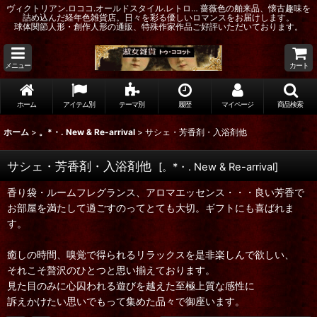
ヴィクトリアン.ロココ.オールドスタイル.レトロ… 薔薇色の舶来品、懐古趣味を
詰め込んだ経年色雑貨店。日々を彩る優しいロマンスをお届けします。
球体関節人形・創作人形の通販、特殊作家作品ご好評いただいております。
メニュー
カート
ホーム
アイテム別
テーマ別
履歴
マイページ
商品検索
ホーム
>
。*・. New & Re-arrival
>
サシェ・芳香剤・入浴剤他
サシェ・芳香剤・入浴剤他
[
。*・. New & Re-arrival
]
香り袋・ルームフレグランス、アロマエッセンス・・・良い芳香で
お部屋を満たして過ごすのってとても大切。ギフトにも喜ばれま
す。
癒しの時間、嗅覚で得られるリラックスを是非楽しんで欲しい、
それこそ贅沢のひとつと思い揃えております。
見た目のみに心囚われる遊びを越えた至極上質な感性に
訴えかけたい思いでもって集めた品々で御座います。