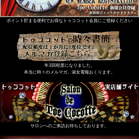
Rose de Reficul et Guiggles
サシェ・芳香剤・入浴剤他
ポイント貯まる便利でお得なトゥココット会員にご登録ください
ネイルアート
タッセル
猫なもの
年3回程度になりました。
うさぎなもの
本当に時々のメルマガ。淑女電報おくります。
梟ーふくろうー
zoo 色々動物なもの
薔薇なもの。
天使なもの。
サロンへのご来訪お待ちしております。
ポスト投函便発送OKのお品