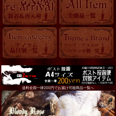
ロマ傘
OTHER
KITCHEN
時計
バッグ・ポーチ
トランク・BOX
アクセサリー全て
Steampunk Goggles
送料全国一律200円でお届け可能商品一覧へ
リング
ネックレス
ピアス