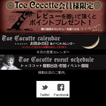
送料無料まで後少し（500円以下のお品）
絢爛黄金色装飾品の頁
For KID's and Baby and FANY
オブジェ・人形・立体アート
From Europe
今月の営業カレンダー
ちょっと配るのにおすすめプチギフト特集
すずらんの日
移動出店のご案内。
In the Dark
壱点物特集
「記憶の小部屋」展