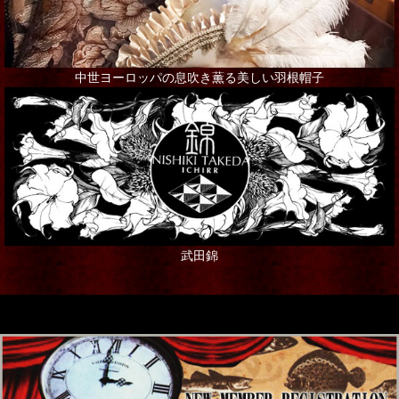
ブローチ
その他アクセサリー
中世ヨーロッパの息吹き薫る美しい羽根帽子
インテリア
シャンデリア・ランプ
写真・アート・ポスター
本・書籍
武田錦
ポストカード
ステーショナリー
ギフト
グリーティングカード