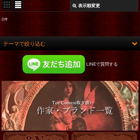
表示順変更
閉じる
0
件
表示数
:
在庫あり
テーマで絞り込む
並び順
:
ロング&ヒット
LINEで質問する
絞り込む
お洋服
コルセット
靴
服飾小物
帽子他