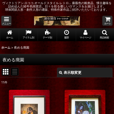
ヴィクトリアン.ロココ.オールドスタイル.レトロ… 薔薇色の舶来品、懐古趣味を
詰め込んだ経年色雑貨店。日々を彩る優しいロマンスをお届けします。
球体関節人形・創作人形の通販、特殊作家作品ご好評いただいております。
メニュー
カート
ホーム
アイテム別
テーマ別
履歴
マイページ
商品検索
ホーム
>
夜める廃園
夜める廃園
表示順変更
閉じる
11
件
表示数
:
在庫あり
並び順
: