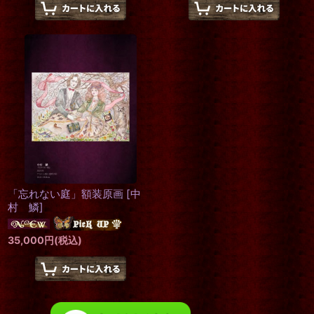
「忘れない庭」額装原画
[
中
村 鱗
]
35,000
円
(税込)