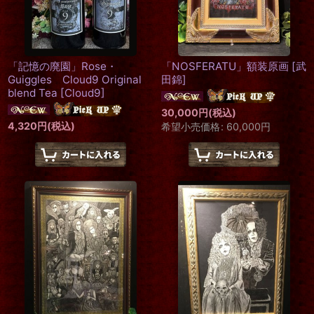
「記憶の廃園」Rose・
「NOSFERATU」額装原画
[
武
Guiggles Cloud9 Original
田錦
]
blend Tea
[
Cloud9
]
30,000
円
(税込)
4,320
円
(税込)
希望小売価格
:
60,000
円