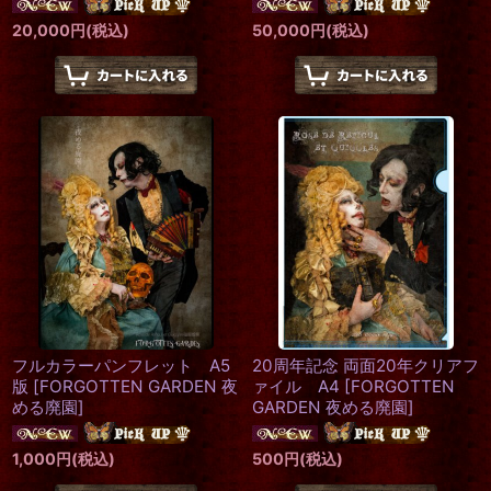
20,000
円
(税込)
50,000
円
(税込)
フルカラーパンフレット A5
20周年記念 両面20年クリアフ
版
[
FORGOTTEN GARDEN 夜
ァイル A4
[
FORGOTTEN
める廃園
]
GARDEN 夜める廃園
]
1,000
円
(税込)
500
円
(税込)