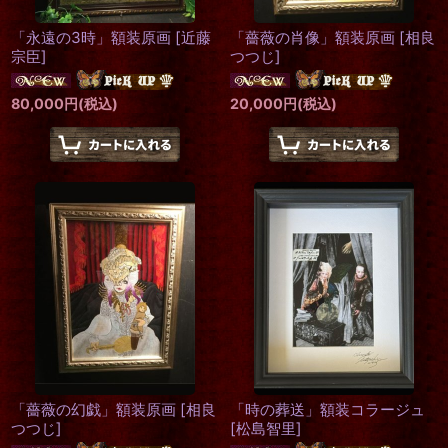
「永遠の3時」額装原画
[
近藤
「薔薇の肖像」額装原画
[
相良
宗臣
]
つつじ
]
80,000
円
(税込)
20,000
円
(税込)
「薔薇の幻戯」額装原画
[
相良
「時の葬送」額装コラージュ
つつじ
]
[
松島智里
]