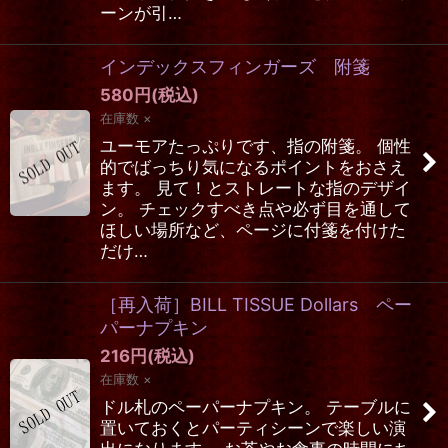
ーンが引…
インデックスフィンガーズ 附箋
580
円
(税込)
在庫数 ×
ユーモアたっぷりです、指の附箋。 個性
的でばっちり気になるポイントをおさえ
ます。 見て！とストレートな指のデザイ
ン。 チェックすべき点や必ず目を通して
ほしい場所など、ページに付箋を付けた
だけ…
［再入荷］BILL TISSUE Dollars ペー
パーナプキン
216
円
(税込)
在庫数 ×
ドル札のペーパーナプキン。 テーブルに
置いておくとパーティシーンで楽しい演