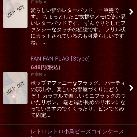
在庫数 ×
愛らしい猫のレターパッド、一筆箋で
す。 ちょっとしたご挨拶やメモに使い易
いレターパッドです。 ずんぐりとしたフ
ァンシーなタッチの猫絵です。 フリル状
にカットされているのも可愛らしいです
ね。 …
FAN FAN FLAG
[
3type
]
648
円
(税込)
在庫数 ×
ポップでファニーなフラッグ。 パーティ
の演出や、楽しいお部屋づくりにどう
ぞ！ カラフルで楽しいミニフラッグのつ
いたリボン。 端と端が長めのリボンにな
っていますのでくくったり、ピンでとめ
て固定…
レトロレトロ小鳥ビーズコインケース