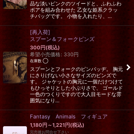
品な淡いピンクのツイードと、ふわふわ
ボアを組み合わせた 乙女な姫系クラッ
チバッグです。 小物を入れたり、…
[再入荷]
スプーン＆フォークピンズ
300
円
(税込)
希望小売価格
:
330
円
在庫数 ◯
スプーンとフォークのピンバッヂ。 胸元
にさりげない小さなサイズのピンズで
す。 ジャケットの胸元に一個だけつけて
もひっそりとした小ぶりさで、 ゴールド
一色のつくりですので大人目モードな雰
囲気になり…
Fantasy Animals フィギュア
1,180
円
～1,221
円
(税込)
完売後お問合せ下さい