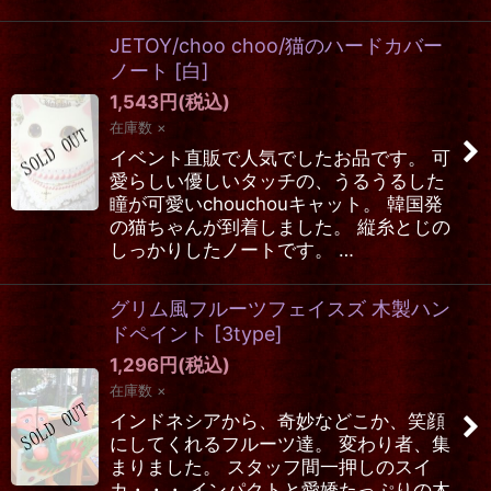
JETOY/choo choo/猫のハードカバー
ノート
[
白
]
1,543
円
(税込)
在庫数 ×
イベント直販で人気でしたお品です。 可
愛らしい優しいタッチの、うるうるした
瞳が可愛いchouchouキャット。 韓国発
の猫ちゃんが到着しました。 縦糸とじの
しっかりしたノートです。 …
グリム風フルーツフェイスズ 木製ハン
ドペイント
[
3type
]
1,296
円
(税込)
在庫数 ×
インドネシアから、奇妙などこか、笑顔
にしてくれるフルーツ達。 変わり者、集
まりました。 スタッフ間一押しのスイ
カ・・・ インパクトと愛嬌たっぷりの木