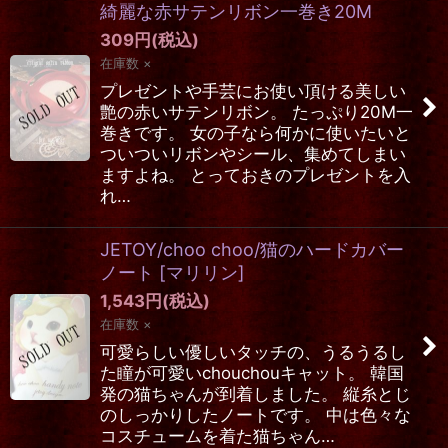
綺麗な赤サテンリボン一巻き20M
309
円
(税込)
在庫数 ×
プレゼントや手芸にお使い頂ける美しい
艶の赤いサテンリボン。 たっぷり20M一
巻きです。 女の子なら何かに使いたいと
ついついリボンやシール、集めてしまい
ますよね。 とっておきのプレゼントを入
れ…
JETOY/choo choo/猫のハードカバー
ノート
[
マリリン
]
1,543
円
(税込)
在庫数 ×
可愛らしい優しいタッチの、うるうるし
た瞳が可愛いchouchouキャット。 韓国
発の猫ちゃんが到着しました。 縦糸とじ
のしっかりしたノートです。 中は色々な
コスチュームを着た猫ちゃん…