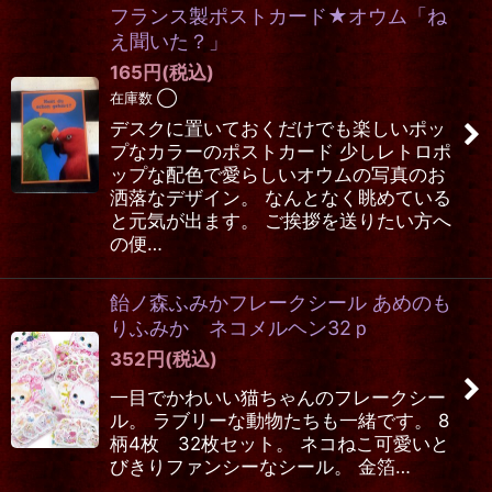
フランス製ポストカード★オウム「ね
在庫あり
え聞いた？」
165
円
(税込)
並び順
:
在庫数 ◯
デスクに置いておくだけでも楽しいポッ
絞り込む
プなカラーのポストカード 少しレトロポ
ップな配色で愛らしいオウムの写真のお
洒落なデザイン。 なんとなく眺めている
と元気が出ます。 ご挨拶を送りたい方へ
の便…
飴ノ森ふみかフレークシール あめのも
りふみか ネコメルヘン32ｐ
352
円
(税込)
一目でかわいい猫ちゃんのフレークシー
ル。 ラブリーな動物たちも一緒です。 8
柄4枚 32枚セット。 ネコねこ可愛いと
びきりファンシーなシール。 金箔…