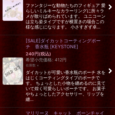
ファンタジーな動物たちのフィギュア 愛
らしいミルキーなカラーリングに所々ラ
メが散りばめられています。 ユニコーン
は立ち姿タイプですが横置きの場合この
様な感じになります。 小さすぎず卓…
[SALE]ダイカットコーティングポー
チ 香水瓶
[
KEYSTONE
]
240
円
(税込)
希望小売価格
:
412
円
在庫数 ×
ダイカットが可愛い香水瓶のポーチ 水を
はじくコーティングタイプのポーチで
す。 ちょっとした小物を纏めるのに見て
いて煌く可愛らしいポーチです。 お菓子
やちょっとしたアクセサリー、リップを
纏…
マリリーヌ キャット ボーンチャイ