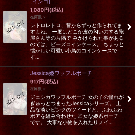
[
インコ
]
1,080
円
(税込)
在庫数 ×
レトロレトロ、昔からずっと作られてま
すよね、 一度はどこか皮の匂いのする鞄
屋さん等の片隅で みかけられた事がある
のでは、ビーズコインケース。 ちょっと
懐かしい可愛い小鳥のコインケースで
す…
Jessica姫ワッフルポーチ
917
円
(税込)
在庫数 ×
ジェシカワッフルポーチ 女の子の憧れが
ぎゅっとつまったJessicaシリーズ。 上
品な淡いピンクのツイードと、ふわふわ
ボアを組み合わせた 乙女な姫系ポーチ
です。 大事な小物を入れたりメイ…