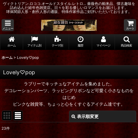
ヴィクトリアン.ロココ.オールドスタイル.レトロ… 薔薇色の舶来品、懐古趣味を
詰め込んだ経年色雑貨店。日々を彩る優しいロマンスをお届けします。
球体関節人形・創作人形の通販、特殊作家作品ご好評いただいております。
メニュー
カート
ホーム
アイテム別
テーマ別
履歴
マイページ
商品検索
ホーム
>
Lovely♡pop
Lovely♡pop
ラブリーでキッチュなアイテムを集めました。
デコレーションパーツ、ラッピングリボンなど可愛く小さなものを
はじめ
ピンクな雑貨等、ちょっと心をくすぐるアイテム達です。
表示順変更
閉じる
23
件
表示数
: