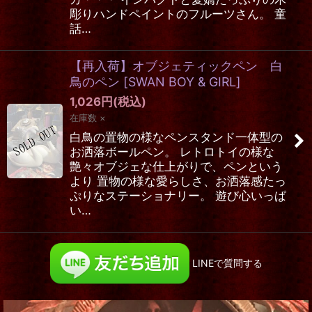
彫りハンドペイントのフルーツさん。 童
話…
【再入荷】オブジェティックペン 白
鳥のペン
[
SWAN BOY & GIRL
]
1,026
円
(税込)
在庫数 ×
白鳥の置物の様なペンスタンド一体型の
お洒落ボールペン。 レトロトイの様な
艶々オブジェな仕上がりで、ペンという
より 置物の様な愛らしさ、お洒落感たっ
ぷりなステーショナリー。 遊び心いっぱ
い…
LINEで質問する