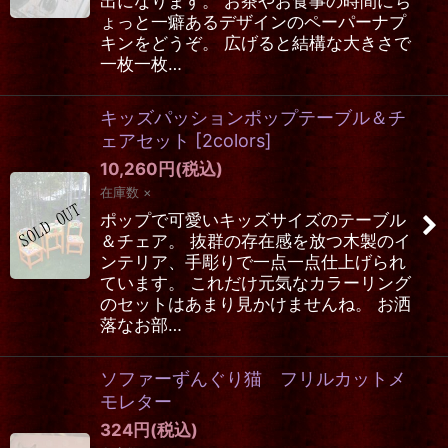
出になります。 お茶やお食事の時間にち
ょっと一癖あるデザインのペーパーナプ
キンをどうぞ。 広げると結構な大きさで
一枚一枚…
キッズパッションポップテーブル＆チ
ェアセット
[
2colors
]
10,260
円
(税込)
在庫数 ×
ポップで可愛いキッズサイズのテーブル
＆チェア。 抜群の存在感を放つ木製のイ
ンテリア、手彫りで一点一点仕上げられ
ています。 これだけ元気なカラーリング
のセットはあまり見かけませんね。 お洒
落なお部…
ソファーずんぐり猫 フリルカットメ
モレター
324
円
(税込)