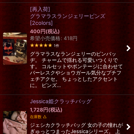
[再入荷]
グラマラスランジェリーピンズ
[
2colors
]
400
円
(税込)
希望小売価格
:
418
円
1
件
グラマラスなランジェリーのピンバッ
ヂ。 チャームで揺れる可愛いつくりで
す。 コルセットやボンテージに合わせて
バーレスクやショウガール気分なプチフ
ェチアクセ。 ちょっとしたアクセント
に。 ピンズ…
Jessica姫クラッチバッグ
1,728
円
(税込)
在庫数 △
ジェシカクラッチバッグ 女の子の憧れが
ぎゅっとつまったJessicaシリーズ。 上