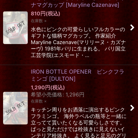
ナマグカップ
[
Maryline Cazenave
]
810
円
(税込)
在庫数 ×
水色にピンクの可愛らしいフルカラーの
ギフトな猫柄マグカップ。 作家紹介
Maryline Cazenave(マリリーヌ・カズナ
ーヴ) 1981年パリに生まれる。 パリ国立
工芸学院(エスモード・…
IRON BOTTLE OPENER ピンクフラ
ミンゴ
[
DULTON
]
1,290
円
(税込)
希望小売価格
:
1,296
円
在庫数 ×
キッチン周りをお洒落に演出するピンク
フラミンゴ。 海外ラベルの瓶等と一緒に
立ってて貰いたくなる可愛らしさです。
ぱっと見ただけでは栓抜きに見えないイ
ンテリア栓抜き。 よく見ると足元のグリ