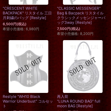
"CRESCENT WHITE
"CLASSIC MESSENGER"
BACKPACK" リスタイル 三日
Bag & Bacpack リスタイル
月刺繍のバッグ
[
Restyle
]
クラシックメッセンジャーバ
ッグ3way
[
Restyle
]
6,500
円
(税込)
7,500
円
(税込)
希望小売価格
:
6,980
円
希望小売価格
:
8,200
円
Restyle "WH10 Black
再入荷
Warrior Underbust" コルセッ
"LUNA ROUND BAG" full
ト
moon BAG
[
Restyle
]