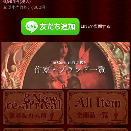
6,994
円
(税込)
希望小売価格
:
7,800
円
LINEで質問する