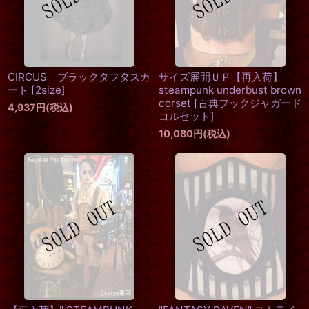
CIRCUS ブラックタフタスカ
サイズ展開ＵＰ【再入荷】
ート
[
2size
]
steampunk underbust brown
corset
[
古典フックジャガード
4,937
円
(税込)
コルセット
]
10,080
円
(税込)