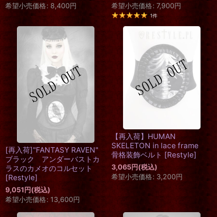
希望小売価格
:
8,400
円
希望小売価格
:
7,900
円
1
件
【再入荷】HUMAN
SKELETON in lace frame
[再入荷]"FANTASY RAVEN"
骨格装飾ベルト
[
Restyle
]
ブラック アンダーバストカ
3,065
円
(税込)
ラスのカメオのコルセット
希望小売価格
:
3,200
円
[
Restyle
]
9,051
円
(税込)
希望小売価格
:
13,600
円