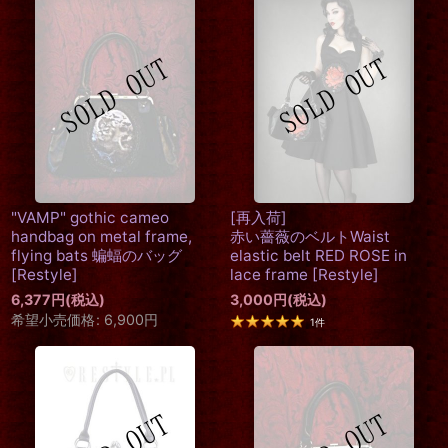
"VAMP" gothic cameo
[再入荷]
handbag on metal frame,
赤い薔薇のベルトWaist
flying bats 蝙蝠のバッグ
elastic belt RED ROSE in
[
Restyle
]
lace frame
[
Restyle
]
6,377
円
(税込)
3,000
円
(税込)
希望小売価格
:
6,900
円
1
件