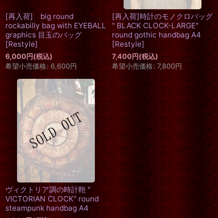
[再入荷] big round
[再入荷]時計のモノクロバッグ
rockabilly bag with EYEBALL
" BLACK CLOCK-LARGE"
graphics 目玉のバッグ
round gothic handbag A4
[
Restyle
]
[
Restyle
]
6,000
円
(税込)
7,400
円
(税込)
希望小売価格
:
6,600
円
希望小売価格
:
7,800
円
ヴィクトリア調の時計鞄 "
VICTORIAN CLOCK" round
steampunk handbag A4