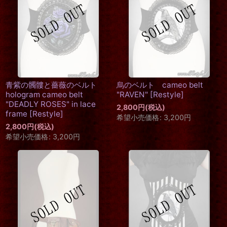
青紫の髑髏と薔薇のベルト
烏のベルト cameo belt
hologram cameo belt
"RAVEN"
[
Restyle
]
"DEADLY ROSES" in lace
2,800
円
(税込)
frame
[
Restyle
]
希望小売価格
:
3,200
円
2,800
円
(税込)
希望小売価格
:
3,200
円