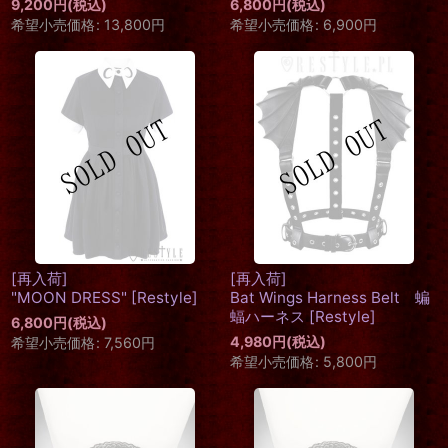
9,200
円
(税込)
6,800
円
(税込)
希望小売価格
:
13,800
円
希望小売価格
:
6,900
円
[再入荷]
[再入荷]
"MOON DRESS"
[
Restyle
]
Bat Wings Harness Belt 蝙
蝠ハーネス
[
Restyle
]
6,800
円
(税込)
4,980
円
(税込)
希望小売価格
:
7,560
円
希望小売価格
:
5,800
円