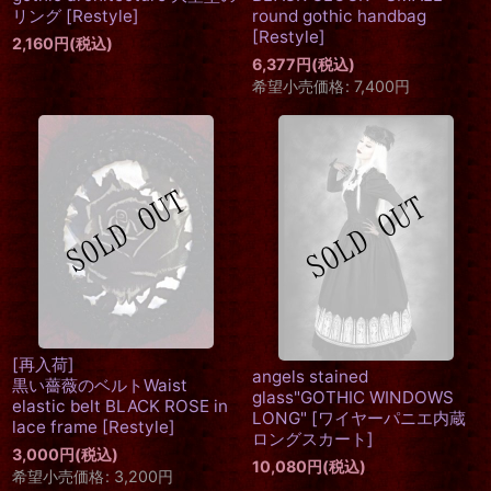
リング
[
Restyle
]
round gothic handbag
[
Restyle
]
2,160
円
(税込)
6,377
円
(税込)
希望小売価格
:
7,400
円
[再入荷]
angels stained
黒い薔薇のベルトWaist
glass"GOTHIC WINDOWS
elastic belt BLACK ROSE in
LONG"
[
ワイヤーパニエ内蔵
lace frame
[
Restyle
]
ロングスカート
]
3,000
円
(税込)
10,080
円
(税込)
希望小売価格
:
3,200
円