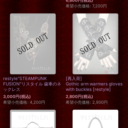
6,800
円
(税込)
希望小売価格
:
7,200
円
restyle"STEAMPUNK
[再入荷]
FUSION"リスタイル 歯車のネ
Gothic arm warmers gloves
ックレス
with buckles
[
restyle
]
3,000
円
(税込)
2,800
円
(税込)
希望小売価格
:
4,200
円
希望小売価格
:
2,900
円