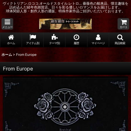
ヴィクトリアン.ロココ.オールドスタイル.レトロ… 薔薇色の舶来品、懐古趣味を
詰め込んだ経年色雑貨店。日々を彩る優しいロマンスをお届けします。
球体関節人形・創作人形の通販、特殊作家作品ご好評いただいております。
メニュー
カート
ホーム
アイテム別
テーマ別
履歴
マイページ
商品検索
ホーム
>
From Europe
From Europe