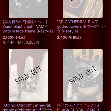
[再入荷SALE]蝙蝠のベルト
"3D CATHEDRAL RING"
Waist elastic belt "VAMP"
gothic towers タワーのリン
Bats in lace frame
[
Restyle
]
グ
[
Restyle
]
2,160
円
(税込)
2,400
円
(税込)
希望小売価格
:
3,200
円
"Gothic Church" cathedral,
時計のモノクロバッグ [S] "
gothic architecture 大聖堂の
BLACK CLOCK - SMALL"