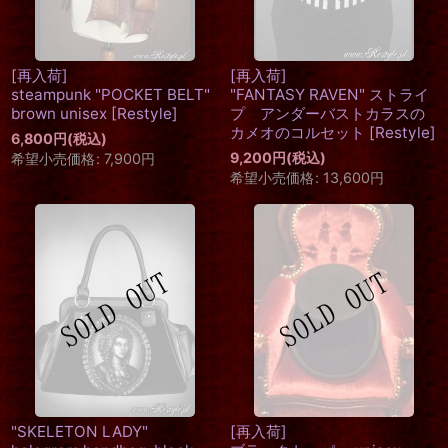
[再入荷]
[再入荷]
steampunk "POCKET BELT"
"FANTASY RAVEN" ストライ
brown unisex
[
Restyle
]
プ アンダーバストカラスの
カメオのコルセット
[
Restyle
]
6,800
円
(税込)
9,200
円
(税込)
希望小売価格
:
7,900
円
希望小売価格
:
13,600
円
"SKELETON LADY"
[再入荷]