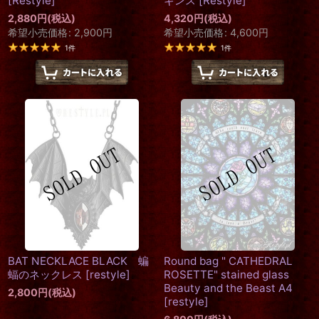
[
Restyle
]
ギンス
[
Restyle
]
2,880
円
(税込)
4,320
円
(税込)
希望小売価格
:
2,900
円
希望小売価格
:
4,600
円
1
件
1
件
BAT NECKLACE BLACK 蝙
Round bag " CATHEDRAL
蝠のネックレス
[
restyle
]
ROSETTE" stained glass
Beauty and the Beast A4
2,800
円
(税込)
[
restyle
]