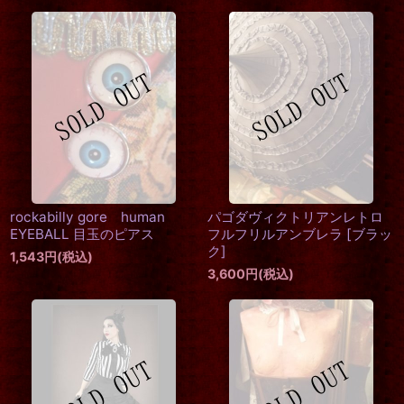
rockabilly gore human
パゴダヴィクトリアンレトロ
EYEBALL 目玉のピアス
フルフリルアンブレラ
[
ブラッ
ク
]
1,543
円
(税込)
3,600
円
(税込)