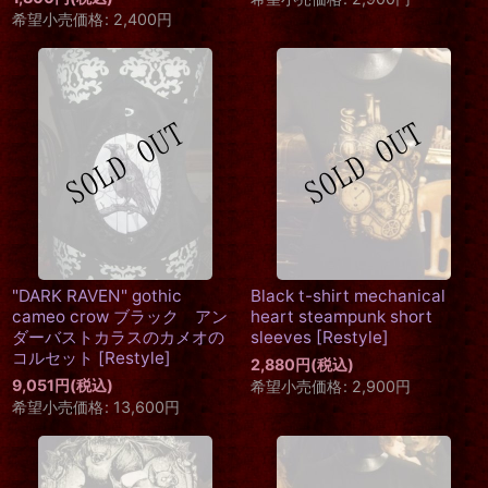
希望小売価格
:
2,400
円
"DARK RAVEN" gothic
Black t-shirt mechanical
cameo crow ブラック アン
heart steampunk short
ダーバストカラスのカメオの
sleeves
[
Restyle
]
コルセット
[
Restyle
]
2,880
円
(税込)
9,051
円
(税込)
希望小売価格
:
2,900
円
希望小売価格
:
13,600
円