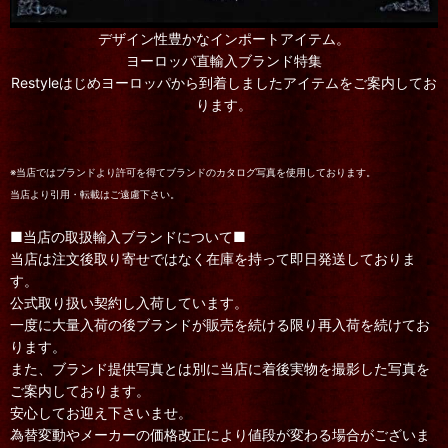
デザイン性豊かなインポートアイテム。
ヨーロッパ直輸入ブランド特集
Restyleはじめヨーロッパから到着しましたアイテムをご案内してお
ります。
※当店ではブランドより許可を得てブランドのカタログ写真を使用しております。
当店より引用・転載はご遠慮下さい。
■当店の取扱輸入ブランドについて■
当店は注文後取り寄せではなく在庫を持って即日発送しておりま
す。
公式取り扱い契約し入荷しています。
一度に大量入荷の後ブランドが販売を続ける限り再入荷を続けてお
ります。
また、ブランド提供写真とは別に当店に着後実物を撮影した写真を
ご案内しております。
安心してお迎え下さいませ。
為替変動やメーカーの価格改正により値段が変わる場合がございま