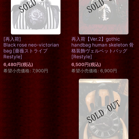
[再入荷]
再入荷【Ver.2】gothic
Black rose neo-victorian
handbag human skeleton 骨
bag
[
薔薇ストライプ
格装飾ヴェルベットバッグ
Restyle
]
[
Restyle
]
6,480
円
(税込)
6,500
円
(税込)
希望小売価格
:
7,900
円
希望小売価格
:
6,900
円