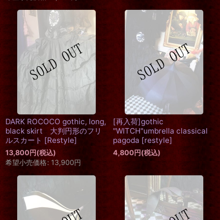
DARK ROCOCO gothic, long,
[再入荷]gothic
black skirt 大判円形のフリ
"WITCH"umbrella classical
ルスカート
[
Restyle
]
pagoda
[
restyle
]
13,800
円
(税込)
4,800
円
(税込)
希望小売価格
:
13,900
円