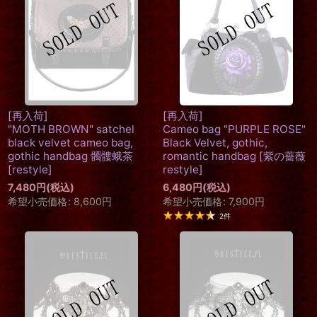
[再入荷]
[再入荷]
"MOTH BROWN" satchel
Cameo bag "PURPLE ROSE"
black velvet cameo bag,
Black Velvet, gothic,
gothic handbag 髑髏蛾茶
romantic handbag
[
紫の薔薇
[
restyle
]
restyle
]
7,480
円
(税込)
6,480
円
(税込)
希望小売価格
:
8,600
円
希望小売価格
:
7,900
円
2
件