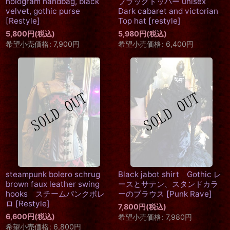
hologram handbag, black
ブラックトッパー unisex
velvet, gothic purse
Dark cabaret and victorian
[
Restyle
]
Top hat
[
restyle
]
5,800
円
(税込)
5,980
円
(税込)
希望小売価格
:
7,900
円
希望小売価格
:
6,400
円
steampunk bolero schrug
Black jabot shirt Gothic レ
brown faux leather swing
ースとサテン、スタンドカラ
hooks スチームパンクボレ
ーのブラウス
[
Punk Rave
]
ロ
[
Restyle
]
7,800
円
(税込)
6,600
円
(税込)
希望小売価格
:
7,980
円
希望小売価格
:
6,800
円