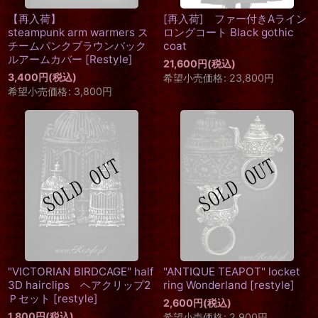
【再入荷】
[再入荷] ファー付きAライン
steampunk arm warmers ス
ロングコート Black gothic
チームパンクブラウンバック
coat
ルアームカバー
[
Restyle
]
21,600
円
(税込)
3,400
円
(税込)
希望小売価格
:
23,800
円
希望小売価格
:
3,800
円
"VICTORIAN BIRDCAGE" half
"ANTIQUE TEAPOT" locket
3D hairclips ヘアクリップ2
ring Wonderland
[
restyle
]
Ｐセット
[
restyle
]
2,600
円
(税込)
1,800
円
(税込)
希望小売価格
:
2,900
円