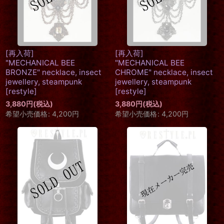
[再入荷]
[再入荷]
"MECHANICAL BEE
"MECHANICAL BEE
BRONZE" necklace, insect
CHROME" necklace, insect
jewellery, steampunk
jewellery, steampunk
[
restyle
]
[
restyle
]
3,880
円
(税込)
3,880
円
(税込)
希望小売価格
:
4,200
円
希望小売価格
:
4,200
円