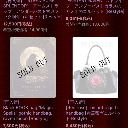
【再入荷】" STEAMPUNK
"FANTASY RAVEN" ストライ
SPLENDOR" アームストラ
プ アンダーバストカラスの
ップ アンダーバスト古典フ
カメオのコルセット
[
Restyle
]
ック胴骨コルセット
[
Restyle
]
9,051
円
(税込)
12,500
円
(税込)
希望小売価格
:
13,600
円
希望小売価格
:
14,900
円
[再入荷]
【再入荷】
Black BOOK bag "Magic
[Red rose] romantic goth
Spells" gothic handbag,
handbag
[
赤薔薇ヴェルベッ
raven moon
[
Restyle
]
ト Restyle
]
7,800
円
(税込)
6,480
円
(税込)