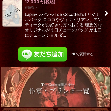
12,000
円
(税込)
在庫数 ×
Lapin-ラパン-×Toe Cocotteのオリジナ
ルバッグ ロココやヴィクトリアン、アン
ティークがお好きな方へおくる 理想的な
オリジナルがま口チェーンバッグ がま口
にチェーンショルダ…
LINEで質問する