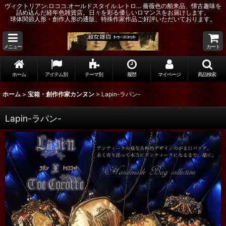
ヴィクトリアン.ロココ.オールドスタイル.レトロ… 薔薇色の舶来品、懐古趣味を
詰め込んだ経年色雑貨店。日々を彩る優しいロマンスをお届けします。
球体関節人形・創作人形の通販、特殊作家作品ご好評いただいております。
メニュー
カート
ホーム
アイテム別
テーマ別
履歴
マイページ
商品検索
ホーム
>
宝箱・創作作家カンヌン
>
Lapin-ラパン-
Lapin-ラパン-