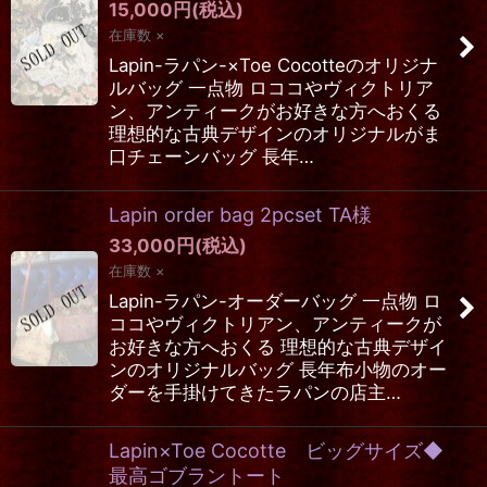
15,000
円
(税込)
在庫数 ×
Lapin-ラパン-×Toe Cocotteのオリジナ
ルバッグ 一点物 ロココやヴィクトリア
ン、アンティークがお好きな方へおくる
理想的な古典デザインのオリジナルがま
口チェーンバッグ 長年…
Lapin order bag 2pcset TA様
33,000
円
(税込)
在庫数 ×
Lapin-ラパン-オーダーバッグ 一点物 ロ
ココやヴィクトリアン、アンティークが
お好きな方へおくる 理想的な古典デザイ
ンのオリジナルバッグ 長年布小物のオー
ダーを手掛けてきたラパンの店主…
Lapin×Toe Cocotte ビッグサイズ◆
最高ゴブラントート