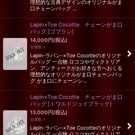
理想的な古典デザインのオリジナルがま
口チェーンバッグ …
Lapin×Toe Cocotte チェーンがま口
バッグ
[
ゴブラン
]
14,000
円
(税込)
在庫数 ×
Lapin-ラパン-×Toe Cocotteのオリジナ
ルバッグ 一点物 ロココやヴィクトリア
ン、アンティークがお好きな方へおくる
理想的なオリジナルがま口チェーンバッ
グ がま口にチェーンシ…
Lapin×Toe Cocotte チェーンがま口
バッグ
[
トワルドジュイブラック
]
13,000
円
(税込)
在庫数 ×
Lapin-ラパン-×Toe Cocotteのオリジナ
ルバッグ 一点物 ロココやヴィクトリア