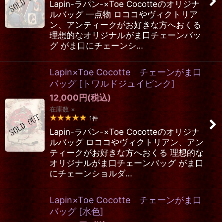
Lapin-ラパン-×Toe Cocotteのオリジナ
ルバッグ 一点物 ロココやヴィクトリア
ン、アンティークがお好きな方へおくる
理想的なオリジナルがま口チェーンバッ
グ がま口にチェーンシ…
Lapin×Toe Cocotte チェーンがま口
バッグ
[
トワルドジュイピンク
]
12,000
円
(税込)
在庫数 ×
1
件
Lapin-ラパン-×Toe Cocotteのオリジナ
ルバッグ ロココやヴィクトリアン、アン
ティークがお好きな方へおくる 理想的な
オリジナルがま口チェーンバッグ がま口
にチェーンショルダ…
Lapin×Toe Cocotte チェーンがま口
バッグ
[
水色
]