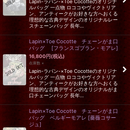
Lapin-ラパン-×Toe Cocotteのオリジナ
絞り込む
ルバッグ 一点物 ロココやヴィクトリア
ン、アンティークがお好きな方へおくる
理想的な古典デザインのオリジナルレー
スチェーンバッグ 長年…
Lapin×Toe Cocotte チェーンがま口
バッグ
[
フランスゴブラン・モアレ
]
16,800
円
(税込)
在庫数 ×
Lapin-ラパン-×Toe Cocotteのオリジナ
ルバッグ 一点物 ロココやヴィクトリア
ン、アンティークがお好きな方へおくる
理想的な古典デザインのオリジナルがま
口チェーンバッグ 長年…
Lapin×Toe Cocotte チェーンがま口
バッグ ベルギーモアレ
[
薔薇コサー
ジュ
]