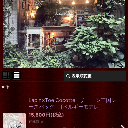
表示順変更
閉じる
16
件
表示数
:
Lapin×Toe Cocotte チェーン三国レ
在庫あり
ースバッグ
[
ベルギーモアレ
]
15,800
円
(税込)
並び順
:
在庫数 ×