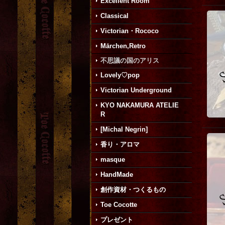
Excellent Room
Classical
Victorian・Rococo
Mārchen,Retro
不思議の国のアリス
Lovely♡pop
Victorian Underground
KYO NAKAMURA ATELIE
R
[Michal Negrin]
香り・アロマ
masque
HandMade
創作資材・つくるもの
Toe Cocotte
プレゼント