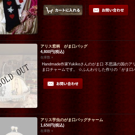
アリス窓柄 がま口バッグ
4,800円
(税込)
在庫数 ×
Handmade作家Yukikoさんのがま口 不思議の
ま口チャームです。 ☆ふんわりした作りの「がま口
アリス芋虫のがま口バッグチャーム
1,650円
(税込)
在庫数 ×