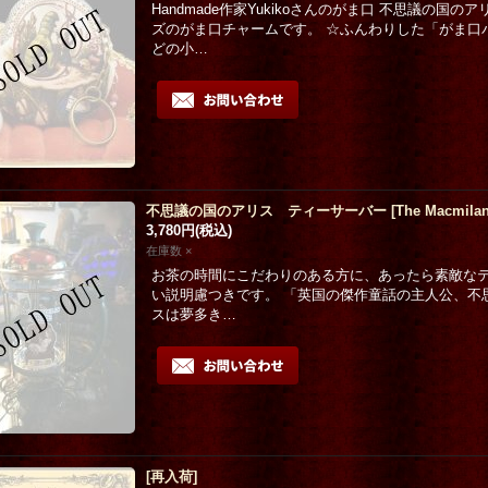
Handmade作家Yukikoさんのがま口 不思議の
ズのがま口チャームです。 ☆ふんわりした「がま口
どの小…
不思議の国のアリス ティーサーバー
[
The Macmilan
3,780円
(税込)
在庫数 ×
お茶の時間にこだわりのある方に、あったら素敵なテ
い説明慮つきです。 「英国の傑作童話の主人公、不
スは夢多き…
[再入荷]