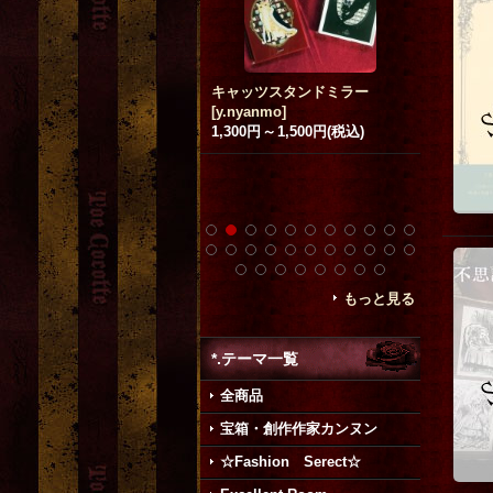
キャッツスタンドミラー
蝶のアクリル標本
[SALE]
y.nyanmo
]
8,229円
(税込)
豚足 pig's
,300円
～
1,500円
(税込)
[
asking f
3,500円
(
希望小売
もっと見る
*.テーマ一覧
全商品
宝箱・創作作家カンヌン
☆Fashion Serect☆