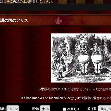
の設定をご確認の上お問合せください。
思議の国のアリス
不思議の国のアリスに関連するアイテムだけを集
B.ShackmanやThe Macmilan Aliceはじめ世界中に愛
示数
:
画像
:
並び順
:
在庫あり