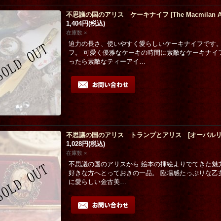
不思議の国のアリス ケーキナイフ
[
The Macmilan A
1,404円
(税込)
在庫数 ×
迫力の長さ、使いやすく愛らしいケーキナイフです。
フ。 可愛く優雅なケーキの時間に素敵なケーキナイ
ったら素敵なティーアイ…
不思議の国のアリス トランプとアリス [オーバルリ
1,028円
(税込)
在庫数 ×
不思議の国のアリスから 絵本の挿絵よりでてきた魅
好きな方へとっておきの一品。 臨場感たっぷりな乙
に愛らしい金古美…