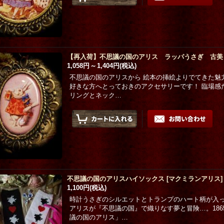
【再入荷】不思議の国のアリス ラッパうさぎ 古美
1,058円
～
1,404円
(税込)
不思議の国のアリスから 絵本の挿絵よりでてきた魅
好きな方へとっておきのアクセサリーです！ 臨場感
リングとネック…
不思議の国のアリスハイソックス
[
マクミランアリス
]
1,100円
(税込)
時計うさぎのシルエットとトランプのハート柄が入っ
アリスが『不思議の国』で織りなす夢と冒険…。18
議の国のアリス」…