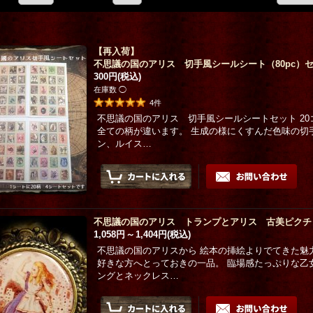
【再入荷】
不思議の国のアリス 切手風シールシート（80pc）
300円
(税込)
在庫数 ◯
4
件
不思議の国のアリス 切手風シールシートセット 20
全ての柄が違います。 生成の様にくすんだ色味の切
ン、ルイス…
不思議の国のアリス トランプとアリス 古美ピクチ
1,058円
～
1,404円
(税込)
不思議の国のアリスから 絵本の挿絵よりでてきた魅
好きな方へとっておきの一品。 臨場感たっぷりな乙
ングとネックレス…