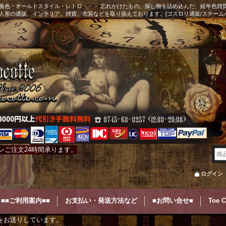
薇色・オールドスタイル・レトロ・・・ 忘れかけたもの、探し物を詰め込んだ、経年色雑
人形の通販、インテリア、雑貨、衣装などを取り揃えております。[ゴスロリ通販/スチーム
ンご注文24時間承ります。
ログイン
■■ご利用案内■■
お支払い・発送方法など
■お問い合せ■
Toe 
をお送りしています。