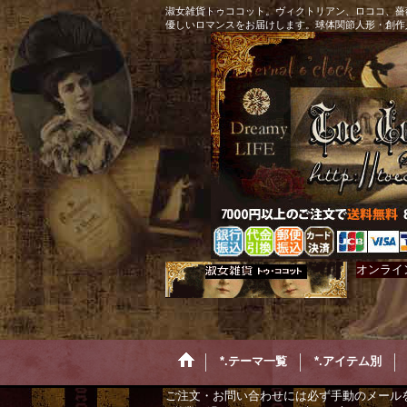
淑女雑貨トゥココット。ヴィクトリアン、ロココ、薔
優しいロマンスをお届けします。球体関節人形・創作
オンライ
*.テーマ一覧
*.アイテム別
ご注文・お問い合わせには必ず手動のメール