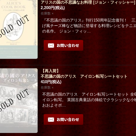
アリスの国の不思議なお料理
[
ジョン・フィッシャー
]
2,200円
(税込)
在庫数 ×
『不思議の国のアリス』刊行150周年記念復刊！ 
friend or foe…
[
Blood B.
]
「時の葬送」額装
げ風チーズ棒など物語に登場する料理レシピをテニ
 feet_candle.
23,000円
(税込)
[
松島智里
]
の名作。 ジョン・フィッ…
or the moon.
]
税込)
50,000円
(税込)
価格
:
4,620円
【再入荷】
不思議の国のアリス アイロン転写シートセット
410円
(税込)
在庫数 ×
不思議の国のアリス アイロン転写シートセット 全6
イロン転写。 英国古典童話の挿絵でクラシックな小
おおよそポ…