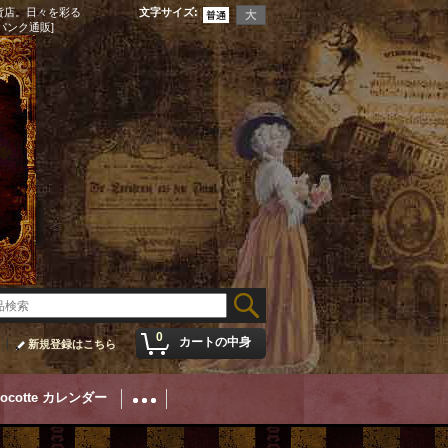
貨店。日々を彩る
文字サイズ
:
パンク通販]
0
カートの中身
新規登録はこちら
Cocotte カレンダー