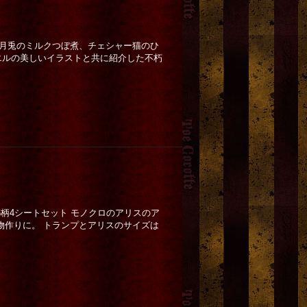
三月兎のミルクつぼ煮、チェシャー猫のひ
コラージュ
don’t mind if I do
[
Blood B.
]
ゆめねこ
[
ぴこうさ
]
エルの美しいイラストと共に紹介した不朽
23,000円
(税込)
40,000円
(税込)
柄4シートセット モノクロのアリスのア
物作りに。 トランプとアリスのサイズは