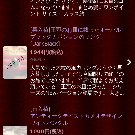
インとぴったりです。 髪留めに太目のゴ
ムになっています。 まとめ髪にワンポイ
ント サイズ： カラス約…
[再入荷]王冠のお皿に載ったオーバル
ブラックカボションのリング
[
DarkBlack
]
1,944
円
(税込)
在庫数 ×
人気でした大粒の迫力リングようやく再
入荷しました。 ただし今回限りで終了の
お品でございます。 当店で程よくお迎え
頂いている「王冠のお皿に乗った」シリ
ーズのNewバージョン登場です。 大き…
[再入荷]
アンティークテイストカメオデザイン
ワイドバングル
1,000
円
(税込)