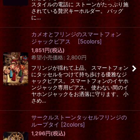
スタイルの電話に ストーンがたっぷり施
されている贅沢キーホルダー。 バッグ
に…
カメオとフリンジのスマートフォン
ジャックピアス
[
5colors
]
1,851
円
(税込)
希望小売価格
:
2,800
円
フリンジが揺れて上品、 スマートフォン
にタッセルをつけて持ち歩ける優雅なジ
ャックピアス。 スマートフォンのイヤホ
ンジャック専用ピアス。 使わない間のイ
ヤホンジャックをお洒落に守ります。 小
さめ…
サークルストーンタッセルフリンジの
ループタイ
[
2colors
]
1,296
円
(税込)