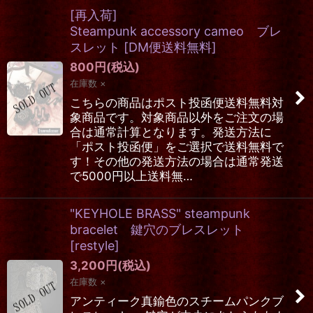
[再入荷]
Steampunk accessory cameo ブレ
スレット
[
DM便送料無料
]
800
円
(税込)
在庫数 ×
こちらの商品はポスト投函便送料無料対
象商品です。対象商品以外をご注文の場
合は通常計算となります。発送方法に
「ポスト投函便」をご選択で送料無料で
す！その他の発送方法の場合は通常発送
で5000円以上送料無…
"KEYHOLE BRASS" steampunk
bracelet 鍵穴のブレスレット
[
restyle
]
3,200
円
(税込)
在庫数 ×
アンティーク真鍮色のスチームパンクブ