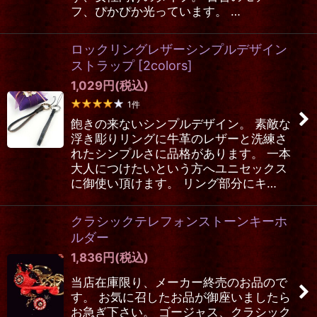
フ、ぴかぴか光っています。 …
ロックリングレザーシンプルデザイン
ストラップ
[
2colors
]
1,029
円
(税込)
1
件
飽きの来ないシンプルデザイン。 素敵な
浮き彫りリングに牛革のレザーと洗練さ
れたシンプルさに品格があります。 一本
大人につけたいという方へユニセックス
に御使い頂けます。 リング部分にキ…
クラシックテレフォンストーンキーホ
ルダー
1,836
円
(税込)
当店在庫限り、メーカー終売のお品ので
す。 お気に召したお品が御座いましたら
お急ぎ下さい。 ゴージャス、クラシック