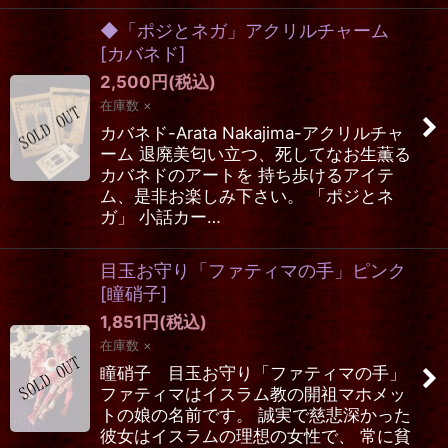
◆「ポジとネガ」アクリルチャーム
[
カバネド
]
2,500
円
(税込)
在庫数 ×
カバネド-Arata Nakajima-アクリルチャ
ーム 退廃美匂い立つ、死してなお生薫る
カバネドのアートを 持ち歩けるアイテ
ム、是非お楽しみ下さい。 「ポジとネ
ガ」 小話カー…
目玉お守り「ファティマの手」ピンク
[
瞳硝子
]
1,851
円
(税込)
在庫数 ×
瞳硝子 目玉お守り「ファティマの手」
ファティマはイスラム教の開祖マホメッ
トの娘の名前です。 誠実で慈悲深かった
彼女はイスラムの理想の女性で、 常に貧