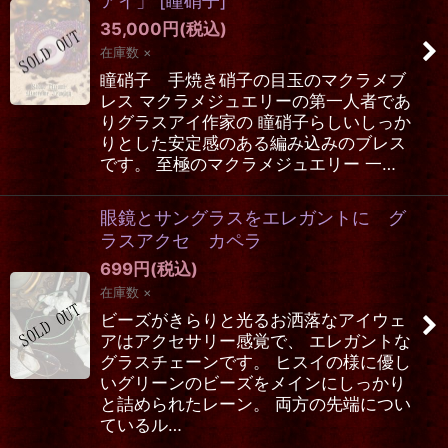
アイ」
[
瞳硝子
]
35,000
円
(税込)
在庫数 ×
瞳硝子 手焼き硝子の目玉のマクラメブ
レス マクラメジュエリーの第一人者であ
りグラスアイ作家の 瞳硝子らしいしっか
りとした安定感のある編み込みのブレス
です。 至極のマクラメジュエリー 一…
眼鏡とサングラスをエレガントに グ
ラスアクセ カペラ
699
円
(税込)
在庫数 ×
ビーズがきらりと光るお洒落なアイウェ
アはアクセサリー感覚で、 エレガントな
グラスチェーンです。 ヒスイの様に優し
いグリーンのビーズをメインにしっかり
と詰められたレーン。 両方の先端につい
ているル…