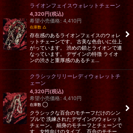
ライオンフェイスウォレットチェーン
4,320
円
(税込)
希望小売価格
:
4,410
円
在庫数 △
存在感のあるライオンフェイスのウォレ
ットチェーンです。 古美な色合いに仕上
がっています。 渋めの鎖とライオンで連
なっています。 デザインの特徴 ライオ
ンの渋さと重厚感のあるチェ…
クラシックリリーレディウォレットチ
ェーン
4,320
円
(税込)
希望小売価格
:
4,410
円
在庫数 ◯
クラシックな百合のモチーフだけのシン
プルで 洗練されたデザインのウォレット
チェーン。 細身のモチーフとチェーンで
す、女性向けのタイプ。 百合のモチー