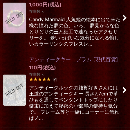
1,000
円
(税込)
在庫数 ×
Candy Marmaid 人魚姫の絵本に出て来た
様な憧れた夢の色、いろ。 夢見がちな色
とりどりの玉と細工で連なったアクセサ
リーを。 夢いっぱいな気分になれる愉し
いカラーリングのブレスレ…
アンティークキー プラム
[
現代百貨
]
110
円
(税込)
在庫数 ×
1
件
アンティークルックの雑貨好きさんには
王道のアンティークキー 長さ7.7cmで革
ひもを通してペンダントトップにしたり
鍵束に加えて秘密の小部屋の鍵持ち気分
で。 フレーム等と一緒にコーナーに飾れ
ばノ…