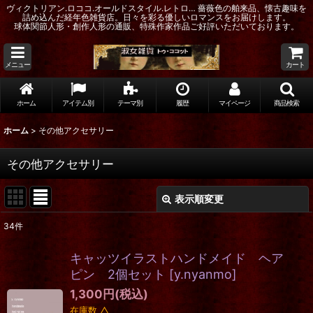
ヴィクトリアン.ロココ.オールドスタイル.レトロ… 薔薇色の舶来品、懐古趣味を
詰め込んだ経年色雑貨店。日々を彩る優しいロマンスをお届けします。
球体関節人形・創作人形の通販、特殊作家作品ご好評いただいております。
メニュー
カート
ホーム
アイテム別
テーマ別
履歴
マイページ
商品検索
ホーム
>
その他アクセサリー
その他アクセサリー
表示順変更
閉じる
34
件
表示数
:
キャッツイラストハンドメイド ヘア
在庫あり
ピン 2個セット
[
y.nyanmo
]
1,300
円
(税込)
並び順
:
在庫数 △