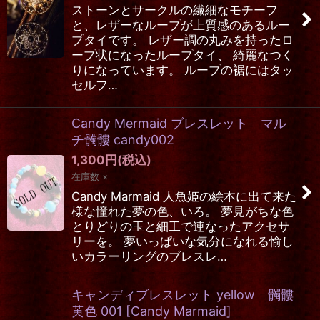
ストーンとサークルの繊細なモチーフ
と、レザーなループが上質感のあるルー
プタイです。 レザー調の丸みを持ったロ
ープ状になったループタイ、 綺麗なつく
りになっています。 ループの裾にはタッ
セルフ…
Candy Mermaid ブレスレット マル
チ髑髏 candy002
1,300
円
(税込)
在庫数 ×
Candy Marmaid 人魚姫の絵本に出て来た
様な憧れた夢の色、いろ。 夢見がちな色
とりどりの玉と細工で連なったアクセサ
リーを。 夢いっぱいな気分になれる愉し
いカラーリングのブレスレ…
キャンディブレスレット yellow 髑髏
黄色 001
[
Candy Marmaid
]