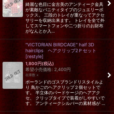
綺麗な色目に金古美のアンティーク金具
が素敵なバニティタイプのジュエリーボ
ックス。 三段のトレイが重なってアクセ
サリーを収納出来ます。 トレイを全て外
してスマートフォンや二つ折りのお財布
がなんとか入…
"VICTORIAN BIRDCAGE" half 3D
hairclips ヘアクリップ2Ｐセット
[
restyle
]
1,800
円
(税込)
希望小売価格
:
2,400
円
在庫数 ×
ポーランドのゴスブランドリスタイルよ
り 鳥かごのヘアクリップ２個セットで
す。 半立体のバードケージのヘアアク
セ、 クリップタイプで装着がしやすいで
す。 アンティークシルバーの素材感が …