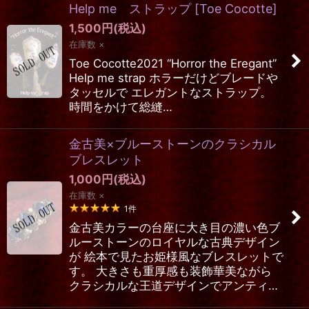
Help me ストラップ
[
Toe Cocotte
]
1,500
円
(税込)
在庫数 ×
Toe Cocotte2021 “Horror the Eregant”
Help me strap ホラーだけどブレードや
タッセルで エレガントなストラップ。
時間をかけて総縫…
金古美×ブルーストーンのクラシカル
ブレスレット
1,000
円
(税込)
在庫数 ×
1
件
金古美カラーの台座に大き目の濃い色ブ
ルーストーンのロイヤルな古典デザイン
が 絵本で見たお姫様風なブレスレットで
す。 大きさも重厚感も装飾華美ながら
クラシカルな王道デザインでアンティ…