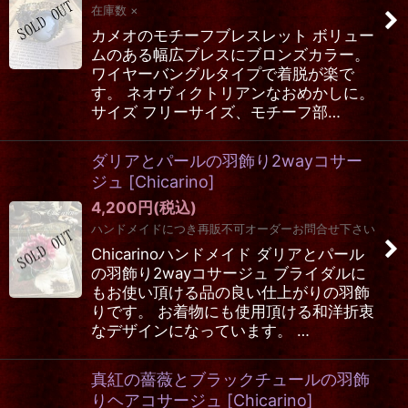
在庫数 ×
カメオのモチーフブレスレット ボリュー
ムのある幅広ブレスにブロンズカラー。
ワイヤーバングルタイプで着脱が楽で
す。 ネオヴィクトリアンなおめかしに。
サイズ フリーサイズ、モチーフ部…
ダリアとパールの羽飾り2wayコサー
ジュ
[
Chicarino
]
4,200
円
(税込)
ハンドメイドにつき再販不可オーダーお問合せ下さい
Chicarinoハンドメイド ダリアとパール
の羽飾り2wayコサージュ ブライダルに
もお使い頂ける品の良い仕上がりの羽飾
りです。 お着物にも使用頂ける和洋折衷
なデザインになっています。 …
真紅の薔薇とブラックチュールの羽飾
りヘアコサージュ
[
Chicarino
]