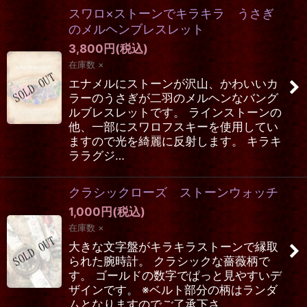
スワロ×ストーンでキラキラ うさぎ
のメルヘンブレスレット
3,800
円
(税込)
在庫数 ×
エナメルにストーンが沢山、かわいいカ
ラーのうさぎが二羽のメルヘンなバング
ルブレスレットです。 ラインストーンの
他、一部にスワロフスキーを使用してい
ますので光を綺麗に反射します。 キラキ
ララグジ…
クラシックローズ ストーンウォッチ
1,000
円
(税込)
在庫数 ×
大きな文字盤がキラキラストーンで縁取
られた腕時計。 クラシックな薔薇柄で
す。 ゴールドの数字でぱっと見やすいデ
ザインです。 ※ベルト部分の柄はランダ
ムとなりますのでご了承下さ…