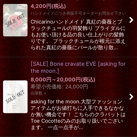
4,200
円
(税込)
ハンドメイドにつき再販不可オーダーお問合せ下さい
Chicarinoハンドメイド 真紅の薔薇とブ
ラックチュールの羽髪飾り ブライダルに
もお使い頂ける品の良い仕上がりの髪飾
りです。 ブラックチュールが根元に添え
られた真紅の薔薇にパールが散り散…
[SALE] Bone cravate EVE
[
asking for
the moon.
]
8,000
円
～20,000
円
(税込)
希望小売価格
:
24,000
円
在庫数 ×
asking for the moon.大型ファッション
アイテムがお値打ちに入手できるなかな
か無い機会です！ こちらのクラバットは
Toe Cocotteのみのお取り扱いでござい
ます。 一点一点手が…