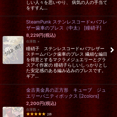
しい人々を思いやり、 病気の人の手当て
をすすん…
SteamPunk ステンレスコード×バフレ
ザー歯車のブレス（中太）
[
瞳硝子
]
8,229
円
(税込)
在庫数 ×
瞳硝子 ステンレスコード×バフレザー
スチームパンク歯車のブレス 繊細な編目
を得意とするマクラメジュエリーとグラ
スアイ作家の 瞳硝子らしいしっかりとし
た安定感のある編み込みのブレスです。
ギア…
金古美金具の正方形 キューブ ジュ
エリーバニティボックス
[
2colors
]
2,200
円
(税込)
在庫数 ×
2
件