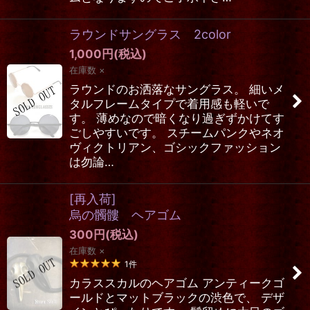
ラウンドサングラス 2color
1,000
円
(税込)
在庫数 ×
ラウンドのお洒落なサングラス。 細いメ
タルフレームタイプで着用感も軽いで
す。 薄めなので暗くなり過ぎずかけてす
ごしやすいです。 スチームパンクやネオ
ヴィクトリアン、ゴシックファッション
は勿論…
[再入荷]
烏の髑髏 ヘアゴム
300
円
(税込)
在庫数 ×
1
件
カラススカルのヘアゴム アンティークゴ
ールドとマットブラックの渋色で、 デザ