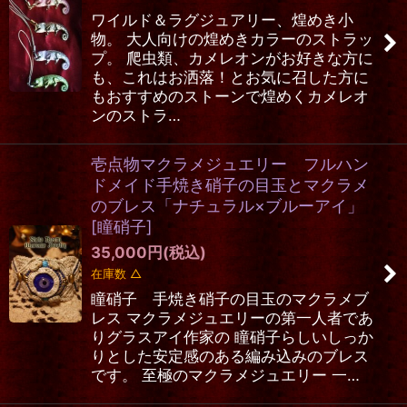
ワイルド＆ラグジュアリー、煌めき小
物。 大人向けの煌めきカラーのストラッ
プ。 爬虫類、カメレオンがお好きな方に
も、これはお洒落！とお気に召した方に
もおすすめのストーンで煌めくカメレオ
ンのストラ…
壱点物マクラメジュエリー フルハン
ドメイド手焼き硝子の目玉とマクラメ
のブレス「ナチュラル×ブルーアイ」
[
瞳硝子
]
35,000
円
(税込)
在庫数 △
瞳硝子 手焼き硝子の目玉のマクラメブ
レス マクラメジュエリーの第一人者であ
りグラスアイ作家の 瞳硝子らしいしっか
りとした安定感のある編み込みのブレス
です。 至極のマクラメジュエリー 一…