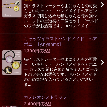
猫イラストレーターやよにゃんもの可愛
絞り込む
らしいキャット ハンドメイドヘアピン
ガラスで閉じ込めた猫ちゃんと隠れ猫シ
ルエットの王冠柄の二個セット ゴールド
のフチがお洒落です。 ※ハンドメイ…
キャッツイラストハンドメイド ヘア
ポニー
[
y.nyanmo
]
1,300
円
(税込)
猫イラストレーターやよにゃんもの可愛
らしいキャット ハンドメイドヘアポニ
ー ガラスで閉じ込めた猫ちゃんとゴール
ドのフチがお洒落です。 ※ハンドメイド
のため気泡が入っていることがござい
ま…
カメレオンストラップ
2,400
円
(税込)