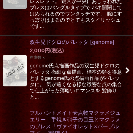
レスレット。 鍵穴が中央にあしらわれた
ブレスはバングルタイプで バネ開閉して
はめられるのでワンタッチです。 腕にす
っぽりはまるのでとてもスタイリッシュ
です…
双生児ドクロのバレッタ
[
genome
]
2,000
円
(税込)
在庫数 ×
genome氏点描画作品の双生児ドクロの
バレッタ 微細な点描画、標本の類を得意
とするgenome氏の点描画作品がバレッ
タに。 気が遠くなる様な緻密な点の集合
で仕上がった薄暗いロマンスを 髪飾り
と…
フルハンドメイド壱点物マクラメジュ
エリー 手焼き硝子の目玉とマクラメ
のブレス「ヴァイオレット×パープル