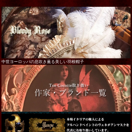
中世ヨーロッパの息吹き薫る美しい羽根帽子