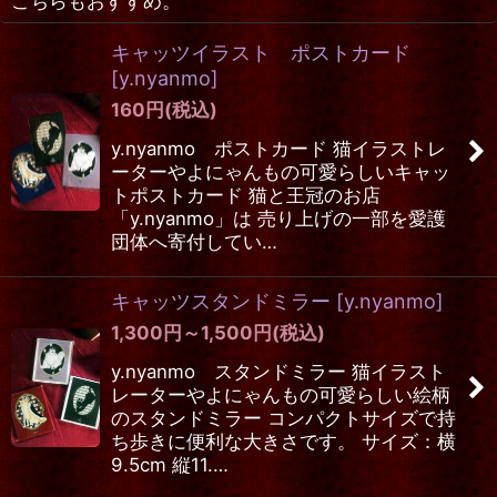
こちらもおすすめ。
キャッツイラスト ポストカード
[
y.nyanmo
]
160
円
(税込)
y.nyanmo ポストカード 猫イラストレ
ーターやよにゃんもの可愛らしいキャッ
トポストカード 猫と王冠のお店
「y.nyanmo」は 売り上げの一部を愛護
団体へ寄付してい…
キャッツスタンドミラー
[
y.nyanmo
]
1,300
円
～1,500
円
(税込)
y.nyanmo スタンドミラー 猫イラスト
レーターやよにゃんもの可愛らしい絵柄
のスタンドミラー コンパクトサイズで持
ち歩きに便利な大きさです。 サイズ：横
9.5cm 縦11.…