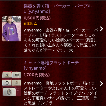
楽器を弾く猫 パーカー パープル
L
[
y.nyanmo
]
6,500
円
(税込)
在庫数 △
y.nyanmo 楽器を弾く猫 パーカー パ
ープル L 猫イラストレーターやよにゃ
んもの可愛らしい絵柄のパーカー 保護し
てくれた飼い主さんへ演奏して恩返しの
猫ちゃんがテーマです。 大…
キャッツ麻地フラットポーチ
[
y.nyanmo
]
1,700
円
(税込)
y.nyanmo 麻地フラットポーチ 猫イラ
ストレーターやよにゃんもの可愛らしい
絵柄のポーチ フラットタイプでバッグイ
ンに丁度良いサイズ感です。 王冠茶トラ
と黒猫 チンチラ…