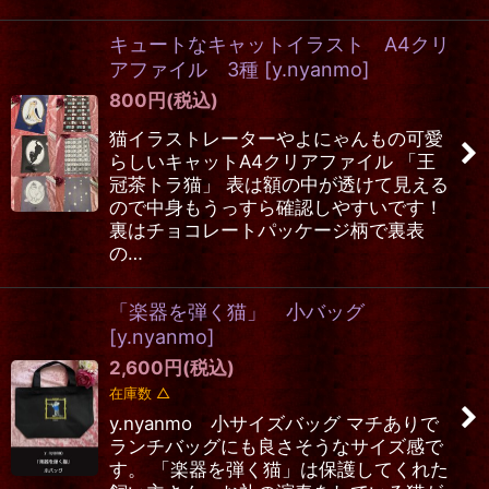
キュートなキャットイラスト A4クリ
アファイル 3種
[
y.nyanmo
]
800
円
(税込)
猫イラストレーターやよにゃんもの可愛
らしいキャットA4クリアファイル 「王
冠茶トラ猫」 表は額の中が透けて見える
ので中身もうっすら確認しやすいです！
裏はチョコレートパッケージ柄で裏表
の…
「楽器を弾く猫」 小バッグ
[
y.nyanmo
]
2,600
円
(税込)
在庫数 △
y.nyanmo 小サイズバッグ マチありで
ランチバッグにも良さそうなサイズ感で
す。 「楽器を弾く猫」は保護してくれた