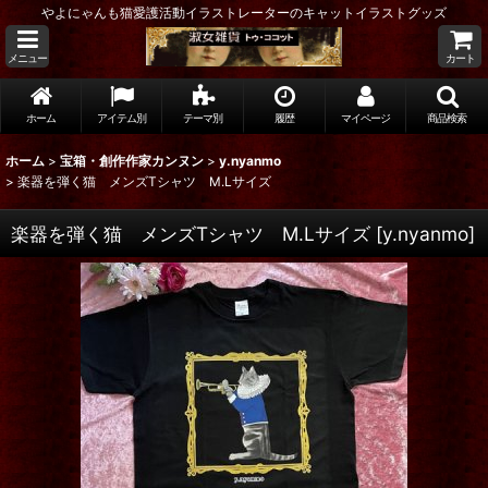
やよにゃんも猫愛護活動イラストレーターのキャットイラストグッズ
メニュー
カート
ホーム
アイテム別
テーマ別
履歴
マイページ
商品検索
ホーム
>
宝箱・創作作家カンヌン
>
y.nyanmo
>
楽器を弾く猫 メンズTシャツ M.Lサイズ
楽器を弾く猫 メンズTシャツ M.Lサイズ
[
y.nyanmo
]