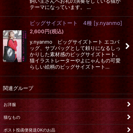
飼い主さんへお礼の演奏をしている猫が
テーマになっています。 …
ビッグサイズトート 4種
[
y.nyanmo
]
2,600
円
(税込)
y.nyanmo ビッグサイズトート エコバ
ッグ、サブバッグとして頼りになるしっ
かりした素材感のビッグサイズトート。
猫イラストレーターやよにゃんもの可愛
らしい絵柄のビッグサイズトート…
関連グループ
お洋服
猫なもの
ポスト投函便発送OKのお品