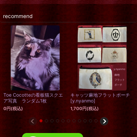
recommend
キャッツ
チラシル
[
y.nyanm
ocotteの看板猫スクエ
キャッツ麻地フラットポーチ
6,500
円
(
ランダム1枚
[
y.nyanmo
]
)
1,700
円
(税込)