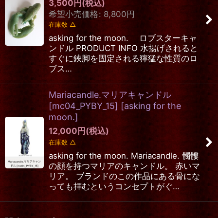
3,500
円
(税込)
希望小売価格
:
8,800
円
在庫数 △
asking for the moon. ロブスターキャ
ンドル PRODUCT INFO 水揚げされると
すぐに鋏脚を固定される獰猛な性質のロ
ブス…
Mariacandle.マリアキャンドル
[mc04_PYBY_15]
[
asking for the
moon.
]
12,000
円
(税込)
在庫数 △
asking for the moon. Mariacandle. 髑髏
の顔を持つマリアのキャンドル。 赤いマ
リア。 ブランドのこの作品にある骨にな
っても拝むというコンセプトがぐ…