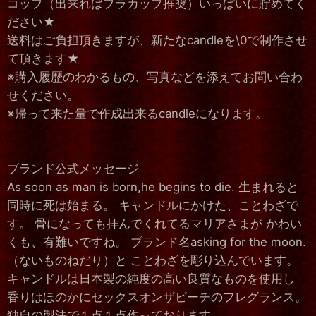
コップ（出来ればプラカップ推奨）いっぱいに貯めてく
ださい★
送料はご負担頂きますが、新たなcandleを\0で制作させ
て頂きます★
※購入履歴のわかるもの、写真などを添えてお問い合わ
せください。
※帰って来た量で作成出来るcandleになります。
ブランド公式メッセージ
As soon as man is born,he begins to die. 生まれると
同時に死は始まる。 キャンドルにかけた、ことわざで
す。 骨になっても拝んでくれてるマリアさまが かわい
くも、有難いですね。 ブランド名asking for the moon.
（ないものねだり）と ことわざを彫り込んでいます。
キャンドルは日本製の純度の高い良質なものを使用し
香りはほのかにセックスオンザビーチのフレグランス。
独自の製法で１点１点作っております。