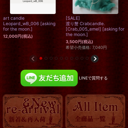
art candle
[SALE]
Leopard_wB_006
[
asking
渡り蟹 Crabcandle.
for the moon.
]
[Crab_005_emel]
[
asking for
the moon.
]
12,000
円
(税込)
3,500
円
(税込)
希望小売価格
:
7,040
円
LINEで質問する