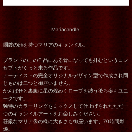
Mariacandle.
髑髏の顔を持つマリアのキャンドル。
ブランドのこの作品にある骨になっても拝むというコン
セプトがぐっと来る作品です。
アーティストの完全オリジナルデザイン型で作成され同
じものは二つと御座いません。
かんばせと裏腹に星の煌めくローブを纏う後ろ姿もユニ
ークです。
独特のカラーリングをミックスして仕上げられたただ一
つのキャンドルアートをお楽しみください。
荘厳なマリア像の様に大きさも御座います、70時間燃
焼。