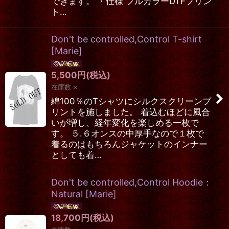
できます。 ・仕様 フルカラーDTFプリン
ト…
Don't be controlled,Control T-shirt
[
Marie
]
5,500
円
(税込)
在庫数 ×
綿100％のTシャツにシルクスクリーンプ
リントを施しました。 着込むほどに風合
いが増し、経年変化を楽しめる一枚で
す。 ５.６オンスの中厚手なので１枚で
着るのはもちろんジャケットのインナー
としても着…
Don't be controlled,Control Hoodie：
Natural
[
Marie
]
18,700
円
(税込)