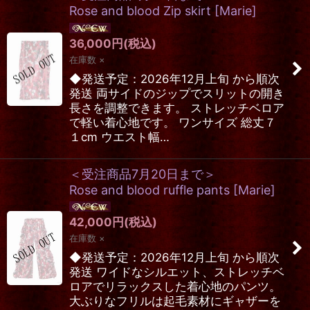
在庫あり
Rose and blood Zip skirt
[
Marie
]
並び順
:
36,000
円
(税込)
在庫数 ×
絞り込む
◆発送予定：2026年12月上旬 から順次
発送 両サイドのジップでスリットの開き
長さを調整できます。 ストレッチベロア
で軽い着心地です。 ワンサイズ 総丈７
１cm ウエスト幅…
＜受注商品7月20日まで＞
Rose and blood ruffle pants
[
Marie
]
42,000
円
(税込)
在庫数 ×
◆発送予定：2026年12月上旬 から順次
発送 ワイドなシルエット、ストレッチベ
ロアでリラックスした着心地のパンツ。
大ぶりなフリルは起毛素材にギャザーを