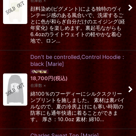
在庫数 ×
顔料染め(ピグメント)による独特のヴィ
ンテージ感のある風合いで、洗濯するご
とに色が和らぎ自分だけのエイジング(経
年変化) を楽しめます。裏起毛ながらも
6.4ozのライトウェイトの軽やかな着心
地で、ロン…
Don't be controlled,Control Hoodie：
black
[
Marie
]
18,700
円
(税込)
在庫数 ×
綿100％のフーディーにシルクスクリー
ンプリントを施しました。 素材は裏パイ
ルなので、夏の冷房よけにも寒い時期の
防寒にも通年快適に着ることができま
す。 厚さ：10.0oz 素材: 綿10…
Charles Sweat Top
[
Marie
]