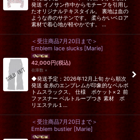
発送 イノサン作中からモチーフを引用し
たオリジナルテキスタイル。 裏地は血の
ような赤のサテンです。 柔らかいベロア
素材で着心地が軽やかです。 …
＜受注商品7月20日まで＞
Emblem lace slucks
[
Marie
]
42,000
円
(税込)
在庫数 ×
◆発送予定：2026年12月上旬 から順次
発送 金糸のエンブレムが印象的なベルボ
トムスラックス。 仕様 ポケット×２ 前
ファスナー ベルトループつき 素材 ポ
リエステル１…
＜受注商品7月20日まで＞
Emblem bustier
[
Marie
]