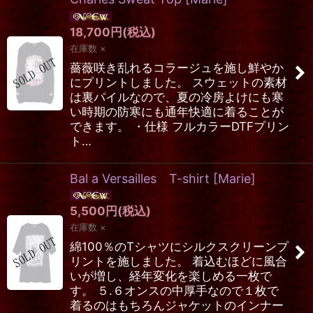
18,700
円
(税込)
在庫数 ×
薔薇咲き乱れるコラージュを施し鮮やか
にプリントしました。 スウェットの素材
は裏パイルなので、夏の冷房よけにも寒
い時期の防寒にも通年快適に着ることが
できます。 ・仕様 フルカラーDTFプリン
ト…
Bal a Versailles T-shirt
[
Marie
]
5,500
円
(税込)
在庫数 ×
綿100％のTシャツにシルクスクリーンプ
リントを施しました。 着込むほどに風合
いが増し、経年変化を楽しめる一枚で
す。 ５.６オンスの中厚手なので１枚で
着るのはもちろんジャケットのインナー