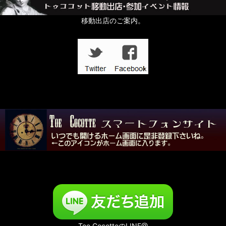
すずらんの日
移動出店のご案内。
In the Dark
壱点物特集
「記憶の小部屋」展
夜める廃園
Toe CocotteのLINE@