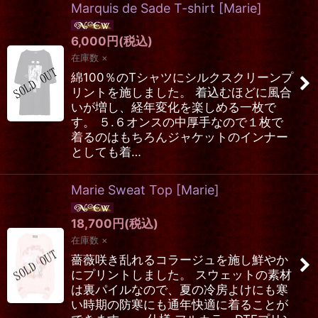
Marquis de Sade T-shirt
[
Marie
]
6,000
円
(税込)
在庫数 ×
綿100％のTシャツにシルクスクリーンプ
リントを施しました。 着込むほどに風合
いが増し、経年変化を楽しめる一枚で
す。 ５.６オンスの中厚手なので１枚で
着るのはもちろんジャケットのインナー
としても着…
Marie Sweat Top
[
Marie
]
18,700
円
(税込)
在庫数 ×
薔薇咲き乱れるコラージュを施し鮮やか
にプリントしました。 スウェットの素材
は裏パイルなので、夏の冷房よけにも寒
い時期の防寒にも通年快適に着ることが