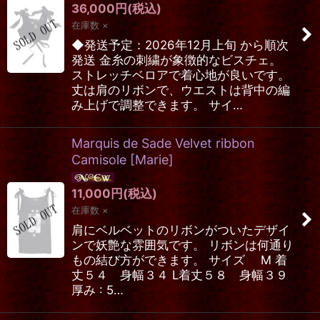
36,000
円
(税込)
在庫数 ×
◆発送予定：2026年12月上旬 から順次
発送 金糸の刺繍が象徴的なビスチェ。
ストレッチベロアで着心地が良いです。
丈は肩のリボンで、ウエストは背中の編
み上げで調整できます。 サイ…
Marquis de Sade Velvet ribbon
Camisole
[
Marie
]
11,000
円
(税込)
在庫数 ×
肩にベルベットのリボンがついたデザイ
ンで妖艶な雰囲気です。 リボンは何通り
もの結び方ができます。 サイズ M 着
丈５４ 身幅３４ L着丈５８ 身幅３９
厚み : 5…