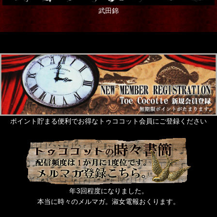
武田錦
ポストカード
ステーショナリー
ギフト
グリーティングカード
Rose de Reficul et Guiggles
サシェ・芳香剤・入浴剤他
ポイント貯まる便利でお得なトゥココット会員にご登録ください
ネイルアート
タッセル
猫なもの
年3回程度になりました。
うさぎなもの
本当に時々のメルマガ。淑女電報おくります。