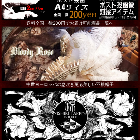
Steampunk Goggles
送料全国一律200円でお届け可能商品一覧へ
リング
ネックレス
ピアス
ブローチ
その他アクセサリー
中世ヨーロッパの息吹き薫る美しい羽根帽子
インテリア
シャンデリア・ランプ
写真・アート・ポスター
本・書籍