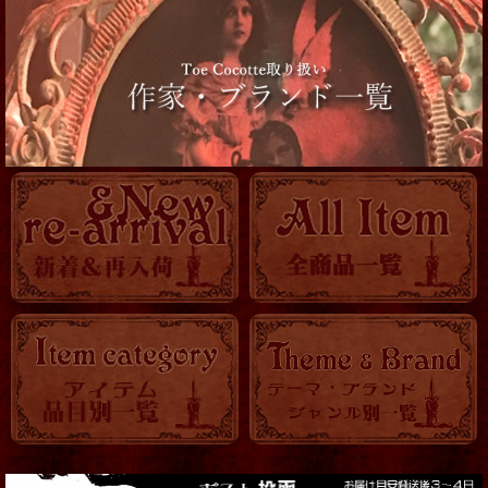
コルセット
靴
服飾小物
帽子他
ロマ傘
OTHER
KITCHEN
時計
バッグ・ポーチ
トランク・BOX
アクセサリー全て