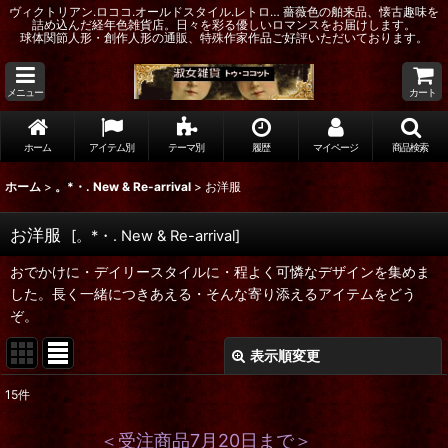
ヴィクトリアン.ロココ.オールドスタイル.レトロ… 薔薇色の舶来品、懐古趣味を
詰め込んだ経年色雑貨店。日々を彩る優しいロマンスをお届けします。
球体関節人形・創作人形の通販、特殊作家作品ご好評いただいております。
メニュー
カート
ホーム
アイテム別
テーマ別
履歴
マイページ
商品検索
ホーム
>
。*・. New & Re-arrival
>
お洋服
お洋服
[
。*・. New & Re-arrival
]
おでかけに・デイリースタイルに・程よく可憐なデザインを集めま
した。長く一緒につきあえる・そんな寄り添えるアイテムをどう
ぞ。
表示順変更
閉じる
15
件
表示数
:
＜受注商品7月20日まで＞