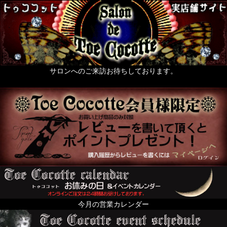
梟ーふくろうー
zoo 色々動物なもの
薔薇なもの。
天使なもの。
サロンへのご来訪お待ちしております。
ポスト投函便発送OKのお品
送料無料まで後少し（500円以下のお品）
絢爛黄金色装飾品の頁
For KID's and Baby and FANY
オブジェ・人形・立体アート
From Europe
今月の営業カレンダー
ちょっと配るのにおすすめプチギフト特集