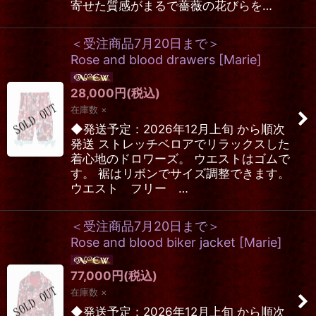
寄せた質感がまるで薔薇の花びらを…
＜受注商品7月20日まで＞
Rose and blood drawers
[
Marie
]
28,000
円
(税込)
在庫数 ×
◆発送予定：2026年12月上旬 から順次
発送 ストレッチベロアでリラックスした
着心地のドロワーズ。 ウエストはゴムで
す。 裾はリボンでサイズ調整できます。
ウエスト フリー …
＜受注商品7月20日まで＞
Rose and blood biker jacket
[
Marie
]
77,000
円
(税込)
在庫数 ×
◆発送予定：2026年12月上旬 から順次