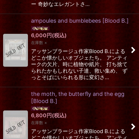
ー 奇妙なエレガントさ…
ampoules and bumblebees
[
Blood B.
]
6,000
円
(税込)
在庫数 ×
アッサンブラージュ作家Blood B.による
どこか懐かしいオブジェたち。 アンティ
ークの欠片、時に植物や紙片、 打ち捨て
られたかもしれない子達、救い集め、 ず
っとそばにいられる形に変幻さ…
the moth, the butterfly and the egg
[
Blood B.
]
6,800
円
(税込)
在庫数 ×
アッサンブラージュ作家Blood B.による
どこか懐かしいオブジェたち。 アンティ