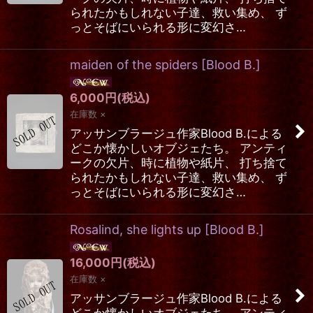
られたかもしれない子達、救い集め、 ず
っとそばにいられる形に変幻さ…
maiden of the spiders
[
Blood B.
]
6,000
円
(税込)
在庫数 ×
アッサンブラージュ作家Blood B.による
どこか懐かしいオブジェたち。 アンティ
ークの欠片、時に植物や紙片、 打ち捨て
られたかもしれない子達、救い集め、 ず
っとそばにいられる形に変幻さ…
Rosalind, she lights up
[
Blood B.
]
16,000
円
(税込)
在庫数 ×
アッサンブラージュ作家Blood B.による
どこか懐かしいオブジェたち。 アンティ