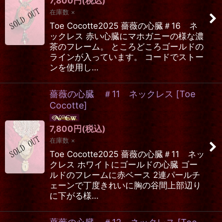
7,800
円
(税込)
在庫数 ×
Toe Cocotte2025 薔薇の心臓＃16 ネ
ックレス 赤い心臓にマホガニーの様な濃
茶のフレーム。 ところどころゴールドの
ラインが入っています。 コードでストー
ンを使用し…
薔薇の心臓 ＃11 ネックレス
[
Toe
Cocotte
]
7,800
円
(税込)
在庫数 ×
Toe Cocotte2025 薔薇の心臓＃11 ネッ
クレス ホワイトにゴールドの心臓 ゴー
ルドのフレームに赤ベース 2連パールチ
ェーンで丁度きれいに胸の谷間上部辺り
に下がる様…