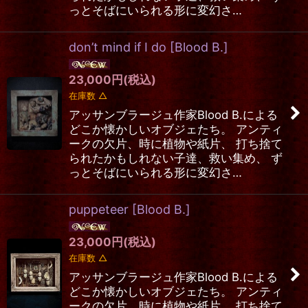
っとそばにいられる形に変幻さ…
don’t mind if I do
[
Blood B.
]
23,000
円
(税込)
在庫数 △
アッサンブラージュ作家Blood B.による
どこか懐かしいオブジェたち。 アンティ
ークの欠片、時に植物や紙片、 打ち捨て
られたかもしれない子達、救い集め、 ず
っとそばにいられる形に変幻さ…
puppeteer
[
Blood B.
]
23,000
円
(税込)
在庫数 △
アッサンブラージュ作家Blood B.による
どこか懐かしいオブジェたち。 アンティ
ークの欠片、時に植物や紙片、 打ち捨て