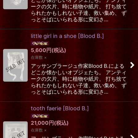
ークの欠片、時に植物や紙片、 打ち捨て
られたかもしれない子達、救い集め、 ず
っとそばにいられる形に変幻さ…
little girl in a shoe
[
Blood B.
]
5,600
円
(税込)
在庫数 ×
アッサンブラージュ作家Blood B.による
どこか懐かしいオブジェたち。 アンティ
ークの欠片、時に植物や紙片、 打ち捨て
られたかもしれない子達、救い集め、 ず
っとそばにいられる形に変幻さ…
tooth faerie
[
Blood B.
]
21,000
円
(税込)
在庫数 ×