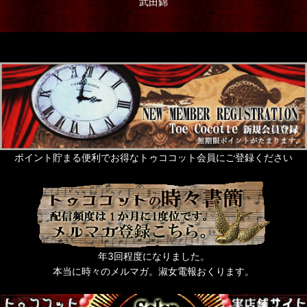
武田錦
ポストカード
ステーショナリー
ギフト
グリーティングカード
Rose de Reficul et Guiggles
サシェ・芳香剤・入浴剤他
ポイント貯まる便利でお得なトゥココット会員にご登録ください
ネイルアート
タッセル
猫なもの
年3回程度になりました。
うさぎなもの
本当に時々のメルマガ。淑女電報おくります。
梟ーふくろうー