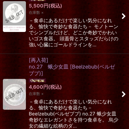
5,500
円
(税込)
在庫数 ×
－食卓にあるだけで楽しい気分になれ
る、愉快で奇妙な食器たち－ モノトーン
でシンプルだけど、どこか奇妙でかわい
いゴス食器。 頭蓋骨とスタッズだらけの
強い心臓にゴールドラインを…
[再入荷]
no.27 蛾少女皿
[
Beelzebub(ベルゼ
ブブ)
]
4,600
円
(税込)
在庫数 ×
－食卓にあるだけで楽しい気分になれ
る、愉快で奇妙な食器たち－
Beelzebub(ベルゼブブ) no.27 蛾少女皿
奇妙なエレガントさを持つ食卓を。 烏少
女の繊細な絵柄のダ…