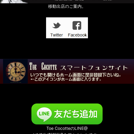
すずらんの日
移動出店のご案内。
In the Dark
壱点物特集
「記憶の小部屋」展
夜める廃園
Toe CocotteのLINE@