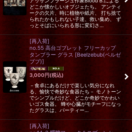
アッサンブラージュ作家Blood B.による
どこか懐かしいオブジェたち。 アンティ
ークの欠片、時に植物や紙片、 打ち捨て
られたかもしれない子達、救い集め、 ず
っとそばにいられる形に変幻さ…
[再入荷]
no.55 高台ゴブレット フリーカップ
タンブラー グラス
[
Beelzebub(ベルゼ
ブブ)
]
3,000
円
(税込)
－食卓にあるだけで楽しい気分になれ
る、愉快で奇妙な食器たち－ モノトーン
でシンプルだけど、どこか奇妙でかわい
いゴス食器。 蜂や心臓がモチーフになっ
たグラスは、パーティー…
[再入荷]