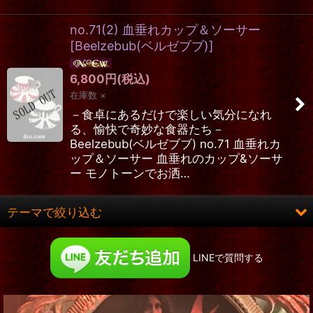
no.71(2) 血垂れカップ＆ソーサー
[
Beelzebub(ベルゼブブ)
]
6,800
円
(税込)
在庫数 ×
－食卓にあるだけで楽しい気分になれ
る、愉快で奇妙な食器たち－
Beelzebub(ベルゼブブ) no.71 血垂れカ
ップ＆ソーサー 血垂れのカップ&ソーサ
ー モノトーンでお洒…
テーマで絞り込む
ロング&ヒット
LINEで質問する
お洋服
コルセット