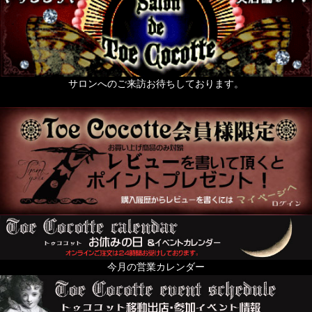
zoo 色々動物なもの
薔薇なもの。
天使なもの。
サロンへのご来訪お待ちしております。
ポスト投函便発送OKのお品
送料無料まで後少し（500円以下のお品）
絢爛黄金色装飾品の頁
For KID's and Baby and FANY
オブジェ・人形・立体アート
From Europe
今月の営業カレンダー
ちょっと配るのにおすすめプチギフト特集