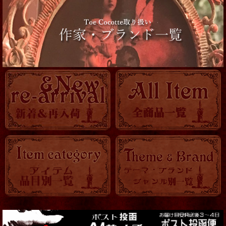
靴
服飾小物
帽子他
ロマ傘
OTHER
KITCHEN
時計
バッグ・ポーチ
トランク・BOX
アクセサリー全て