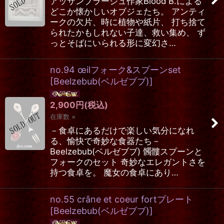
アッサンブラージュ作家Blood B.による
どこか懐かしいオブジェたち。 アンティ
ークの欠片、時に植物や紙片、 打ち捨て
られたかもしれない子達、救い集め、 ず
っとそばにいられる形に変幻さ…
no.94 œilフォーク&スプーンset
[
Beelzebub(ベルゼブブ)
]
2,900
円
(税込)
在庫数 ×
－食卓にあるだけで楽しい気分になれ
る、愉快で奇妙な食器たち－
Beelzebub(ベルゼブブ) 髑髏スプーンと
フォークのセット 奇妙なエレガントさを
持つ食卓を。 魔女の食卓にあり…
no.55 crâne et coeur fortプレート
[
Beelzebub(ベルゼブブ)
]