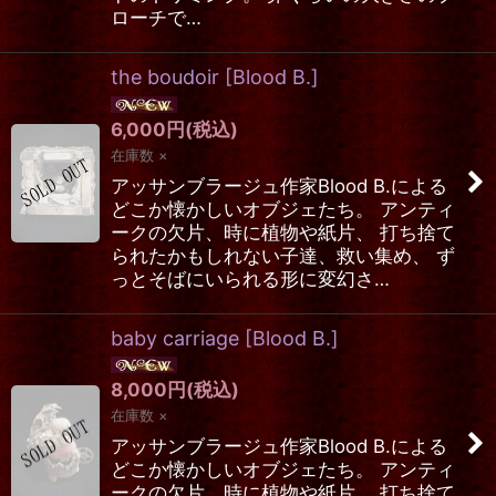
ローチで…
the boudoir
[
Blood B.
]
6,000
円
(税込)
在庫数 ×
アッサンブラージュ作家Blood B.による
どこか懐かしいオブジェたち。 アンティ
ークの欠片、時に植物や紙片、 打ち捨て
られたかもしれない子達、救い集め、 ず
っとそばにいられる形に変幻さ…
baby carriage
[
Blood B.
]
8,000
円
(税込)
在庫数 ×
アッサンブラージュ作家Blood B.による
どこか懐かしいオブジェたち。 アンティ
ークの欠片、時に植物や紙片、 打ち捨て