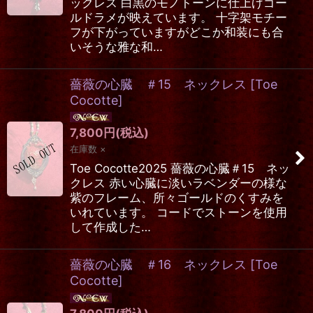
ックレス 白黒のモノトーンに仕上げゴー
ルドラメが映えています。 十字架モチー
フが下がっていますがどこか和装にも合
いそうな雅な和…
薔薇の心臓 ＃15 ネックレス
[
Toe
Cocotte
]
7,800
円
(税込)
在庫数 ×
Toe Cocotte2025 薔薇の心臓＃15 ネッ
クレス 赤い心臓に淡いラベンダーの様な
紫のフレーム、所々ゴールドのくすみを
いれています。 コードでストーンを使用
して作成した…
薔薇の心臓 ＃16 ネックレス
[
Toe
Cocotte
]