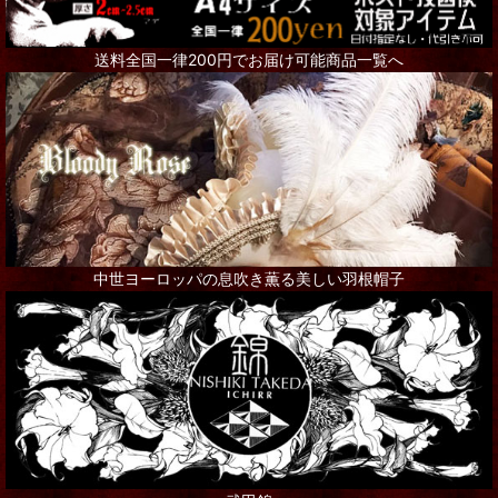
Steampunk Goggles
送料全国一律200円でお届け可能商品一覧へ
リング
ネックレス
ピアス
ブローチ
その他アクセサリー
中世ヨーロッパの息吹き薫る美しい羽根帽子
インテリア
シャンデリア・ランプ
写真・アート・ポスター
本・書籍