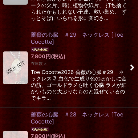
ークの欠片、時に植物や紙片、 打ち捨て
られたかもしれない子達、救い集め、 ず
っとそばにいられる形に変幻さ…
薔薇の心臓 ＃29 ネックレス
[
Toe
Cocotte
]
7,800
円
(税込)
在庫数 ×
Toe Cocotte2026 薔薇の心臓＃29 ネ
ックレス 乳白色で生成り色のぼかしに金
の筋、ゴールドラメを吐く心臓 ラメが細
かいものと大ぶりなものと混ぜているの
でキラ…
薔薇の心臓 ＃28 ネックレス
[
Toe
Cocotte
]
7,800
円
(税込)