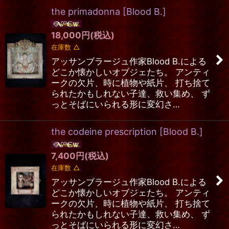
the primadonna
[
Blood B.
]
在庫あり
18,000
円
(税込)
並び順
:
在庫数 △
アッサンブラージュ作家Blood B.による
絞り込む
どこか懐かしいオブジェたち。 アンティ
ークの欠片、時に植物や紙片、 打ち捨て
られたかもしれない子達、救い集め、 ず
っとそばにいられる形に変幻さ…
the codeine prescription
[
Blood B.
]
7,400
円
(税込)
在庫数 △
アッサンブラージュ作家Blood B.による
どこか懐かしいオブジェたち。 アンティ
ークの欠片、時に植物や紙片、 打ち捨て
られたかもしれない子達、救い集め、 ず
っとそばにいられる形に変幻さ…