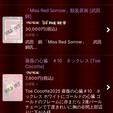
「Miss Red Sorrow」額装原画
[
武田
錦
]
30,000
円
(税込)
在庫数 ×
武田 錦 「Miss Red Sorrow」 武田
錦氏…
薔薇の心臓 ＃10 ネックレス
[
Toe
Cocotte
]
7,800
円
(税込)
在庫数 ×
Toe Cocotte2025 薔薇の心臓＃10 ネ
ックレス ホワイトにゴールドの心臓 ゴ
ールドのフレームに赤まだら 2連パール
チェーンで丁度きれいに胸の谷間上部辺
りに下がる様…