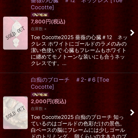
薔薇の心臓 ＃12 ネックレス
[
Toe
Cocotte
]
7,800
円
(税込)
在庫数 ×
Toe Cocotte2025 薔薇の心臓＃12 ネッ
クレス ホワイトにゴールドのラメのみの
潔い色使いで 心臓もフレームもホワイト
に纏めてモノトーンな装いにも合うネッ
クレスです。…
白痴のブローチ ＃2-＃6
[
Toe
Cocotte
]
2,000
円
(税込)
在庫数 ×
Toe Cocotte2025 白痴のブローチ 知っ
ているのはゴールドの色彩だけの景色。
白ベースの脳にフレームには少しゴール
ドのトリミング。 卵くらいの大きさのブ