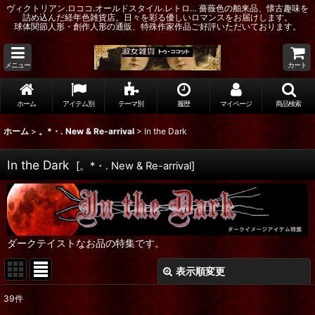
ヴィクトリアン.ロココ.オールドスタイル.レトロ… 薔薇色の舶来品、懐古趣味を
詰め込んだ経年色雑貨店。日々を彩る優しいロマンスをお届けします。
球体関節人形・創作人形の通販、特殊作家作品ご好評いただいております。
メニュー
カート
ホーム
アイテム別
テーマ別
履歴
マイページ
商品検索
ホーム
>
。*・. New & Re-arrival
>
In the Dark
In the Dark
[
。*・. New & Re-arrival
]
ダークテイストなお品の特集です。
表示順変更
閉じる
39
件
表示数
: