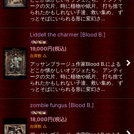
ークの欠片、時に植物や紙片、 打ち捨て
られたかもしれない子達、救い集め、 ず
っとそばにいられる形に変幻さ…
Liddell the charmer
[
Blood B.
]
19,000
円
(税込)
在庫数 △
アッサンブラージュ作家Blood B.による
どこか懐かしいオブジェたち。 アンティ
ークの欠片、時に植物や紙片、 打ち捨て
られたかもしれない子達、救い集め、 ず
っとそばにいられる形に変幻さ…
zombie fungus
[
Blood B.
]
18,000
円
(税込)
在庫数 △