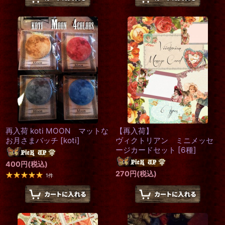
再入荷 koti MOON マットな
【再入荷】
お月さまバッチ
[
koti
]
ヴィクトリアン ミニメッセ
ージカードセット
[
6種
]
400
円
(税込)
270
円
(税込)
1
件