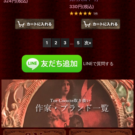
324
円
(税込)
330
円
(税込)
1
件
1
2
3
...
5
次
»
LINEで質問する