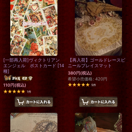
[一部再入荷]ヴィクトリアン
【再入荷】ゴールドレースビ
エンジェル ポストカード
[
14
ニールプレイスマット
種
]
380
円
(税込)
希望小売価格
:
420
円
110
円
(税込)
5
件
1
件