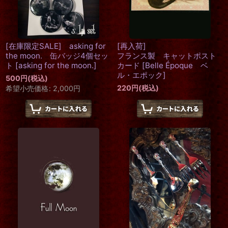
[在庫限定SALE] asking for
[再入荷]
the moon. 缶バッジ4個セッ
フランス製 キャットポスト
ト
[
asking for the moon.
]
カード
[
Belle Époque ベ
ル・エポック
]
500
円
(税込)
220
円
(税込)
希望小売価格
:
2,000
円