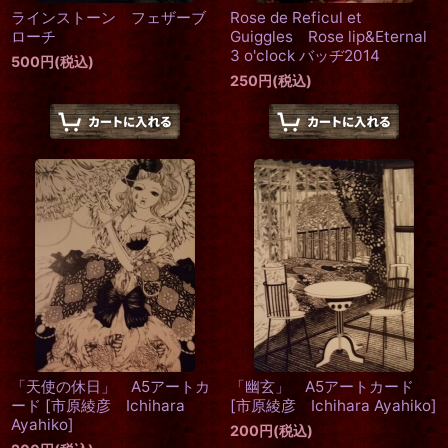
ラインストーン フェザーブ
Rose de Reficul et
ローチ
Guiggles Rose lip&Eternal
3 o'clock バッヂ2014
500
円
(税込)
250
円
(税込)
「天使の休日」 A5アートカ
「幽玄」 A5アートカード
ード
[
市原綾彦 Ichihara
[
市原綾彦 Ichihara Ayahiko
]
Ayahiko
]
200
円
(税込)