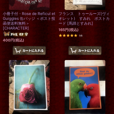
小冊子付・Rose de Reficul et
フランス トゥールーズ(ヴィ
Guiggles 缶バッジ ＜ポスト投
オレット) すみれ ポストカ
函便送料無料＞
ード
[
馬蹄とすみれ
]
[
CHARACTER
]
165
円
(税込)
1
件
400
円
(税込)