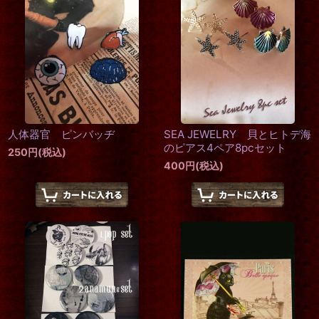
人体器官 ピンバッヂ
SEA JEWELRY 貝とヒトデ海
のピアス4ペア8pcセット
250
円
(税込)
400
円
(税込)