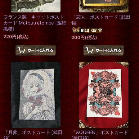
フランス製 キャットポスト
「恋人」ポストカード
[
武田
カード Matoutretombe
[
蝙蝠
錦
]
黒猫
]
220
円
(税込)
200
円
(税込)
「月葬」ポストカード
[
武田
「&QUEEN」ポストカード
錦
]
[
武田錦
]