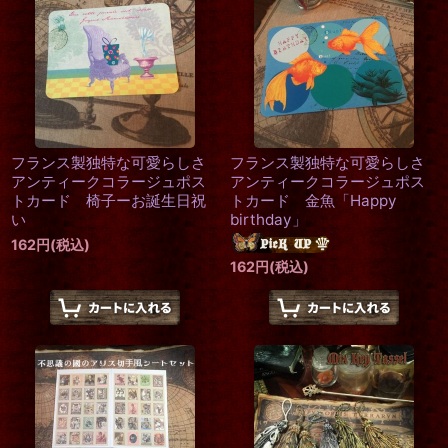
フランス製独特な可愛らしさ
フランス製独特な可愛らしさ
アンティークコラージュポス
アンティークコラージュポス
トカード 椅子ーお誕生日祝
トカード 金魚「Happy
い
birthday」
162
円
(税込)
162
円
(税込)