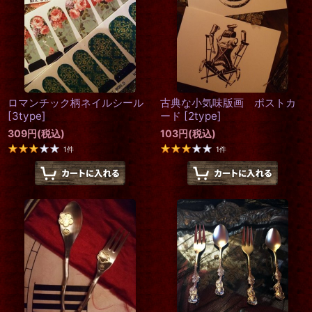
ロマンチック柄ネイルシール
古典な小気味版画 ポストカ
[
3type
]
ード
[
2type
]
309
円
(税込)
103
円
(税込)
1
件
1
件