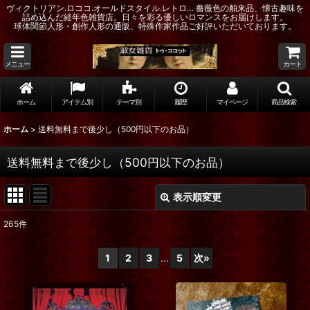
ヴィクトリアン.ロココ.オールドスタイル.レトロ… 薔薇色の舶来品、懐古趣味を
詰め込んだ経年色雑貨店。日々を彩る優しいロマンスをお届けします。
球体関節人形・創作人形の通販、特殊作家作品ご好評いただいております。
メニュー
カート
ホーム
アイテム別
テーマ別
履歴
マイページ
商品検索
ホーム
>
送料無料まで後少し（500円以下のお品）
送料無料まで後少し（500円以下のお品）
表示順変更
閉じる
265
件
表示数
:
1
2
3
...
5
次
»
在庫あり
並び順
: