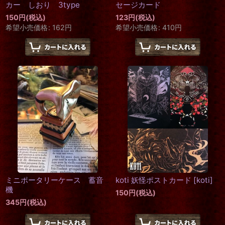
カー しおり 3type
セージカード
150
円
(税込)
123
円
(税込)
希望小売価格
:
162
円
希望小売価格
:
410
円
ミニポータリーケース 蓄音
koti 妖怪ポストカード
[
koti
]
機
150
円
(税込)
345
円
(税込)