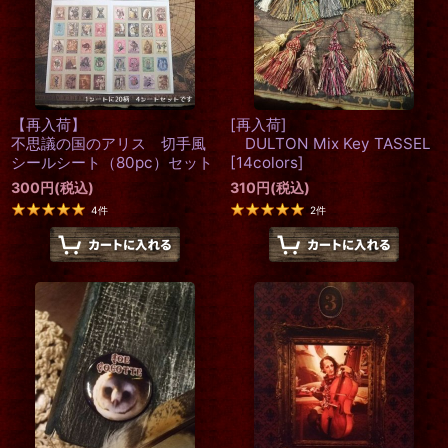
【再入荷】
[再入荷]
不思議の国のアリス 切手風
DULTON Mix Key TASSEL
シールシート（80pc）セット
[
14colors
]
300
円
(税込)
310
円
(税込)
4
件
2
件