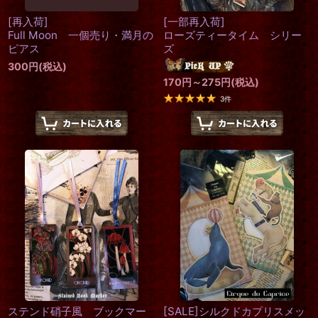
[再入荷]
[一部再入荷]
Full Moon 一個売り・満月の
ローズティータイム シリー
ピアス
ズ
300
円
(税込)
170
円
～275
円
(税込)
3
件
ステンド硝子風 ブックマー
[SALE]シルクドカプリスメッ