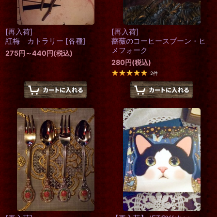
[再入荷]
[再入荷]
紅梅 カトラリー
[
各種
]
薔薇のコーヒースプーン・ヒ
メフォーク
275
円
～440
円
(税込)
280
円
(税込)
2
件