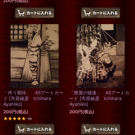
200
円
(税込)
「伴う期待」 A5アートカー
「廃屋の猫達」 A5アートカ
ド
[
市原綾彦 Ichihara
ード
[
市原綾彦 Ichihara
Ayahiko
]
Ayahiko
]
200
円
(税込)
200
円
(税込)
1
件