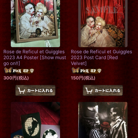
Rose de Reficul et Guiggles
Rose de Reficul et Guiggles
2023 A4 Poster
[
Show must
2023 Post Card
[
Red
go on‼
]
Velvet
]
300
円
(税込)
150
円
(税込)