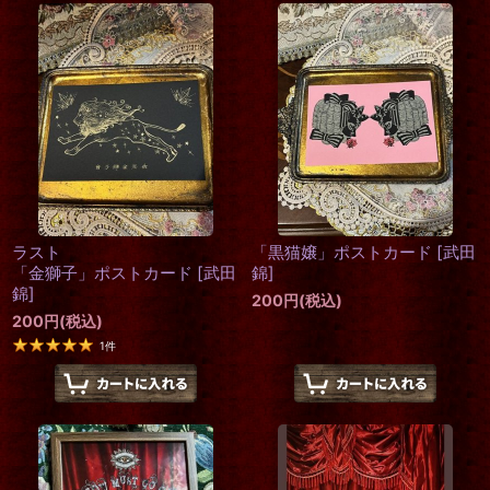
ラスト
「黒猫嬢」ポストカード
[
武田
「金獅子」ポストカード
[
武田
錦
]
錦
]
200
円
(税込)
200
円
(税込)
1
件