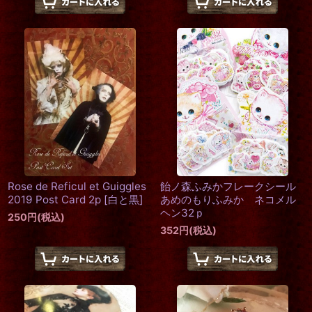
Rose de Reficul et Guiggles
飴ノ森ふみかフレークシール
2019 Post Card 2p
[
白と黒
]
あめのもりふみか ネコメル
ヘン32ｐ
250
円
(税込)
352
円
(税込)