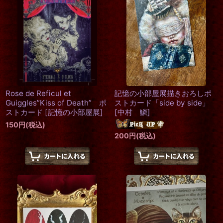
絞り込む
Rose de Reficul et
記憶の小部屋展描きおろしポ
Guiggles”Kiss of Death” ポ
ストカード「side by side」
ストカード
[
記憶の小部屋展
]
[
中村 鱗
]
150
円
(税込)
200
円
(税込)