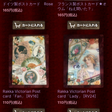
ドイツ製ポストカード Rose
フランス製ポストカード★オ
ウム「ねえ聞いた？」
165
円
(税込)
165
円
(税込)
Rakka Victorian Post
Rakka Victorian Post
card「Fan」
[
RV16
]
card「Lady」
[
RV24
]
110
円
(税込)
110
円
(税込)