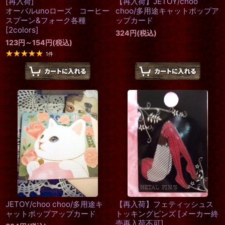
[再入荷]
【再入荷】JETOY/choo
オーバルunoローズ コーヒー
choo/多用途キャットポップア
スプーン&フォーク各種
ップカード
[
2colors
]
324
円
(税込)
123
円
～154
円
(税込)
1
件
JETOY/choo choo/多用途キ
【再入荷】フェティッシュス
ャットポップアップカード
トッキングピンズ
[
メーカー終
売再入荷不可
]