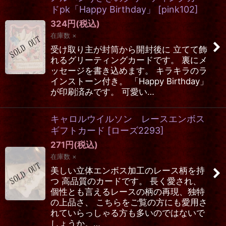
ドpk「Happy Birthday」
[
pink102
]
324
円
(税込)
在庫数 ×
受け取り主が封筒から開封後に 立てて飾
れるグリーティングカードです。 裏にメ
ッセージを書き込めます。 キラキラのラ
インストーン付き。 「Happy Birthday」
が印刷済みです。 可愛い…
キャロルウイルソン レースエンボス
ギフトカード
[
ローズ2293
]
271
円
(税込)
在庫数 ×
美しい立体エンボス加工のレース柄を持
つ 高品質のカードです。 長く愛され、
個性とも言えるレースの柄の再現、独特
の上品さ、 こちらをご覧の方にも愛用さ
れていらっしゃる方も多いのではないで
しょうか。…