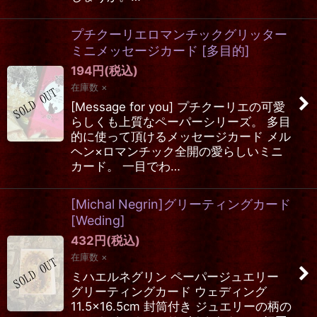
プチクーリエロマンチックグリッター
ミニメッセージカード
[
多目的
]
194
円
(税込)
在庫数 ×
[Message for you] プチクーリエの可愛
らしくも上質なペーパーシリーズ。 多目
的に使って頂けるメッセージカード メル
ヘン×ロマンチック全開の愛らしいミニ
カード。 一目でわ…
[Michal Negrin]グリーティングカード
[Weding]
432
円
(税込)
在庫数 ×
ミハエルネグリン ペーパージュエリー
グリーティングカード ウェディング
11.5×16.5cm 封筒付き ジュエリーの柄の