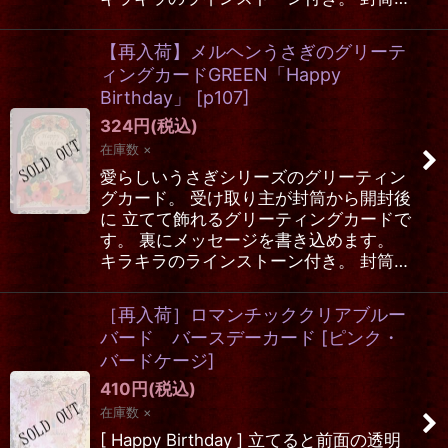
【再入荷】メルヘンうさぎのグリーテ
ィングカードGREEN「Happy
Birthday」
[
p107
]
324
円
(税込)
在庫数 ×
愛らしいうさぎシリーズのグリーティン
グカード。 受け取り主が封筒から開封後
に 立てて飾れるグリーティングカードで
す。 裏にメッセージを書き込めます。
キラキラのラインストーン付き。 封筒…
［再入荷］ロマンチッククリアブルー
バード バースデーカード
[
ピンク・
バードケージ
]
410
円
(税込)
在庫数 ×
[ Happy Birthday ] 立てると前面の透明