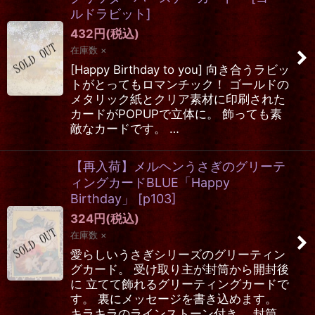
ルドラビット
]
432
円
(税込)
在庫数 ×
[Happy Birthday to you] 向き合うラビッ
トがとってもロマンチック！ ゴールドの
メタリック紙とクリア素材に印刷された
カードがPOPUPで立体に。 飾っても素
敵なカードです。 …
【再入荷】メルヘンうさぎのグリーテ
ィングカードBLUE「Happy
Birthday」
[
p103
]
324
円
(税込)
在庫数 ×
愛らしいうさぎシリーズのグリーティン
グカード。 受け取り主が封筒から開封後
に 立てて飾れるグリーティングカードで
す。 裏にメッセージを書き込めます。
キラキラのラインストーン付き。 封筒…