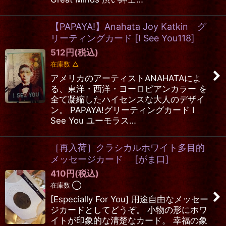
【PAPAYA!】Anahata Joy Katkin グ
リーティングカード
[
I See You118
]
512
円
(税込)
在庫数 △
アメリカのアーティストANAHATAによ
る、東洋・西洋・ヨーロピアンカラー を
全て凝縮したハイセンスな大人のデザイ
ン。 PAPAYA!グリーティングカード I
See You ユーモラス…
［再入荷］クラシカルホワイト多目的
メッセージカード
[
がま口
]
410
円
(税込)
在庫数 ◯
[Especially For You] 用途自由なメッセー
ジカードとしてどうぞ。 小物の形にホワ
イトが印象的な清楚なカード。 幸福の象