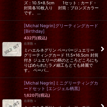
ズ：10.5×8.5cm 1セット：カード・
封筒各10枚入り 封筒：ブロンズカラー
です。 …
[Michal Negrin]グリーティングカード
[Birthday]
432
円
(税込)
在庫数 ×
ミハエルネグリン ペーパージュエリー
グリーティングカード 11.5×16.5cm 封筒
付き ジュエリーの柄のところどころにち
りばめられたラメ細工もとても綺麗で
す。 ペーパ…
[Michal Negrin]ミニグリーティングカ
ードセット
[
エンジェル柄黒
]
1,620
円
(税込)
在庫数 ×