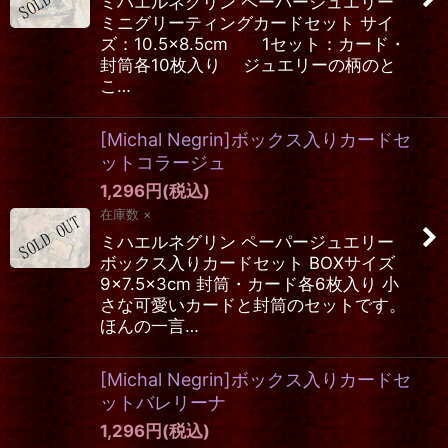
ミハエルネグリン ペーパージュエリー
ミニグリーティングカードセット サイ
ズ：10.5×8.5cm 1セット：カード・
封筒各10枚入り ジュエリーの柄のと
こ…
[Michal Negrin]ボックス入りカードセ
ットコラージュ
1,296
円
(税込)
在庫数 ×
ミハエルネグリン ペーパージュエリー
ボックス入りカードセット BOXサイズ
9×7.5×3cm 封筒・カード各6枚入り 小
さな可愛いカードと封筒のセットです。
ほんの一言…
[Michal Negrin]ボックス入りカードセ
ットバレリーナ
1,296
円
(税込)