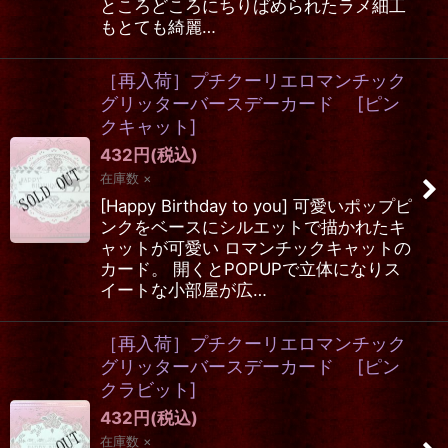
ところどころにちりばめられたラメ細工
もとても綺麗…
［再入荷］プチクーリエロマンチック
グリッターバースデーカード
[
ピン
クキャット
]
432
円
(税込)
在庫数 ×
[Happy Birthday to you] 可愛いポップピ
ンクをベースにシルエットで描かれたキ
ャットが可愛い ロマンチックキャットの
カード。 開くとPOPUPで立体になりス
イートな小部屋が広…
［再入荷］プチクーリエロマンチック
グリッターバースデーカード
[
ピン
クラビット
]
432
円
(税込)
在庫数 ×