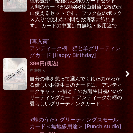
色彩豊か、優雅な絵柄のカードセット。
大判のカードが2柄各6枚白封筒12枚の沢
山使えるセットです。 ブック型のボック
ス入りで使わない間もお洒落に飾れま
す。 カードの中面は白無地・多用途で…
[再入荷]
アンティーク柄 猫と羊グリーティン
グカード
[
Happy Birthday
]
396
円
(税込)
在庫数 ×
自分の事を想って選んでくれたのがわか
る優しいお誕生日のカードに。 アンティ
ークキャット-猫と羊のお誕生日祝いのグ
リーティングカード アンティークな柄の
愛らしいグリーティングカード。…
<蛙のうた> グリーティングスモール
カード＜無地多用途＞
[
Punch studio
]