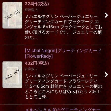
324
円
(税込)
在庫数 ×
ミハエルネグリン ペーパージュエリー
グリーティングカード ブックマーク エ
ンジェル 6×16cm ブックマークとしてお
使い頂けるカードです。 ジュエリーの柄
のと…
[Michal Negrin]グリーティングカード
[FlowerRady]
432
円
(税込)
在庫数 ×
ミハエルネグリン ペーパージュエリー
グリーティングカード フラワーレディ
11.5×16.5cm 封筒付き ジュエリーの柄の
ところどころにちりばめられたラメ細工
もとても綺…
メルヘンうさぎのグリーティングカー