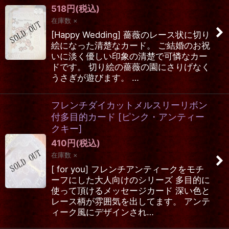
518
円
(税込)
在庫数 ×
[Happy Wedding] 薔薇のレース状に切り
絵になった清楚なカード。 ご結婚のお祝
いに淡く優しい印象の清楚で可憐なカー
ドです。 切り絵の薔薇の園にさりげなく
うさぎが遊びます。 …
フレンチダイカットメルスリーリボン
付多目的カード
[
ピンク・アンティー
クキー
]
410
円
(税込)
在庫数 ×
[ for you] フレンチアンティークをモチ
ーフにした大人向けのシリーズ 多目的に
使って頂けるメッセージカード 深い色と
レース柄が雰囲気を出してます。 アンテ
ィーク風にデザインされ…