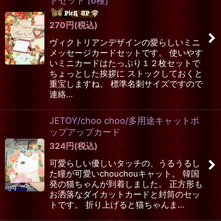
ドセット
[
6種
]
270
円
(税込)
ヴィクトリアンデザインの愛らしいミニ
メッセージカードセットです。 使いやす
いミニカードはたっぷり１２枚セットで
ちょっとした挨拶に ストックしておくと
重宝しますね。 標準名刺サイズですので
連絡…
JETOY/choo choo/多用途キャットポ
ップアップカード
324
円
(税込)
可愛らしい優しいタッチの、うるうるし
た瞳が可愛いchouchouキャット。 韓国
発の猫ちゃんが到着しました。 正方形も
お洒落なダイカットカードと封筒のセッ
トです。 折り上げると猫ちゃんま…