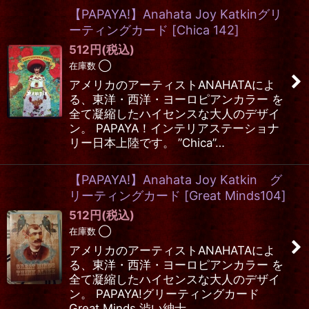
【PAPAYA!】Anahata Joy Katkinグリ
ーティングカード
[
Chica 142
]
512
円
(税込)
在庫数 ◯
アメリカのアーティストANAHATAによ
る、東洋・西洋・ヨーロピアンカラー を
全て凝縮したハイセンスな大人のデザイ
ン。 PAPAYA！インテリアステーショナ
リー日本上陸です。 ”Chica”…
【PAPAYA!】Anahata Joy Katkin グ
リーティングカード
[
Great Minds104
]
512
円
(税込)
在庫数 ◯
アメリカのアーティストANAHATAによ
る、東洋・西洋・ヨーロピアンカラー を
全て凝縮したハイセンスな大人のデザイ
ン。 PAPAYA!グリーティングカード
Great Minds 渋い紳士…