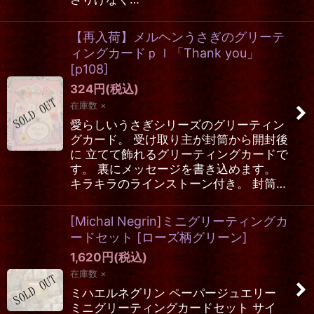
【再入荷】メルヘンうさぎのグリーテ
ィングカードｐｌ「Thank you」
[
p108
]
324
円
(税込)
在庫数 ×
愛らしいうさぎシリーズのグリーティン
グカード。 受け取り主が封筒から開封後
に 立てて飾れるグリーティングカードで
す。 裏にメッセージを書き込めます。
キラキラのラインストーン付き。 封筒…
[Michal Negrin]ミニグリーティングカ
ードセット
[
ローズ柄グリーン
]
1,620
円
(税込)
在庫数 ×
ミハエルネグリン ペーパージュエリー
ミニグリーティングカードセット サイ