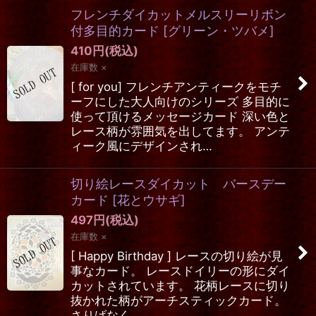
フレンチダイカットメルスリーリボン
付多目的カード
[
グリーン・ツバメ
]
410
円
(税込)
在庫数 ×
[ for you] フレンチアンティークをモチ
ーフにした大人向けのシリーズ 多目的に
使って頂けるメッセージカード 深い色と
レース柄が雰囲気を出してます。 アンテ
ィーク風にデザインされ…
切り絵レースダイカット バースデー
カード
[
花とウサギ
]
497
円
(税込)
在庫数 ×
[ Happy Birthday ] レースの切り絵が見
事なカード。 レースドイリーの形にダイ
カットされています。 花柄レースに切り
抜かれた柄がアーチスティックカード。
さりげなく…