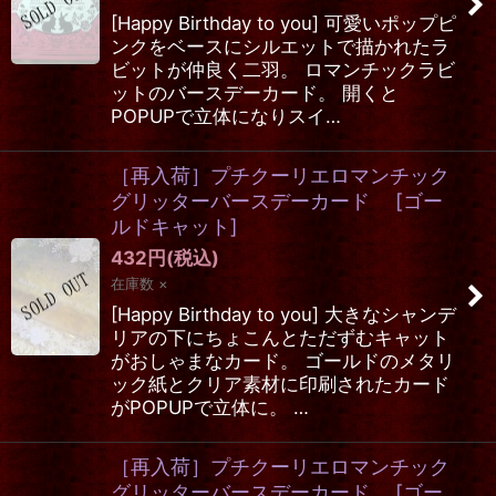
[Happy Birthday to you] 可愛いポップピ
ンクをベースにシルエットで描かれたラ
ビットが仲良く二羽。 ロマンチックラビ
ットのバースデーカード。 開くと
POPUPで立体になりスイ…
［再入荷］プチクーリエロマンチック
グリッターバースデーカード
[
ゴー
ルドキャット
]
432
円
(税込)
在庫数 ×
[Happy Birthday to you] 大きなシャンデ
リアの下にちょこんとただずむキャット
がおしゃまなカード。 ゴールドのメタリ
ック紙とクリア素材に印刷されたカード
がPOPUPで立体に。 …
［再入荷］プチクーリエロマンチック
グリッターバースデーカード
[
ゴー