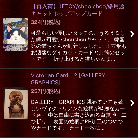
【再入荷】JETOY/choo choo/多用途
キャットポップアップカード
324
円
(税込)
可愛らしい優しいタッチの、うるうるし
た瞳が可愛いchouchouキャット。 韓国
発の猫ちゃんが到着しました。 正方形も
お洒落なダイカットカードと封筒のセッ
トです。 折り上げると猫ちゃんま…
Victorian Card 2
[
GALLERY
GRAPHICS
]
257
円
(税込)
GALLERY GRAPHICS 眺めていても嬉
しいヴィクトリアンな絵柄が綺麗なカー
ド達。 中は自由に書き込める白無地、二
つ折り。 表面の絵柄はPP加工のつやつ
やカードです。 カード一枚に…