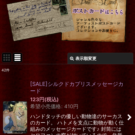
表示順変更
閉じる
42
件
表示数
:
[SALE]シルクドカプリスメッセージカ
在庫あり
ード
123
円
(税込)
並び順
:
希望小売価格
:
410
円
ハンドタッチの優しい動物達のサーカス
絞り込む
のカード。 ハトメを支点に動物が動く仕
組みのメッセージカードです♪ 封筒には