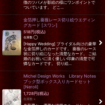
徴のツバメが影絵の様にワンポイントで
ついています。 どこ…
金箔押し薔薇レース切り絵ウエディン
グカード
[
スワン
]
518
円
(税込)
在庫数 ◯
[Happy Wedding] ブライダル向けの豪華
な金箔押しのカードです。 薔薇のレース
状に切り絵になった清楚なカード。 ご結
婚のお祝いに淡く優しい印象の清楚で可
憐なカードです。 切り絵…
Michel Design Works Library Notes
ブック型ボックス入りカードセット
[
Neroli
]
1,728
円
(税込)
在庫数 ×