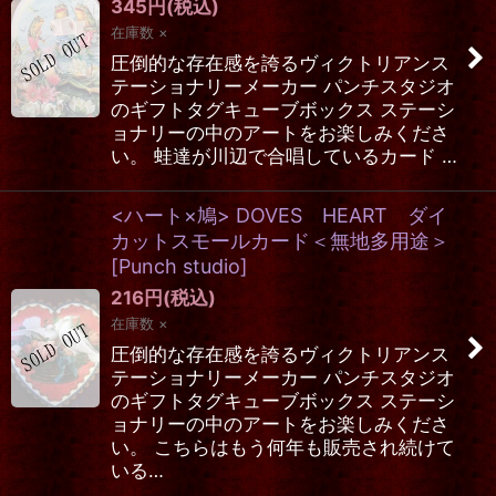
345
円
(税込)
在庫数 ×
圧倒的な存在感を誇るヴィクトリアンス
テーショナリーメーカー パンチスタジオ
のギフトタグキューブボックス ステーシ
ョナリーの中のアートをお楽しみくださ
い。 蛙達が川辺で合唱しているカード …
<ハート×鳩> DOVES HEART ダイ
カットスモールカード＜無地多用途＞
[
Punch studio
]
216
円
(税込)
在庫数 ×
圧倒的な存在感を誇るヴィクトリアンス
テーショナリーメーカー パンチスタジオ
のギフトタグキューブボックス ステーシ
ョナリーの中のアートをお楽しみくださ
い。 こちらはもう何年も販売され続けて
いる…