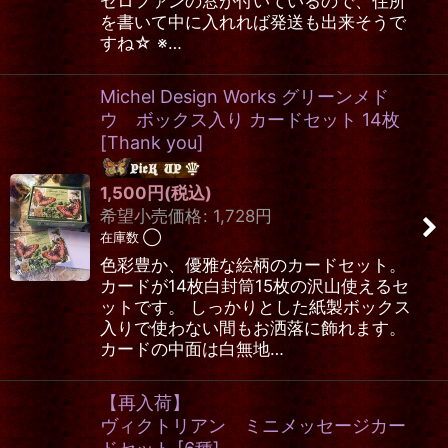
セロファンの窓が付いているので、住所
を書いて中に入れれば発送も出来そうで
すね☆ ※…
Michel Design Works グリーンメド
ウ ボックス入り カードセット 14枚
[
Thank you
]
1,500
円
(税込)
希望小売価格
:
1,728
円
在庫数 ◯
色彩豊か、優雅な絵柄のカードセット。
カードが14枚白封筒15枚の沢山使えるセ
ットです。 しっかりとした紙製ボックス
入りで使わない間もお洒落に飾れます。
カードの中面は白無地…
【再入荷】
ヴィクトリアン ミニメッセージカー