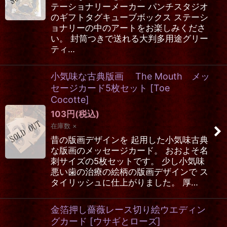
テーショナリーメーカー パンチスタジオ
のギフトタグキューブボックス ステーシ
ョナリーの中のアートをお楽しみくださ
い。 封筒つきで送れる大判多用途グリー
ティ…
小気味な古典版画 The Mouth メッ
セージカード5枚セット
[
Toe
Cocotte
]
103
円
(税込)
在庫数 ×
昔の版画デザインを 起用した小気味古典
な版画のメッセージカード。 おおよそ名
刺サイズの5枚セットです。 少し小気味
悪い歯の治療の絵柄の版画デザインで ス
タイリッシュに仕上がりました。 厚…
金箔押し薔薇レース切り絵ウエディン
グカード
[
ウサギとローズ
]