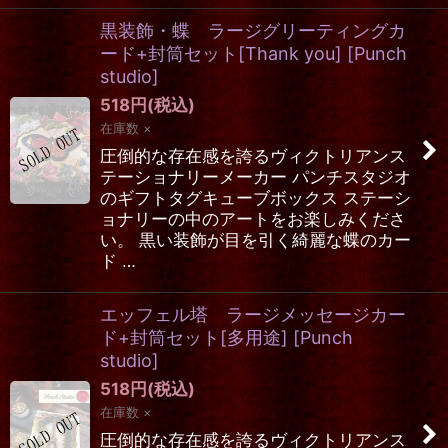
黒装飾・蝶 ラージグリーティングカ
ード+封筒セット[Thank you]
[
Punch
studio
]
518
円
(税込)
在庫数 ×
圧倒的な存在感を誇るヴィクトリアンス
テーショナリーメーカー パンチスタジオ
のギフトタグキューブボックス ステーシ
ョナリーの中のアートをお楽しみくださ
い。 黒い装飾が目を引く綺麗な蝶のカー
ド …
エッフェル塔 ラージメッセージカー
ド+封筒セット[多用途]
[
Punch
studio
]
518
円
(税込)
在庫数 ×
圧倒的な存在感を誇るヴィクトリアンス