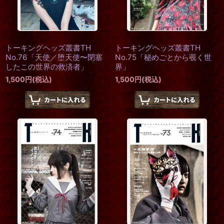
トーキングヘッズ叢書TH
トーキングヘッズ叢書TH
No.76「天使／堕天使〜閉塞
No.75「秘めごとから覗く世
したこの世界の救済者」
界」
1,500
円
(税込)
1,500
円
(税込)