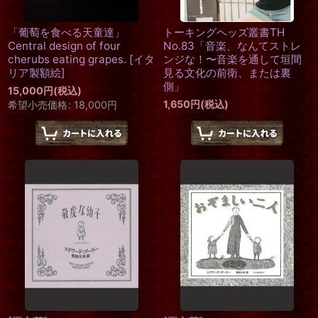
「葡萄を食べる天童達」
トーキングヘッズ叢書TH
Central design of four
No.83「音楽、なんてストレ
cherubs eating grapes.
[
イタ
ンジな！〜音楽を通して垣間
リア製額絵
]
見る文化の前衛、または裏
側」
15,000
円
(税込)
1,650
円
(税込)
希望小売価格
:
18,000
円