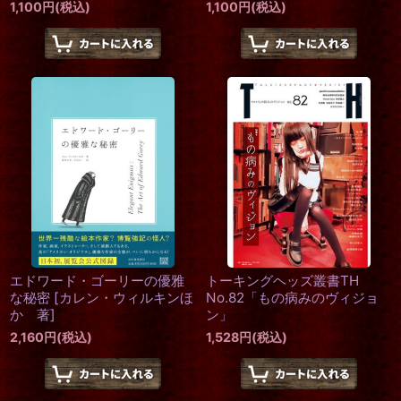
1,100
円
(税込)
1,100
円
(税込)
エドワード・ゴーリーの優雅
トーキングヘッズ叢書TH
な秘密
[
カレン・ウィルキンほ
No.82「もの病みのヴィジョ
か 著
]
ン」
2,160
円
(税込)
1,528
円
(税込)