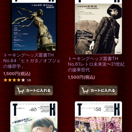
トーキングヘッズ叢書TH
トーキングヘッズ叢書TH
No.64「ヒトガタ／オブジェ
No.61レトロ未来派〜21世紀
の修辞学」
の歯車世代
1,500
円
(税込)
1,500
円
(税込)
1
件