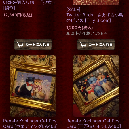
uroko-額入り絵 「少女I」
[
鱗作
]
[SALE]
Twitter Birds さえずる小鳥
12,343
円
(税込)
のピアス
[
Tilly Bloom
]
1,200
円
(税込)
希望小売価格
:
1,728
円
Renate Koblinger Cat Post
Renate Koblinger Cat Post
Card
[
ウエディングLA468
]
Card
[
三匹猫リボンLA490
]