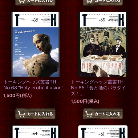
トーキングヘッズ叢書TH
トーキングヘッズ叢書TH
No.68 "Holy erotic illusion"
No.65「食と酒のパラダイ
ス！」
1,500
円
(税込)
1,500
円
(税込)