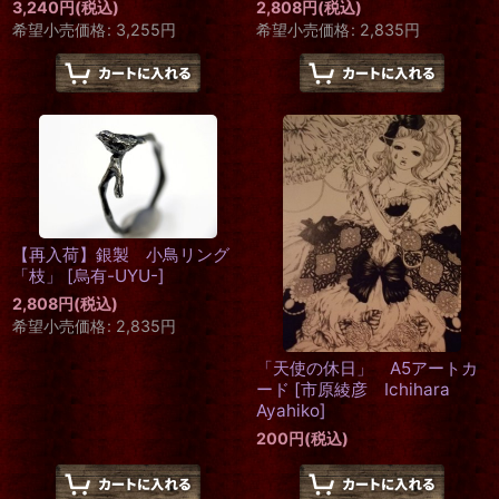
3,240
円
(税込)
2,808
円
(税込)
希望小売価格
:
3,255
円
希望小売価格
:
2,835
円
【再入荷】銀製 小鳥リング
「枝」
[
烏有-UYU-
]
2,808
円
(税込)
希望小売価格
:
2,835
円
「天使の休日」 A5アートカ
ード
[
市原綾彦 Ichihara
Ayahiko
]
200
円
(税込)