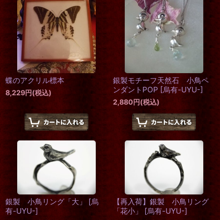
蝶のアクリル標本
銀製モチーフ天然石 小鳥ペ
ンダントPOP
[
烏有-UYU-
]
8,229
円
(税込)
2,880
円
(税込)
銀製 小鳥リング「大」
[
烏
【再入荷】銀製 小鳥リング
有-UYU-
]
「花小」
[
烏有-UYU-
]