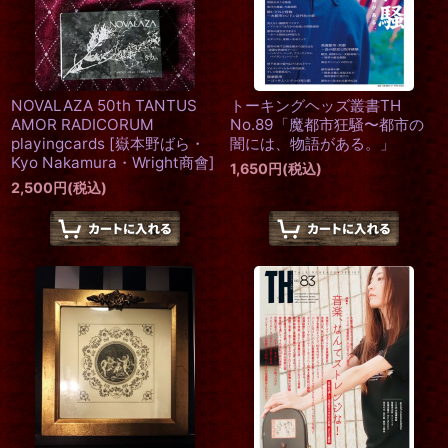
NOVALAZA 50th TANTUS
トーキングヘッズ叢書TH
AMOR RADICORUM
No.89「魔都市狂騒〜都市の
playingcards
[
嶽本野ばら・
闇には、物語がある。」
Kyo Nakamura・Wright商會
]
1,650
円
(税込)
2,500
円
(税込)