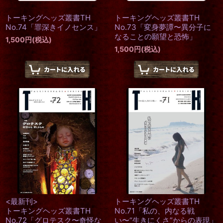
トーキングヘッズ叢書TH
トーキングヘッズ叢書TH
No.74「罪深きイノセンス」
No.73「変身夢譚〜異分子に
なることの願望と恐怖」
1,500
円
(税込)
1,500
円
(税込)
<最新刊>
トーキングヘッズ叢書TH
トーキングヘッズ叢書TH
No.71「私の、内なる戦
No.72「グロテスク〜奇怪な
い〜“生きにくさ”からの表現」