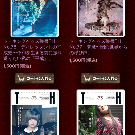
トーキングヘッズ叢書TH
トーキングヘッズ叢書TH
No.78「ディレッタントの平
No.77「夢魔〜闇の世界から
成史〜令和を生きる前に振り
の呼び声」
返りたい私の「平成」」
1,500
円
(税込)
1,500
円
(税込)