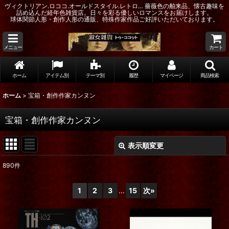
ヴィクトリアン.ロココ.オールドスタイル.レトロ… 薔薇色の舶来品、懐古趣味を
詰め込んだ経年色雑貨店。日々を彩る優しいロマンスをお届けします。
球体関節人形・創作人形の通販、特殊作家作品ご好評いただいております。
メニュー
カート
ホーム
アイテム別
テーマ別
履歴
マイページ
商品検索
ホーム
>
宝箱・創作作家カンヌン
宝箱・創作作家カンヌン
表示順変更
閉じる
890
件
サブカテゴリ
:
1
2
3
...
15
次
»
表示数
: