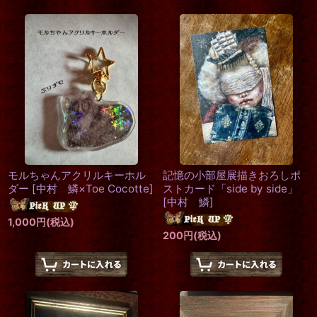
モルちゃんアクリルキーホル
記憶の小部屋展描きおろしポ
ダー
[
中村 鱗×Toe Cocotte
]
ストカード「side by side」
[
中村 鱗
]
1,000
円
(税込)
200
円
(税込)