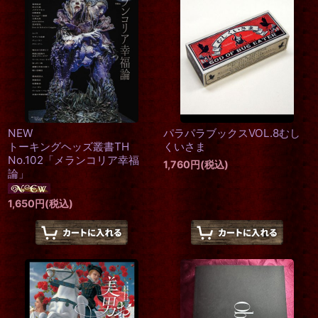
在庫あり
並び順
:
絞り込む
NEW
パラパラブックスVOL.8むし
トーキングヘッズ叢書TH
くいさま
No.102「メランコリア幸福
1,760
円
(税込)
論」
1,650
円
(税込)