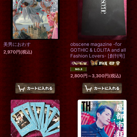
美男におわす
obscene magazine -for
GOTHIC & LOLITA and all
2,970
円
(税込)
Fashion Lovers-
[
創刊号
]
2,800
円
～3,300
円
(税込)