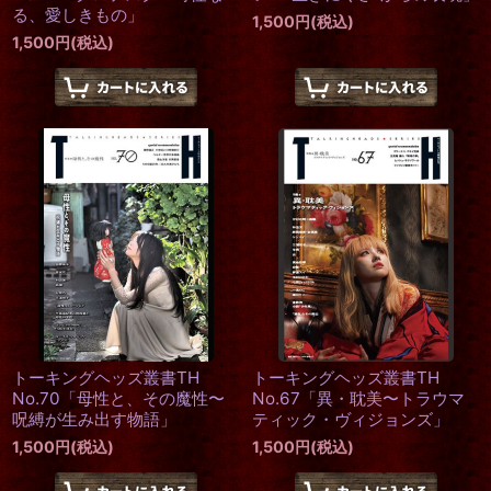
る、愛しきもの」
1,500
円
(税込)
1,500
円
(税込)
トーキングヘッズ叢書TH
トーキングヘッズ叢書TH
No.70「母性と、その魔性〜
No.67「異・耽美〜トラウマ
呪縛が生み出す物語」
ティック・ヴィジョンズ」
1,500
円
(税込)
1,500
円
(税込)