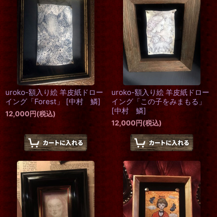
uroko-額入り絵 羊皮紙ドロー
uroko-額入り絵 羊皮紙ドロー
イング「Forest」
[
中村 鱗
]
イング「この子をみまもる」
[
中村 鱗
]
12,000
円
(税込)
12,000
円
(税込)