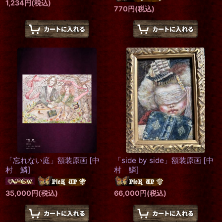
1,234
円
(税込)
770
円
(税込)
「忘れない庭」額装原画
[
中
「side by side」額装原画
[
中
村 鱗
]
村 鱗
]
35,000
円
(税込)
66,000
円
(税込)