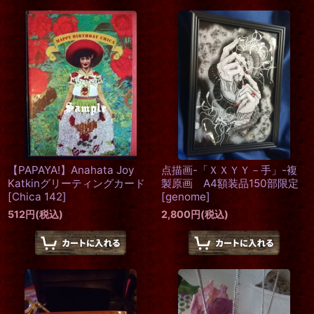
【PAPAYA!】Anahata Joy
点描画-「ＸＸＹＹ－手」-複
Katkinグリーティングカード
製原画 A4額装品150部限定
[
Chica 142
]
[
genome
]
512
円
(税込)
2,800
円
(税込)