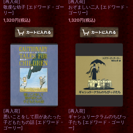
[再入荷]
[再入荷]
敬虔な幼子
[
エドワード・ゴー
おぞましい二人
[
エドワード・
リー
]
ゴーリー
]
1,320
円
(税込)
1,320
円
(税込)
[再入荷]
[再入荷]
悪いことをして罰があたった
ギャシュリークラムのちびっ
子どもたちの話
[
エドワード・
子たち
[
エドワード・ゴーリ
ゴーリー
]
ー
]