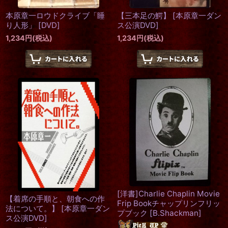
本原章一ロウドクライブ「睡
【三本足の鰐】
[
本原章一ダン
り人形」
[
DVD
]
ス公演DVD
]
1,234
円
(税込)
1,234
円
(税込)
[洋書]Charlie Chaplin Movie
【着席の手順と、朝食への作
Frip Bookチャップリンフリッ
法について。】
[
本原章一ダン
プブック
[
B.Shackman
]
ス公演DVD
]