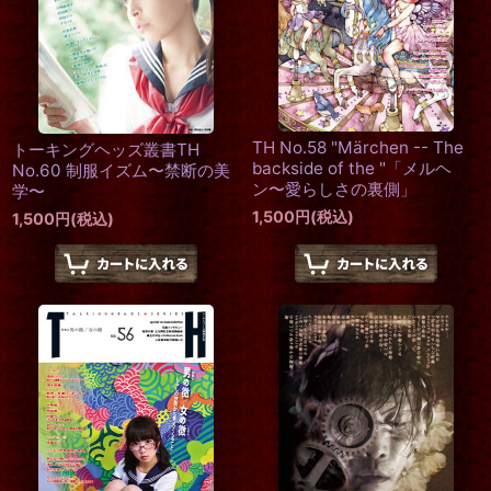
TH No.58 "Märchen -- The
トーキングヘッズ叢書TH
backside of the "「メルヘ
No.60 制服イズム〜禁断の美
ン〜愛らしさの裏側」
学〜
1,500
円
(税込)
1,500
円
(税込)