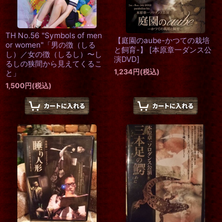
TH No.56 "Symbols of men
【庭園のaube-かつての栽培
or women"「男の徴（しる
と飼育-】
[
本原章一ダンス公
し）／女の徴（しるし）〜し
演DVD
]
るしの狭間から見えてくるこ
1,234
円
(税込)
と」
1,500
円
(税込)