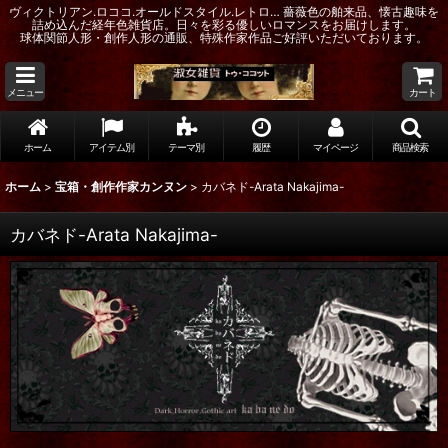
ヴィクトリアン.ロココ.オールドスタイル.レトロ… 薔薇色の舶来品、懐古趣味を
詰め込んだ経年色雑貨店。日々を彩る優しいロマンスをお届けします。
球体関節人形・創作人形の通販、特殊作家作品ご好評いただいております。
メニュー
カート
ホーム
アイテム別
テーマ別
履歴
マイページ
商品検索
ホーム
>
宝箱・創作作家カンヌン
>
カバネド-Arata Nakajima-
カバネド-Arata Nakajima-