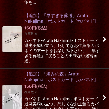
筆を…
【追加】「早すぎる葬送」Arata
Nakajima ポストカード
[
カバネド
]
150
円
(税込)
在庫数 ×
カバネド-Arata Nakajima-ポストカード
退廃美匂い立つ、死してなお生薫るカバ
ネドのアートをお楽しみ下さい。 「早す
ぎる葬送」 "戻ることの出来ない迷宮画
達。" …
【追加】「滲みの森」Arata
Nakajima ポストカード
[
カバネド
]
150
円
(税込)
在庫数 ×
カバネド-Arata Nakajima-ポストカード
退廃美匂い立つ、死してなお生薫るカバ