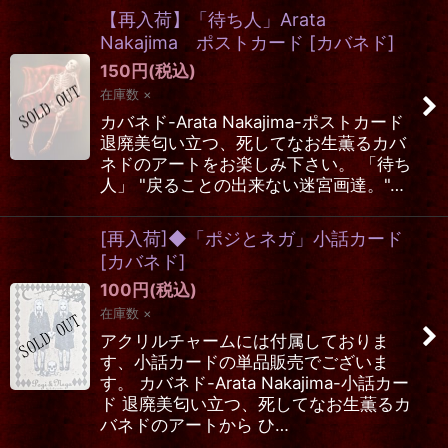
【再入荷】「待ち人」Arata
Nakajima ポストカード
[
カバネド
]
150
円
(税込)
在庫数 ×
カバネド-Arata Nakajima-ポストカード
退廃美匂い立つ、死してなお生薫るカバ
ネドのアートをお楽しみ下さい。 「待ち
人」 "戻ることの出来ない迷宮画達。"…
[再入荷]◆「ポジとネガ」小話カード
[
カバネド
]
100
円
(税込)
在庫数 ×
アクリルチャームには付属しておりま
す、小話カードの単品販売でございま
す。 カバネド-Arata Nakajima-小話カー
ド 退廃美匂い立つ、死してなお生薫るカ
バネドのアートから ひ…