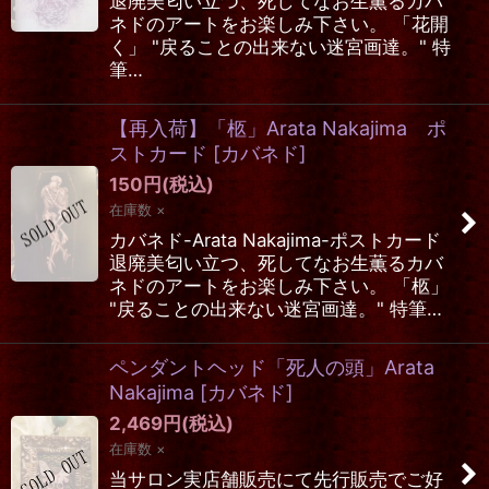
退廃美匂い立つ、死してなお生薫るカバ
ネドのアートをお楽しみ下さい。 「花開
く」 "戻ることの出来ない迷宮画達。" 特
筆…
【再入荷】「柩」Arata Nakajima ポ
ストカード
[
カバネド
]
150
円
(税込)
在庫数 ×
カバネド-Arata Nakajima-ポストカード
退廃美匂い立つ、死してなお生薫るカバ
ネドのアートをお楽しみ下さい。 「柩」
"戻ることの出来ない迷宮画達。" 特筆…
ペンダントヘッド「死人の頭」Arata
Nakajima
[
カバネド
]
2,469
円
(税込)
在庫数 ×
当サロン実店舗販売にて先行販売でご好