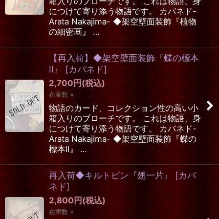
箱入りのブローチです。 これは物語、身
につけて寄り添う物語です。 カバネド-
Arata Nakajima- ◆架空壁面装飾『植物
の細密画』 …
【再入荷】◆架空壁面装飾『蝶の標本
II』
[
カバネド
]
2,700
円
(税込)
在庫数 ×
物語のカード、コレクション性の高い小
箱入りのブローチです。 これは物語、身
につけて寄り添う物語です。 カバネド-
Arata Nakajima- ◆架空壁面装飾『蝶の
標本II』 …
再入荷◆キルトピン『翅一片』
[
カバ
ネド
]
2,800
円
(税込)
在庫数 ×