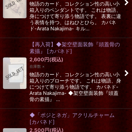
物語のカード、コレクション性の高い小
箱入りのペンダントです。 これは物語、
身につけて寄り添う物語です。 表裏に違
う表情を持つ、はねひとひら。 カバネ
ド-Arata Nakajima- キル…
【再入荷】◆架空壁面装飾『頭蓋骨の
素描』
[
カバネド
]
2,600
円
(税込)
在庫数 ×
物語のカード、コレクション性の高い小
箱入りのブローチです。 これは物語、身
につけて寄り添う物語です。 カバネド-
Arata Nakajima- ◆架空壁面装飾『頭蓋
骨の素描』 …
◆「ポジとネガ」アクリルチャーム
[
カバネド
]
2,500
円
(税込)