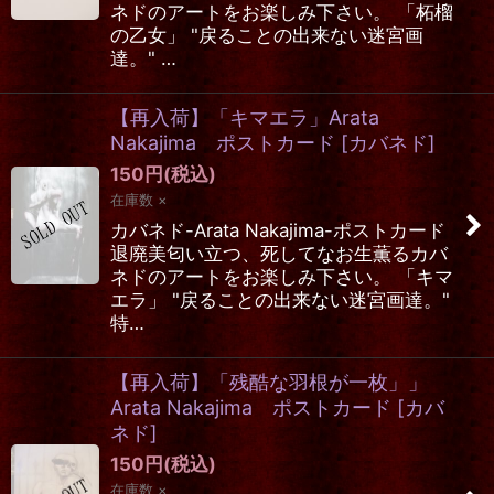
ネドのアートをお楽しみ下さい。 「柘榴
の乙女」 "戻ることの出来ない迷宮画
達。" …
【再入荷】「キマエラ」Arata
Nakajima ポストカード
[
カバネド
]
150
円
(税込)
在庫数 ×
カバネド-Arata Nakajima-ポストカード
退廃美匂い立つ、死してなお生薫るカバ
ネドのアートをお楽しみ下さい。 「キマ
エラ」 "戻ることの出来ない迷宮画達。"
特…
【再入荷】「残酷な羽根が一枚」」
Arata Nakajima ポストカード
[
カバ
ネド
]
150
円
(税込)
在庫数 ×