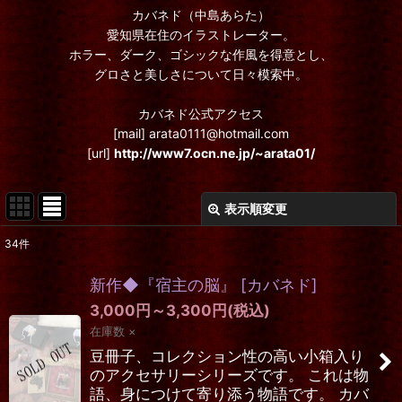
カバネド（中島あらた）
愛知県在住のイラストレーター。
ホラー、ダーク、ゴシックな作風を得意とし、
グロさと美しさについて日々模索中。
カバネド公式アクセス
[mail] arata0111@hotmail.com
[url]
http://www7.ocn.ne.jp/~arata01/
表示順変更
閉じる
34
件
表示数
:
新作◆『宿主の脳』
[
カバネド
]
在庫あり
3,000
円
～3,300
円
(税込)
在庫数 ×
並び順
:
豆冊子、コレクション性の高い小箱入り
のアクセサリーシリーズです。 これは物
絞り込む
語、身につけて寄り添う物語です。 カバ