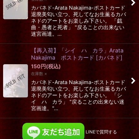
カバネド-Arata Nakajima-ポストカード
退廃美匂い立つ、死してなお生薫るカバ
ネドのアートをお楽しみ下さい。 「戯
曲・愚者と死者」 "戻ることの出来ない
迷宮画達。…
【再入荷】「シイ ハ カラ」Arata
Nakajima ポストカード
[
カバネド
]
150
円
(税込)
在庫数 ×
カバネド-Arata Nakajima-ポストカード
退廃美匂い立つ、死してなお生薫るカバ
ネドのアートをお楽しみ下さい。 「シ
イ ハ カラ」 "戻ることの出来ない迷
宮画達。"…
LINEで質問する