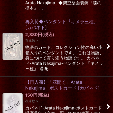
Arata Nakajima- ◆架空壁面装飾『蝶の
標本』 …
再入荷◆ペンダント『キメラ三種』
[
カバネド
]
2,880
円
(税込)
在庫数 ×
物語のカード、コレクション性の高い小
箱入りのペンダントです。 これは物語、
身につけて寄り添う物語です。 カバネ
ド-Arata Nakajima-ペンダント 「キメラ
三種」 退廃…
【再入荷】「花開く」Arata
Nakajima ポストカード
[
カバネド
]
150
円
(税込)
在庫数 ×
カバネド-Arata Nakajima-ポストカード