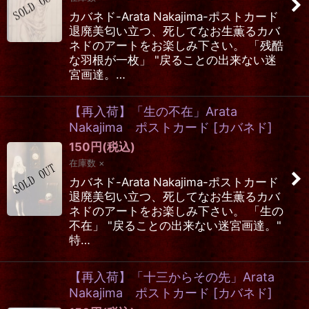
カバネド-Arata Nakajima-ポストカード
退廃美匂い立つ、死してなお生薫るカバ
ネドのアートをお楽しみ下さい。 「残酷
な羽根が一枚」 "戻ることの出来ない迷
宮画達。…
【再入荷】「生の不在」Arata
Nakajima ポストカード
[
カバネド
]
150
円
(税込)
在庫数 ×
カバネド-Arata Nakajima-ポストカード
退廃美匂い立つ、死してなお生薫るカバ
ネドのアートをお楽しみ下さい。 「生の
不在」 "戻ることの出来ない迷宮画達。"
特…
【再入荷】「十三からその先」Arata
Nakajima ポストカード
[
カバネド
]