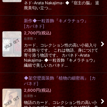
ネド-Arata Nakajima- ◆『宿主の脳』 退
廃美匂い立つ…
新作◆一粒首飾『キメラチョウ』
[
カバネド
]
2,700
円
(税込)
在庫数 ×
カード、コレクション性の高い小箱入り
の首飾りです。 これは物語、身につけて
寄り添う物語です。 カバネド-Arata
Nakajima- ◆一粒首飾『キメラチョウ』
繊細で美しいカバネド…
◆架空壁面装飾『植物の細密画』
[
カ
バネド
]
2,600
円
(税込)
在庫数 ×
物語のカード、コレクション性の高い小