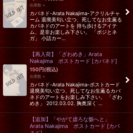
在庫数 ×
カバネド-Arata Nakajima-アクリルチャ
ーム 退廃美匂い立つ、死してなお生薫る
カバネドのアートを 持ち歩けるアイテ
ム、是非お楽しみ下さい。 「ポジとネ
ガ」 小話カー…
【再入荷】「ざわめき」Arata
Nakajima ポストカード
[
カバネド
]
150
円
(税込)
在庫数 ×
カバネド-Arata Nakajima-ポストカード
退廃美匂い立つ、死してなお生薫るカバ
ネドのアートをお楽しみ下さい。 「ざわ
めき」 2012.03.02. 胸奥深く …
【追加】「やがて虚ろな骸へと」
Arata Nakajima ポストカード
[
カバ
ネド
]