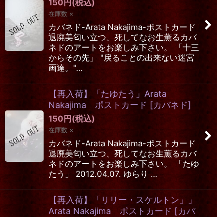
150
円
(税込)
在庫数 ×
カバネド-Arata Nakajima-ポストカード
退廃美匂い立つ、死してなお生薫るカバ
ネドのアートをお楽しみ下さい。 「十三
からその先」 "戻ることの出来ない迷宮
画達。"…
【再入荷】「たゆたう」Arata
Nakajima ポストカード
[
カバネド
]
150
円
(税込)
在庫数 ×
カバネド-Arata Nakajima-ポストカード
退廃美匂い立つ、死してなお生薫るカバ
ネドのアートをお楽しみ下さい。 「たゆ
たう」 2012.04.07. ゆらり …
【再入荷】「リリー・スケルトン」」
Arata Nakajima ポストカード
[
カバ