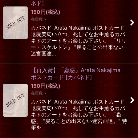
ネド
]
150
円
(税込)
在庫数 ×
カバネド-Arata Nakajima-ポストカード
退廃美匂い立つ、死してなお生薫るカバ
ネドのアートをお楽しみ下さい。 「リリ
ー・スケルトン」 "戻ることの出来ない
迷宮画達…
【再入荷】「蟲惑」Arata Nakajima
ポストカード
[
カバネド
]
150
円
(税込)
在庫数 ×
カバネド-Arata Nakajima-ポストカード
退廃美匂い立つ、死してなお生薫るカバ
ネドのアートをお楽しみ下さい。 「蟲
惑」 "戻ることの出来ない迷宮画達。" 特
筆を…