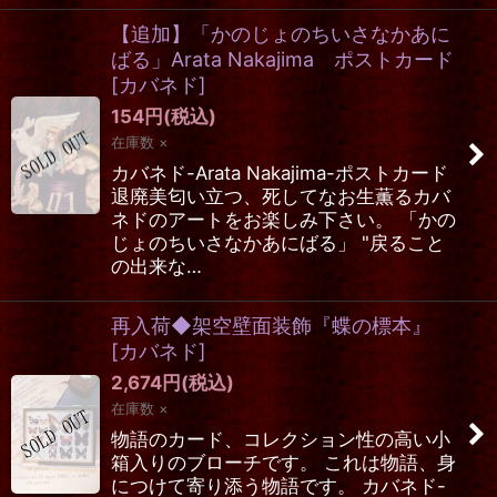
【追加】「かのじょのちいさなかあに
ばる」Arata Nakajima ポストカード
[
カバネド
]
154
円
(税込)
在庫数 ×
カバネド-Arata Nakajima-ポストカード
退廃美匂い立つ、死してなお生薫るカバ
ネドのアートをお楽しみ下さい。 「かの
じょのちいさなかあにばる」 "戻ること
の出来な…
再入荷◆架空壁面装飾『蝶の標本』
[
カバネド
]
2,674
円
(税込)
在庫数 ×
物語のカード、コレクション性の高い小
箱入りのブローチです。 これは物語、身
につけて寄り添う物語です。 カバネド-