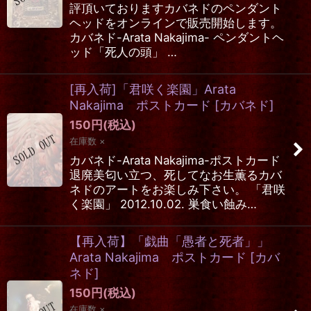
評頂いておりますカバネドのペンダント
ヘッドをオンラインで販売開始します。
カバネド-Arata Nakajima- ペンダントヘ
ッド「死人の頭」 …
[再入荷]「君咲く楽園」Arata
Nakajima ポストカード
[
カバネド
]
150
円
(税込)
在庫数 ×
カバネド-Arata Nakajima-ポストカード
退廃美匂い立つ、死してなお生薫るカバ
ネドのアートをお楽しみ下さい。 「君咲
く楽園」 2012.10.02. 巣食い蝕み…
【再入荷】「戯曲「愚者と死者」」
Arata Nakajima ポストカード
[
カバ
ネド
]
150
円
(税込)
在庫数 ×