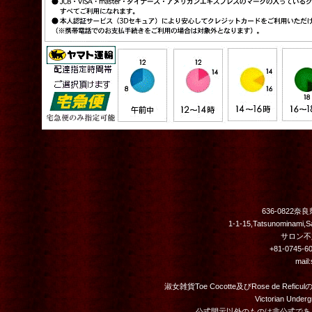
636-0822
1-1-15,Tatsunominami,
サロン不定
+81-0745-
mail
淑女雑貨Toe Cocotte及びRose de Refi
Victorian Unde
公式開示以外のものは非公式であり当店