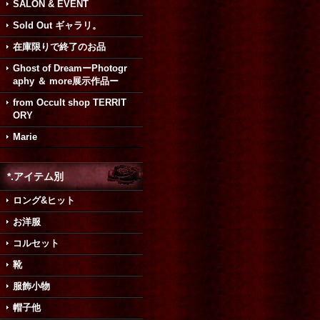
SALON & EVENT
Sold Out ギャラリ。
在庫限りで終了のお品
Ghost of DreamーPhotogr
aphy ＆ more展示作品ー
from Occult shop TERRIT
ORY
Marie
*.アイテム別
ロング&ヒット
お洋服
コルセット
靴
服飾小物
帽子他