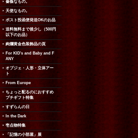
薔薇なもの。
天使なもの。
ポスト投函便発送OKのお品
送料無料まで後少し（500円
以下のお品）
絢爛黄金色装飾品の頁
For KID's and Baby and F
ANY
オブジェ・人形・立体アー
ト
From Europe
ちょっと配るのにおすすめ
プチギフト特集
すずらんの日
In the Dark
壱点物特集
「記憶の小部屋」展