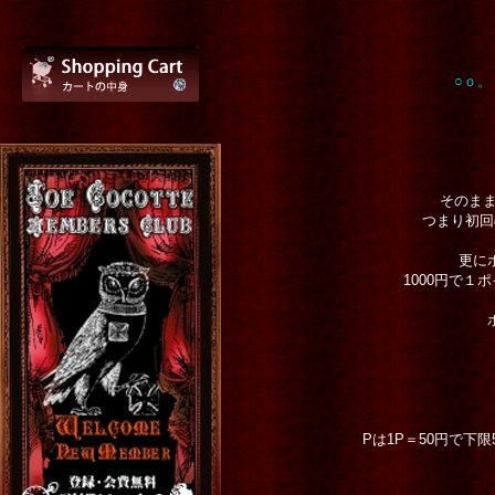
○ｏ。
そのま
つまり初回
更に
1000円で
Pは1P＝50円で下