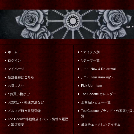
ホーム
*.アイテム別
ログイン
*.テーマ一覧
マイページ
。*・. New & Re-arrival
新規登録はこちら
。*・. Item Ranking*・.
お気に入り
Pick Up Item
*.お買い物かご
Toe Cocotte カレンダー
お支払い・発送方法など
全商品レビュー一覧
メルマガ時々書簡登録
Toe Cocotte ブランド・作家取り
覧
Toe Cocotte移動出店イベント情報＆履歴
と出店概要
最近チェックしたアイテム