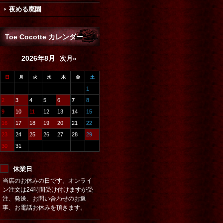
夜める廃園
Toe Cocotte カレンダー
2026年8月
次月»
日
月
火
水
木
金
土
1
2
3
4
5
6
7
8
9
10
11
12
13
14
15
16
17
18
19
20
21
22
23
24
25
26
27
28
29
30
31
休業日
当店のお休みの日です。オンライ
ン注文は24時間受け付けますが受
注、発送、お問い合わせのお返
事、お電話お休みを頂きます。