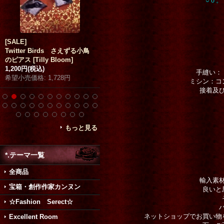
○ｏ。
[SALE]
here she comes all undone
「妖
Twitter Birds さえずる小鳥
マルチクロス
[
Blood B.
]
田錦
]
のピアス
[
Tilly Bloom
]
1,200円
(税込)
1,200円
(税込)
11,00
手縫い：
希望小売価格
:
1,728円
ミシン：コ
接着及
もっと見る
*.テーマ一覧
全商品
輸入素
宝箱・創作作家カンヌン
良いと
☆Fashion Serect☆
ネットショップでお買い物
Excellent Room