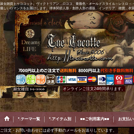
淑女雑貨トゥココット。ヴィクトリアン、ロココ、薔薇色・オールドスタイル・レトロ・・
優しいロマンスをお届けします。球体関節人形・創作人形の通販、インテリア、雑貨、衣装な
オンラインご注文24時間承ります。
*.テーマ一覧
*.アイテム別
■■ご利用案内■■
お支払い
ご注文・お問い合わせには必ず手動のメールをお送りしています。