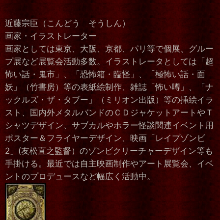
近藤宗臣（こんどう そうしん）
画家・イラストレーター
画家としては東京、大阪、京都、パリ等で個展、グルー
プ展など展覧会活動多数。イラストレータとしては「超
怖い話・鬼市」、「恐怖箱・臨怪」、「極怖い話・面
妖」（竹書房）等の表紙絵制作、雑誌「怖い噂」、「ナ
ックルズ・ザ・タブー」（ミリオン出版）等の挿絵イラ
スト、国内外メタルバンドのＣＤジャケットアートやＴ
シャツデザイン、サブカルやホラー怪談関連イベント用
ポスター＆フライヤーデザイン、映画「レイプゾンビ
2」(友松直之監督）のゾンビクリーチャーデザイン等も
手掛ける。最近では自主映画制作やアート展覧会、イベ
ントのプロデュースなど幅広く活動中。