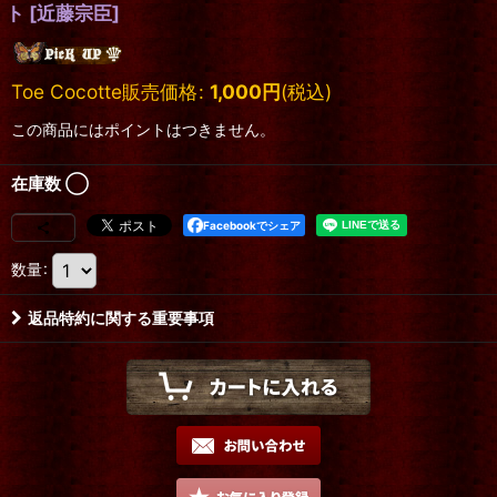
ト
[
近藤宗臣
]
Toe Cocotte販売価格
:
1,000
円
(税込)
この商品にはポイントはつきません。
在庫数 ◯
Facebookでシェア
数量
:
返品特約に関する重要事項