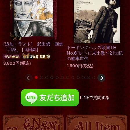
[追加・ラスト] 武田錦 画集
トーキングヘッズ叢書TH
「明滅」
[
武田錦
]
No.61レトロ未来派〜21世紀
の歯車世代
3,800
円
(税込)
1,500
円
(税込)
LINEで質問する