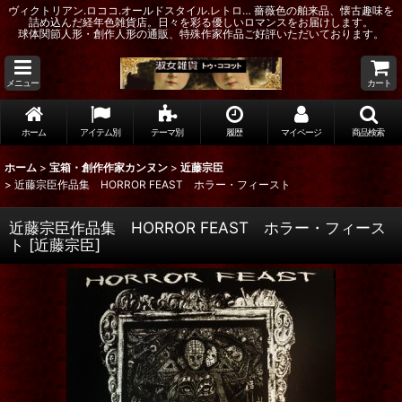
ヴィクトリアン.ロココ.オールドスタイル.レトロ… 薔薇色の舶来品、懐古趣味を
詰め込んだ経年色雑貨店。日々を彩る優しいロマンスをお届けします。
球体関節人形・創作人形の通販、特殊作家作品ご好評いただいております。
メニュー
カート
ホーム
アイテム別
テーマ別
履歴
マイページ
商品検索
ホーム
>
宝箱・創作作家カンヌン
>
近藤宗臣
>
近藤宗臣作品集 HORROR FEAST ホラー・フィースト
近藤宗臣作品集 HORROR FEAST ホラー・フィース
ト
[
近藤宗臣
]