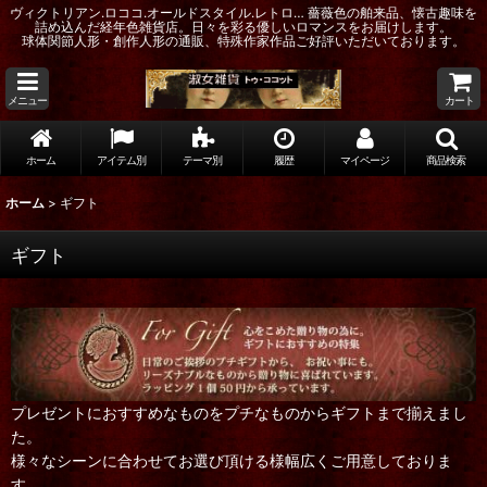
ヴィクトリアン.ロココ.オールドスタイル.レトロ… 薔薇色の舶来品、懐古趣味を
詰め込んだ経年色雑貨店。日々を彩る優しいロマンスをお届けします。
球体関節人形・創作人形の通販、特殊作家作品ご好評いただいております。
メニュー
カート
ホーム
アイテム別
テーマ別
履歴
マイページ
商品検索
ホーム
>
ギフト
ギフト
プレゼントにおすすめなものをプチなものからギフトまで揃えまし
た。
様々なシーンに合わせてお選び頂ける様幅広くご用意しておりま
す。