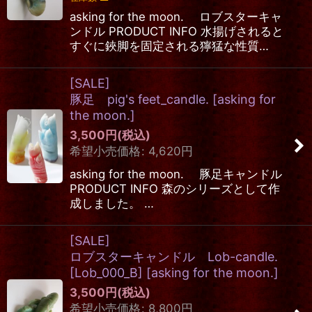
asking for the moon. ロブスターキャ
ンドル PRODUCT INFO 水揚げされると
すぐに鋏脚を固定される獰猛な性質…
[SALE]
豚足 pig's feet_candle.
[
asking for
the moon.
]
3,500
円
(税込)
希望小売価格
:
4,620
円
asking for the moon. 豚足キャンドル
PRODUCT INFO 森のシリーズとして作
成しました。 …
[SALE]
ロブスターキャンドル Lob-candle.
[Lob_000_B]
[
asking for the moon.
]
3,500
円
(税込)
希望小売価格
:
8,800
円