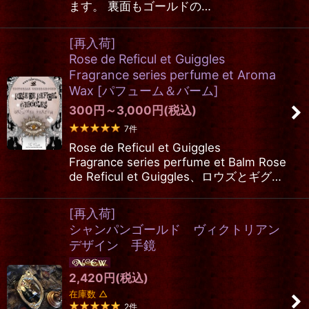
ます。 裏面もゴールドの…
[再入荷]
Rose de Reficul et Guiggles
Fragrance series perfume et Aroma
Wax
[
パフューム＆バーム
]
300
円
～3,000
円
(税込)
7
件
Rose de Reficul et Guiggles
Fragrance series perfume et Balm Rose
de Reficul et Guiggles、ロウズとギグ…
[再入荷]
シャンパンゴールド ヴィクトリアン
デザイン 手鏡
2,420
円
(税込)
在庫数 △
2
件