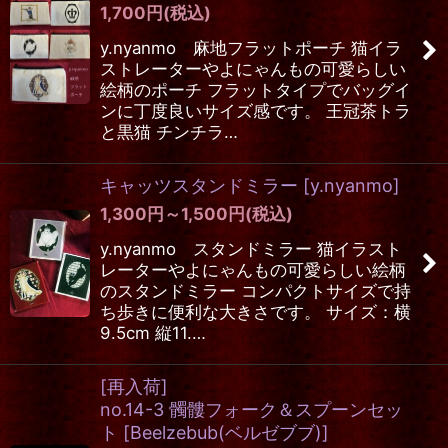
1,700
円
(税込)
y.nyanmo 麻地フラットポーチ 猫イラ
ストレーターやよにゃんもの可愛らしい
絵柄のポーチ フラットタイプでバッグイ
ンに丁度良いサイズ感です。 王冠茶トラ
と黒猫 チンチラ…
キャッツスタンドミラー
[
y.nyanmo
]
1,300
円
～1,500
円
(税込)
y.nyanmo スタンドミラー 猫イラスト
レーターやよにゃんもの可愛らしい絵柄
のスタンドミラー コンパクトサイズで持
ち歩きに便利な大きさです。 サイズ：横
9.5cm 縦11.…
[再入荷]
no.14-3 髑髏フォーク＆スプーンセッ
ト
[
Beelzebub(ベルゼブブ)
]