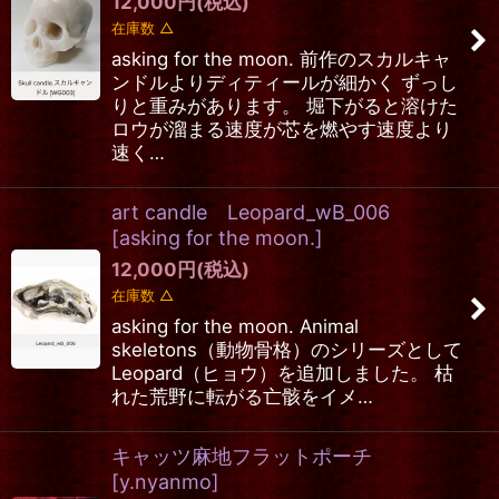
12,000
円
(税込)
在庫数 △
asking for the moon. 前作のスカルキャ
ンドルよりディティールが細かく ずっし
りと重みがあります。 堀下がると溶けた
ロウが溜まる速度が芯を燃やす速度より
速く…
art candle Leopard_wB_006
[
asking for the moon.
]
12,000
円
(税込)
在庫数 △
asking for the moon. Animal
skeletons（動物骨格）のシリーズとして
Leopard（ヒョウ）を追加しました。 枯
れた荒野に転がる亡骸をイメ…
キャッツ麻地フラットポーチ
[
y.nyanmo
]