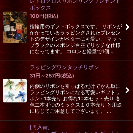
レトロクロスリボンリングプレゼント
ボックス
100
円
(税込)
指輪用のギフトボックスです。 リボンが
かかっているラッピングされたプレゼン
トのデザインがベターに可愛い。 マット
ブラックのスポンジ台座でリッチな仕様
になってます。 コロンと軽量で1個…
ラッピングワンタッチリボン
31
円
～257
円
(税込)
内側のリボンを引っぱるだけでかん単に
ラッピングリボンになる可愛いギフトリ
ボン♪ 1本売り お得な10本セット売り 各
色二本ずつのミックス１０本売り と用途
に応じてご用意してございます。 …
[再入荷]