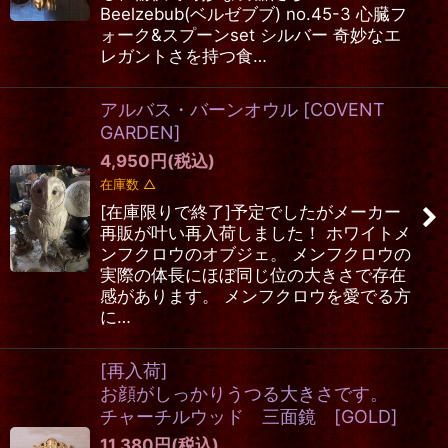
Beelzebub(ベルゼブブ) no.45-3 心臓フ
ォーク&スプーンset シルバー 奇妙なエ
レガントさを持つ食…
アルバス・バーンオウル
[
COVENT
GARDEN
]
4,950
円
(税込)
在庫数 △
[在庫限りで終了]予定でしたがメーカー
再販が叶い再入荷しました！ ホワイトメ
ンフクロウのオブジェ。 メンフクロウの
実際の体長にほぼ同じ位の大きさで存在
感があります。 メンフクロウを愛でる方
に…
[再入荷]
お顔がしっかりうつる大きさです。
チャーチルウッド 三面鏡 [GOLD]
11,380
円
(税込)