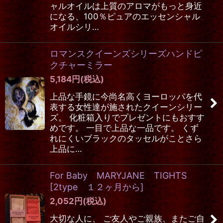
ャルオイルは上質のアロマがもっと身近
になる、100％ピュアのエッセンシャル
オイルシリ…
ロマンスクイーンズシリーズハンドピ
クチャーミラー
5,184
円
(税込)
上品な手鏡に今尚名高くヨーロッパを代
表する女性達が施されたクイーンシリー
ズ。 化粧箱入りでプレゼントにもおすす
めです。 一目で上品な一品です。 くず
れにくいブラックのタッセルがことさら
上品に…
For Baby MARYJANE TIGHTS
[
2type １２ヶ月から
]
2,052
円
(税込)
大切な人に、 ご友人やご親族、またご自