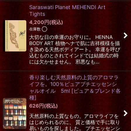
Saraswati Planet MEHENDI Art
Tights
4,200
円
(税込)
在庫数 ◯
大切な日の幸運のお守りに。 HENNA
BODY ART 植物ヘナで肌に吉祥模様を描
き染める天然ボディアート。 幸運を呼び
込むものとされてインドでは結婚式の時
には欠かせません。 邪悪なも…
香り楽しむ天然原料の上質のアロマラ
イフを。100％ピュアプチエッセンシ
ャルオイル 5ml
[
ピュア＆ブレンド各
種
]
626
円
(税込)
天然原料の上質なもの、アロマライフを
はじめられるのに、 質と価格で手に取り
易いものを探しました。 プチエッセンシ