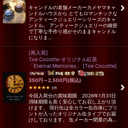
キャンドルの老舗メーカーカメヤマキャ
ンドルハウスから とてもロマンチックな
アンティークジュエリーシリーズのキャ
ンドル。 アンティークジュエリーの緻密
で丁寧な手作り感がそのままキャンドル
になりま…
[再入荷]
Toe Cocotte-オリジナル紅茶
「Eternal Memories」
[
Toe Cocotte
]
350
円
～2,500
円
(税込)
3
件
今回入荷分の賞味期限 2028年1月31日
消味期限も長く安心してお召し上がり頂
けます。 現行缶は全カラー缶自体にプリ
ントが入ったオリジナル缶タイプでお届
けしております。 缶メーカー閉業の為…