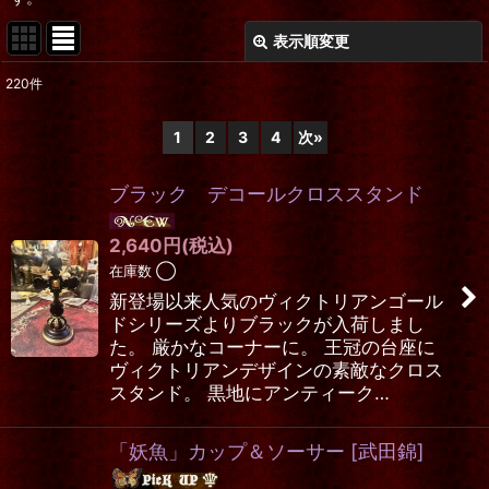
表示順変更
閉じる
220
件
表示数
:
1
2
3
4
次
»
在庫あり
ブラック デコールクロススタンド
並び順
:
2,640
円
(税込)
絞り込む
在庫数 ◯
新登場以来人気のヴィクトリアンゴール
ドシリーズよりブラックが入荷しまし
た。 厳かなコーナーに。 王冠の台座に
ヴィクトリアンデザインの素敵なクロス
スタンド。 黒地にアンティーク…
「妖魚」カップ＆ソーサー
[
武田錦
]