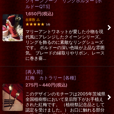
クイーンブーツ リングホルダー
[
ボ
ルドーQTS
]
1,650
円
(税込)
在庫数 △
1
件
マリーアントワネットが愛した小物を現
代風にアレンジしたクイーンシリーズ。
リングを飾るのに素敵なリングシューズ
です。 ボルドーの深い色味が上品な雰囲
気。 ブレードの縁取りやリボン、レース
に巻き薔…
[再入荷]
紅梅 カトラリー
[
各種
]
275
円
～440
円
(税込)
このデザインのモチーフは2005年茨城県
全国植樹祭において皇后陛下がお手植え
された紅梅です。 （植樹祭記念品として
認定を受けました。） お口に触れる部分