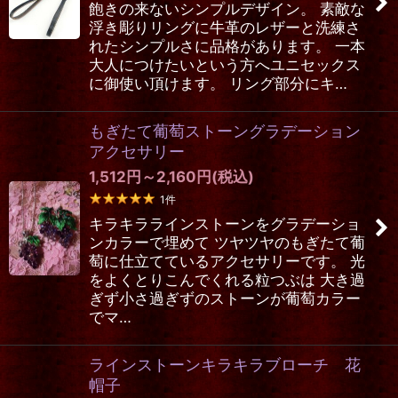
飽きの来ないシンプルデザイン。 素敵な
浮き彫りリングに牛革のレザーと洗練さ
れたシンプルさに品格があります。 一本
大人につけたいという方へユニセックス
に御使い頂けます。 リング部分にキ…
もぎたて葡萄ストーングラデーション
アクセサリー
1,512
円
～2,160
円
(税込)
1
件
キラキララインストーンをグラデーショ
ンカラーで埋めて ツヤツヤのもぎたて葡
萄に仕立てているアクセサリーです。 光
をよくとりこんでくれる粒つぶは 大き過
ぎず小さ過ぎずのストーンが葡萄カラー
でマ…
ラインストーンキラキラブローチ 花
帽子