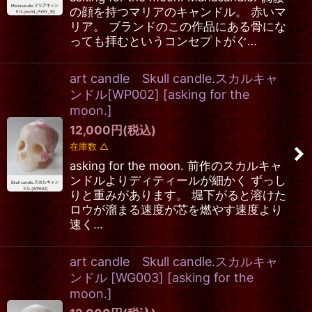
の顔を持つマリアのキャンドル。 赤いマ
リア。 ブランドのこの作品にある骨にな
っても拝むというコンセプトがぐ…
art candle Skull candle.スカルキャ
ンドル[WP002]
[
asking for the
moon.
]
12,000
円
(税込)
在庫数 △
asking for the moon. 前作のスカルキャ
ンドルよりディティールが細かく ずっし
りと重みがあります。 堀下がると溶けた
ロウが溜まる速度が芯を燃やす速度より
速く…
art candle Skull candle.スカルキャ
ンドル [WG003]
[
asking for the
moon.
]