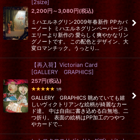
[
2size
]
2,200
円
～3,080
円
(税込)
ミハエルネグリン2009年春新作 PPカバ
ーノート ミハエルネグリンペーパージュ
エリーより新作の 愛らしく爽やかなリン
グノートです。 この配色とデザイン、大
変ロマンチック。うっとり…
【再入荷】Victorian Card
[
GALLERY GRAPHICS
]
257
円
(税込)
1
件
GALLERY GRAPHICS 眺めていても嬉
しいヴィクトリアンな絵柄が綺麗なカー
ド達。 中は自由に書き込める白無地、二
つ折り。 表面の絵柄はPP加工のつやつ
やカードで…