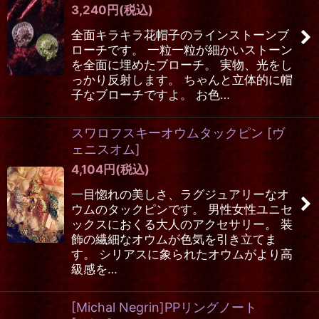
3,240
円
(税込)
全面キラキラ花帽子のラインストーンブ
ローチです。 一粒一粒が細かいストーン
を全面に埋めたブローチ。 実物、光をし
っかり反射します。 ちゃんと立体的に帽
子なブローチですよ。 お色…
スワロフスキーオウムタックピン
[
ヴ
ェニスオム
]
4,104
円
(税込)
一目惚れの美しさ、ラグジュアリーなオ
ウムのタックピンです。 男性女性ユニセ
ックスにおくる大人のアクセサリー。 装
飾の繊細なオウムが色気を引き立てま
す。 シリアスに象られたオウムがより高
級感を…
[Michal Negrin]PPリングノート