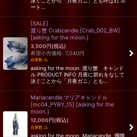
泳ぐことから「月夜ガニ」とも呼ばれ ボ
ート…
[SALE]
渡り蟹 Crabcandle.[Crab_002_BW]
[
asking for the moon.
]
3,500
円
(税込)
希望小売価格
:
7,040
円
在庫数 △
asking for the moon. 渡り蟹 キャンド
ル PRODUCT INFO 月夜に群れをなして
泳ぐことから「月夜ガニ」とも…
Mariacandle.マリアキャンドル
[mc04_PYBY_15]
[
asking for the
moon.
]
12,000
円
(税込)
在庫数 △
asking for the moon. Mariacandle. 髑髏