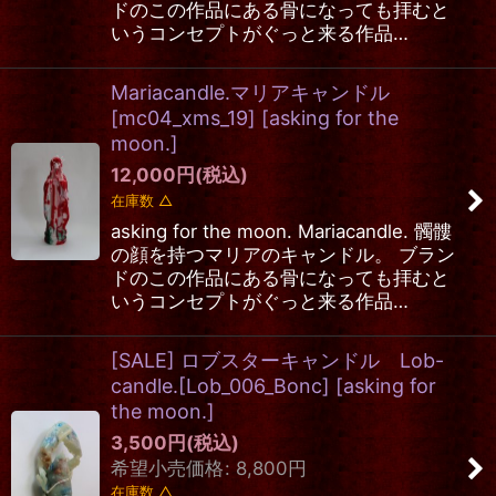
ドのこの作品にある骨になっても拝むと
いうコンセプトがぐっと来る作品…
Mariacandle.マリアキャンドル
[mc04_xms_19]
[
asking for the
moon.
]
12,000
円
(税込)
在庫数 △
asking for the moon. Mariacandle. 髑髏
の顔を持つマリアのキャンドル。 ブラン
ドのこの作品にある骨になっても拝むと
いうコンセプトがぐっと来る作品…
[SALE] ロブスターキャンドル Lob-
candle.[Lob_006_Bonc]
[
asking for
the moon.
]
3,500
円
(税込)
希望小売価格
:
8,800
円
在庫数 △