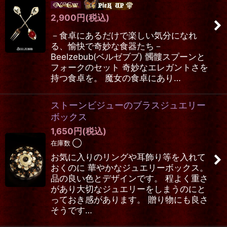
2,900
円
(税込)
－食卓にあるだけで楽しい気分になれ
る、愉快で奇妙な食器たち－
Beelzebub(ベルゼブブ) 髑髏スプーンと
フォークのセット 奇妙なエレガントさを
持つ食卓を。 魔女の食卓にあり…
ストーンビジューのブラスジュエリー
ボックス
1,650
円
(税込)
在庫数 ◯
お気に入りのリングや耳飾り等を入れて
おくのに 華やかなジュエリーボックス。
品の良い色とデザインです。 程よく重さ
があり大切なジュエリーをしまうのにと
っておき感があります。 贈り物にも良さ
そうです…