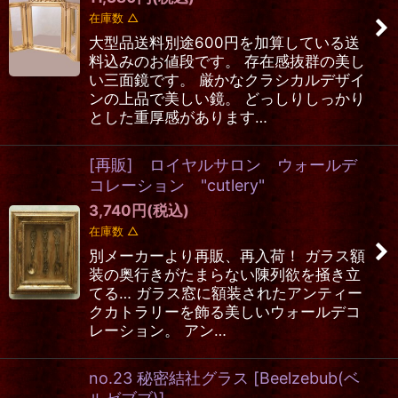
在庫数 △
大型品送料別途600円を加算している送
料込みのお値段です。 存在感抜群の美し
い三面鏡です。 厳かなクラシカルデザイ
ンの上品で美しい鏡。 どっしりしっかり
とした重厚感があります…
[再販] ロイヤルサロン ウォールデ
コレーション "cutlery"
3,740
円
(税込)
在庫数 △
別メーカーより再販、再入荷！ ガラス額
装の奥行きがたまらない陳列欲を掻き立
てる… ガラス窓に額装されたアンティー
クカトラリーを飾る美しいウォールデコ
レーション。 アン…
no.23 秘密結社グラス
[
Beelzebub(ベ