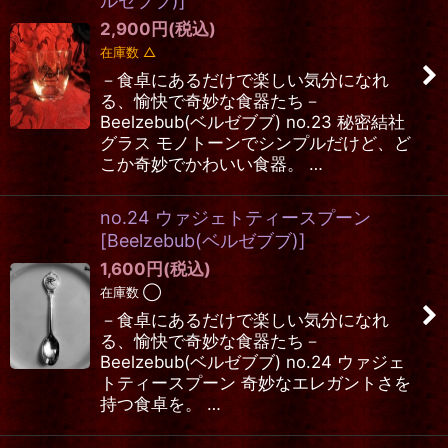
ルゼブブ)
]
2,900
円
(税込)
在庫数 △
－食卓にあるだけで楽しい気分になれ
る、愉快で奇妙な食器たち－
Beelzebub(ベルゼブブ) no.23 秘密結社
グラス モノトーンでシンプルだけど、ど
こか奇妙でかわいい食器。 …
no.24 ウァジェトティースプーン
[
Beelzebub(ベルゼブブ)
]
1,600
円
(税込)
在庫数 ◯
－食卓にあるだけで楽しい気分になれ
る、愉快で奇妙な食器たち－
Beelzebub(ベルゼブブ) no.24 ウァジェ
トティースプーン 奇妙なエレガントさを
持つ食卓を。 …