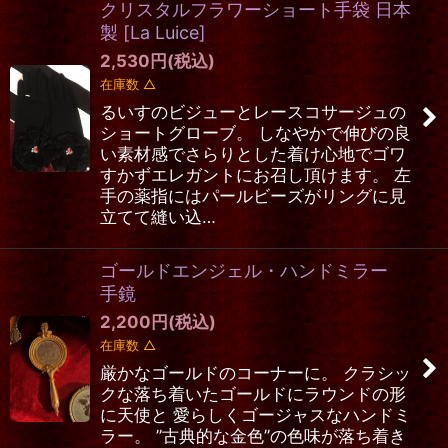
クリスタルフラワーショート手袋 日本
製
[
La Luice
]
2,530
円
(税込)
在庫数 △
るいすのビジューとレースコサージュの
ショートグローブ。 しなやかで伸びの良
い素材感でさらりとした着け心地でゴワ
すかずエレガントにお召し頂けます。 左
手の薬指にはパールビーズがリングに見
立てて縫い込…
ゴールドエンジェル・ハンドミラー
手鏡
2,200
円
(税込)
在庫数 △
厳かなゴールドのコーナーに。 クラシッ
クな落ち着いたゴールドにラウンドの形
に天使と 愛らしくゴージャスなハンドミ
ラー。 ”古典的な金色”の色味が落ち着き