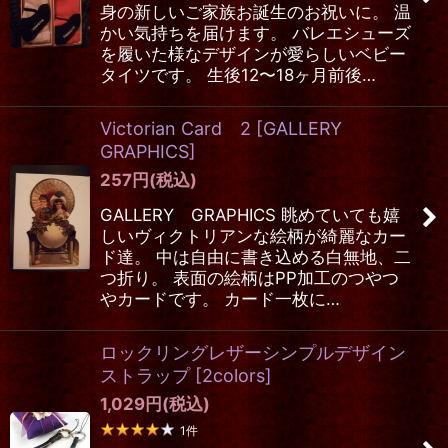
身の新しいご家族お誕生のお祝いに。 温
かい気持ちを届けます。 バレエシューズ
を履いた様なデザインが愛らしいベビー
タイツです。 生後12〜18ヶ月前後…
Victorian Card 2
[
GALLERY
GRAPHICS
]
257
円
(税込)
GALLERY GRAPHICS 眺めていても嬉
しいヴィクトリアンな絵柄が綺麗なカー
ド達。 中は自由に書き込める白無地、二
つ折り。 表面の絵柄はPP加工のつやつ
やカードです。 カード一枚に…
ロックリングレザーシンプルデザイン
ストラップ
[
2colors
]
1,029
円
(税込)
1
件