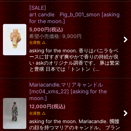
[SALE]
art candle Pig_b_001_smon
[
asking
for the moon.
]
5,000
円
(税込)
希望小売価格
:
9,900
円
在庫数 △
asking for the moon. 香りはバニラをベ
ースに甘すぎず爽やかで香りの持続が良
い askのオリジナル調香です。 豚は繁栄
と豊穣 日本では「トントン（…
Mariacandle.マリアキャンドル
[mc04_xms_22]
[
asking for the
moon.
]
12,000
円
(税込)
在庫数 △
asking for the moon. Mariacandle. 髑髏
の顔を持つマリアのキャンドル。 ブラン