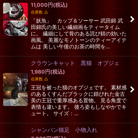
11,000
円
(税込)
在庫数 △
「妖魚」 カップ＆ソーサー 武田錦 武
田錦氏の美しい繊細画をティータイム
に。 繊細にして骨のある詫び錆の効いた
画風。 美麗なモノトーンのティーアイテ
ムは 美しい午後のお茶の時間を…
クラウンキャット 黒猫 オブジェ
1,980
円
(税込)
在庫数 △
王冠を被った猫のオブジェです。 素材感
のあるくすんだブラックに錆びれた金古
美の王冠で重厚感ある置物。 見る角度で
表情も違います。 後ろ姿もしなやかでキ
ュート。 サイズ：…
シャンパン猫足 小物入れ