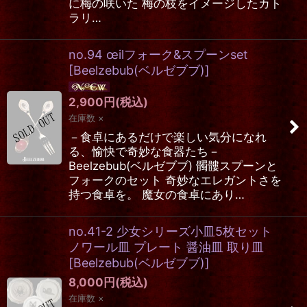
に梅の咲いた 梅の枝をイメージしたカト
ラリ…
no.94 œilフォーク&スプーンset
[
Beelzebub(ベルゼブブ)
]
2,900
円
(税込)
在庫数 ×
－食卓にあるだけで楽しい気分になれ
る、愉快で奇妙な食器たち－
Beelzebub(ベルゼブブ) 髑髏スプーンと
フォークのセット 奇妙なエレガントさを
持つ食卓を。 魔女の食卓にあり…
no.41-2 少女シリーズ小皿5枚セット
ノワール皿 プレート 醤油皿 取り皿
[
Beelzebub(ベルゼブブ)
]
8,000
円
(税込)
在庫数 ×