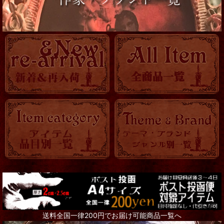
服飾小物
帽子他
ロマ傘
OTHER
KITCHEN
時計
バッグ・ポーチ
トランク・BOX
アクセサリー全て
Steampunk Goggles
送料全国一律200円でお届け可能商品一覧へ
リング