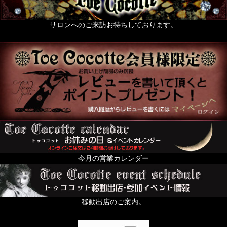
薔薇なもの。
天使なもの。
サロンへのご来訪お待ちしております。
ポスト投函便発送OKのお品
送料無料まで後少し（500円以下のお品）
絢爛黄金色装飾品の頁
For KID's and Baby and FANY
オブジェ・人形・立体アート
From Europe
今月の営業カレンダー
ちょっと配るのにおすすめプチギフト特集
すずらんの日
移動出店のご案内。
In the Dark