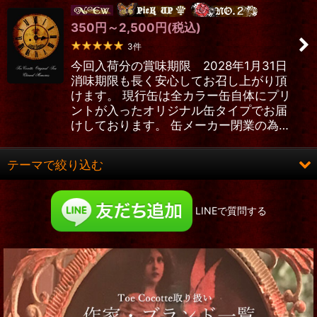
並び順
:
350
円
～2,500
円
(税込)
絞り込む
3
件
今回入荷分の賞味期限 2028年1月31日
消味期限も長く安心してお召し上がり頂
けます。 現行缶は全カラー缶自体にプリ
ントが入ったオリジナル缶タイプでお届
けしております。 缶メーカー閉業の為…
テーマで絞り込む
ロング&ヒット
LINEで質問する
お洋服
コルセット
靴