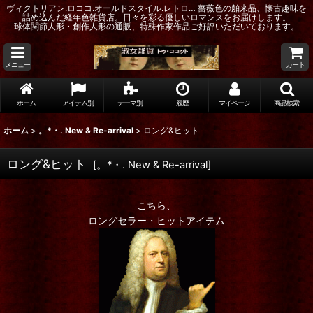
ヴィクトリアン.ロココ.オールドスタイル.レトロ… 薔薇色の舶来品、懐古趣味を
詰め込んだ経年色雑貨店。日々を彩る優しいロマンスをお届けします。
球体関節人形・創作人形の通販、特殊作家作品ご好評いただいております。
メニュー
カート
ホーム
アイテム別
テーマ別
履歴
マイページ
商品検索
ホーム
>
。*・. New & Re-arrival
>
ロング&ヒット
ロング&ヒット
[
。*・. New & Re-arrival
]
こちら、
ロングセラー・ヒットアイテム