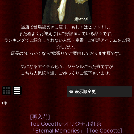
当店で登場後長きに渡り、もしくはヒット！し、
また程よくお迎えされご好評頂いている品々です。
ランキングでご紹介しきれない人気・定番・ご好評アイテムをご紹
介したい。
店長の"せっかくなら"欲張りでご案内しております頁です。
気になるアイテム色々、ジャンルごった煮ですが
こちら人気続き達、ごゆっくりご覧下さいませ。
表示順変更
閉じる
1
件
表示数
:
[再入荷]
在庫あり
Toe Cocotte-オリジナル紅茶
「Eternal Memories」
[
Toe Cocotte
]