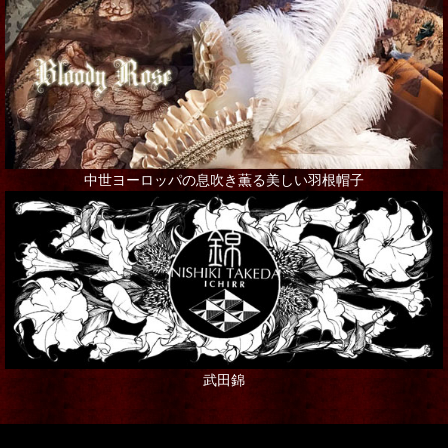
ネックレス
ピアス
ブローチ
その他アクセサリー
中世ヨーロッパの息吹き薫る美しい羽根帽子
インテリア
シャンデリア・ランプ
写真・アート・ポスター
本・書籍
武田錦
ポストカード
ステーショナリー