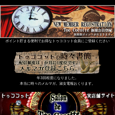
ギフト
グリーティングカード
Rose de Reficul et Guiggles
サシェ・芳香剤・入浴剤他
ポイント貯まる便利でお得なトゥココット会員にご登録ください
ネイルアート
タッセル
猫なもの
年3回程度になりました。
うさぎなもの
本当に時々のメルマガ。淑女電報おくります。
梟ーふくろうー
zoo 色々動物なもの