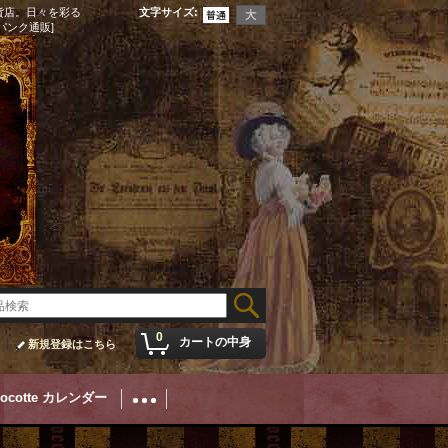
貨店。日々を彩る
文字サイズ
:
パンク通販]
0
カートの中身
新規登録はこちら
Cocotte カレンダー