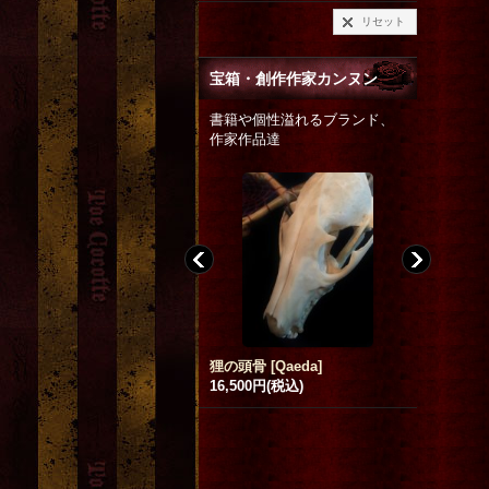
リセット
宝箱・創作作家カンヌン
書籍や個性溢れるブランド、
作家作品達
狸の頭骨
[
Qaeda
]
ornament
[
Blood B.
]
「廃屋の
6,500円
(税込)
ード
[
市原
Ayahiko
]
4,200円
(税込)
200円
(税