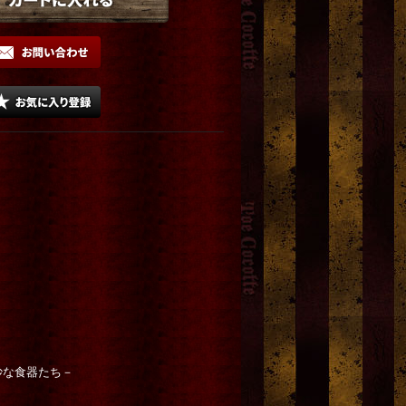
妙な食器たち－