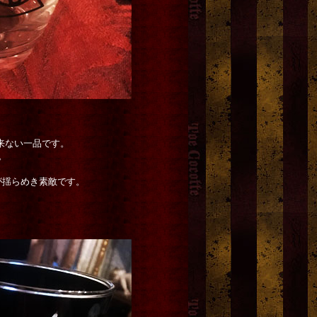
来ない一品です。
。
が揺らめき素敵です。
u 人形写真ポス
銀製 小鳥リング「大」
[
烏
ラスト再入荷
3) 6枚組
有-UYU-
]
「胡蝶の夢」レターセッ
3,240円
(税込)
田錦
]
希望小売価格
:
3,255円
750円
(税込)