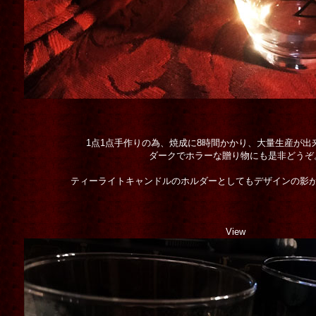
1点1点手作りの為、焼成に8時間かかり、大量生産が出
ダークでホラーな贈り物にも是非どうぞ
ティーライトキャンドルのホルダーとしてもデザインの影
View
猫達」 A5アートカ
Liddell the charmer
[
Blood
Mari Shimiz
綾彦 Ichihara
B.
]
トカードセット (
[
清水真理
]
込)
19,000円
(税込)
1,000円
(税込)