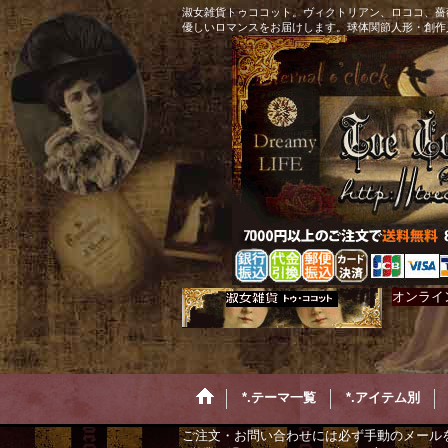
淑女雑貨トゥココット。ヴィクトリアン、ロココ、薔
優しいロマンスをお届けします。球体関節人形・創作
オンライ
*.テーマ一覧
*.アイテム別
ご注文・お問い合わせには必ず手動のメール