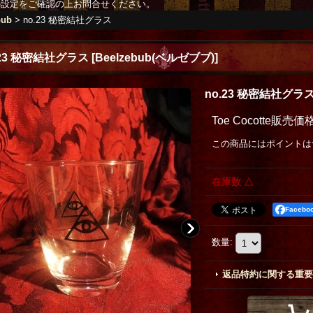
の設定をご確認の上お問合せください。
bub
>
no.23 秘密結社グラス
.23 秘密結社グラス
[
Beelzebub(ベルゼブブ)
]
no.23 秘密結社グラ
Toe Cocotte販売価
この商品にはポイントは
在庫数 △
Faceb
数量
:
返品特約に関する重要