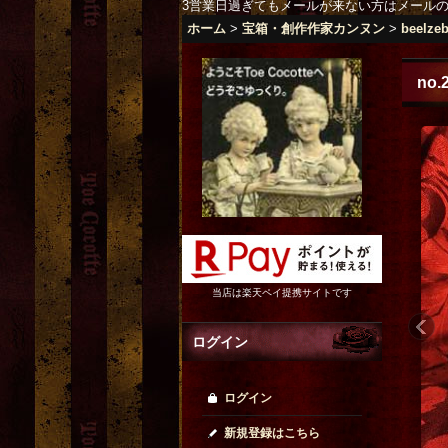
3営業日過ぎてもメールが来ない方はメール
ホーム
>
宝箱・創作作家カンヌン
>
beelze
no
当店は楽天ペイ提携サイトです
ログイン
ログイン
新規登録はこちら