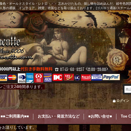
薇色・オールドスタイル・レトロ・・・ 忘れかけたもの、探し物を詰め込んだ、経年色雑
人形の通販、インテリア、雑貨、衣装などを取り揃えております。[ゴスロリ通販/スチーム
ンご注文24時間承ります。
ログイン
■■ご利用案内■■
お支払い・発送方法など
■お問い合せ■
Toe 
をお送りしています。