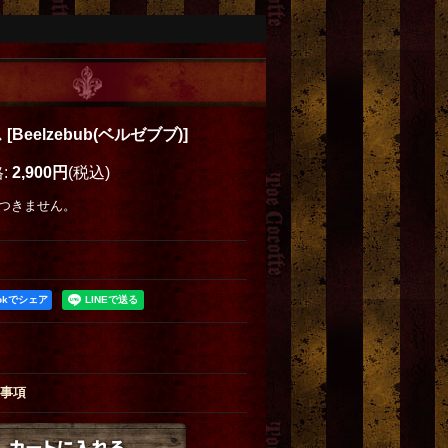
ス
[
Beelzebub(ベルゼブブ)
]
格
:
2,900円
(税込)
つきません。
ookでシェア
事項