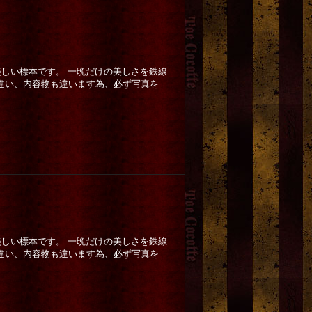
た美しい標本です。 一晩だけの美しさを鉄線
違い、内容物も違います為、必ず写真を
た美しい標本です。 一晩だけの美しさを鉄線
違い、内容物も違います為、必ず写真を