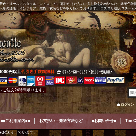
薇色・オールドスタイル・レトロ・・・ 忘れかけたもの、探し物を詰め込んだ、経年色雑
人形の通販、インテリア、雑貨、衣装などを取り揃えております。[ゴスロリ通販/スチーム
ンご注文24時間承ります。
ログイン
■■ご利用案内■■
お支払い・発送方法など
■お問い合せ■
Toe 
をお送りしています。