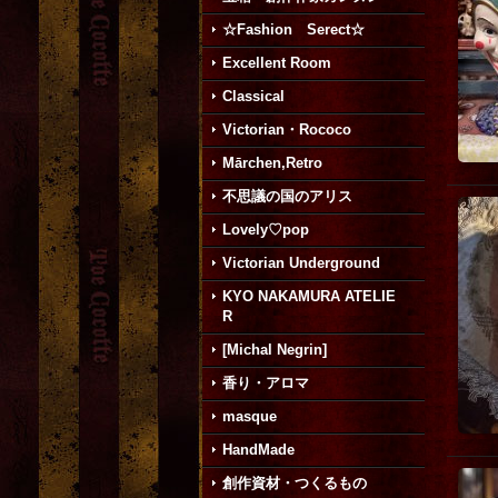
☆Fashion Serect☆
Excellent Room
Classical
Victorian・Rococo
Mārchen,Retro
不思議の国のアリス
Lovely♡pop
Victorian Underground
KYO NAKAMURA ATELIE
R
[Michal Negrin]
香り・アロマ
masque
HandMade
創作資材・つくるもの