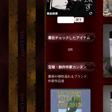
最近チェックしたアイテム
0件
宝箱・創作作家カンヌン
書籍や個性溢れるブランド、
作家作品達