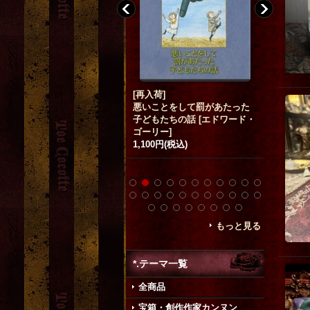
近藤
[再入荷]
楽器を弾く猫 メンズTシャ
悪いことをして罰があたった
ツ M.Lサイズ
[
y.nyanmo
]
子どもたちの話
[
エドワード・
4,800円
(税込)
ゴーリー
]
1,100円
(税込)
もっと見る
*.テーマ一覧
全商品
宝箱・創作作家カンヌン