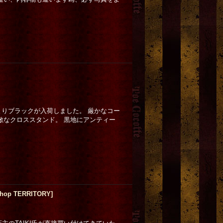
 pistachio splashe
[再入荷]
No.33：月下美
od B.
]
no.55 高台ゴブレット フリー
人屋さん
]
円
(税込)
カップ タンブラー グラス
[
Beelzebub(ベルゼブブ)
]
17,000円
(税込)
りブラックが入荷しました。 厳かなコー
3,000円
(税込)
敵なクロススタンド。 黒地にアンティー
 shop TERRITORY
]