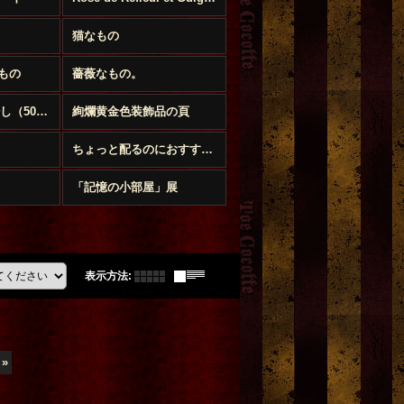
猫なもの
もの
薔薇なもの。
送料無料まで後少し（500円以下のお品）
絢爛黄金色装飾品の頁
ちょっと配るのにおすすめプチギフト特集
「記憶の小部屋」展
表示方法
:
»