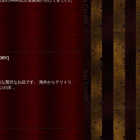
リトリー店主のTAIKI氏が直接買い付けてきていた
TORY
]
リーフが優美な贅沢なお品です。 海外からテリトリ
ージの洋…