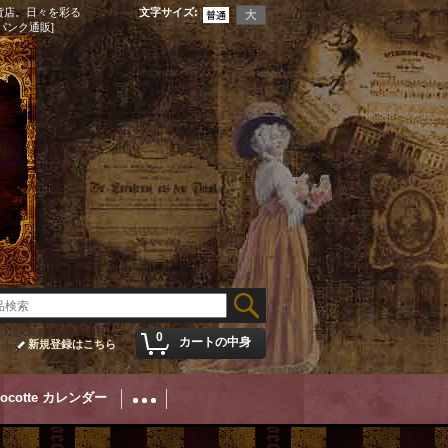
貨店。日々を彩る
文字サイズ
:
パンク通販]
0
カートの中身
新規登録はこちら
Cocotte カレンダー