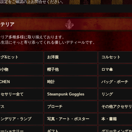
の設定をご確認の上お問合せください。
ンテリア
テリア多種多様に取り揃えております。
も生活にそっと寄り添ってくれる優しいデティールです。
ング&ヒット
お洋服
コルセット
飾小物
帽子他
ロマ傘
TCHEN
時計
バッグ・ポーチ
クセサリー全て
Steampunk Goggles
リング
アス
ブローチ
その他アクセサリ
ャンデリア・ランプ
写真・アート・ポスター
本・書籍
テーショナリー
ギフト
グリーティングカ