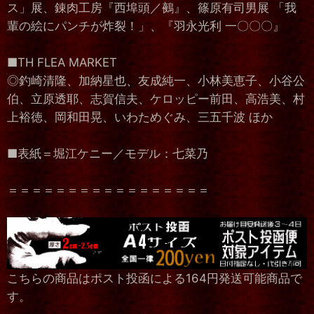
ス」展、錬肉工房『西埠頭／鵺』、篠原有司男展 「我
輩の絵にパンチが炸裂！」、『羽永光利 一〇〇〇』
■TH FLEA MARKET
◎釣崎清隆、加納星也、友成純一、小林美恵子、小谷公
伯、立原透耶、志賀信夫、ケロッピー前田、高浩美、村
上裕徳、岡和田晃、いわためぐみ、三五千波 ほか
■表紙＝堀江ケニー／モデル：七菜乃
＝＝＝＝＝＝＝＝＝＝＝＝＝＝＝＝＝
こちらの商品はポスト投函による164円発送可能商品で
す。