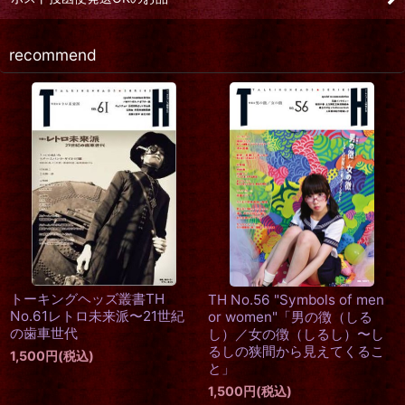
recommend
トーキングヘッズ叢書TH
トーキングヘッズ叢書TH
No.75「秘めごとから覗く世
No.74「罪深きイノセンス」
界」
1,500
円
(税込)
1,500
円
(税込)