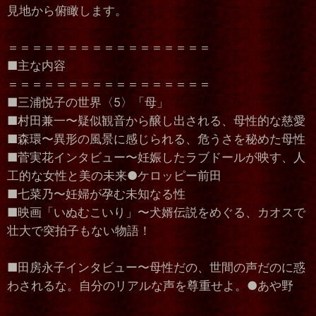
見地から俯瞰します。
＝＝＝＝＝＝＝＝＝＝＝＝＝＝＝＝＝
■主な内容
＝＝＝＝＝＝＝＝＝＝＝＝＝＝＝＝＝
■三浦悦子の世界〈5〉「母」
■村田兼一〜疑似観音から醸し出される、母性的な慈愛
■森環〜異形の風景に感じられる、危うさを秘めた母性
■菅実花インタビュー〜妊娠したラブドールが映す、人
工的な女性と美の未来●ケロッピー前田
■七菜乃〜妊婦が孕む未知なる性
■映画「いぬむこいり」〜犬婿伝説をめぐる、カオスで
壮大で突拍子もない物語！
■田房永子インタビュー〜母性だの、世間の声だのに惑
わされるな。自分のリアルな声を尊重せよ。●あや野