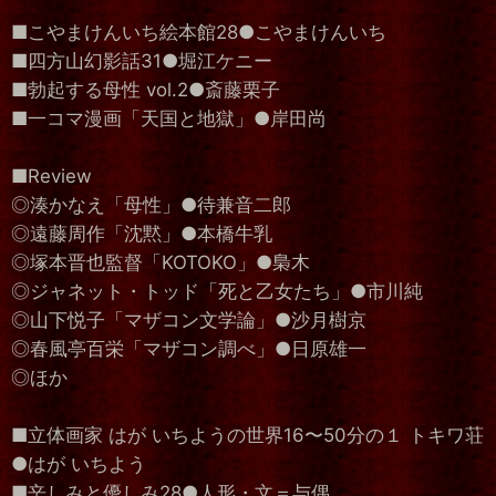
■こやまけんいち絵本館28●こやまけんいち
■四方山幻影話31●堀江ケニー
■勃起する母性 vol.2●斎藤栗子
■一コマ漫画「天国と地獄」●岸田尚
■Review
◎湊かなえ「母性」●待兼音二郎
◎遠藤周作「沈黙」●本橋牛乳
◎塚本晋也監督「KOTOKO」●梟木
◎ジャネット・トッド「死と乙女たち」●市川純
◎山下悦子「マザコン文学論」●沙月樹京
◎春風亭百栄「マザコン調べ」●日原雄一
◎ほか
■立体画家 はが いちようの世界16〜50分の１ トキワ荘
●はが いちよう
■辛しみと優しみ28●人形・文＝与偶