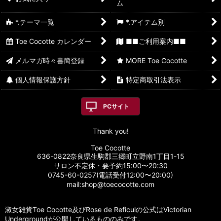
ム
*.テーマ一覧
*.アイテム別
Toe Cocotte カレンダー
■■ご利用案内■■
メルマガ時々書簡登録
MORE Toe Cocotte
個人情報保護方針
特定商取引法表示
PCサイト
Thank you!
Toe Cocotte
636-0822奈良県生駒郡三郷町立野南1丁目1-15
サロン不定休・要予約15:00〜20:30
0745-60-0257(電話受付12:00〜20:00)
mail:shop@toecocotte.com
淑女雑貨Toe Cocotte及びRose de Reficulの公式はVictorian
Undergroundが公開しているもののみです。