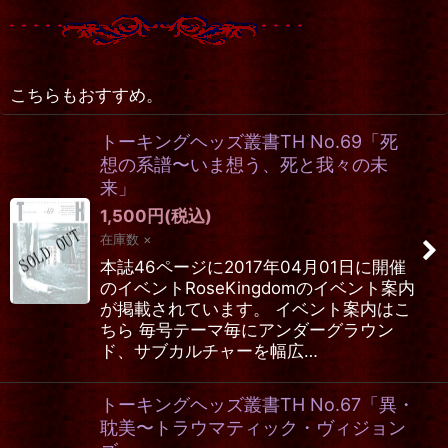
こちらもおすすめ。
トーキングヘッズ叢書TH No.69「死
想の系譜〜いま想う、死と我々の未
来」
1,500
円
(税込)
在庫数 ×
本誌46ページに2017年04月01日に開催
のイベントRoseKingdomのイベント案内
が掲載されています。 イベント案内はこ
ちら 毎号テーマ毎にアンダーグラウン
ド、サブカルチャーを幅広…
トーキングヘッズ叢書TH No.67「異・
耽美〜トラウマティック・ヴィジョン