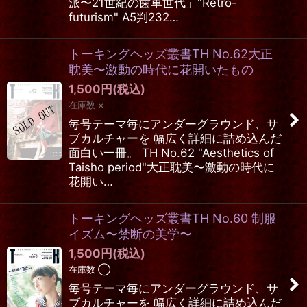
派〜21世紀の歯車世代」"Retro-
futurism" A5判232…
トーキングヘッズ叢書TH No.62大正
耽美〜激動の時代に花開いたもの
1,500
円
(税込)
在庫数 ×
毎号テーマ毎にアンダーグラウンド、サ
ブカルチャーを 幅広く詳細に詰め込んだ
面白い一冊。 TH No.62 "Aesthetics of
Taisho period"大正耽美〜激動の時代に
花開い…
トーキングヘッズ叢書TH No.60 制服
イズム〜禁断の美学〜
1,500
円
(税込)
在庫数 ◯
毎号テーマ毎にアンダーグラウンド、サ
ブカルチャーを 幅広く詳細に詰め込んだ