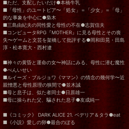
■ただ、支配したいだけ●本橋牛乳
■「母性」のユートピア〜「処女」＝「少女」＝「母」
的な事象を中心に●梟木
■三島由紀夫の同性愛と母性の不在●志賀信夫
■コンピュータRPG『MOTHER』に見る母性とその喪
失〜ゲームと文芸を架橋して批評する●岡和田晃・田島
淳・松本寛大・西村遼
■神々の黄昏と運命の女〜神話にみる、母性に潜む魔性
●べんいせい
■ルイーズ・ブルジョワ《ママン》の情念の幾何学〜近
親憎悪と母性原理の狭間で●並木誠
■母と息子は、似た者同士●日原雄一
■母に操られた父、騙された息子●友成純一
■《コミック》 DARK ALICE 21. ベデリア＆タラ●eat
■《小説》愛しの卵●最合のぼる