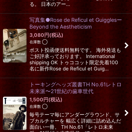
る。 日本のアー…
写真集●Rose de Reficul et Guigglesー
Beyond the Aestheticism
3,080
円
(税込)
在庫数 ◯
ポスト投函便送料無料です。 海外発送も
ご好評承っております。 International
shipping OK トゥココット限定先着100
名に新作Rose de Reficul et Guig…
トーキングヘッズ叢書TH No.61レトロ
未来派〜21世紀の歯車世代
1,500
円
(税込)
在庫数 ◯
毎号テーマ毎にアンダーグラウンド、サ
ブカルチャーを 幅広く詳細に詰め込んだ
面白い一冊。 TH No.61「レトロ未来