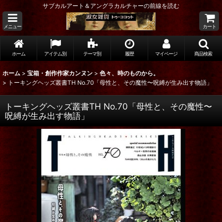
サブカルアート＆アングラカルチャーの前線を読む
メニュー
カート
ホーム
アイテム別
テーマ別
履歴
マイページ
商品検索
ホーム
>
宝箱・創作作家カンヌン
>
色々、時のものから。
>
トーキングヘッズ叢書TH No.70「母性と、その魔性〜呪縛が生み出す物語」
トーキングヘッズ叢書TH No.70「母性と、その魔性〜
呪縛が生み出す物語」