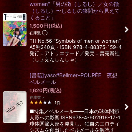
women"「男の徴（しるし）／女の徴
（しるし）〜しるしの狭間から見えて
くること」
1,500
円
(税込)
在庫数 ◯
TH No.56 "Symbols of men or women"
A5判240頁・ISBN 978-4-88375-159-4
発行＝アトリエサード／発売＝書苑新社
（しょえんしんしゃ） …
[書籍]yaso#Bellmer–POUPÉE 夜想
ベルメール
1,620
円
(税込)
在庫数 ×
1
件
■特集／ベルメール――日本の球体関節
人形への影響 ISBN978-4-902916-17-1
球体関節人形を発見し、独自のエロティ
シズムを創出したベルメールを解読す