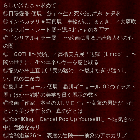
らしい冷たさを求めて
◎日隈愛香 個展「絲」〜生と死を結ぶ"糸"を探求
◎インベカヲリ★写真展「車輪がはけるとき」／大塚咲
セルフポートレート展〜隠されたものを写す
◎「シリアルキラー展II」〜絵画に見る連続殺人犯の心
の闇
◎「GOTHII〜受胎」／高橋美貴展「辺獄（Limbo）」〜
闇の世界に、生のエネルギーを感じ取る
◎龍の小林正直 展「美の猛婦」〜燃えたぎり猛々し
い、龍の生命力
◎蟲川ギニョール 個展「蟲川ギニョール100のイラスト
展」ほか〜独特の美学を貫く展示の数々
◎映画「作家、本当のJ.T.リロイ」〜女装の男娼だった
という美少年作家の、真の姿とは
◎YoshiKing.「Dance! Pop Up Yourself!!」〜陽気さの
中に危険な香り
◎陰翳逍遥26〜「表層の冒険——抽象のアポカリプ