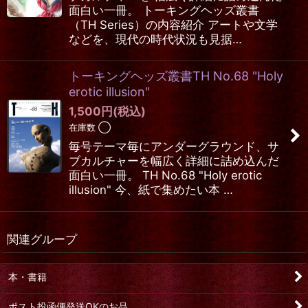
面白い一冊。 トーキングヘッズ叢書
（TH Series）の内容紹介 アートや文学
などを、現代の時代状況も見据…
トーキングヘッズ叢書TH No.68 "Holy
erotic illusion"
1,500
円
(税込)
在庫数 ◯
毎号テーマ毎にアンダーグラウンド、サ
ブカルチャーを幅広く詳細に詰め込んだ
面白い一冊。 TH No.68 "Holy erotic
illusion" 今、紙で集めたい本 …
関連グループ
本・書籍
ポスト投函便発送OKのお品