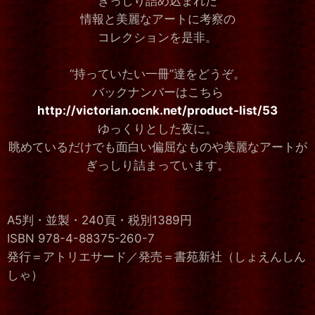
ぎっしり詰め込まれた
情報と美麗なアートに考察の
コレクションを是非。
“持っていたい一冊”達をどうぞ。
バックナンバーはこちら
http://victorian.ocnk.net/product-list/53
ゆっくりとした夜に。
眺めているだけでも面白い偏屈なものや美麗なアートが
ぎっしり詰まっています。
A5判・並製・240頁・税別1389円
ISBN 978-4-88375-260-7
発行＝アトリエサード／発売＝書苑新社（しょえんしん
しゃ）