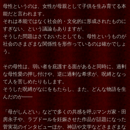
母性というのは、女性が母親として子供を生み育てる本
能だと言われます。
それは本能ではなく社会的・文化的に形成されたものに
すぎない、という議論もありますが、
そうした問題はさておいたとしても、母性というものが
社会のさまざまな関係性を形作っているのは確かでしょ
う。
その母性は、弱い者を庇護する面があると同時に、過剰
な母性愛の押し付けや、逆に過剰な希求が、呪縛となっ
て人を苦しめたりもします。
そうした呪縛がなにをもたらし、また、どんな物語を生
んだのか――
「母がしんどい」などで多くの共感を呼ぶマンガ家・田
房永子や、ラブドールを妊娠させた作品が話題になった
菅実花のインタビューほか、神話や文学などさまざまな