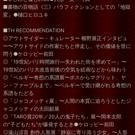
■書物の百物語《三》パラフィクションとしての『地獄
変』●樋口ヒロユキ
■TH RECOMMENDATION
◎アウトサイダー・キュレーター 櫛野展正インタビュ
ー〜アウトサイドの作家たちと伴走し、その価値を世に
問う●ケロッピー前田
◎「19世紀パリ時間旅行—失われた街を求めて—」〜
19世紀のパリ大改造前後の空気を絵画などから味わう
◎「ベルギー奇想の系譜展〜ボスからマグリット、ヤ
ン・ファーブルまで」〜ベルギーで受け継がれる奇想の
系譜をたどる
◎「ジャコメッティ展」〜人間の本質に迫ろうとしたジ
ャコメッティの大回顧展
◎「TARO賞20年／20人の鬼子たち」展〜岡本太郎
の"子どもたち"が爆発するとき●ケロッピー前田
◎遠山涼音 創作人形展「静寂に寄り添う少女」〜人形