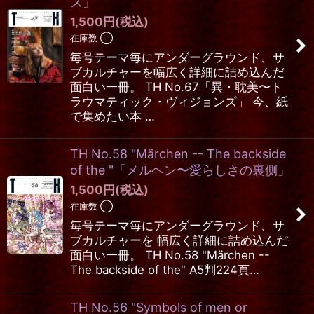
ズ」
1,500
円
(税込)
在庫数 ◯
毎号テーマ毎にアンダーグラウンド、サ
ブカルチャーを幅広く詳細に詰め込んだ
面白い一冊。 TH No.67「異・耽美〜ト
ラウマティック・ヴィジョンズ」 今、紙
で集めたい本 …
TH No.58 "Märchen -- The backside
of the "「メルヘン〜愛らしさの裏側」
1,500
円
(税込)
在庫数 ◯
毎号テーマ毎にアンダーグラウンド、サ
ブカルチャーを 幅広く詳細に詰め込んだ
面白い一冊。 TH No.58 "Märchen --
The backside of the" A5判224頁…
TH No.56 "Symbols of men or