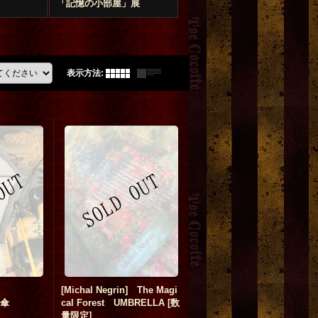
「記憶の小部屋」展
表示方法
:
[Michal Negrin] The Magi
長傘
cal Forest UMBRELLA
[
数
量限定
]