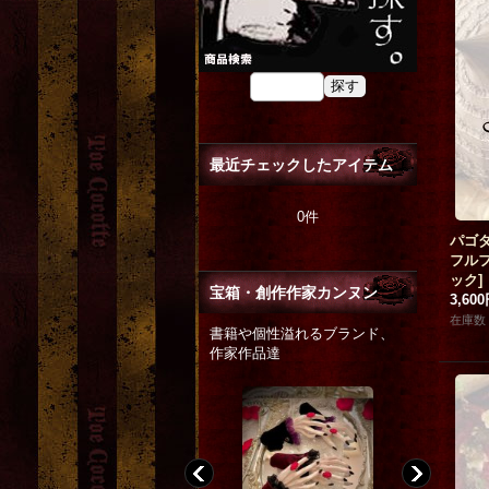
最近チェックしたアイテム
0件
パゴ
フル
ック
]
宝箱・創作作家カンヌン
3,60
在庫数 
書籍や個性溢れるブランド、
作家作品達