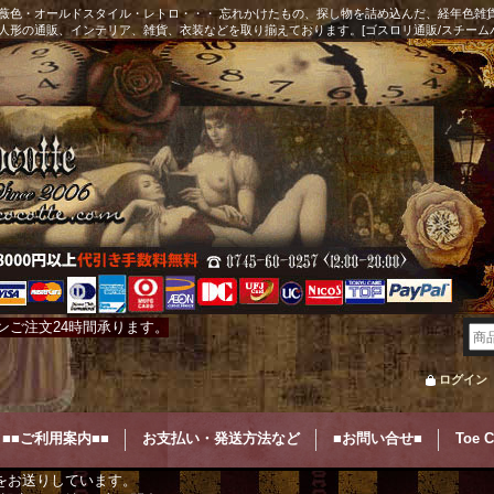
薇色・オールドスタイル・レトロ・・・ 忘れかけたもの、探し物を詰め込んだ、経年色雑
人形の通販、インテリア、雑貨、衣装などを取り揃えております。[ゴスロリ通販/スチーム
ンご注文24時間承ります。
ログイン
■■ご利用案内■■
お支払い・発送方法など
■お問い合せ■
Toe 
をお送りしています。