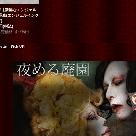
荷【新鮮なエンジェル
長傘(エンジェルインク
)
1円
(税込)
小売価格
:
4,095円
×
cotte Pick UP
!