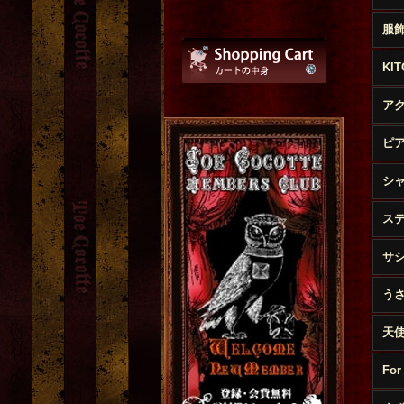
服
KI
ア
ピ
シ
ス
サ
う
天