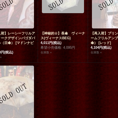
iss honey bee charme
koti 妖怪ポストカード
[
koti
]
キャッツイラスト
B.
]
150円
(税込)
手帳カバー
[
y.ny
入荷】レーシーフリルア
【神秘的☆】長傘 ヴィーナ
【再入荷】プリン
1,000円
(税込)
(税込)
ィークデザインパゴダパ
ス(ヴィーナスBEG)
ームフリルアンブ
ル（日傘）
[
マドンナピ
4,011円
(税込)
傘）
[
レッド
]
希望小売価格
:
4,095円
4,104円
(税込)
00円
(税込)
在庫数 ×
在庫数 ×
×