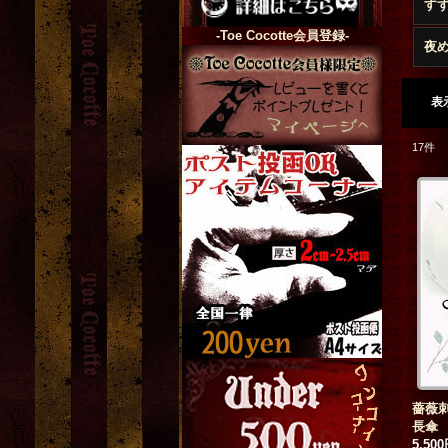
す
-Toe Cocotte会員登録-
夜
表
17
件
薔薇
長傘
5,50