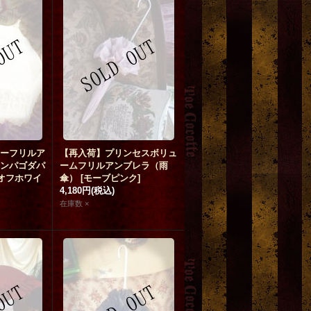
ーフリルア
【再入荷】プリンセスボリュ
ンパゴダパ
ームフリルアンブレラ（雨
オフホワイ
傘）
[
モーブピンク
]
4,180円
(税込)
在庫数 ×