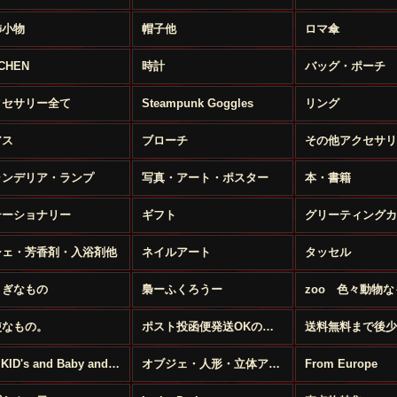
飾小物
帽子他
ロマ傘
TCHEN
時計
バッグ・ポーチ
クセサリー全て
Steampunk Goggles
リング
アス
ブローチ
その他アクセサリ
ャンデリア・ランプ
写真・アート・ポスター
本・書籍
テーショナリー
ギフト
グリーティングカ
シェ・芳香剤・入浴剤他
ネイルアート
タッセル
さぎなもの
梟ーふくろうー
zoo 色々動物な
使なもの。
ポスト投函便発送OKのお品
For KID's and Baby and FANY
オブジェ・人形・立体アート
From Europe