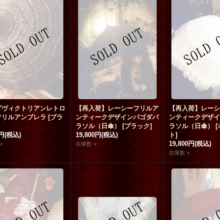
ダヴィクトリアンレトロ
【再入荷】レーシーフリルア
【再入荷】レーシ
フリルアンブレラ
[
ブラ
ンティークデザインパゴダパ
ンティークデザイ
ラソル（日傘）
[
ブラック
]
ラソル（日傘）
[
0円
(税込)
19,800円
(税込)
ト
]
19,800円
(税込)
×
在庫数 ×
在庫数 ×