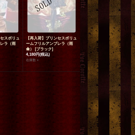
 おくすり
楽器を弾く猫 パーカー パ
the primadonna
[
Blood 
anmo
]
ープル L
[
y.nyanmo
]
6,500円
(税込)
18,000円
(税込)
セスボリュ
【再入荷】プリンセスボリュ
レラ（雨
ームフリルアンブレラ（雨
傘）
[
ブラック
]
4,180円
(税込)
在庫数 ×