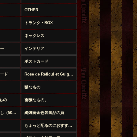
OTHER
トランク・BOX
ネックレス
ー
インテリア
ポストカード
ード
Rose de Reficul et Guiggles
猫なもの
もの
薔薇なもの。
送料無料まで後少し（500円以下のお品）
絢爛黄金色装飾品の頁
ちょっと配るのにおすすめプチギフト特集