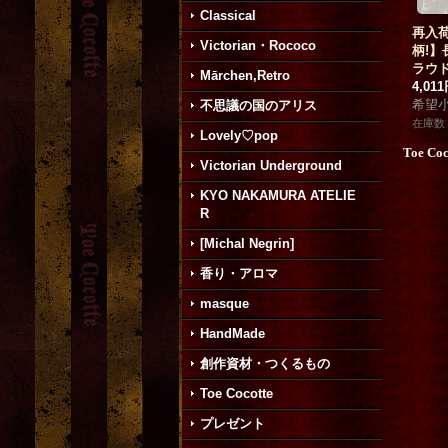
Classical
再入
Victorian・Rococo
柄!】
ラウド
Mārchen,Retro
4,01
希望
不思議の国のアリス
在庫数 
Lovely♡pop
Toe Co
Victorian Underground
KYO NAKAMURA ATELIE
R
[Michal Negrin]
香り・アロマ
masque
HandMade
創作資材・つくるもの
Toe Cocotte
プレゼント