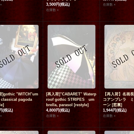
3,500円
(税込)
×
在庫数 ×
在庫数 ×
]gothic "WITCH"um
[再入荷]"CABARET" Waterp
【再入荷】名画長
a classical pagoda
roof gothic STRIPES um
コアンブレラ ミ
le
]
brella, parasol
[
restyle
]
ーン
[
窓裏
]
0円
(税込)
4,800円
(税込)
1,944円
(税込)
×
在庫数 ×
在庫数 ×