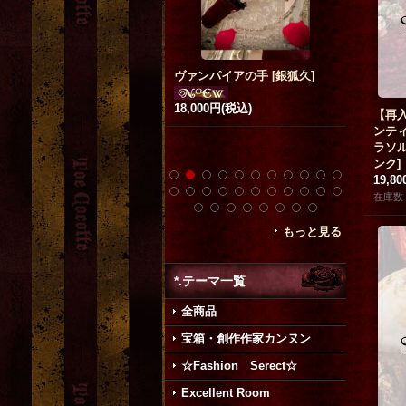
ヴァンパイアの手
[
銀狐久
]
「黒猫嬢」ポストカード
[
武田
little m
錦
]
r
[
Blood 
8,000円
(税込)
200円
(税込)
【再
23,000円
ンテ
ラソ
ンク
]
19,8
在庫数 
もっと見る
*.テーマ一覧
全商品
宝箱・創作作家カンヌン
☆Fashion Serect☆
Excellent Room