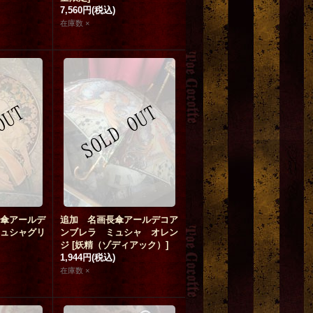
7,560円
(税込)
在庫数 ×
傘アールデ
追加 名画長傘アールデコア
ュシャグリ
ンブレラ ミュシャ オレン
ジ
[
妖精（ゾディアック）
]
1,944円
(税込)
在庫数 ×