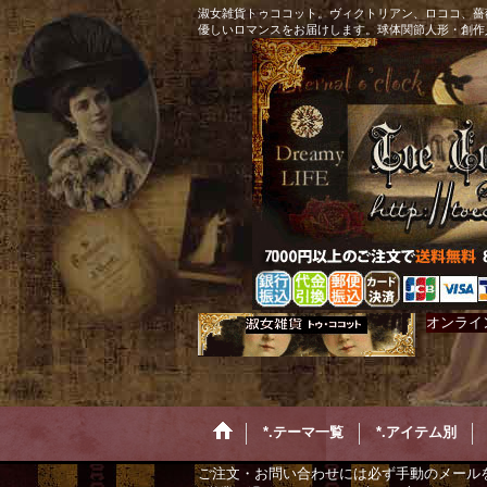
淑女雑貨トゥココット。ヴィクトリアン、ロココ、薔
優しいロマンスをお届けします。球体関節人形・創作
オンライ
*.テーマ一覧
*.アイテム別
ご注文・お問い合わせには必ず手動のメール