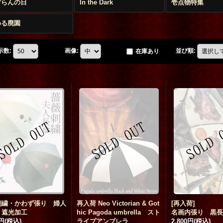
ずらんの日
In the Dark
壱点物特集
める廃園
示数
:
画像
:
並び順
:
在庫あり
刺繍・かわず張り 婦人
再入荷 Neo Victorian & Got
[再入荷]
 遮光加工
hic Pagoda umbrella スト
名画内張り 黒
0円
(税込)
ライプアンブレラ
2,800円
(税込)