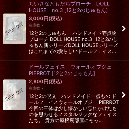
ちいさなともだちブローチ DOLL
HOUSE no.3
[
12と2のじゅもん
]
3,000
円
(税込)
在庫数 ×
12と2のじゅもん ハンドメイド壱点物
ブローチ DOLL HOUSE no.3 12と2のじ
ゅもん新シリーズDOLL HOUSEシリーズ
はこれまでの愛らしいドールフェイス…
ドールフェイス ウォールオブジェ
PIERROT
[
12と2のじゅもん
]
2,800
円
(税込)
在庫数 ×
12と2の呪文 ハンドメイド一点もの ド
ールフェイスウォールオブジェ PIERROT
今回の三体は少し懐かしい忘れかけたも
のを思わせるノスタルジックなフェイス
たち。 貴方の屋根裏部屋にそっ…