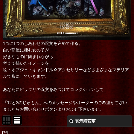
1つに1つのしあわせの呪文を込めて作る。
白い部屋に棲む女の子が
好きなものに囲まれながら
考えて描いたイメージを
絵・オブジェ・キャンドル☆アクセサリーなどさまざまなマテリア
ルで形にしていきます。
あなたにピッタリの呪文をみつけてコレクションして
「12と2のじゅもん」へのメッセージやオーダーのご希望がござい
ましたらお問い合わせボタンよりおよせ下さいませ。
表示順変更
閉じる
17
件