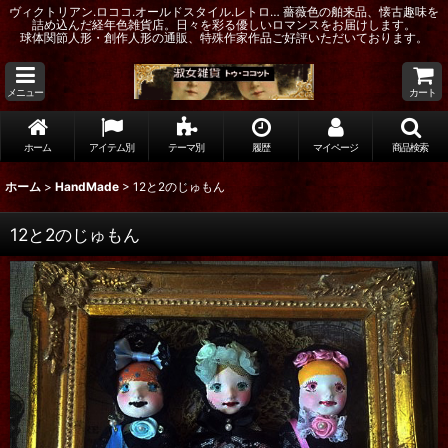
ヴィクトリアン.ロココ.オールドスタイル.レトロ… 薔薇色の舶来品、懐古趣味を
詰め込んだ経年色雑貨店。日々を彩る優しいロマンスをお届けします。
球体関節人形・創作人形の通販、特殊作家作品ご好評いただいております。
メニュー
カート
ホーム
アイテム別
テーマ別
履歴
マイページ
商品検索
ホーム
>
HandMade
>
12と2のじゅもん
12と2のじゅもん