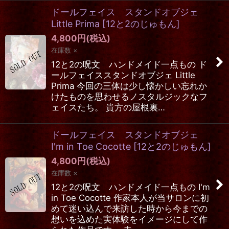
ドールフェイス スタンドオブジェ
Little Prima
[
12と2のじゅもん
]
4,800
円
(税込)
在庫数 ×
12と2の呪文 ハンドメイド一点もの ド
ールフェイススタンドオブジェ Little
Prima 今回の三体は少し懐かしい忘れか
けたものを思わせるノスタルジックなフ
ェイスたち。 貴方の屋根裏…
ドールフェイス スタンドオブジェ
I'm in Toe Cocotte
[
12と2のじゅもん
]
4,800
円
(税込)
在庫数 ×
12と2の呪文 ハンドメイド一点もの I'm
in Toe Cocotte 作家本人が当サロンに初
めて迷い込んで来訪した時から今までの
想いを込めた実体験をイメージにして作