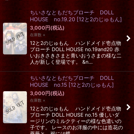
表示数
:
ちいさなともだちブローチ DOLL
在庫あり
HOUSE no.19.20
[
12と2のじゅもん
]
3,000
円
(税込)
並び順
:
在庫数 ×
12と2のじゅもん ハンドメイド壱点物
絞り込む
ブローチ DOLL HOUSE no.19and20 赤
いおきさきさまと青いおうさまの様な二
人が新しく登場です。 &n…
ちいさなともだちブローチ DOLL
HOUSE no.15
[
12と2のじゅもん
]
3,000
円
(税込)
在庫数 ×
12と2のじゅもん ハンドメイド壱点物
ブローチ DOLL HOUSE no.15 優しいダ
ージリンのミルクティーの様な色遣いの
子です。 レースのお洋服の中には造花の
薔薇と、裾には蝶…