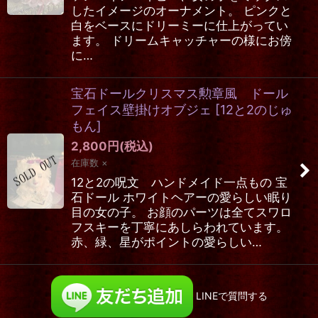
したイメージのオーナメント。 ピンクと
白をベースにドリーミーに仕上がってい
ます。 ドリームキャッチャーの様にお傍
に…
宝石ドールクリスマス勲章風 ドール
フェイス壁掛けオブジェ
[
12と2のじゅ
もん
]
2,800
円
(税込)
在庫数 ×
12と2の呪文 ハンドメイド一点もの 宝
石ドール ホワイトヘアーの愛らしい眠り
目の女の子。 お顔のパーツは全てスワロ
フスキーを丁寧にあしらわれています。
赤、緑、星がポイントの愛らしい…
LINEで質問する