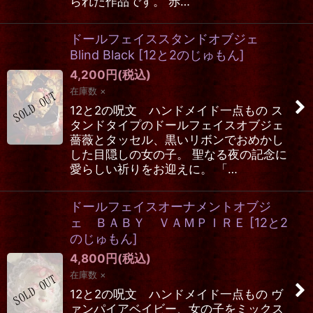
られた作品です。 赤…
ドールフェイススタンドオブジェ
Blind Black
[
12と2のじゅもん
]
4,200
円
(税込)
在庫数 ×
12と2の呪文 ハンドメイド一点もの ス
タンドタイプのドールフェイスオブジェ
薔薇とタッセル、黒いリボンでおめかし
した目隠しの女の子。 聖なる夜の記念に
愛らしい祈りをお迎えに。 「…
ドールフェイスオーナメントオブジ
ェ ＢＡＢＹ ＶＡＭＰＩＲＥ
[
12と2
のじゅもん
]
4,800
円
(税込)
在庫数 ×
12と2の呪文 ハンドメイド一点もの ヴ
ァンパイアベイビー、女の子をミックス