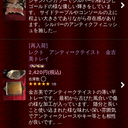
シャンパンカラーでシルバーの様な少し
ゴールドの様な優しい輝きをしていま
絞り込む
す。 サイドテーブルやコンソールの上に
程よい大きさでありながら存在感があり
ます。 シルバーのアンティクフィニッシ
ュを施した…
[再入荷]
レクト アンティークテイスト 金古
美トレイ
2,420
円
(税込)
在庫数 ◯
1
件
金古美でアンティークテイストの薄い平
トレーです。 最初から古びた風合いで傷
の様な加工が入っています。 随分と長い
こと使い込まれた様な味わい深い雰囲気
でアンティークレースやキー等とも相性
が良いです。…