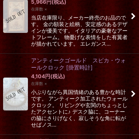
5,966
円
(税込)
在庫数 ×
当店在庫限り、メーカー終売のお品ので
す。 金の額装と絵柄、安定感のあるデザ
インが優美です。 イタリアの豪奢なアー
トフレーム。 物憂げな表情をした有翼者
が描かれています。 エレガンス…
アンティークゴールド スピカ・ウォ
ールクロック
[
掛置時計
]
4,104
円
(税込)
在庫数 ×
小ぶりながら異国情緒のある豊かな時計
です。 アンティーク加工されたウォール
クロック。 リビングや玄関のちょっとし
たアクセントに♪ デスク脇に、コーナー
の脇にさりげなく、寂しそうな角に転が
せばノス…