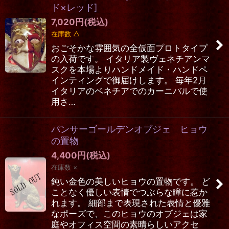
ド×レッド
]
7,020
円
(税込)
在庫数 △
おごそかな雰囲気の全仮面プロトタイプ
の入荷です。 イタリア製ヴェネチアンマ
スクを本場よりハンドメイド・ハンドペ
インティングで御届けします。 毎年2月
イタリアのベネチアでのカーニバルで使
用さ…
パンサーゴールデンオブジェ ヒョウ
の置物
4,400
円
(税込)
在庫数 ×
鈍い金色の美しいヒョウの置物です。 ど
ことなく優しい表情でつぶらな瞳に惹か
れます。 細部まで表現された表情と優雅
なポーズで、このヒョウのオブジェは家
庭やオフィス空間の素晴らしいアクセ