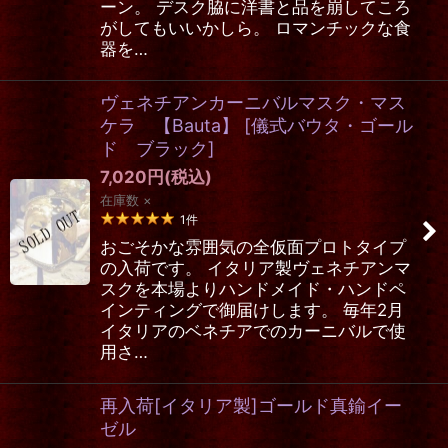
ーン。 デスク脇に洋書と品を崩してころ
がしてもいいかしら。 ロマンチックな食
器を…
ヴェネチアンカーニバルマスク・マス
ケラ 【Bauta】
[
儀式バウタ・ゴール
ド ブラック
]
7,020
円
(税込)
在庫数 ×
1
件
おごそかな雰囲気の全仮面プロトタイプ
の入荷です。 イタリア製ヴェネチアンマ
スクを本場よりハンドメイド・ハンドペ
インティングで御届けします。 毎年2月
イタリアのベネチアでのカーニバルで使
用さ…
再入荷[イタリア製]ゴールド真鍮イー
ゼル