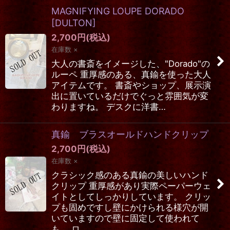
MAGNIFYING LOUPE DORADO
[
DULTON
]
2,700
円
(税込)
在庫数 ×
大人の書斎をイメージした、"Dorado"の
ルーペ 重厚感のある、真鍮を使った大人
アイテムです。 書斎やショップ、展示演
出に置いているだけでぐっと雰囲気が変
わりますね。 デスクに洋書…
真鍮 ブラスオールドハンドクリップ
2,700
円
(税込)
在庫数 ×
クラシック感のある真鍮の美しいハンド
クリップ 重厚感があり実際ペーパーウェ
イトとしてしっかりしています。 クリッ
プも固めですし壁にかけられる様穴が開
いていますので壁に固定して使われて
も。 ロ…