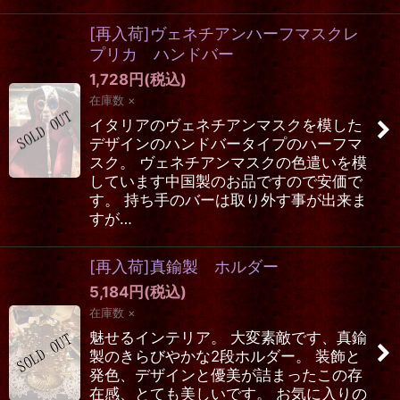
[再入荷]ヴェネチアンハーフマスクレ
プリカ ハンドバー
1,728
円
(税込)
在庫数 ×
イタリアのヴェネチアンマスクを模した
デザインのハンドバータイプのハーフマ
スク。 ヴェネチアンマスクの色遣いを模
しています中国製のお品ですので安価で
す。 持ち手のバーは取り外す事が出来ま
すが…
[再入荷]真鍮製 ホルダー
5,184
円
(税込)
在庫数 ×
魅せるインテリア。 大変素敵です、真鍮
製のきらびやかな2段ホルダー。 装飾と
発色、デザインと優美が詰まったこの存
在感、とても美しいです。 お気に入りの