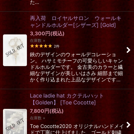
た…
再入荷 ロイヤルサロン ウォールキ
ャンドルホルダー[シザーズ]
[
Gold
]
3,300
円
(税込)
在庫数 ×
2
件
鋏のデザインのウォールデコレーショ
ン。 ハサミモチーフの可愛らしいキャン
ドルホルダーです。 金古美のカラーと繊
細なデザインが美しいはさみ 細部まで細
かく作り込まれた上品なデザインです…
Lace ladie hat カクテルハット
【Golden】
[
Toe Cocotte
]
7,800
円
(税込)
在庫数 ×
Toe Cocotte2020 オリジナルハンドメイ
ドで丁寧に仕上げました、ゴールド刺繍