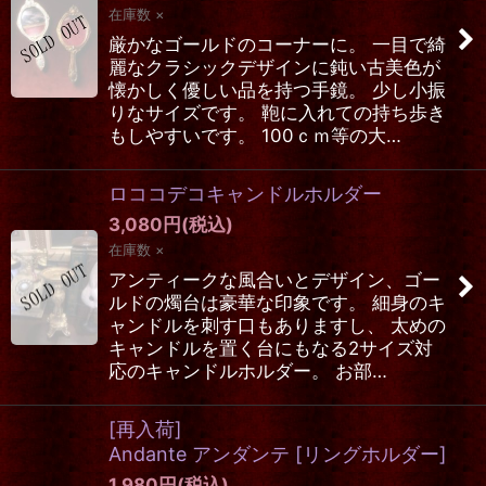
在庫数 ×
厳かなゴールドのコーナーに。 一目で綺
麗なクラシックデザインに鈍い古美色が
懐かしく優しい品を持つ手鏡。 少し小振
りなサイズです。 鞄に入れての持ち歩き
もしやすいです。 100ｃｍ等の大…
ロココデコキャンドルホルダー
3,080
円
(税込)
在庫数 ×
アンティークな風合いとデザイン、ゴー
ルドの燭台は豪華な印象です。 細身のキ
ャンドルを刺す口もありますし、 太めの
キャンドルを置く台にもなる2サイズ対
応のキャンドルホルダー。 お部…
[再入荷]
Andante アンダンテ
[
リングホルダー
]
1,980
円
(税込)