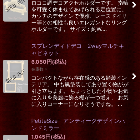
ロココ調デコアクセホルダーです。 指輪
を可愛く休ませてあげられる定位置に。
カウチのデザインで優雅、レースドイリ
ー等との相性も良いエレガントなリング
ホルダーです。 サイズ：約W.…
スプレンディドデコ 2wayマルチキ
ャビネット
6,050
円
(税込)
在庫数 ×
コンパクトながら存在感のある額装イン
テリア。 中も黒塗装してあり置く物がが
引き立ちます。 ちょっとした小物やお気
に入りを美麗に飾る棚が一つ増え、 お気
に入りコーナーになりそうですね。 …
PetiteSize アンティークデザインハ
ンドミラー
1,045
円
(税込)