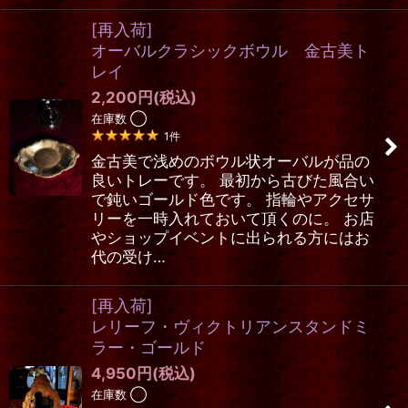
[再入荷]
オーバルクラシックボウル 金古美ト
レイ
2,200
円
(税込)
在庫数 ◯
1
件
金古美で浅めのボウル状オーバルが品の
良いトレーです。 最初から古びた風合い
で鈍いゴールド色です。 指輪やアクセサ
リーを一時入れておいて頂くのに。 お店
やショップイベントに出られる方にはお
代の受け…
[再入荷]
レリーフ・ヴィクトリアンスタンドミ
ラー・ゴールド
4,950
円
(税込)
在庫数 ◯