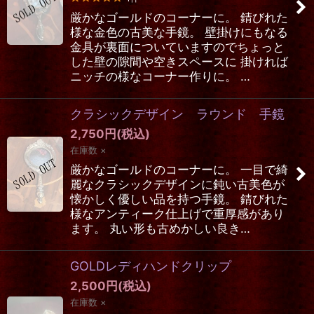
厳かなゴールドのコーナーに。 錆びれた
様な金色の古美な手鏡。 壁掛けにもなる
金具が裏面についていますのでちょっと
した壁の隙間や空きスペースに 掛ければ
ニッチの様なコーナー作りに。 …
クラシックデザイン ラウンド 手鏡
2,750
円
(税込)
在庫数 ×
厳かなゴールドのコーナーに。 一目で綺
麗なクラシックデザインに鈍い古美色が
懐かしく優しい品を持つ手鏡。 錆びれた
様なアンティーク仕上げで重厚感があり
ます。 丸い形も古めかしい良き…
GOLDレディハンドクリップ
2,500
円
(税込)
在庫数 ×