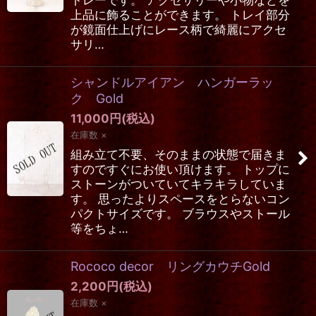
トレーです。 アクセサリーや小物などを
上品に飾ることができます。 トレイ部分
が鏡面仕上げにレース柄で綺麗にアクセ
サリ…
シャンドルアイアン ハンガーラッ
ク Gold
11,000
円
(税込)
在庫数 ×
組み立て不要、そのままの状態で届きま
すのですぐにお使い頂けます。 トップに
ストーンがついていてキラキラしていま
す。 思ったよりスペースをとらないコン
パクトサイズです。 ブラウスやストール
等をちょ…
Rococo decor リングカウチGold
2,200
円
(税込)
在庫数 ×