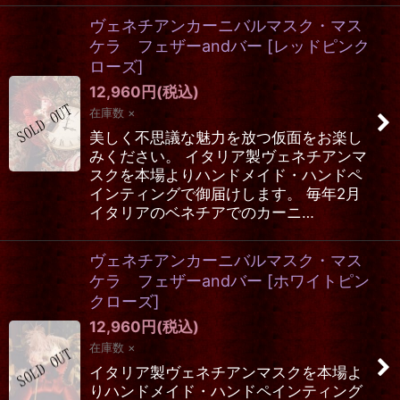
ヴェネチアンカーニバルマスク・マス
ケラ フェザーandバー
[
レッドピンク
ローズ
]
12,960
円
(税込)
在庫数 ×
美しく不思議な魅力を放つ仮面をお楽し
みください。 イタリア製ヴェネチアンマ
スクを本場よりハンドメイド・ハンドペ
インティングで御届けします。 毎年2月
イタリアのベネチアでのカーニ…
ヴェネチアンカーニバルマスク・マス
ケラ フェザーandバー
[
ホワイトピン
クローズ
]
12,960
円
(税込)
在庫数 ×
イタリア製ヴェネチアンマスクを本場よ
りハンドメイド・ハンドペインティング