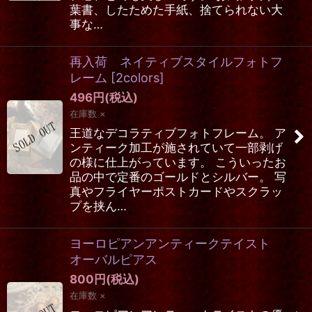
葉書、したためた手紙、捨てられない大
事な…
再入荷 ネイティブスタイルフォトフ
レーム
[
2colors
]
496
円
(税込)
在庫数 ×
王道なデコラティブフォトフレーム。 ア
ンティーク加工が施されていて一部剥げ
の様に仕上がっています。 こういったお
品の中で定番のゴールドとシルバー。 写
真やフライヤーポストカードやスクラッ
プを挟ん…
ヨーロピアンアンティークテイスト
オーバルピアス
800
円
(税込)
在庫数 ×