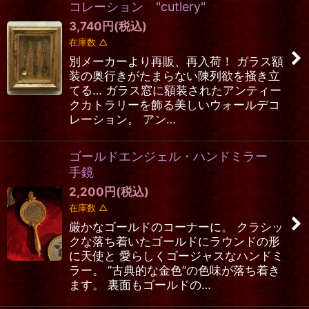
コレーション "cutlery"
3,740
円
(税込)
在庫数 △
別メーカーより再販、再入荷！ ガラス額
装の奥行きがたまらない陳列欲を掻き立
てる… ガラス窓に額装されたアンティー
クカトラリーを飾る美しいウォールデコ
レーション。 アン…
ゴールドエンジェル・ハンドミラー
手鏡
2,200
円
(税込)
在庫数 △
厳かなゴールドのコーナーに。 クラシッ
クな落ち着いたゴールドにラウンドの形
に天使と 愛らしくゴージャスなハンドミ
ラー。 ”古典的な金色”の色味が落ち着き
ます。 裏面もゴールドの…