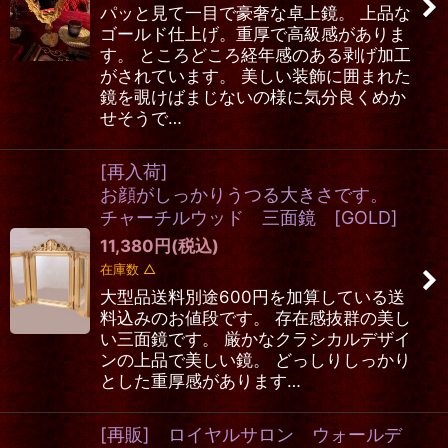
パッと見て一目で豪奢な卓上鏡。 上品な
ゴールド仕上げ。重厚で高級感がありま
す。 ところどころ経年感のある剥げ加工
がされています。 美しい装飾に囲まれた
鏡を覗けばまじないの様に気分良くめか
せそうで…
[再入荷]
お顔がしっかりうつる大きさです。
チャーチルウッド 三面鏡 [GOLD]
11,380
円
(税込)
在庫数 △
大型品送料別途600円を加算している送
料込みのお値段です。 存在感抜群の美し
い三面鏡です。 厳かなクラシカルデザイ
ンの上品で美しい鏡。 どっしりしっかり
とした重厚感があります…
[再販] ロイヤルサロン ウォールデ