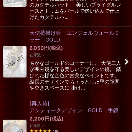
のカクテルハット。 美しいブライダルレ
ースとトリムをパールで縫い込んで仕上
げたカクテルハ…
天使壁掛け鏡 エンジェルウォールミ
ラー GOLD
6,050
円
(税込)
在庫数 ×
厳かなゴールドのコーナーに。 天使二人
が囲み鏡を守る美しいデザインの鏡。 錆
びれた様な金色の古美なペイントです。
縦長のデザインでちょっとした壁の隙間
や空きスペースに 掛け…
[再入荷]
アンティークデザイン GOLD 手鏡
2,200
円
(税込)
在庫数 ×
1
件