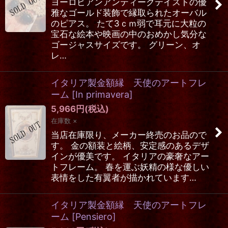
ヨーロピアンアンティークテイストの優
雅なゴールド装飾で縁取られたオーバル
のピアス。 たて3ｃｍ弱で耳元に大粒の
宝石な絵本や映画の中のおめかし気分な
ゴージャスサイズです。 グリーン、オ
レ…
イタリア製金額縁 天使のアートフレ
ーム
[
In primavera
]
5,966
円
(税込)
在庫数 ×
当店在庫限り、メーカー終売のお品ので
す。 金の額装と絵柄、安定感のあるデザ
インが優美です。 イタリアの豪奢なアー
トフレーム。 春を運ぶ妖精の様な優しい
表情をした有翼者が描かれています…
イタリア製金額縁 天使のアートフレ
ーム
[
Pensiero
]