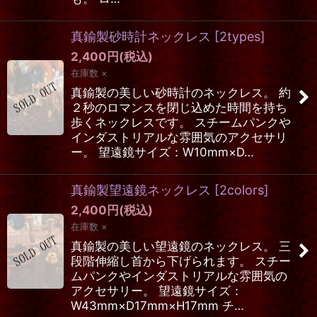
真鍮製砂時計ネックレス
[
2types
]
2,400
円
(税込)
在庫数 ×
真鍮製の美しい砂時計のネックレス。 約
２秒のロマンスを閉じ込めた時間を持ち
歩くネックレスです。 スチームパンクや
インダストリアルな雰囲気のアクセサリ
ー。 望遠鏡サイズ：W10mm×D…
真鍮製望遠鏡ネックレス
[
2colors
]
2,400
円
(税込)
在庫数 ×
真鍮製の美しい望遠鏡のネックレス。 三
段階伸縮し首から下げられます。 スチー
ムパンクやインダストリアルな雰囲気の
アクセサリー。 望遠鏡サイズ：
W43mm×D17mm×H17mm チ…