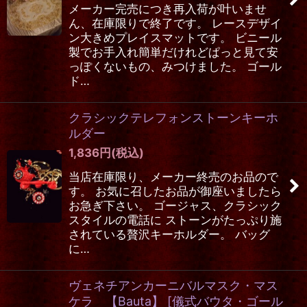
メーカー完売につき再入荷が叶いませ
ん、在庫限りで終了です。 レースデザイ
ン大きめプレイスマットです。 ビニール
製でお手入れ簡単だけれどぱっと見て安
っぽくないもの、みつけました。 ゴール
ド…
クラシックテレフォンストーンキーホ
ルダー
1,836
円
(税込)
当店在庫限り、メーカー終売のお品ので
す。 お気に召したお品が御座いましたら
お急ぎ下さい。 ゴージャス、クラシック
スタイルの電話に ストーンがたっぷり施
されている贅沢キーホルダー。 バッグ
に…
ヴェネチアンカーニバルマスク・マス
ケラ 【Bauta】
[
儀式バウタ・ゴール