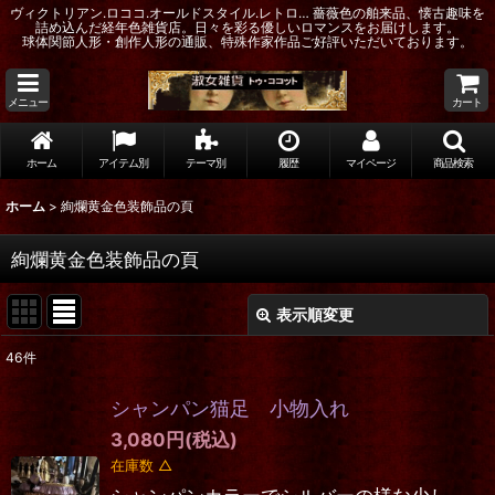
ヴィクトリアン.ロココ.オールドスタイル.レトロ… 薔薇色の舶来品、懐古趣味を
詰め込んだ経年色雑貨店。日々を彩る優しいロマンスをお届けします。
球体関節人形・創作人形の通販、特殊作家作品ご好評いただいております。
メニュー
カート
ホーム
アイテム別
テーマ別
履歴
マイページ
商品検索
ホーム
>
絢爛黄金色装飾品の頁
絢爛黄金色装飾品の頁
表示順変更
閉じる
46
件
表示数
:
シャンパン猫足 小物入れ
在庫あり
3,080
円
(税込)
在庫数 △
並び順
: