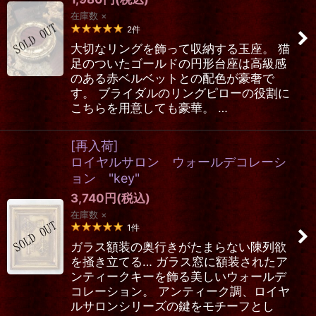
在庫数 ×
2
件
大切なリングを飾って収納する玉座。 猫
足のついたゴールドの円形台座は高級感
のある赤ベルベットとの配色が豪奢で
す。 ブライダルのリングピローの役割に
こちらを用意しても豪華。 …
[再入荷]
ロイヤルサロン ウォールデコレーシ
ョン "key"
3,740
円
(税込)
在庫数 ×
1
件
ガラス額装の奥行きがたまらない陳列欲
を掻き立てる… ガラス窓に額装されたア
ンティークキーを飾る美しいウォールデ
コレーション。 アンティーク調、ロイヤ
ルサロンシリーズの鍵をモチーフとし