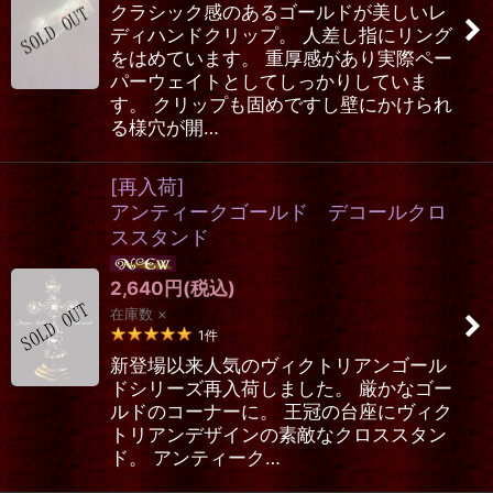
クラシック感のあるゴールドが美しいレ
ディハンドクリップ。 人差し指にリング
をはめています。 重厚感があり実際ペー
パーウェイトとしてしっかりしていま
す。 クリップも固めですし壁にかけられ
る様穴が開…
[再入荷]
アンティークゴールド デコールクロ
ススタンド
2,640
円
(税込)
在庫数 ×
1
件
新登場以来人気のヴィクトリアンゴール
ドシリーズ再入荷しました。 厳かなゴー
ルドのコーナーに。 王冠の台座にヴィク
トリアンデザインの素敵なクロススタン
ド。 アンティーク…