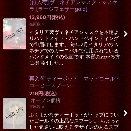
[再入荷]ヴェネチアンマスク・マスケ
ラ
[
ラージフェザーgold
]
12,960
円
(税込)
在庫数 ×
イタリア製ヴェネチアンマスクを本場よ
りハンドメイド・ハンドペインティング
で御届けします。 毎年2月イタリアのベ
ネチアでのカーニバルで使用されている
ハンドメイドの仮面です 本質のわかる方
に御届けした…
再入荷 ティーポット マットゴールド
コーヒースプーン
216
円
(税込)
オープン価格
在庫数 ×
ふくよかなティーポットがトップについ
たゴールドの上品なスプーン。 ちょっと
した気遣いに映えるデザインのあるスプ