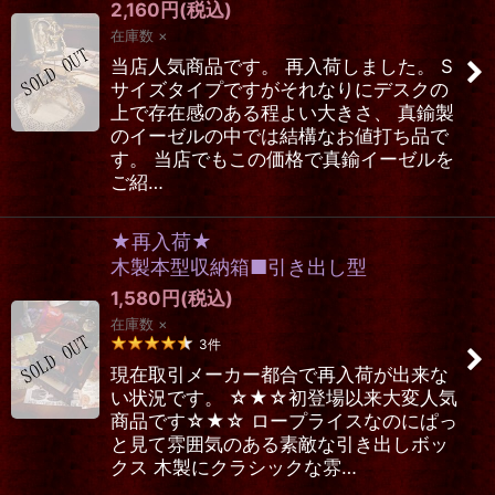
2,160
円
(税込)
在庫数 ×
当店人気商品です。 再入荷しました。 S
サイズタイプですがそれなりにデスクの
上で存在感のある程よい大きさ、 真鍮製
のイーゼルの中では結構なお値打ち品で
す。 当店でもこの価格で真鍮イーゼルを
ご紹…
★再入荷★
木製本型収納箱■引き出し型
1,580
円
(税込)
在庫数 ×
3
件
現在取引メーカー都合で再入荷が出来な
い状況です。 ☆★☆初登場以来大変人気
商品です☆★☆ ロープライスなのにぱっ
と見て雰囲気のある素敵な引き出しボッ
クス 木製にクラシックな雰…