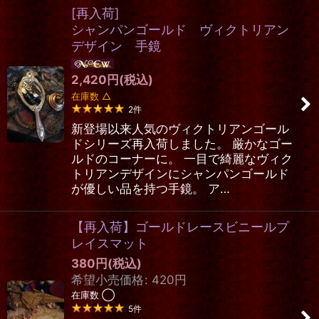
[再入荷]
シャンパンゴールド ヴィクトリアン
デザイン 手鏡
2,420
円
(税込)
在庫数 △
2
件
新登場以来人気のヴィクトリアンゴール
ドシリーズ再入荷しました。 厳かなゴー
ルドのコーナーに。 一目で綺麗なヴィク
トリアンデザインにシャンパンゴールド
が優しい品を持つ手鏡。 ア…
【再入荷】ゴールドレースビニールプ
レイスマット
380
円
(税込)
希望小売価格
:
420
円
在庫数 ◯
5
件