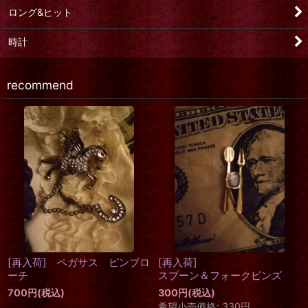
ロング&ヒット
時計
recommend
【再入荷】Victorian Card
再入荷 ミニ・メタリック
[
ク
[
GALLERY GRAPHICS
]
ラブorロブスター
]
257
円
(税込)
518
円
(税込)