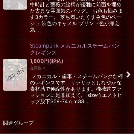
中時計と薔薇の絵柄が優雅に前面を埋め
た古典な雰囲気のバッグ。 お色も悩みま
す3カラー。 落ち着いたくすみ色のベー
ジュ 渋色のキャメル プリント色が抑え
気…
Steampunk メカニカルスチームパン
クレギンス
1,800
円
(税込)
在庫数 ×
メカニカル・歯車・スチームパンクな柄
のレギンスです。サラサラとしなやかな
素材感で伸縮性があります。機械式ファ
ッションに是非加えて。 sizeウエストヒ
ップ股下S58-74ｃｍ88…
関連グループ