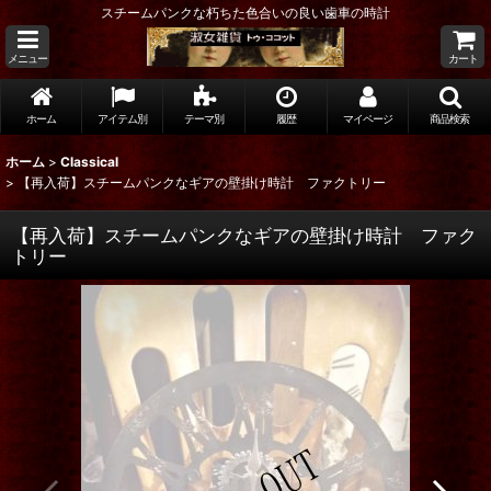
スチームパンクな朽ちた色合いの良い歯車の時計
メニュー
カート
ホーム
アイテム別
テーマ別
履歴
マイページ
商品検索
ホーム
>
Classical
>
【再入荷】スチームパンクなギアの壁掛け時計 ファクトリー
【再入荷】スチームパンクなギアの壁掛け時計 ファク
トリー