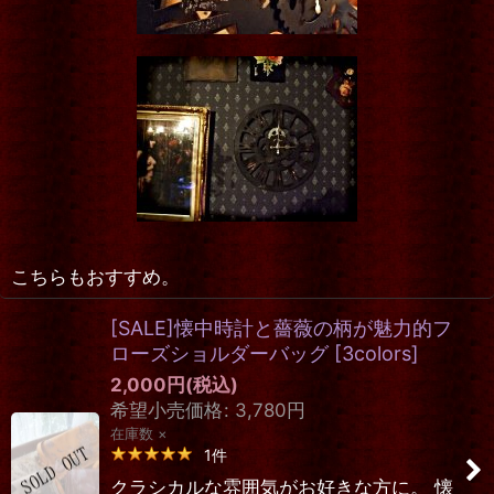
こちらもおすすめ。
[SALE]懐中時計と薔薇の柄が魅力的フ
ローズショルダーバッグ
[
3colors
]
2,000
円
(税込)
希望小売価格
:
3,780
円
在庫数 ×
1
件
クラシカルな雰囲気がお好きな方に。 懐