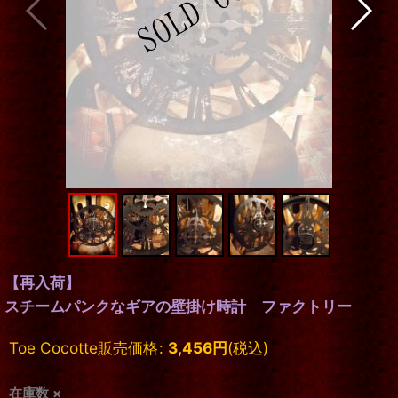
【再入荷】
スチームパンクなギアの壁掛け時計 ファクトリー
Toe Cocotte販売価格
:
3,456
円
(税込)
在庫数 ×