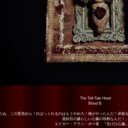
The Tell-Tale Heart
Blood B.
うぬ、この悪党めら！白ばっくれるのはもうやめろ！俺がやったんだ！床板
過奴目の嫌らしい心臓の鼓動なんだ！
エドガー・アラン・ポー著 『告げ口心臓