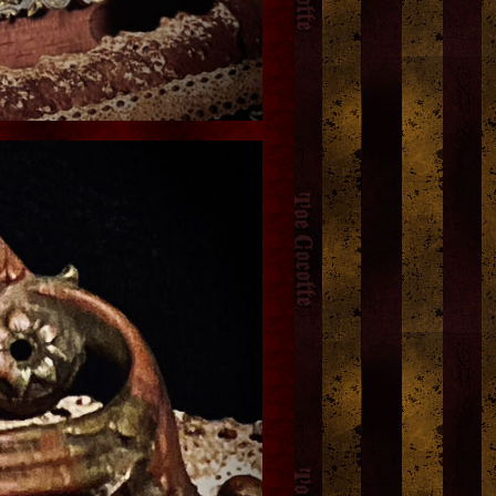
トーキングヘッズ叢書TH No.8
friend or foe…
[
Blood B.
_b_001_smon
9「魔都市狂騒〜都市の闇に
23,000円
(税込)
moon.
]
は、物語がある。」
1,650円
(税込)
900円