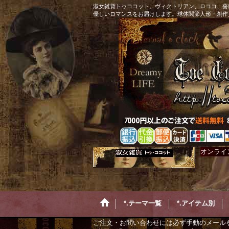
淑女雑貨トゥココット。ヴィクトリアン、ロココ、薔
優しいロマンスをお届けします。球体関節人形・創作
オンライ
*.テーマ一覧
*.アイテム別
ご注文・お問い合わせには必ず手動のメール