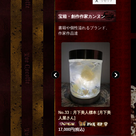
リセット
宝箱・創作作家カンヌン
書籍や個性溢れるブランド、
作家作品達
no.28 蛸少女皿
[
Beelzebub(ベ
No.33：月下美人標本
[
月下美
「BUTL
ルゼブブ)
]
人屋さん
]
田錦
]
,600円
(税込)
17,000円
(税込)
200円
(税