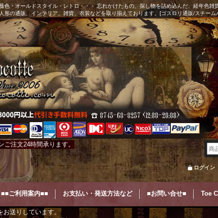
薇色・オールドスタイル・レトロ・・・ 忘れかけたもの、探し物を詰め込んだ、経年色雑
人形の通販、インテリア、雑貨、衣装などを取り揃えております。[ゴスロリ通販/スチーム
ンご注文24時間承ります。
ログイン
■■ご利用案内■■
お支払い・発送方法など
■お問い合せ■
Toe 
をお送りしています。