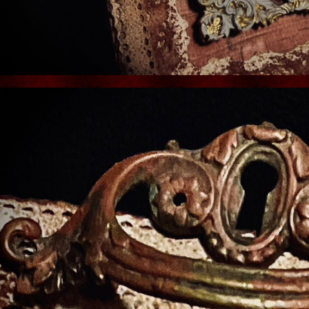
ER」ポストカード
[
武
to catch a butterfly
[
Blood
[SALE]
B.
]
art candle Pig
42,000円
(税込)
[
asking for the 
5,000円
(税込)
込)
希望小売価格
:
9,