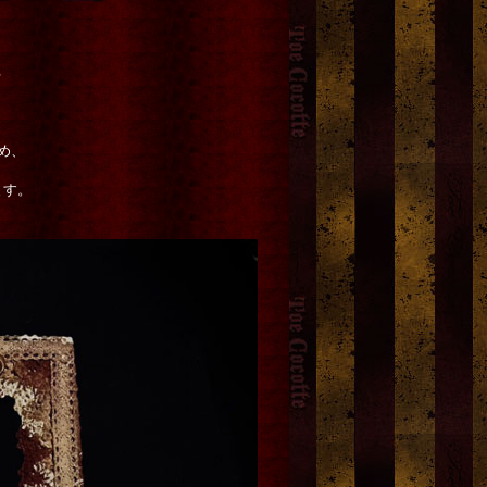
る
、
め、
ます。