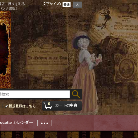
貨店。日々を彩る
文字サイズ
:
パンク通販]
0
カートの中身
新規登録はこちら
Cocotte カレンダー