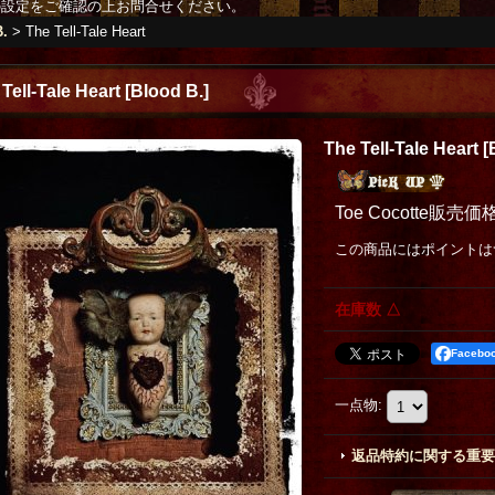
の設定をご確認の上お問合せください。
B.
>
The Tell-Tale Heart
Tell-Tale Heart
[
Blood B.
]
The Tell-Tale Heart
[
Toe Cocotte販売価
この商品にはポイントは
在庫数 △
Faceb
一点物
:
返品特約に関する重要