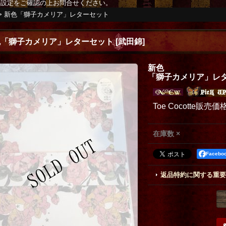
の設定をご確認の上お問合せください。
>
新色「獅子カメリア」レターセット
色「獅子カメリア」レターセット
[
武田錦
]
新色
「獅子カメリア」レ
Toe Cocotte販売価
在庫数 ×
Faceb
返品特約に関する重要