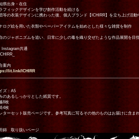
知県出身・在住
ラフィックデザインを学び創作活動を続ける
団等の衣装デザインに携わった後、個人ブランド【ICHIRR】を立ち上げ活動
ナログ絵を用いた衣類やペーパーアイテムを始めとした様々な雑貨を制作
自のジャポニズムを追い、日常に少しの毒を織り交ぜたような作品展開を目
Instagram共通
CHIRR_
合案内
ps://lit.link/ICHIRR
イズ：A5
みのあるしっかりとした紙質です。
箋8枚
筒4枚
!】Anahata Joy Kat
「伴う期待」 A5アートカー
トーキングヘッズ叢
レターセット販売ページです。参考写真に写るその他のものはお届けに含ま
グリーティングカード
[
I
ド
[
市原綾彦 Ichihara
1「野生のミラク
118
]
Ayahiko
]
1,528円
(税込)
込)
200円
(税込)
田錦 取り扱いページ
1
件