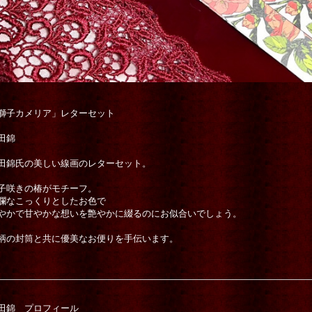
獅子カメリア」レターセット
田錦
田錦氏の美しい線画のレターセット。
子咲きの椿がモチーフ。
爛なこっくりとしたお色で
やかで甘やかな想いを艶やかに綴るのにお似合いでしょう。
柄の封筒と共に優美なお便りを手伝います。
田錦 プロフィール