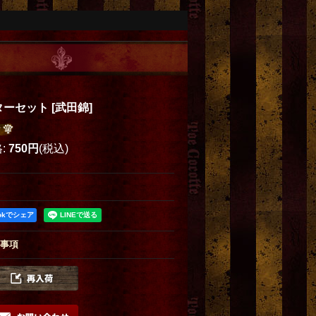
ターセット
[
武田錦
]
格
:
750円
(税込)
ookでシェア
事項