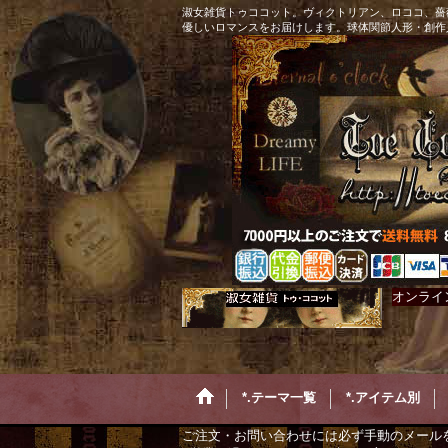
淑女雑貨トゥココット。ヴィクトリアン、ロココ、薔
優しいロマンスをお届けします。球体関節人形・創作
オンライ
*.テーマ一覧
*.アイテム別
ご注文・お問い合わせには必ず手動のメール