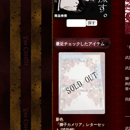
最近チェックしたアイテム
「
武
武
獅
絢
華
同
新色
「獅子カメリア」レターセッ
武
ト
[
武田錦
]