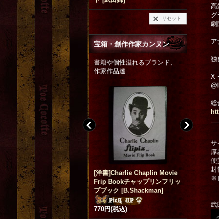
高
グ
リセット
劇
ア
宝箱・創作作家カンヌン
独
書籍や個性溢れるブランド、
作家作品達
X・
@I
総
htt
サ
厚
便
封
洋書]Charlie Chaplin Movie
キャッツイラスト マスクケ
【PAPAYA
※
Frip Bookチャップリンフリッ
ース 2種
[
y.nyanmo
]
kin 
プブック
[
B.Shackman
]
650円
(税込)
See You
512円
(税
武
770円
(税込)