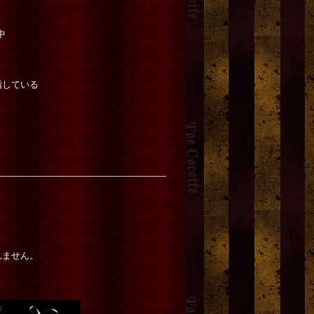
中
指している
書TH No.8
「記憶の廃園」Rose・Guiggl
NEW「ダチュラ」モノト
れません。
ル」
es Cloud9 Original blend T
レターセット
[
武田錦
]
ea
[
Cloud9
]
750円
(税込)
4,320円
(税込)