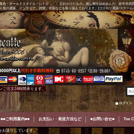
薇色・オールドスタイル・レトロ・・・ 忘れかけたもの、探し物を詰め込んだ、経年色雑
人形の通販、インテリア、雑貨、衣装などを取り揃えております。[ゴスロリ通販/スチーム
ンご注文24時間承ります。
ログイン
■■ご利用案内■■
お支払い・発送方法など
■お問い合せ■
Toe 
をお送りしています。