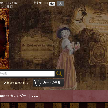
貨店。日々を彩る
文字サイズ
:
パンク通販]
0
カートの中身
新規登録はこちら
Cocotte カレンダー