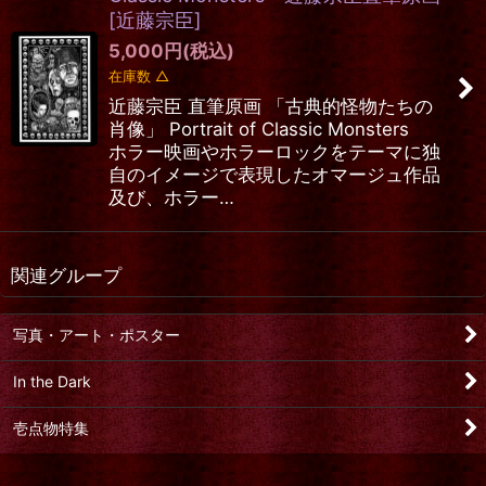
[
近藤宗臣
]
5,000
円
(税込)
在庫数 △
近藤宗臣 直筆原画 「古典的怪物たちの
肖像」 Portrait of Classic Monsters
ホラー映画やホラーロックをテーマに独
自のイメージで表現したオマージュ作品
及び、ホラー…
関連グループ
写真・アート・ポスター
In the Dark
壱点物特集