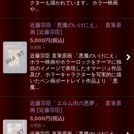
クターも描かれています。 ホラー映画
や…
近藤宗臣「悪魔のいけにえ」 直筆原
画
[
近藤宗臣
]
5,000
円
(税込)
在庫数 ×
近藤宗臣 直筆原画 「悪魔のいけにえ」
ホラー映画やホラーロックをテーマに独
自のイメージで表現したオマージュ作品
及び、ホラーキャラクターを写実的に描
いたペン画ポートレイト作品より 「悪
魔…
近藤宗臣「エルム街の悪夢」 直筆原
画
[
近藤宗臣
]
5,000
円
(税込)
在庫数 ×
近藤宗臣 直筆原画 「悪魔のいけにえ」