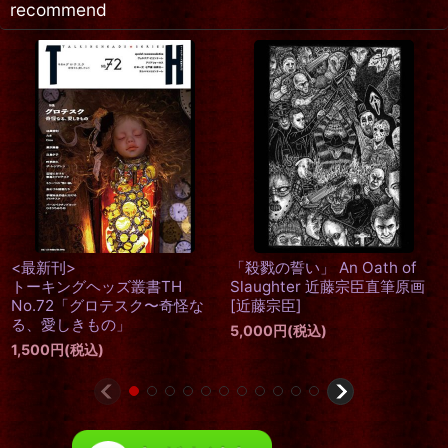
recommend
「古典的怪物たち
トーキングヘッズ叢書TH
Portrait of Class
No.75「秘めごとから覗く世
Monsters 近
 Oath of
界」
[
近藤宗臣
]
近藤宗臣直筆原画
1,500
円
(税込)
5,000
円
(税込)