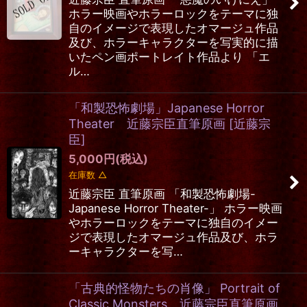
ホラー映画やホラーロックをテーマに独
自のイメージで表現したオマージュ作品
及び、ホラーキャラクターを写実的に描
いたペン画ポートレイト作品より 「エ
ル…
「和製恐怖劇場」Japanese Horror
Theater 近藤宗臣直筆原画
[
近藤宗
臣
]
5,000
円
(税込)
在庫数 △
近藤宗臣 直筆原画 「和製恐怖劇場-
Japanese Horror Theater-」 ホラー映画
やホラーロックをテーマに独自のイメー
ジで表現したオマージュ作品及び、ホラ
ーキャラクターを写…
「古典的怪物たちの肖像」 Portrait of
Classic Monsters 近藤宗臣直筆原画