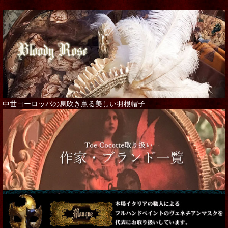
中世ヨーロッパの息吹き薫る美しい羽根帽子