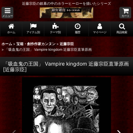
近藤宗臣の銀幕の中のホラーヒーローを描いたシリーズ
メニュー
カート
ホーム
アイテム別
テーマ別
履歴
マイページ
商品検索
ホーム
>
宝箱・創作作家カンヌン
>
近藤宗臣
>
「吸血鬼の王国」 Vampire kingdom 近藤宗臣直筆原画
「吸血鬼の王国」 Vampire kingdom 近藤宗臣直筆原画
[
近藤宗臣
]