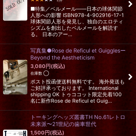
■特集／ベルメール――日本の球体関節
人形への影響 ISBN978-4-902916-17-1
球体関節人形を発見し、独自のエロティ
シズムを創出したベルメールを解読す
る。 日本のアー…
写真集●Rose de Reficul et Guigglesー
Beyond the Aestheticism
3,080
円
(税込)
在庫数 ◯
ポスト投函便送料無料です。 海外発送も
ご好評承っております。 International
shipping OK トゥココット限定先着100
名に新作Rose de Reficul et Guig…
トーキングヘッズ叢書TH No.61レトロ
未来派〜21世紀の歯車世代
1,500
円
(税込)