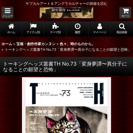
サブカルアート＆アングラカルチャーの前線を読む
メニュー
カート
ホーム
アイテム別
テーマ別
履歴
マイページ
商品検索
ホーム
>
宝箱・創作作家カンヌン
>
色々、時のものから。
>
トーキングヘッズ叢書TH No.73「変身夢譚〜異分子になることの願望と恐怖」
トーキングヘッズ叢書TH No.73「変身夢譚〜異分子に
なることの願望と恐怖」