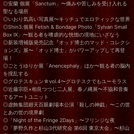
◎安蘭 個展「Sanctum」〜痛みや苦しみを受け入れる
聖なる場所
◎いおり気高い写真展〜キッチュでエロティックな世界
◎Shin3.個展 Fetish & Bondage Photo「Sylvan Small
Box IX」〜観る者を嗜虐的な恍惚の境地にいざなう
◎新装増補版発売記念『オッド博士のマッド・コレクシ
ョンズ』展〜「オッド博士」がパワーアップして再登
場！
◎ごとうゆりか展「Anencephaly」ほか〜観る者の脳内
を撹乱する
◎グロテスキュン☆vol.4〜グロテスクでもユーモラス
◎近藤宗臣×相良つつじ二人展、春ノ縄展〜不協和音奏
でるアートユニット
◎虚飾集団廻天百眼劇場本公演「殺しの神戯」〜この世
とあの世の境界劇
◎「Night of the Fringe 2Days」〜フリンジな夜
◎「夢野久作と杉山3代研究会 第6回 東京大会」〜杉山