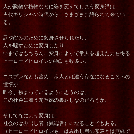
人が動物や植物などに姿を変えてしまう変身譚は
古代ギリシャの時代から、さまざまに語られて来てい
る。
罰や怨みのために変身させられたり、
人を騙すために変身したり……。
いまではもちろん、変身によって常人を超えた力を得る
ヒーロー／ヒロインの物語も数多い。
コスプレなども含め、常人とは違う存在になることへの
憧憬が
昨今、強まっているように思うのは、
この社会に漂う閉塞感の裏返しなのだろうか。
そしてなにより変身は、
社会のはみ出し者（異端者）になることでもある。
（ヒーロー／ヒロインも、はみ出し者の悲哀とは無縁で