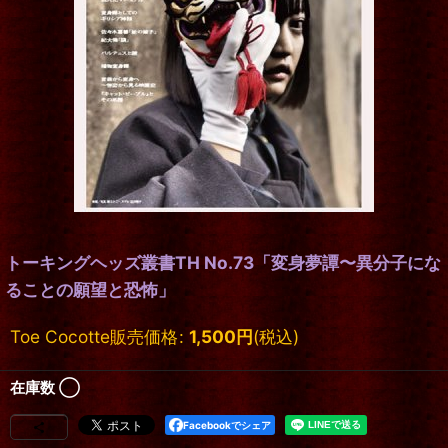
トーキングヘッズ叢書TH No.73「変身夢譚〜異分子にな
ることの願望と恐怖」
Toe Cocotte販売価格
:
1,500
円
(税込)
在庫数 ◯
Facebookでシェア