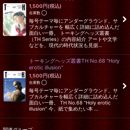
1,500
円
(税込)
在庫数 ◯
毎号テーマ毎にアンダーグラウンド、サ
ブカルチャーを 幅広く詳細に詰め込んだ
面白い一冊。 トーキングヘッズ叢書
（TH Series）の内容紹介 アートや文学
などを、現代の時代状況も見据…
トーキングヘッズ叢書TH No.68 "Holy
erotic illusion"
1,500
円
(税込)
在庫数 ◯
毎号テーマ毎にアンダーグラウンド、サ
ブカルチャーを幅広く詳細に詰め込んだ
面白い一冊。 TH No.68 "Holy erotic
illusion" 今、紙で集めたい本 …
関連グループ