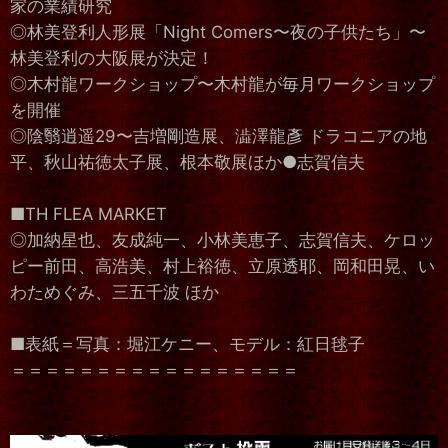
家の業績研究
◎林美登利人形展「Night Comers〜夜の子供たち」〜
林美登利の大阪展が決定！
◎木村龍ワークショップ〜木村龍が毎月ワークショップ
を開催
◎陰翳逍遥29〜吉増剛造展、澁澤龍彥 ドラコニアの地
平、秋山祐徳太子展、根本敬展ほか●志賀信夫
■TH FLEA MARKET
◎加納星也、友成純一、小林美恵子、志賀信夫、ケロッ
ピー前田、高浩美、村上裕徳、立原透耶、岡和田晃、い
わためぐみ、三五千波 ほか
■表紙＝写真：堀江ケニー、モデル：紅日毬子
＝＝＝＝＝＝＝＝＝＝＝＝＝＝＝＝＝