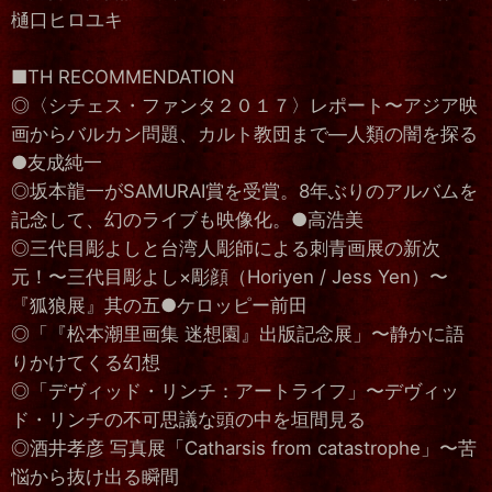
樋口ヒロユキ
■TH RECOMMENDATION
◎〈シチェス・ファンタ２０１７〉レポート〜アジア映
画からバルカン問題、カルト教団まで―人類の闇を探る
●友成純一
◎坂本龍一がSAMURAI賞を受賞。8年ぶりのアルバムを
記念して、幻のライブも映像化。●高浩美
◎三代目彫よしと台湾人彫師による刺青画展の新次
元！〜三代目彫よし×彫顔（Horiyen / Jess Yen）〜
『狐狼展』其の五●ケロッピー前田
◎「『松本潮里画集 迷想園』出版記念展」〜静かに語
りかけてくる幻想
◎「デヴィッド・リンチ：アートライフ」〜デヴィッ
ド・リンチの不可思議な頭の中を垣間見る
◎酒井孝彦 写真展「Catharsis from catastrophe」〜苦
悩から抜け出る瞬間