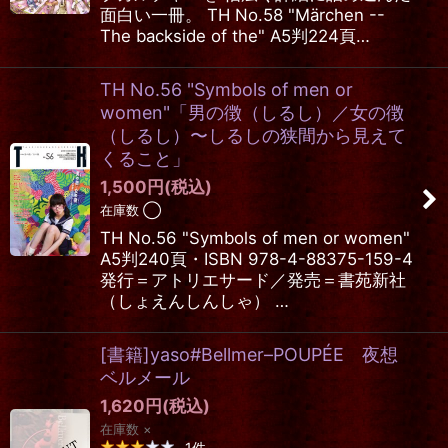
面白い一冊。 TH No.58 "Märchen --
The backside of the" A5判224頁…
TH No.56 "Symbols of men or
women"「男の徴（しるし）／女の徴
（しるし）〜しるしの狭間から見えて
くること」
1,500
円
(税込)
在庫数 ◯
TH No.56 "Symbols of men or women"
A5判240頁・ISBN 978-4-88375-159-4
発行＝アトリエサード／発売＝書苑新社
（しょえんしんしゃ） …
[書籍]yaso#Bellmer–POUPÉE 夜想
ベルメール
1,620
円
(税込)
在庫数 ×
1
件