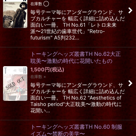
在庫数 ◯
毎号テーマ毎にアンダーグラウンド、サ
ブカルチャーを 幅広く詳細に詰め込んだ
面白い一冊。 TH No.61「レトロ未来
派〜21世紀の歯車世代」"Retro-
futurism" A5判232…
トーキングヘッズ叢書TH No.62大正
耽美〜激動の時代に花開いたもの
1,500
円
(税込)
在庫数 ×
毎号テーマ毎にアンダーグラウンド、サ
ブカルチャーを 幅広く詳細に詰め込んだ
面白い一冊。 TH No.62 "Aesthetics of
Taisho period"大正耽美〜激動の時代に
花開い…
トーキングヘッズ叢書TH No.60 制服
イズム〜禁断の美学〜