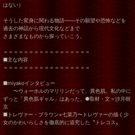
はない）
そうした変身に関わる物語――その願望や恐怖などを
過去の神話から現代文化などまで
さまざまなものから探っていこう。
＝＝＝＝＝＝＝＝＝＝＝＝＝＝＝＝＝
■主な内容
＝＝＝＝＝＝＝＝＝＝＝＝＝＝＝＝＝
■miyakoインタビュー
〜ウォーホルのマリリンだって、異色肌。私の中に
ずっと「異色肌ギャル」はあった。●取材・文＝沙月樹
京
■トレヴァー・ブラウン×七菜乃〜トレヴァーの描く少
女のかわいらしさを徹底的に追究した〝トレコス〟