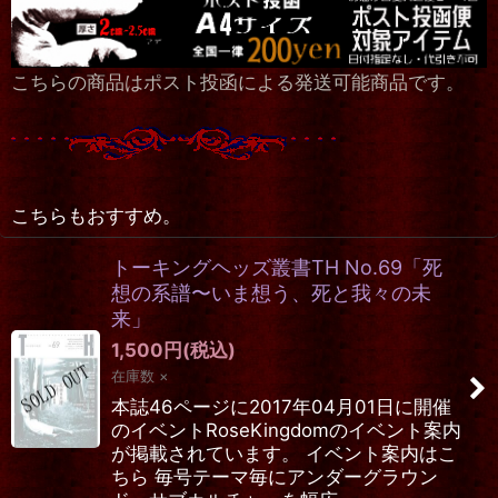
こちらの商品はポスト投函による発送可能商品です。
こちらもおすすめ。
トーキングヘッズ叢書TH No.69「死
想の系譜〜いま想う、死と我々の未
来」
1,500
円
(税込)
在庫数 ×
本誌46ページに2017年04月01日に開催
のイベントRoseKingdomのイベント案内
が掲載されています。 イベント案内はこ
ちら 毎号テーマ毎にアンダーグラウン