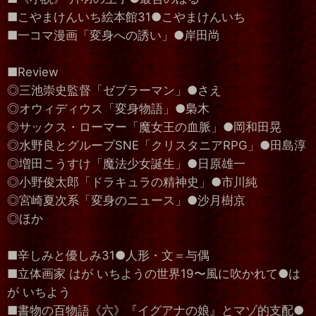
■こやまけんいち絵本館31●こやまけんいち
■一コマ漫画「変身への誘い」●岸田尚
■Review
◎三池崇史監督「ゼブラーマン」●さえ
◎オウィディウス「変身物語」●梟木
◎サックス・ローマー「魔女王の血脈」●岡和田晃
◎水野良とグループSNE「クリスタニアRPG」●田島淳
◎増田こうすけ「魔法少女誕生」●日原雄一
◎小野俊太郎「ドラキュラの精神史」●市川純
◎宮崎夏次系「変身のニュース」●沙月樹京
◎ほか
■辛しみと優しみ31●人形・文＝与偶
■立体画家 はが いちようの世界19〜風に吹かれて●は
が いちよう
■書物の百物語《六》『イグアナの娘』とマゾ的支配●