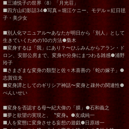
■三浦悦子の世界〈8〉「月光荘」
■四方山幻影話34●写真＝堀江ケニー、モデル＝紅日毬
子・美少女
■別人化マニュアル〜あなたが明日から「別人」として
生きていくための10の方法●梟木
■変身するは「我」にあり？〜ひふみんからアラン・ド
ロン、安部公房まで、変身や分身にまつわる雑感●浦野
玲子
■さまざまな変身の類型と佐々木喜善の「蛇の嫁子」●
志賀信夫
■変身譚としてのギリシア神話〜変身と疎外の関連性●
べんいせい
■変身を否認する母〜紀大偉の「膜」●石和義之
■夢と欲望の実現と、〝変身〟●友成純一
■人を変態に変身させる妄想の遊戯●日原雄一