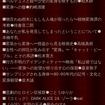
■バルテュスと鏡〜少女の変身を映すもの●柏木静
■変身への檄●釣崎清隆
■物言わぬ樹木にもしも人魂が宿ったら〜植物変身譚の
考察●待兼音二郎
■あなたが私を発見してしまったということについて●
本橋牛乳
■変装から変身へ〜怪盗から見る映画史●高槻真樹
■女性への抑圧が生み出す〝変身〟〜『キャット・ピー
プル』とその系譜●松本寛大
■行方不明のアイデンティティー〜映画『私は彼ではな
い』――変身への欲望が焙り出す心の深淵●森泉敦子
■サンプリングされる身体〜80-90年代の記号・文化と
変身願望●並木誠
■悲劇のヒロイン症候群●ごとうゆりか
■《コミック》 DARK ALICE 24. ゾーラ●eat
■《小説》 片羽の王子●最合のぼる