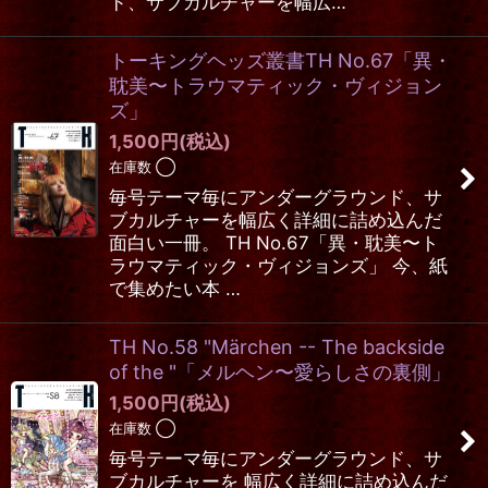
ド、サブカルチャーを幅広…
トーキングヘッズ叢書TH No.67「異・
耽美〜トラウマティック・ヴィジョン
ズ」
1,500
円
(税込)
在庫数 ◯
毎号テーマ毎にアンダーグラウンド、サ
ブカルチャーを幅広く詳細に詰め込んだ
面白い一冊。 TH No.67「異・耽美〜ト
ラウマティック・ヴィジョンズ」 今、紙
で集めたい本 …
TH No.58 "Märchen -- The backside
of the "「メルヘン〜愛らしさの裏側」
1,500
円
(税込)
在庫数 ◯
毎号テーマ毎にアンダーグラウンド、サ
ブカルチャーを 幅広く詳細に詰め込んだ