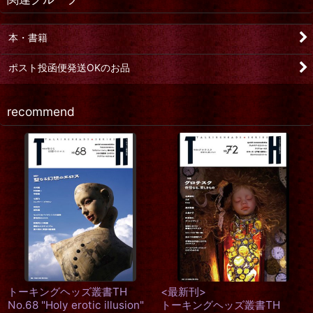
本・書籍
ポスト投函便発送OKのお品
recommend
TH No.56 "Symbols of men
トーキングヘッズ叢書TH
or women"「男の徴（しる
No.61レトロ未来派〜21世紀
し）／女の徴（しるし）〜し
の歯車世代
るしの狭間から見えてくるこ
1,500
円
(税込)
と」