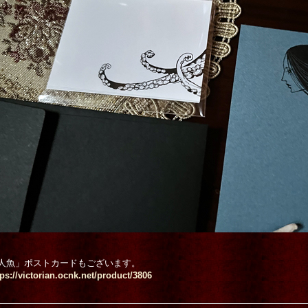
人魚」ポストカードもございます。
tps://victorian.ocnk.net/product/3806
美男におわす
ヘッズ叢書TH No.7
トーキングヘッズ叢書TH No.7
2,970円
(税込)
きイノセンス」
6「天使／堕天使〜閉塞したこ