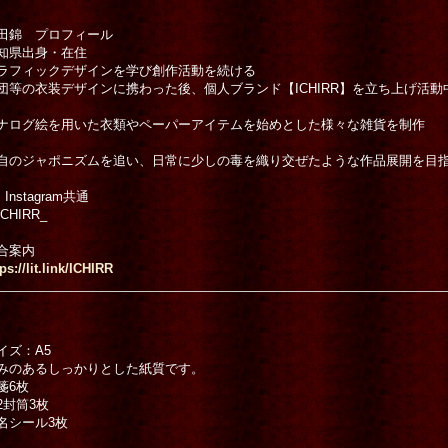
税込)
の世界の救済者」
1,500円
(税込)
田錦 プロフィール
知県出身・在住
ラフィックデザインを学び創作活動を続ける
団等の衣装デザインに携わった後、個人ブランド【ICHIRR】を立ち上げ活動
ナログ絵を用いた衣類やペーパーアイテムを始めとした様々な雑貨を制作
自のジャポニズムを追い、日常に少しの毒を織り交ぜたような作品展開を目
Instagram共通
CHIRR_
合案内
ps://lit.link/ICHIRR
イズ：A5
みのあるしっかりとした紙質です。
箋6枚
2封筒3枚
名シール3枚