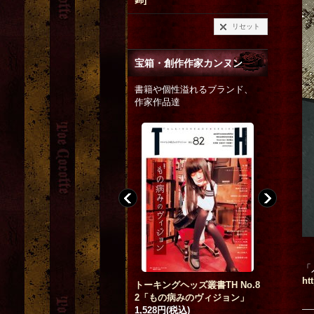
リセット
宝箱・創作作家カンヌン
書籍や個性溢れるブランド、
作家作品達
「
ht
unny in the music room
トーキングヘッズ叢書TH No.8
Blood B.
]
2「もの病みのヴィジョン」
トーキング
8,000円
(税込)
1,528円
(税込)
4「罪深