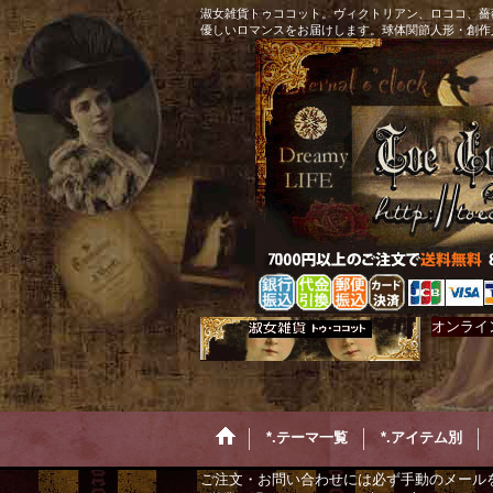
淑女雑貨トゥココット。ヴィクトリアン、ロココ、薔
優しいロマンスをお届けします。球体関節人形・創作
オンライ
*.テーマ一覧
*.アイテム別
ご注文・お問い合わせには必ず手動のメール