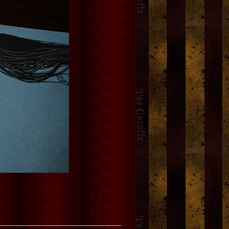
[SALE]
no.18 ワンダーランド 
豚足 pig's feet_candle.
ーカップ お猪口にも
[
asking for the moon.
]
[
Beelzebub(ベルゼブブ)
]