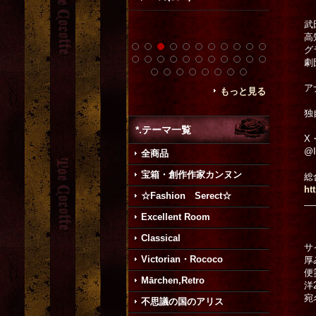
1,500円
(
武
高
グ
劇
ア
もっと見る
独
*.テーマ一覧
X・
@I
全商品
宝箱・創作作家カンヌン
総
htt
☆Fashion Serect☆
Excellent Room
Classical
サ
Victorian・Rococo
厚
便
Mārchen,Retro
洋
宛
不思議の国のアリス