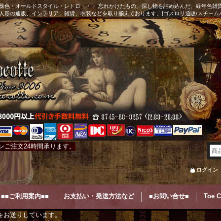
薇色・オールドスタイル・レトロ・・・ 忘れかけたもの、探し物を詰め込んだ、経年色雑
人形の通販、インテリア、雑貨、衣装などを取り揃えております。[ゴスロリ通販/スチーム
ンご注文24時間承ります。
ログイン
■■ご利用案内■■
お支払い・発送方法など
■お問い合せ■
Toe 
をお送りしています。