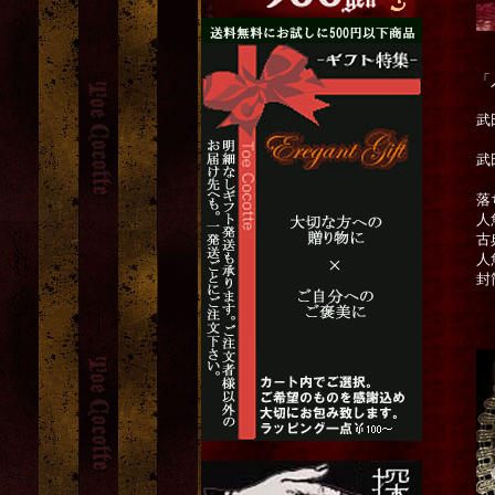
「
武
武
落
人
古
人
封