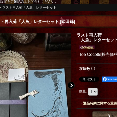
の設定をご確認の上お問合せください。
>
ラスト再入荷「人魚」レターセット
スト再入荷「人魚」レターセット
[
武田錦
]
ラスト再入荷
「人魚」レターセッ
Toe Cocotte販売価
在庫数 ◯
Faceb
数量
:
返品特約に関する重要