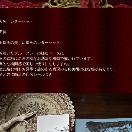
人魚」レターセット
田錦
田錦氏の美しい線画のレターセット。
ち着いたブルーグレーの様なベースに
魚の絵柄は名画の様なお洒落な構図で描かれています。
典的な構図感で美しい便りになりますね。
魚に絡む蛸もお見事で趣のある表現の古典美術の様な感があります。
筒と共に蛸足の宛名シールつき