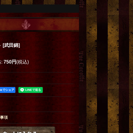
ト
[
武田錦
]
格
:
750円
(税込)
ookでシェア
事項