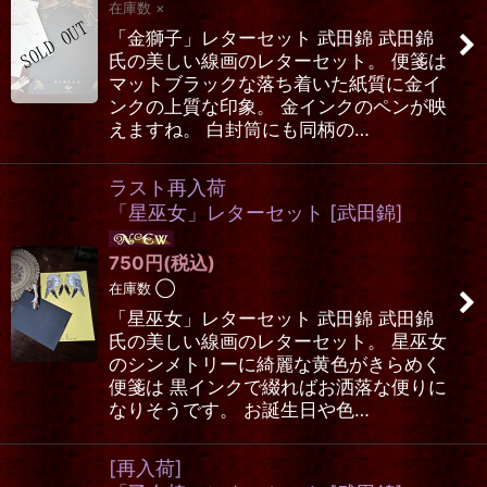
在庫数 ×
「金獅子」レターセット 武田錦 武田錦
氏の美しい線画のレターセット。 便箋は
マットブラックな落ち着いた紙質に金イ
ンクの上質な印象。 金インクのペンが映
えますね。 白封筒にも同柄の…
ラスト再入荷
「星巫女」レターセット
[
武田錦
]
750
円
(税込)
在庫数 ◯
「星巫女」レターセット 武田錦 武田錦
氏の美しい線画のレターセット。 星巫女
のシンメトリーに綺麗な黄色がきらめく
便箋は 黒インクで綴ればお洒落な便りに
なりそうです。 お誕生日や色…
[再入荷]