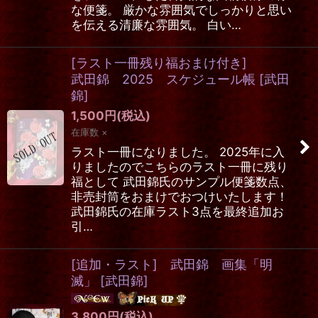
な便箋。 厳かな雰囲気でしっかりと思い
を伝える清廉な雰囲気。 白い…
[ラスト一冊残り福おまけ付き]
武田錦 2025 スケジュール帳
[
武田
錦
]
1,500
円
(税込)
在庫数 ×
ラスト一冊になりました。 2025年に入
りましたのでこちらのラスト一冊に残り
福として 武田錦氏のサンプル便箋数点、
非売封筒をおまけでおつけいたします！
武田錦氏の在庫ラスト3点を最終追加お
引…
[追加・ラスト] 武田錦 画集「明
滅」
[
武田錦
]
3,800
円
(税込)