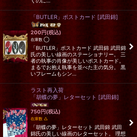
くのに…
「BUTLER」ポストカード
[
武田錦
]
200
円
(税込)
在庫数 ◯
「BUTLER」ポストカード 武田錦 武田錦
氏の美しい線画のステーショナリー。 三
者の執事の肖像が美しいポストカード。
まるでお抱え執事を並べた主の気分。 黒
いフレームもシン…
ラスト再入荷
「胡蝶の夢」レターセット
[
武田錦
]
750
円
(税込)
在庫数 △
「胡蝶の夢」レターセット 武田錦 武田
錦氏の美しい線画のレターセット。 理想