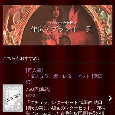
こちらもおすすめ。
[再入荷]
「ダチュラ 紫」レターセット
[
武田
錦
]
750
円
(税込)
在庫数 ×
「ダチュラ」レターセット 武田錦 武田
錦氏の美しい線画のレターセット。 花柄
をフレームにした古典的な図柄模様の様