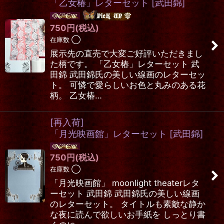
「乙女椿」レターセット
[
武田錦
]
750
円
(税込)
在庫数 ◯
展示先の直売で大変ご好評いただきまし
た柄です。 「乙女椿」レターセット 武
田錦 武田錦氏の美しい線画のレターセッ
ト。 可憐で愛らしいお色と丸みのある花
柄。 乙女椿…
[再入荷]
「月光映画館」レターセット
[
武田錦
]
750
円
(税込)
在庫数 ◯
「月光映画館」 moonlight theaterレタ
ーセット 武田錦 武田錦氏の美しい線画
のレターセット。 タイトルも素敵な静か
な夜に読んで欲しいお手紙を しっとり書