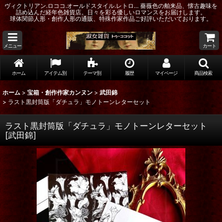
ヴィクトリアン.ロココ.オールドスタイル.レトロ… 薔薇色の舶来品、懐古趣味を
詰め込んだ経年色雑貨店。日々を彩る優しいロマンスをお届けします。
球体関節人形・創作人形の通販、特殊作家作品ご好評いただいております。
メニュー
カート
ホーム
アイテム別
テーマ別
履歴
マイページ
商品検索
ホーム
>
宝箱・創作作家カンヌン
>
武田錦
>
ラスト黒封筒版「ダチュラ」モノトーンレターセット
ラスト黒封筒版「ダチュラ」モノトーンレターセット
[
武田錦
]