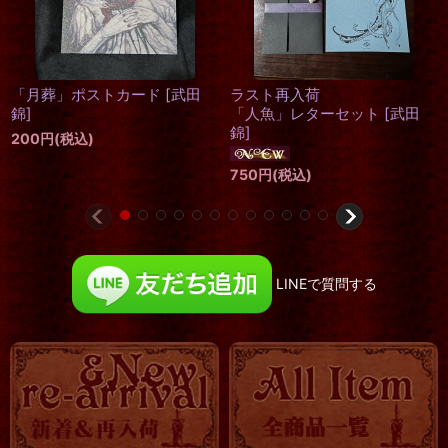
再入荷
「&QUEEN」ポストカード
「＆ALICE」レターセット
[
武
[
武田錦
]
田錦
]
200
円
(税込)
750
円
(税込)
LINEで質問する