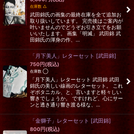
在庫数 △
武田錦氏の画集の最終在庫を全て追加お
取り扱いしています。 完売後はご案内が
叶いませんのでどうぞお引き立てをお願
いいたします。 画集「明滅」 武田錦 武
田錦氏の渾身の作、…
「月下美人」レターセット
[
武田錦
]
750
円
(税込)
在庫数 ◯
「月下美人」レターセット 武田錦 武田
錦氏の美しい線画のレターセット。 これ
ぞボタニカル、と、言いますと軽々しい
響きでしょうか。 ですけれど、心にサー
ンと透き通り響き渡る様な、…
「金獅子」レターセット
[
武田錦
]
800
円
(税込)