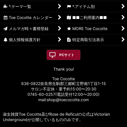
*.テーマ一覧
*.アイテム別
Toe Cocotte カレンダー
■■ご利用案内■■
メルマガ時々書簡登録
MORE Toe Cocotte
個人情報保護方針
特定商取引法表示
PCサイト
Thank you!
Toe Cocotte
636-0822奈良県生駒郡三郷町立野南1丁目1-15
サロン不定休・要予約15:00〜20:30
0745-60-0257(電話受付12:00〜20:00)
mail:shop@toecocotte.com
淑女雑貨Toe Cocotte及びRose de Reficulの公式はVictorian
Undergroundが公開しているもののみです。
Victorian Underground
https://victorian666.com