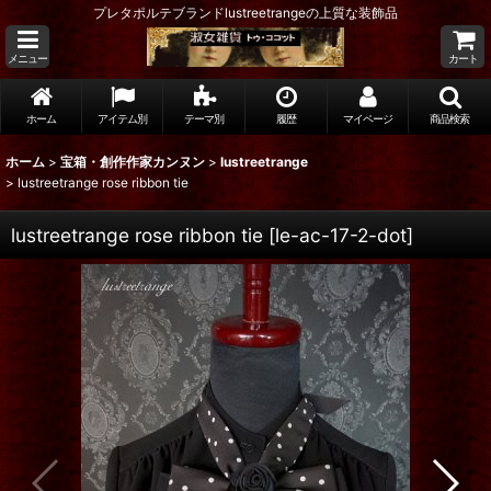
プレタポルテブランドlustreetrangeの上質な装飾品
メニュー
カート
ホーム
アイテム別
テーマ別
履歴
マイページ
商品検索
ホーム
>
宝箱・創作作家カンヌン
>
lustreetrange
>
lustreetrange rose ribbon tie
lustreetrange rose ribbon tie
[
le-ac-17-2-dot
]