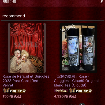
服飾小物
recommend
Rose de Reficul et Guiggles
「記憶の廃園」Rose・
2023 Post Card
[
Red
Guiggles Cloud9 Original
Velvet
]
blend Tea
[
Cloud9
]
150
円
(税込)
4,320
円
(税込)