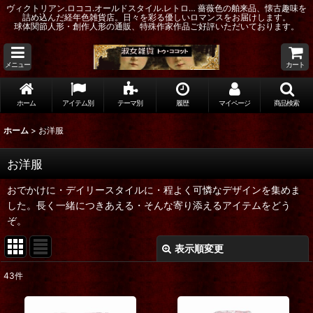
ヴィクトリアン.ロココ.オールドスタイル.レトロ… 薔薇色の舶来品、懐古趣味を
詰め込んだ経年色雑貨店。日々を彩る優しいロマンスをお届けします。
球体関節人形・創作人形の通販、特殊作家作品ご好評いただいております。
メニュー
カート
ホーム
アイテム別
テーマ別
履歴
マイページ
商品検索
ホーム
>
お洋服
お洋服
おでかけに・デイリースタイルに・程よく可憐なデザインを集めま
した。長く一緒につきあえる・そんな寄り添えるアイテムをどう
ぞ。
表示順変更
閉じる
43
件
表示数
: