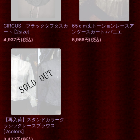
CIRCUS ブラックタフタスカ
65ｃｍ丈トーションレースア
ート
[
2size
]
ンダースカート+パニエ
4,937
円
(税込)
5,966
円
(税込)
【再入荷】スタンドカラーク
ラシックレースブラウス
[
2colors
]
3,477
円
(税込)