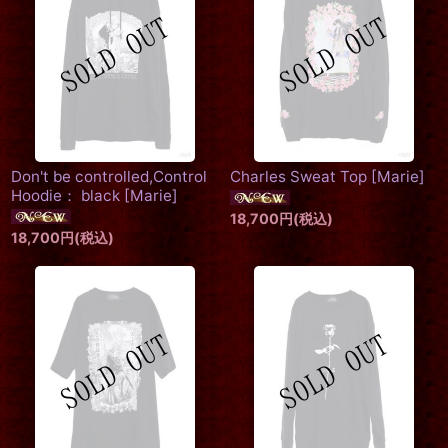
Don't be controlled,Control
Charles Sweat Top
[
Marie
]
Hoodie： black
[
Marie
]
18,700
円
(税込)
18,700
円
(税込)