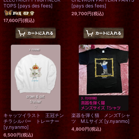
TOPS
[
pays des fees
]
[
pays des fees
]
29,700
円
(税込)
17,600
円
(税込)
キャッツイラスト 王冠チン
楽器を弾く猫 メンズTシャ
チラシルバー トレーナー
ツ M.Lサイズ
[
y.nyanmo
]
[
y.nyanmo
]
4,800
円
(税込)
6,500
円
(税込)