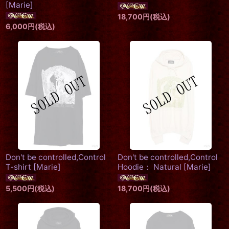
[
Marie
]
18,700
円
(税込)
6,000
円
(税込)
Don't be controlled,Control
Don't be controlled,Control
T-shirt
[
Marie
]
Hoodie： Natural
[
Marie
]
5,500
円
(税込)
18,700
円
(税込)