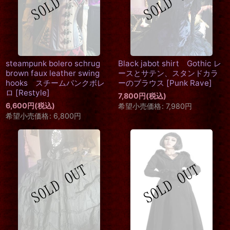
steampunk bolero schrug
Black jabot shirt Gothic レ
brown faux leather swing
ースとサテン、スタンドカラ
hooks スチームパンクボレ
ーのブラウス
[
Punk Rave
]
ロ
[
Restyle
]
7,800
円
(税込)
6,600
円
(税込)
希望小売価格
:
7,980
円
希望小売価格
:
6,800
円