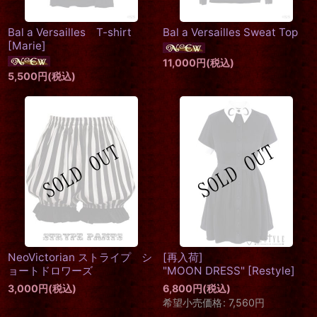
Bal a Versailles T-shirt
Bal a Versailles Sweat Top
[
Marie
]
11,000
円
(税込)
5,500
円
(税込)
NeoVictorian ストライプ シ
[再入荷]
ョートドロワーズ
"MOON DRESS"
[
Restyle
]
3,000
円
(税込)
6,800
円
(税込)
希望小売価格
:
7,560
円