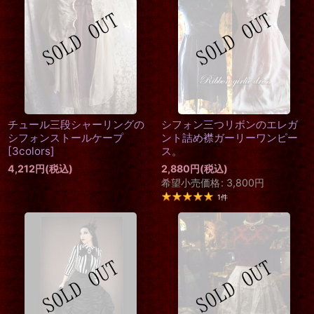
チュール三段シャーリングの
シフォン三つリボンのエレガ
シフォンストールケープ
ント詰め襟ガーリーワンピー
[
3colors
]
ス。
4,212
円
(税込)
2,880
円
(税込)
希望小売価格
:
3,800
円
1
件