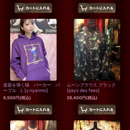
楽器を弾く猫 パーカー パ
ムーンブラウス ブラック
ープル L
[
y.nyanmo
]
[
pays des fees
]
6,500
円
(税込)
26,400
円
(税込)