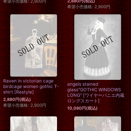
2,880
円
(税込)
希望小売価格
:
2,900
円
希望小売価格
:
2,900
円
Raven in victorian cage
angels stained
birdcage women gothic T-
glass"GOTHIC WINDOWS
shirt
[
Restyle
]
LONG"
[
ワイヤーパニエ内蔵
2,880
円
(税込)
ロングスカート
]
希望小売価格
:
2,900
円
10,080
円
(税込)