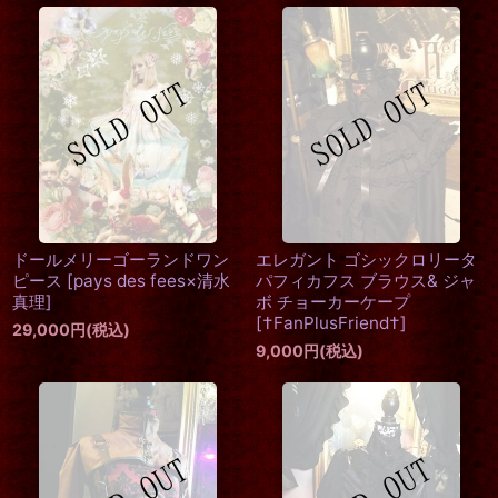
ドールメリーゴーランドワン
エレガント ゴシックロリータ
ピース
[
pays des fees×清水
パフィカフス ブラウス& ジャ
真理
]
ボ チョーカーケープ
[
†FanPlusFriend†
]
29,000
円
(税込)
9,000
円
(税込)