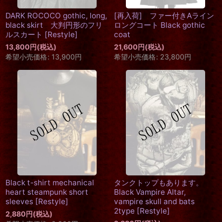
DARK ROCOCO gothic, long,
[再入荷] ファー付きAライン
black skirt 大判円形のフリ
ロングコート Black gothic
ルスカート
[
Restyle
]
coat
13,800
円
(税込)
21,600
円
(税込)
希望小売価格
:
13,900
円
希望小売価格
:
23,800
円
Black t-shirt mechanical
タンクトップもあります。
heart steampunk short
Black Vampire Altar,
sleeves
[
Restyle
]
vampire skull and bats
2type
[
Restyle
]
2,880
円
(税込)