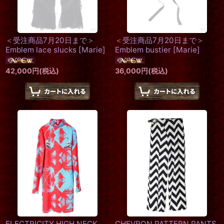
＜受注商品7月20日まで＞
＜受注商品7月20日まで＞
Emblem lace slucks
[
Marie
]
Emblem bustier
[
Marie
]
42,000
円
(税込)
36,000
円
(税込)
ELECTRICITY HIGH NECK
CHEVRON PATTERN PANTS