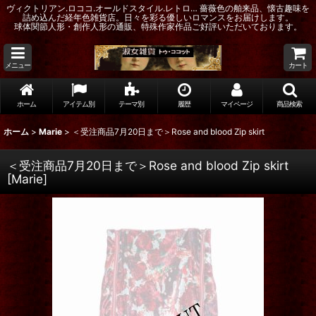
ヴィクトリアン.ロココ.オールドスタイル.レトロ… 薔薇色の舶来品、懐古趣味を
詰め込んだ経年色雑貨店。日々を彩る優しいロマンスをお届けします。
球体関節人形・創作人形の通販、特殊作家作品ご好評いただいております。
メニュー
カート
ホーム
アイテム別
テーマ別
履歴
マイページ
商品検索
ホーム
>
Marie
>
＜受注商品7月20日まで＞Rose and blood Zip skirt
＜受注商品7月20日まで＞Rose and blood Zip skirt
[
Marie
]