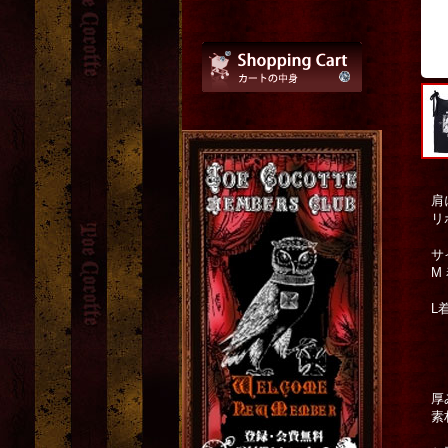
肩
リ
M
L
厚み
素材