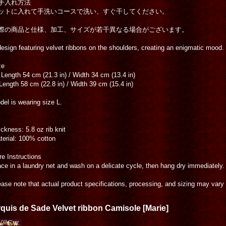
手入れ方法
ットに入れて手洗いコースで洗い、すぐ干してください。
際の商品と仕様、加工、サイズが若干異なる場合がございます。
design featuring velvet ribbons on the shoulders, creating an enigmatic mood.
ze
 Length 54 cm (21.3 in) / Width 34 cm (13.4 in)
 Length 58 cm (22.8 in) / Width 39 cm (15.4 in)
del is wearing size L.
ckness: 5.8 oz rib knit
terial: 100% cotton
re Instructions
ace in a laundry net and wash on a delicate cycle, then hang dry immediately.
ease note that actual product specifications, processing, and sizing may vary s
quis de Sade Velvet ribbon Camisole
[
Marie
]