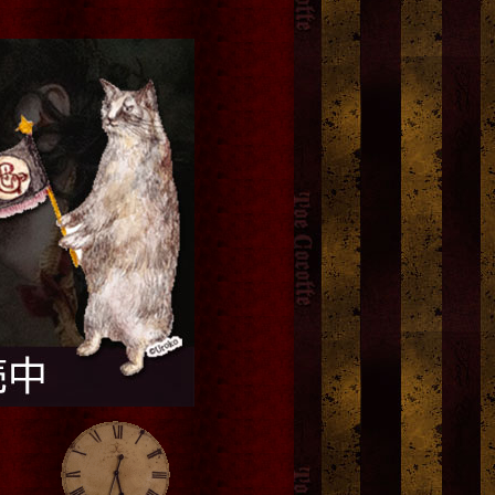
「Same Color」額装原画
キャッツイラストハンド
ターセット
[
y.nyanmo
]
ド ヘアピン 2個セット
[
y.nyanmo
]
8,800円
(税込)
1,300円
(税込)