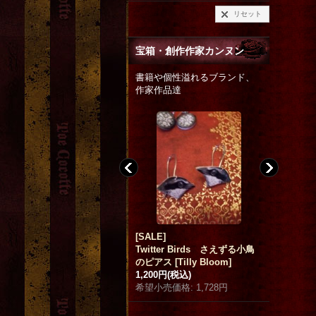
リセット
宝箱・創作作家カンヌン
書籍や個性溢れるブランド、
作家作品達
SALE]
ラスト再入荷
a clockw
Twitter Birds さえずる小鳥
「星巫女」レターセット
[
武田
B.
]
のピアス
[
Tilly Bloom
]
錦
]
32,000円
,200円
(税込)
希望小売価格
:
1,728円
750円
(税込)