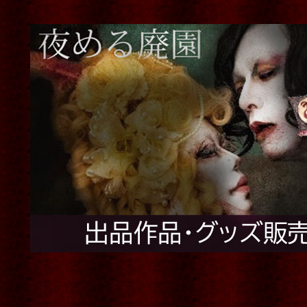
ork alice…
[
Blood
No.22：月下美人標本
[
月下美
[再入荷]
人屋さん
]
「月光映画館」レ
(税込)
[
武田錦
]
17,000円
(税込)
750円
(税込)