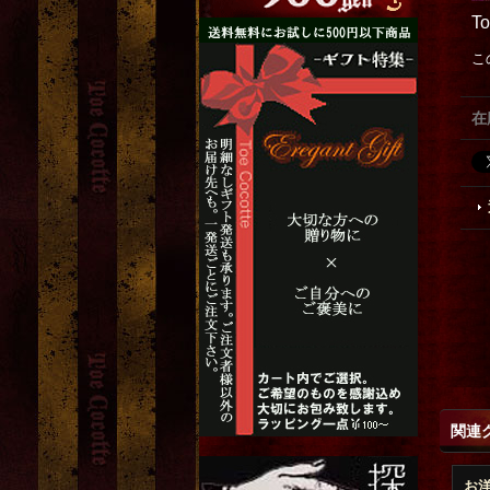
T
こ
在
関連
お