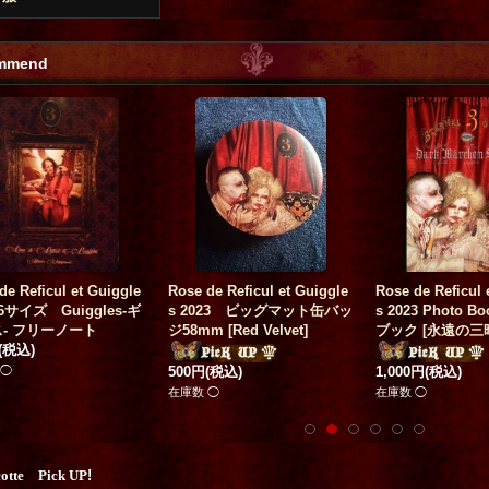
mmend
de Reficul et Guiggle
Rose de Reficul et Guiggle
Rose de Reficul 
6サイズ Guiggles-ギ
s 2023 ビッグマット缶バッ
s 2023 Photo 
- フリーノート
ジ58mm
[
Red Velvet
]
ブック
[
永遠の三
(税込)
 ◯
500円
(税込)
1,000円
(税込)
在庫数 ◯
在庫数 ◯
cotte Pick UP
!