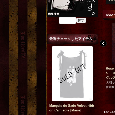
reco
最近チェックしたアイテム
t
lustreetrange rose ribbon ti
「Yuwan de Reficulー赤い
Rose 
st
e
[
le-ac-17-2-blue
]
くつー」 A4額写真
[
-Ghost
s Ｂ
13,200円
(税込)
of Dream-
]
グルス
3,000円
(税込)
300円
在庫数 △
在庫数 △
在庫数
Marquis de Sade Velvet ribb
on Camisole
[
Marie
]
Toe Co