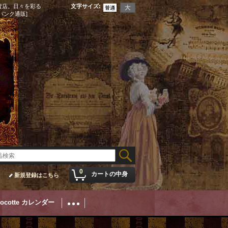
貨店。日々を彩る
文字サイズ
:
パンク通販]
0
カートの中身
新規登録はこちら
Cocotte カレンダー