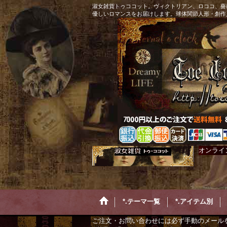
淑女雑貨トゥココット。ヴィクトリアン、ロココ、薔
優しいロマンスをお届けします。球体関節人形・創作
オンライ
*.テーマ一覧
*.アイテム別
ご注文・お問い合わせには必ず手動のメール