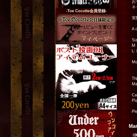
お
ネ
-Toe Cocotte会員登録-
実
A 
Si
M:
L:
Mo
Thi
Ma
Ca
Pl
Pl
Mar