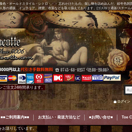
薇色・オールドスタイル・レトロ・・・ 忘れかけたもの、探し物を詰め込んだ、経年色雑
人形の通販、インテリア、雑貨、衣装などを取り揃えております。[ゴスロリ通販/スチーム
ンご注文24時間承ります。
ログイン
■■ご利用案内■■
お支払い・発送方法など
■お問い合せ■
Toe 
をお送りしています。