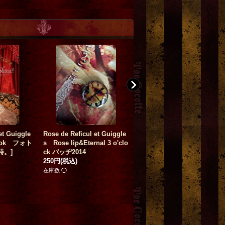
et Guiggle
Rose de Reficul et Guiggle
写真集●Rose de Reficul et
Book フォト
s Rose lip&Eternal 3 o'clo
GuigglesーBeyond the Aest
時。
]
ck バッヂ2014
heticism
250円
(税込)
3,080円
(税込)
在庫数 ◯
在庫数 ◯