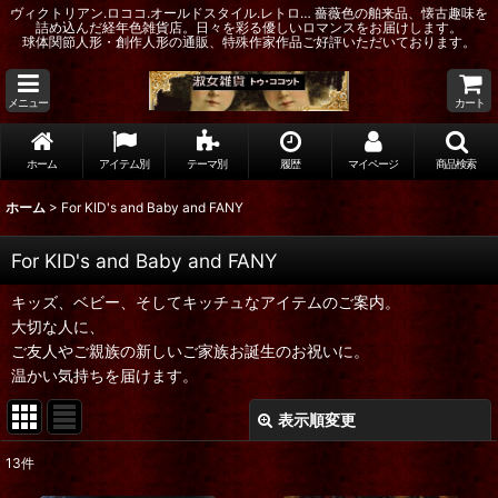
ヴィクトリアン.ロココ.オールドスタイル.レトロ… 薔薇色の舶来品、懐古趣味を
詰め込んだ経年色雑貨店。日々を彩る優しいロマンスをお届けします。
球体関節人形・創作人形の通販、特殊作家作品ご好評いただいております。
メニュー
カート
ホーム
アイテム別
テーマ別
履歴
マイページ
商品検索
ホーム
>
For KID's and Baby and FANY
For KID's and Baby and FANY
キッズ、ベビー、そしてキッチュなアイテムのご案内。
大切な人に、
ご友人やご親族の新しいご家族お誕生のお祝いに。
温かい気持ちを届けます。
表示順変更
閉じる
13
件
表示数
: