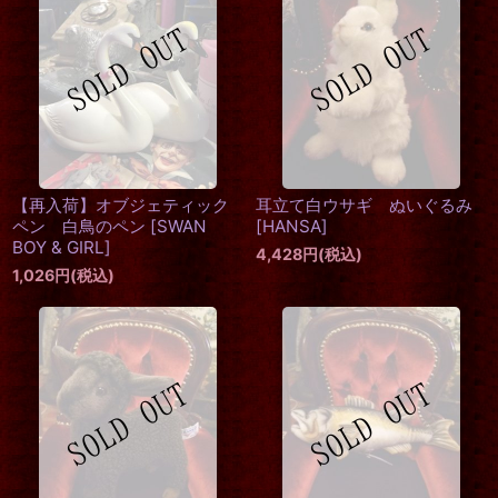
【再入荷】オブジェティック
耳立て白ウサギ ぬいぐるみ
ペン 白鳥のペン
[
SWAN
[
HANSA
]
BOY & GIRL
]
4,428
円
(税込)
1,026
円
(税込)