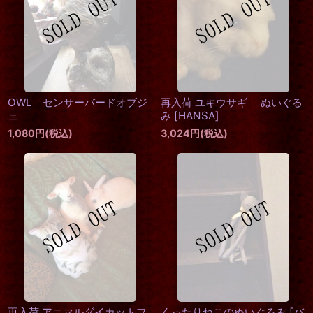
OWL センサーバードオブジ
再入荷 ユキウサギ ぬいぐる
ェ
み
[
HANSA
]
1,080
円
(税込)
3,024
円
(税込)
再入荷 アニマルダイカットフ
くったりねこのぬいぐるみ
[
バ