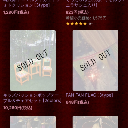
ォトクッション
[
3type
]
ニラサシェ入り
]
1,296
円
(税込)
823
円
(税込)
希望小売価格
:
1,575
円
1
件
キッズパッションポップテー
FAN FAN FLAG
[
3type
]
ブル＆チェアセット
[
2colors
]
648
円
(税込)
10,260
円
(税込)