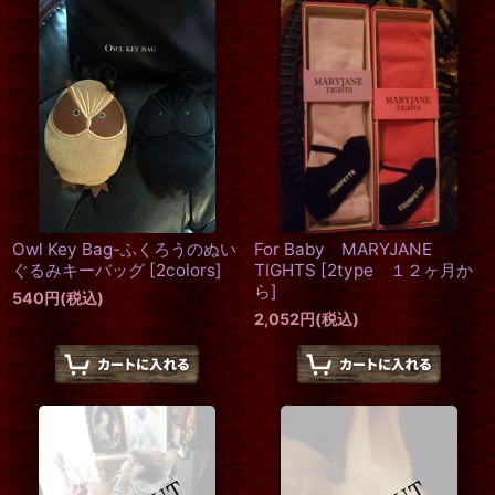
在庫あり
並び順
:
絞り込む
Owl Key Bag-ふくろうのぬい
For Baby MARYJANE
ぐるみキーバッグ
[
2colors
]
TIGHTS
[
2type １２ヶ月か
ら
]
540
円
(税込)
2,052
円
(税込)