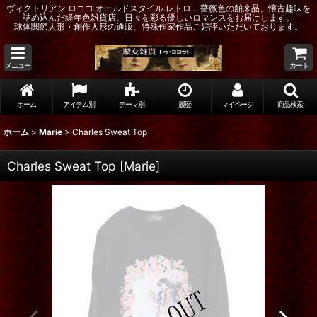
ヴィクトリアン.ロココ.オールドスタイル.レトロ… 薔薇色の舶来品、懐古趣味を
詰め込んだ経年色雑貨店。日々を彩る優しいロマンスをお届けします。
球体関節人形・創作人形の通販、特殊作家作品ご好評いただいております。
メニュー
カート
ホーム
アイテム別
テーマ別
履歴
マイページ
商品検索
ホーム
>
Marie
>
Charles Sweat Top
Charles Sweat Top
[
Marie
]