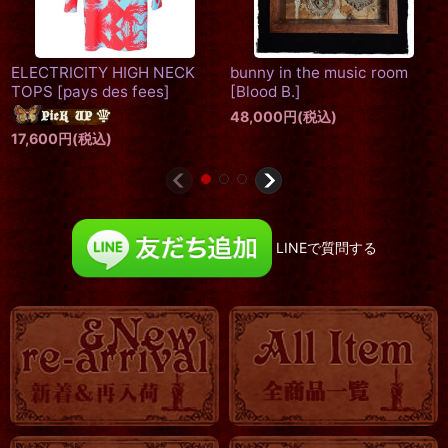
ELECTRICITY HIGH NECK
bunny in the music room
TOPS
[
pays des fees
]
[
Blood B.
]
48,000
円
(税込)
17,600
円
(税込)
LINEで質問する