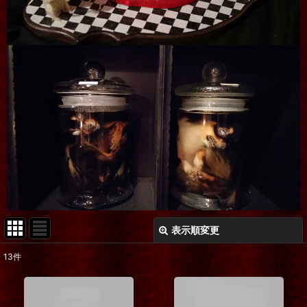
表示順変更
閉じる
13
件
表示数
:
在庫あり