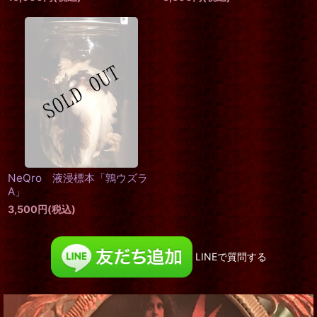
NeQro 液浸標本「鶉ウズラ
A」
3,500
円
(税込)
LINEで質問する