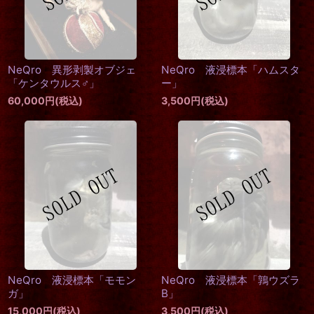
NeQro 異形剥製オブジェ
NeQro 液浸標本「ハムスタ
「ケンタウルス♂」
ー」
60,000
円
(税込)
3,500
円
(税込)
NeQro 液浸標本「モモン
NeQro 液浸標本「鶉ウズラ
ガ」
B」
15,000
円
(税込)
3,500
円
(税込)