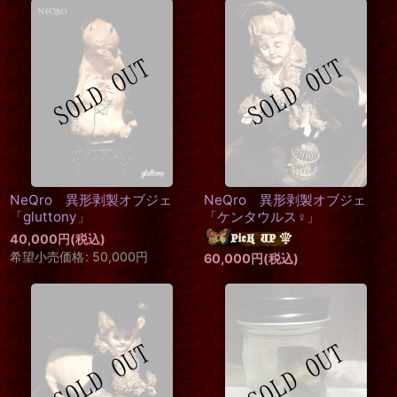
NeQro 異形剥製オブジェ
NeQro 異形剥製オブジェ
「gluttony」
「ケンタウルス♀」
40,000
円
(税込)
希望小売価格
:
50,000
円
60,000
円
(税込)