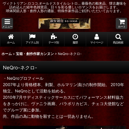
ヴィクトリアン.ロココ.オールドスタイル.レトロ… 薔薇色の舶来品、懐古趣味を
詰め込んだ経年色雑貨店。日々を彩る優しいロマンスをお届けします。
球体関節人形・創作人形の通販、特殊作家作品ご好評いただいております。
メニュー
カート
ホーム
アイテム別
テーマ別
履歴
マイページ
商品検索
ホーム
>
宝箱・創作作家カンヌン
>
NeQro-ネクロ-
NeQro-ネクロ-
・NeQroプロフィール
2007年より骨格標本、剥製、ホルマリン漬けの制作開始。 2010年
独立。NeQroとして活動を始める。
2010年7月サディスティックサーカスにてパフォーマンス材料協力
をきっかけに、ヴァニラ画廊、パラボリカビス、チェコ大使館など
でグループ展に参加。
尚、作品の為に動物を殺すことは一切ありません。