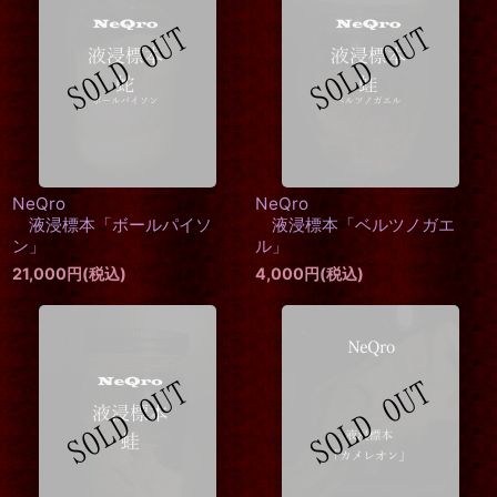
並び順
:
絞り込む
NeQro
NeQro
液浸標本「ボールパイソ
液浸標本「ベルツノガエ
ン」
ル」
21,000
円
(税込)
4,000
円
(税込)