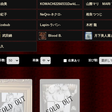
本由美
KOMACHI2266531DarkLolita
井紅子
NeQro-ネクロ-
相良つつじ
lzebub
Lapin-ラパン-
木村 龍
武田錦
Blood B.
月下美人屋
狐久
示数
:
画像
:
並び順
:
在庫あり