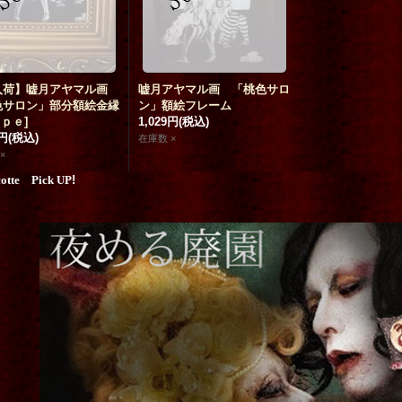
入荷】嘘月アヤマル画
嘘月アヤマル画 「桃色サロ
色サロン」部分額絵金縁
ン」額絵フレーム
ｙｐｅ
]
1,029円
(税込)
9円
(税込)
在庫数 ×
×
cotte Pick UP
!