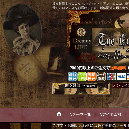
淑女雑貨トゥココット。ヴィクトリアン、ロココ、薔
優しいロマンスをお届けします。球体関節人形・創作
オンライ
*.テーマ一覧
*.アイテム別
ご注文・お問い合わせには必ず手動のメール