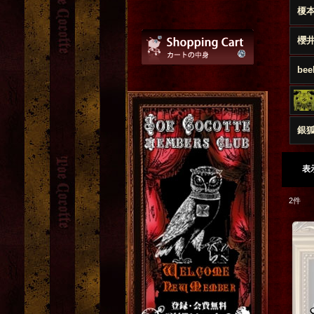
榎
櫻
bee
銀
表
2
件