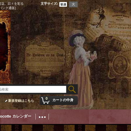
貨店。日々を彩る
文字サイズ
:
パンク通販]
0
カートの中身
新規登録はこちら
Cocotte カレンダー