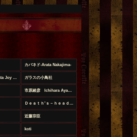
カバネド-Arata Nakajima-
[PAPAYA!] Anahata Joy Katkin
ガラスの小鳥社
市原綾彦 Ichihara Ayahiko
Ｄｅａｔｈ’ｓ－ｈｅａｄ Ｈａｗｋｍｏｔｈ
近藤宗臣
koti