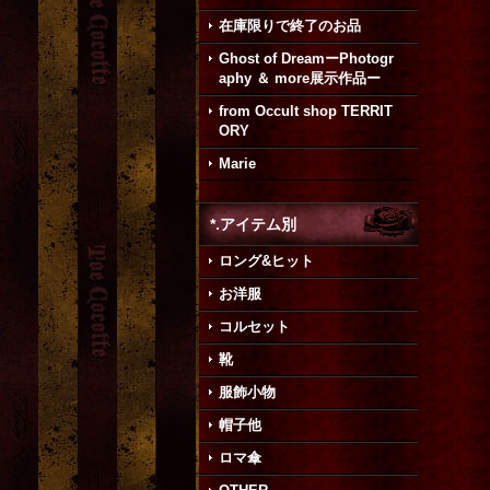
在庫限りで終了のお品
Ghost of DreamーPhotogr
aphy ＆ more展示作品ー
from Occult shop TERRIT
ORY
Marie
*.アイテム別
ロング&ヒット
お洋服
コルセット
靴
服飾小物
帽子他
ロマ傘