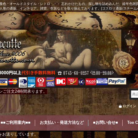
薇色・オールドスタイル・レトロ・・・ 忘れかけたもの、探し物を詰め込んだ、経年色雑
人形の通販、インテリア、雑貨、衣装などを取り揃えております。[ゴスロリ通販/スチーム
ンご注文24時間承ります。
ログイン
■■ご利用案内■■
お支払い・発送方法など
■お問い合せ■
Toe 
をお送りしています。