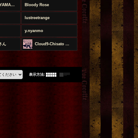
山際マリ MARI YAMAGIWA
Bloody Rose
lustreetrange
y.nyanmo
さん
Cloud9-Chisato Matsushima-
表示方法
: