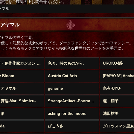
の設定をご確認の上お問合せください。
ヤマル
月アヤマル
アヤマルの描く世界。
か優しく幻想的な彼女のポップで、ダークファンタジックでかつファンシー。
らしくもあるモノクロでありながら極彩色な世界観のアートをお手元に。
宝箱・創作作家カンヌン (全商品)
色々、時のものから。
UROKO-鱗-
ly Bloom
Austria Cat Arts
月アヤマル
genome
烏有-UYU-
理-Mari Shimizu-
StrangeArtifact -Poorman's Gold Label-
瞳 硝子
 ま
asking for the moon.
池田祐美
da
ぴこうさ
グロツスマン里奈