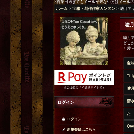
3営業日過ぎてもメールが来ない方はメール
ホーム
>
宝箱・創作作家カンヌン
>
嘘月ア
嘘
嘘月
どこ
可愛
Til
当店は楽天ペイ提携サイトです
嘘
清水真
ログイン
た
ログイン
Qae
新規登録はこちら