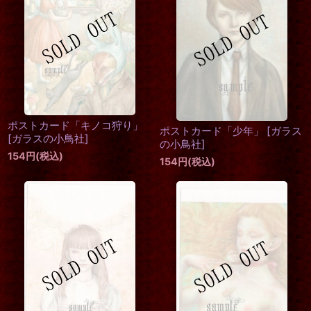
ポストカード「キノコ狩り」
ポストカード「少年」
[
ガラス
[
ガラスの小鳥社
]
の小鳥社
]
154
円
(税込)
154
円
(税込)