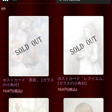
8
件
表示数
:
在庫あり
並び順
:
絞り込む
ポストカード「レクイエム」
ポストカード「雨音」
[
ガラス
[
ガラスの小鳥社
]
の小鳥社
]
154
円
(税込)
154
円
(税込)