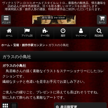
ヴィクトリアン.ロココ.オールドスタイル.レトロ… 薔薇色の舶来品、懐古趣味を
詰め込んだ経年色雑貨店。日々を彩る優しいロマンスをお届けします。
球体関節人形・創作人形の通販、特殊作家作品ご好評いただいております。
メニュー
カート
ホーム
アイテム別
テーマ別
履歴
マイページ
商品検索
ホーム
>
宝箱・創作作家カンヌン
>
ガラスの小鳥社
ガラスの小鳥社
ガラスの小鳥社
鳥居椿さんの描く素敵なイラストをステーショナリーにしたコレ
クションです。
繊細なタッチと色遣いを是非お手元でお楽しみ下さい。
ご友人への綴りごと、プレゼントに添えても喜ばれそうですね。
額に入れて飾られても素敵なアートです。
表示順変更
閉じる