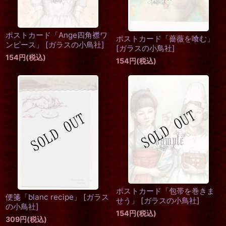
ポストカード「Ange四角襟ワ
ポストカード「薔薇を喰む」
ンピース」
[
ガラスの小鳥社
]
[
ガラスの小鳥社
]
154
円
(税込)
154
円
(税込)
ポストカード「包帯を巻きま
便箋「blanc recipe」
[
ガラス
せう」
[
ガラスの小鳥社
]
の小鳥社
]
154
円
(税込)
309
円
(税込)