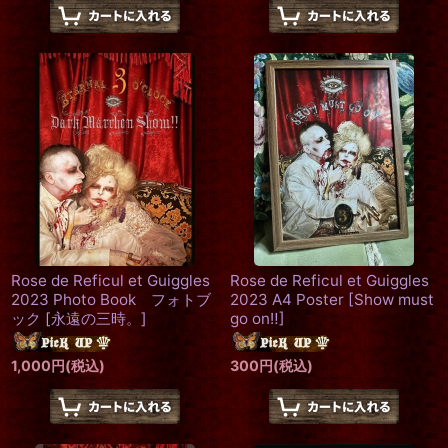
Rose de Reficul et Guiggles
Rose de Reficul et Guiggles
2023 Photo Book フォトブ
2023 A4 Poster
[
Show must
ック
[
永遠の三時。
]
go on‼
]
1,000
円
(税込)
300
円
(税込)