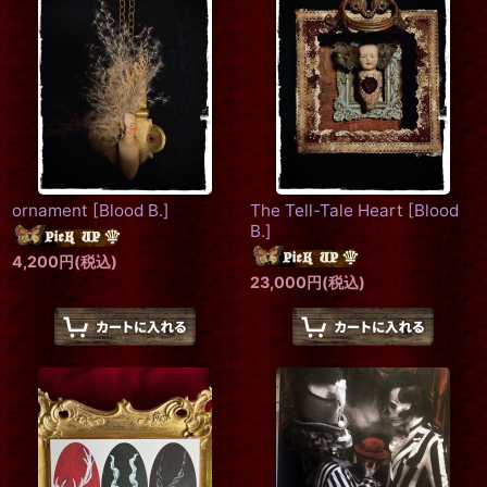
ornament
[
Blood B.
]
The Tell-Tale Heart
[
Blood
B.
]
4,200
円
(税込)
23,000
円
(税込)