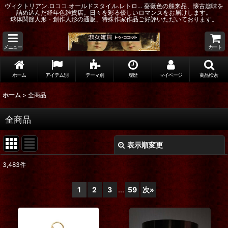
ヴィクトリアン.ロココ.オールドスタイル.レトロ… 薔薇色の舶来品、懐古趣味を
詰め込んだ経年色雑貨店。日々を彩る優しいロマンスをお届けします。
球体関節人形・創作人形の通販、特殊作家作品ご好評いただいております。
メニュー
カート
ホーム
アイテム別
テーマ別
履歴
マイページ
商品検索
ホーム
>
全商品
全商品
表示順変更
閉じる
3,483
件
表示数
:
1
2
3
...
59
次
»
在庫あり
並び順
: