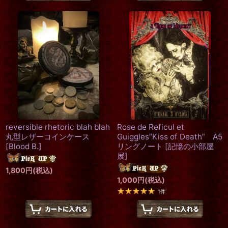
reversible rhetoric blah blah
Rose de Reficul et
丸型レザーコインケース
Guiggles”Kiss of Death” A5
[
Blood B.
]
リングノート
[
記憶の小部屋
展
]
1,800
円
(税込)
1,000
円
(税込)
1
件