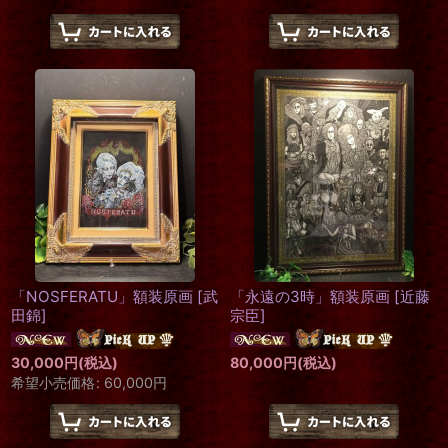
「NOSFERATU」額装原画
[
武
「永遠の3時」額装原画
[
近藤
田錦
]
宗臣
]
30,000
円
(税込)
80,000
円
(税込)
希望小売価格
:
60,000
円