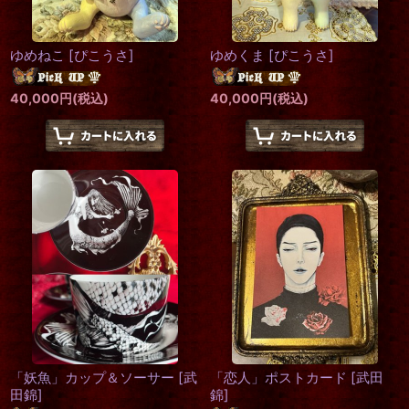
ゆめねこ
[
ぴこうさ
]
ゆめくま
[
ぴこうさ
]
40,000
円
(税込)
40,000
円
(税込)
「妖魚」カップ＆ソーサー
[
武
「恋人」ポストカード
[
武田
田錦
]
錦
]