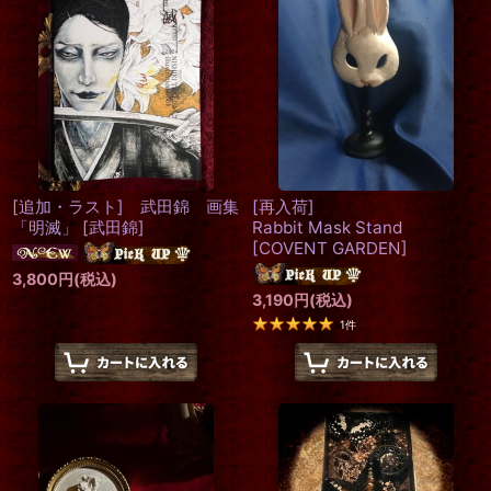
[追加・ラスト] 武田錦 画集
[再入荷]
「明滅」
[
武田錦
]
Rabbit Mask Stand
[
COVENT GARDEN
]
3,800
円
(税込)
3,190
円
(税込)
1
件