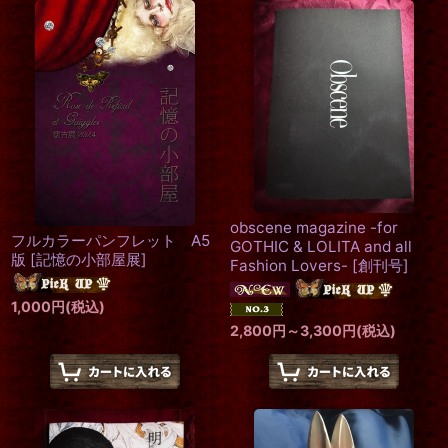
obscene magazine -for
フルカラーパンフレット A5
GOTHIC & LOLITA and all
版
[
記憶の小部屋展
]
Fashion Lovers-
[
創刊号
]
1,000
円
(税込)
2,800
円
～3,300
円
(税込)