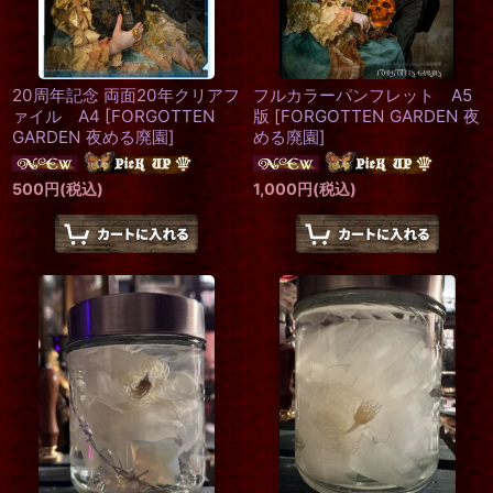
20周年記念 両面20年クリアフ
フルカラーパンフレット A5
ァイル A4
[
FORGOTTEN
版
[
FORGOTTEN GARDEN 夜
GARDEN 夜める廃園
]
める廃園
]
500
円
(税込)
1,000
円
(税込)