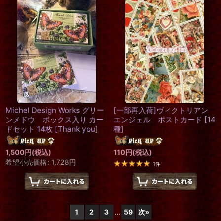
Michel Design Works グリー
[一部再入荷]ヴィクトリアン
ンメドウ ボックス入り カー
エンジェル ポストカード
[
14
ドセット 14枚
[
Thank you
]
種
]
1,500
円
(税込)
110
円
(税込)
希望小売価格
:
1,728
円
1
件
1
2
3
...
59
次
»