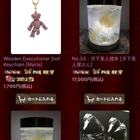
絞り込む
Wooden Executioner Doll
No.33：月下美人標本
[
月下美
Keychain
[
Marie
]
人屋さん
]
17,000
円
(税込)
1,700
円
(税込)