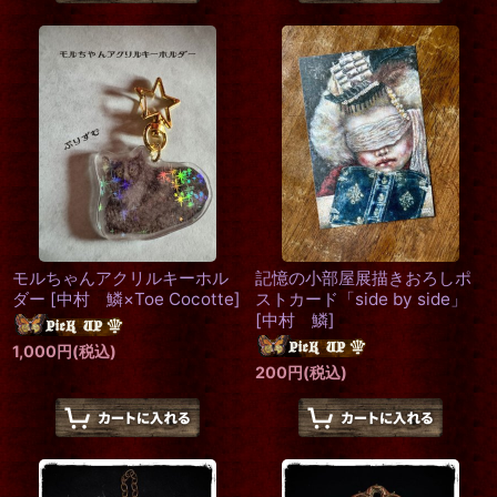
モルちゃんアクリルキーホル
記憶の小部屋展描きおろしポ
ダー
[
中村 鱗×Toe Cocotte
]
ストカード「side by side」
[
中村 鱗
]
1,000
円
(税込)
200
円
(税込)