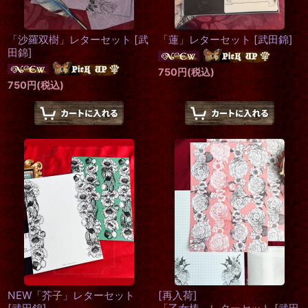
「沙羅双樹」レターセット
[
武
「蓮」レターセット
[
武田錦
]
田錦
]
750
円
(税込)
750
円
(税込)
NEW「芥子」レターセット
[再入荷]