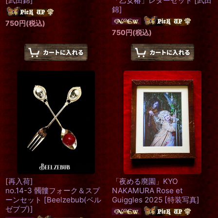
[
武田錦
]
「乙女椿」レターセット
[
武田
錦
]
750
円
(税込)
750
円
(税込)
[再入荷]
「夜める廃園」KYO
no.14-3 髑髏フォーク＆スプ
NAKAMURA Rose et
ーンセット
[
Beelzebub(ベル
Guiggles 2025
[
特装写真
]
ゼブブ)
]