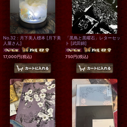
No.32：月下美人標本
[
月下美
「黒鳥と黒曜石」レターセッ
人屋さん
]
ト
[
武田錦
]
17,000
円
(税込)
750
円
(税込)