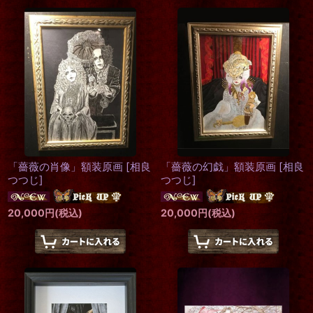
「薔薇の肖像」額装原画
[
相良
「薔薇の幻戯」額装原画
[
相良
つつじ
]
つつじ
]
20,000
円
(税込)
20,000
円
(税込)