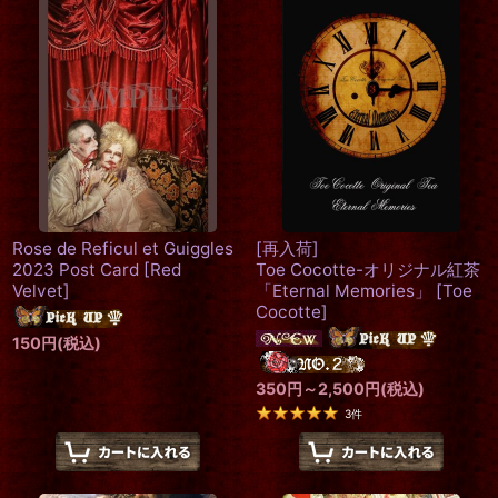
Rose de Reficul et Guiggles
[再入荷]
2023 Post Card
[
Red
Toe Cocotte-オリジナル紅茶
Velvet
]
「Eternal Memories」
[
Toe
Cocotte
]
150
円
(税込)
350
円
～2,500
円
(税込)
3
件