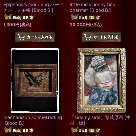
Epiphany’s mourning ハード
little miss honey bee
カバーメモ帳
[
Blood B.
]
charmer
[
Blood B.
]
1,300
円
(税込)
23,000
円
(税込)
mechanisch schmetterling
「side by side」額装原画
[
中
[
Blood B.
]
村 鱗
]