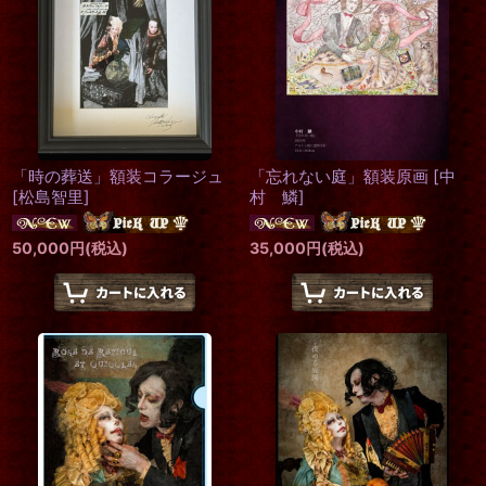
「時の葬送」額装コラージュ
「忘れない庭」額装原画
[
中
[
松島智里
]
村 鱗
]
50,000
円
(税込)
35,000
円
(税込)