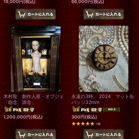
19,000
円
(税込)
66,000
円
(税込)
木村龍 創作人形・オブジェ
永遠の3時。 2024 マット缶
「怨念、諦念」
バッジ32mm
1,200,000
円
(税込)
300
円
(税込)
1
件