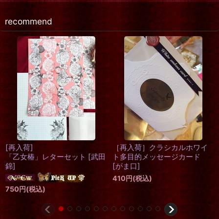
recommend
[再入荷]
［再入荷］クラシカルホワイ
「乙女椿」レターセット
[
武田
ト多目的メッセージカード
錦
]
[
がま口
]
410
円
(税込)
750
円
(税込)