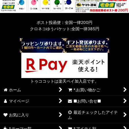
ポスト投函便：全国一律200円
クロネコゆうパケット:全国一律385円
トゥココットは楽天ペイ加入店です。
ホーム
*.お買い物かご
マイページ
■お問い合せ■
最近チェックしたアイテ
お気に入り
ム
*.テーマ一覧
*.アイテム別