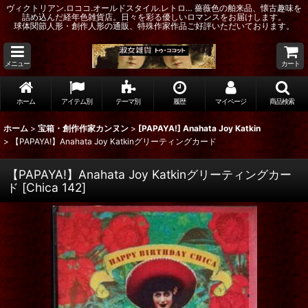
ヴィクトリアン.ロココ.オールドスタイル.レトロ… 薔薇色の舶来品、懐古趣味を
詰め込んだ経年色雑貨店。日々を彩る優しいロマンスをお届けします。
球体関節人形・創作人形の通販、特殊作家作品ご好評いただいております。
メニュー
カート
ホーム
アイテム別
テーマ別
履歴
マイページ
商品検索
ホーム
>
宝箱・創作作家カンヌン
>
[PAPAYA!] Anahata Joy Katkin
>
【PAPAYA!】Anahata Joy Katkinグリーティングカード
【PAPAYA!】Anahata Joy Katkinグリーティングカー
ド
[
Chica 142
]