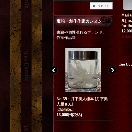
リセット
ンド
black t-shirt mechanical ow
the insatiable appetite (in p
Mari
ng
l on the moon background
apa’s study)
[
Blood B.
]
ル[mc
宝箱・創作作家カンヌン
[
Restyle
]
48,000円
(税込)
for t
2,880円
(税込)
12,0
在庫数 △
書籍や個性溢れるブランド、
希望小売価格
:
2,900円
在庫数
作家作品達
在庫数 ◯
Toe Co
No.35：月下美人標本
[
月下美
[SALE]
キャッツ
人屋さん
]
ロブスターキャンドル Lob-c
ド ヘア
andle.[Lob_000_B]
[
asking
1,300円
(
3,000円
(税込)
for the moon.
]
3,500円
(税込)
希望小売価格
:
8,800円