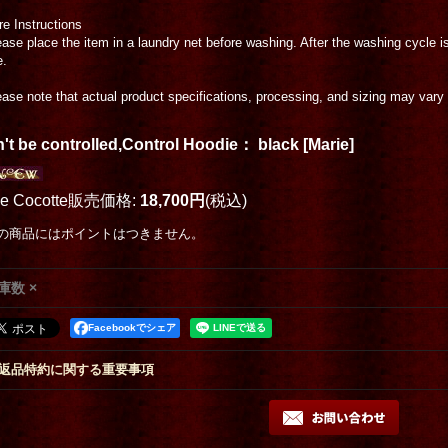
re Instructions
ease place the item in a laundry net before washing. After the washing cycle is
e.
ease note that actual product specifications, processing, and sizing may vary s
't be controlled,Control Hoodie： black
[
Marie
]
oe Cocotte販売価格
:
18,700円
(税込)
の商品にはポイントはつきません。
庫数 ×
Facebookでシェア
返品特約に関する重要事項