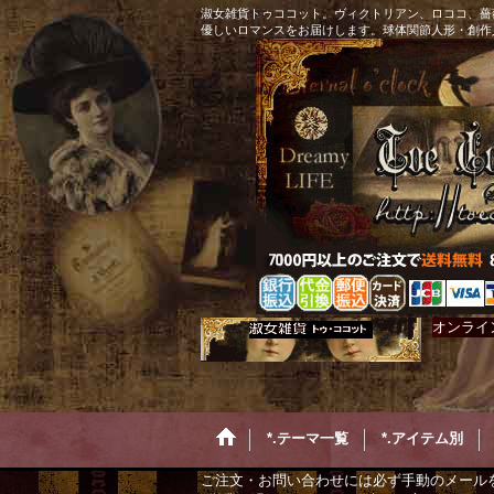
淑女雑貨トゥココット。ヴィクトリアン、ロココ、薔
優しいロマンスをお届けします。球体関節人形・創作
オンライ
*.テーマ一覧
*.アイテム別
ご注文・お問い合わせには必ず手動のメール