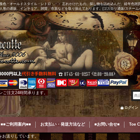
薇色・オールドスタイル・レトロ・・・ 忘れかけたもの、探し物を詰め込んだ、経年色雑
人形の通販、インテリア、雑貨、衣装などを取り揃えております。[ゴスロリ通販/スチーム
ンご注文24時間承ります。
ログイン
■■ご利用案内■■
お支払い・発送方法など
■お問い合せ■
Toe 
をお送りしています。