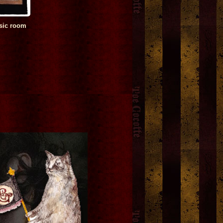
sic room
cat’s cradle 丸型レザーコイン
伽椰子作 「桜子」オブ
ves Out
ケース
[
Blood B.
]
[
Ｄｅａｔｈ’ｓ－ｈｅａ
1DarkLolita
ａｗｋｍｏｔｈ
]
12,000円
(税込)
1,800円
(税込)