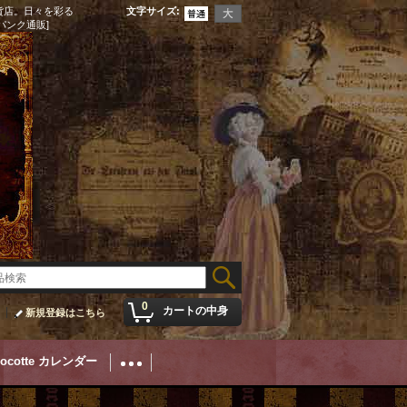
貨店。日々を彩る
文字サイズ
:
パンク通販]
0
カートの中身
新規登録はこちら
Cocotte カレンダー