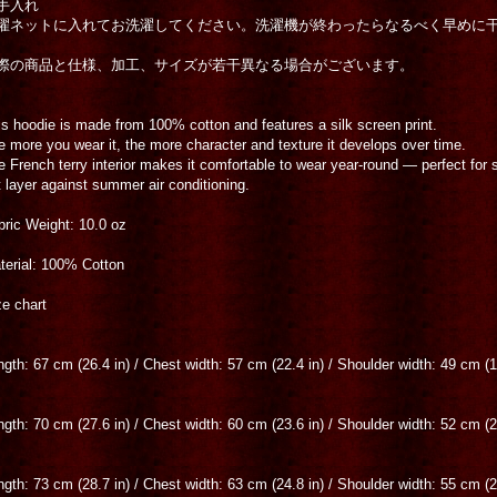
手入れ
濯ネットに入れてお洗濯してください。洗濯機が終わったらなるべく早めに
際の商品と仕様、加工、サイズが若干異なる場合がございます。
is hoodie is made from 100% cotton and features a silk screen print.
e more you wear it, the more character and texture it develops over time.
e French terry interior makes it comfortable to wear year-round — perfect for 
t layer against summer air conditioning.
bric Weight: 10.0 oz
terial: 100% Cotton
ze chart
ngth: 67 cm (26.4 in) / Chest width: 57 cm (22.4 in) / Shoulder width: 49 cm (1
ngth: 70 cm (27.6 in) / Chest width: 60 cm (23.6 in) / Shoulder width: 52 cm (2
ngth: 73 cm (28.7 in) / Chest width: 63 cm (24.8 in) / Shoulder width: 55 cm (2