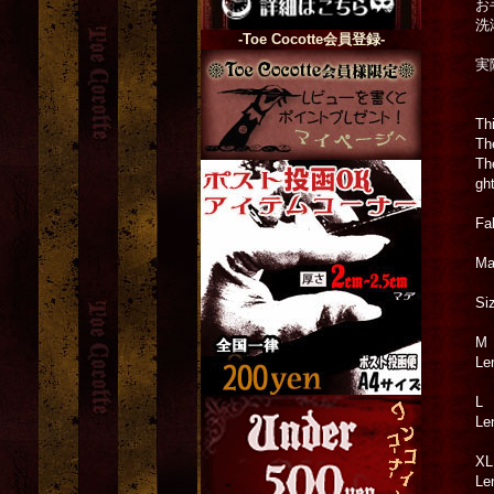
お
洗
-Toe Cocotte会員登録-
実
Th
Th
Th
gh
Fa
Ma
Si
M
Le
L
Le
XL
Le