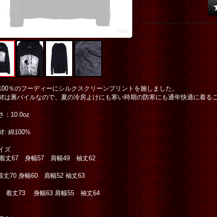
100％のフーディーにシルクスクリーンプリントを施しました。
材は裏パイルなので、夏の冷房よけにも寒い時期の防寒にも通年快適に着る
さ：10.0oz
材: 綿100%
イズ
 着丈67 身幅57 肩幅49 袖丈62
 着丈70 身幅60 肩幅52 袖丈63
L 着丈73 身幅63 肩幅55 袖丈64
m