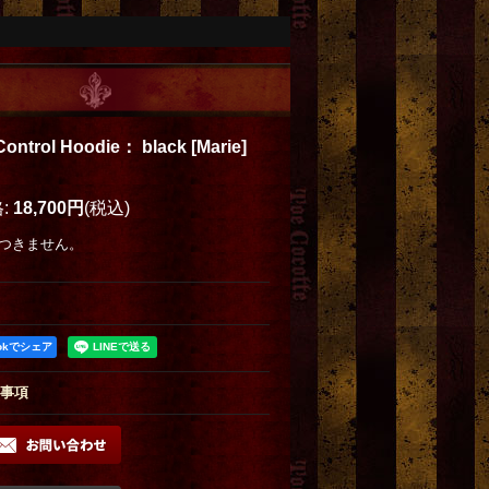
,Control Hoodie： black
[
Marie
]
格
:
18,700円
(税込)
つきません。
ookでシェア
事項