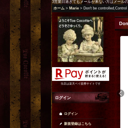
3営業日過ぎてもメールが来ない方はメール
ホーム
>
Marie
>
Don't be controlled,Contro
Don
当店は楽天ペイ提携サイトです
ログイン
ログイン
新規登録はこちら