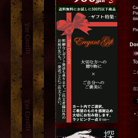
Ca
Pl
ibl
Pl
Don
T
こ
在