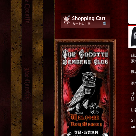
綿
素
厚
素
サ
M
L
X
c