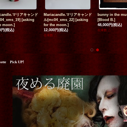
acandle.マリアキャンド
Mariacandle.マリアキャンド
bunny in the mu
04_xms_19]
[
asking
ル[mc04_xms_22]
[
asking
[
Blood B.
]
he moon.
]
for the moon.
]
48,000円
(税込)
00円
(税込)
12,000円
(税込)
在庫数 △
 △
在庫数 △
cotte Pick UP
!
イラストハンドメイ
「廃屋の猫達」 A5アートカ
[再入荷]
ポニー
[
y.nyanmo
]
ード
[
市原綾彦 Ichihara
Tights No.11 Kni
税込)
Ayahiko
]
[
KOMACHI226653
200円
(税込)
]
4,500円
(税込)