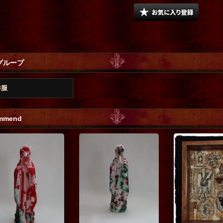
グループ
洋服
mmend