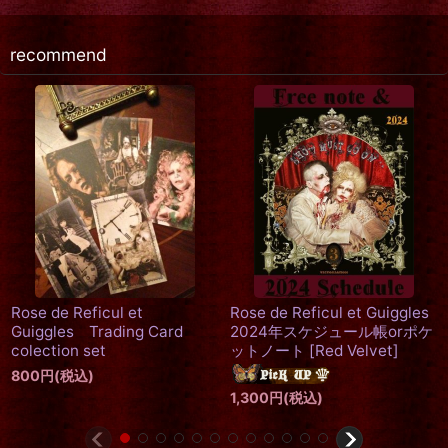
recommend
Rose de Reficul et
Rose de Reficul et Guiggles
Guiggles Trading Card
2024年スケジュール帳orポケ
colection set
ットノート
[
Red Velvet
]
800
円
(税込)
1,300
円
(税込)