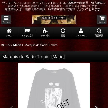
ヴィクトリアン.ロココ.オールドスタイル.レトロ… 薔薇色の舶来品、懐古趣味を
詰め込んだ経年色雑貨店。日々を彩る優しいロマンスをお届けします。
球体関節人形・創作人形の通販、特殊作家作品ご好評いただいております。
メニュー
カート
ホーム
アイテム別
テーマ別
履歴
マイページ
商品検索
ホーム
>
Marie
>
Marquis de Sade T-shirt
Marquis de Sade T-shirt
[
Marie
]