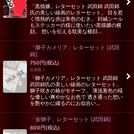
「黒猫嬢」レターセット 武田錦 武田錦
氏の美しい線画のレターセット。 目を惹
く情熱的な赤は朱色のむき。 封緘シール
もステッカーの様に使いたい黒猫嬢の横
顔。 想いを伝える耽美な横顔…
「獅子カメリア」レターセット
[
武田
錦
]
750
円
(税込)
在庫数 ×
「獅子カメリア」レターセット 武田錦
武田錦氏の美しい線画のレターセット。
獅子咲きの椿がモチーフ。 薄浅葱色の様
な優しい爽やかなお色で 透き通った想い
を艶やかに綴るのにお似合い…
「金獅子」レターセット
[
武田錦
]
800
円
(税込)