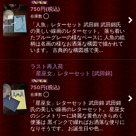
750
円
(税込)
在庫数 ◯
「人魚」レターセット 武田錦 武田錦氏
の美しい線画のレターセット。 落ち着い
たブルーグレーの様なベースに 人魚の絵
柄は名画の様なお洒落な構図で描かれて
います。 古典的な構図感で美…
ラスト再入荷
「星巫女」レターセット
[
武田錦
]
750
円
(税込)
在庫数 ◯
「星巫女」レターセット 武田錦 武田錦
氏の美しい線画のレターセット。 星巫女
のシンメトリーに綺麗な黄色がきらめく
便箋は 黒インクで綴ればお洒落な便りに
なりそうです。 お誕生日や色…