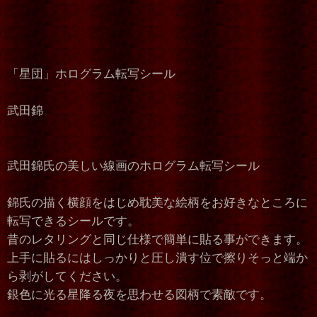
「星団」ホログラム転写シール
武田錦
武田錦氏の美しい線画のホログラム転写シール
錦氏の描く横顔をはじめ耽美な絵柄をお好きなところに
転写できるシールです。
昔のレタリングと同じ仕様で簡単に貼る事ができます。
上手に貼るにはしっかりと圧し潰す位で擦りそっと端か
ら剥がしてください。
銀色に光る星降る夜を思わせる図柄で素敵です。