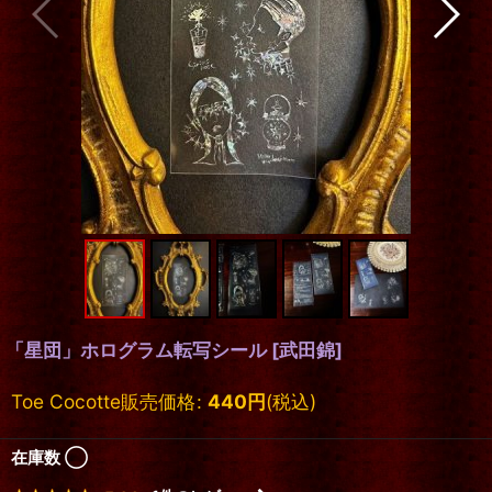
「星団」ホログラム転写シール
[
武田錦
]
Toe Cocotte販売価格
:
440
円
(税込)
在庫数 ◯