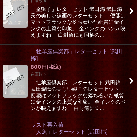
在庫数 ×
「金獅子」レターセット 武田錦 武田錦
氏の美しい線画のレターセット。 便箋は
マットブラックな落ち着いた紙質に金イ
ンクの上質な印象。 金インクのペンが映
えますね。 白封筒にも同柄の…
「牡羊座倶楽部」レターセット
[
武田
錦
]
800
円
(税込)
在庫数 ×
「牡羊座倶楽部」レターセット 武田錦
武田錦氏の美しい線画のレターセット。
便箋はマットブラックな落ち着いた紙質
に金インクの上質な印象。 金インクのペ
ンが映えますね。 白封筒に立…
ラスト再入荷
「人魚」レターセット
[
武田錦
]