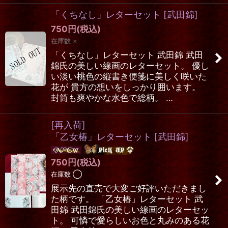
「くちなし」レターセット
[
武田錦
]
750
円
(税込)
在庫数 ×
「くちなし」レターセット 武田錦 武田
錦氏の美しい線画のレターセット。 優し
い淡い桃色の縦書き便箋に美しく咲いた
花が 貴方の想いをしっかり囲います。
封筒も爽やかな水色で総柄。 …
[再入荷]
「乙女椿」レターセット
[
武田錦
]
750
円
(税込)
在庫数 ◯
展示先の直売で大変ご好評いただきまし
た柄です。 「乙女椿」レターセット 武
田錦 武田錦氏の美しい線画のレターセッ
ト。 可憐で愛らしいお色と丸みのある花