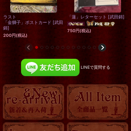
[再入荷]
「恋人」ポストカード
[
武田
「黒猫嬢」レターセット
[
武田
錦
]
錦
]
200
円
(税込)
750
円
(税込)
LINEで質問する