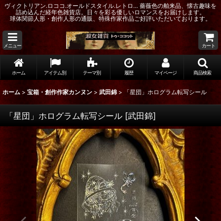
ヴィクトリアン.ロココ.オールドスタイル.レトロ… 薔薇色の舶来品、懐古趣味を
詰め込んだ経年色雑貨店。日々を彩る優しいロマンスをお届けします。
球体関節人形・創作人形の通販、特殊作家作品ご好評いただいております。
メニュー
カート
ホーム
アイテム別
テーマ別
履歴
マイページ
商品検索
ホーム
>
宝箱・創作作家カンヌン
>
武田錦
>
「星団」ホログラム転写シール
「星団」ホログラム転写シール
[
武田錦
]