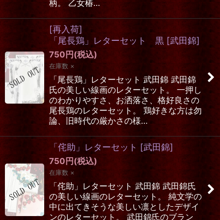
柄。 乙女椿…
[再入荷]
「尾長鶏」レターセット 黒
[
武田錦
]
750
円
(税込)
在庫数 ×
「尾長鶏」レターセット 武田錦 武田錦
氏の美しい線画のレターセット。 一押し
のわかりやすさ、お洒落さ、格好良さの
尾長鶏のレターセット。 鶏好きな方は勿
論、旧時代の厳かさの様…
「侘助」レターセット
[
武田錦
]
750
円
(税込)
在庫数 ×
「侘助」レターセット 武田錦 武田錦氏
の美しい線画のレターセット。 純文学の
中に出てきそうな美しい凛としたデザイ
ンのレターセット。 武田錦氏のブラン