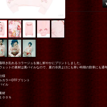
薇咲き乱れるコラージュを施し鮮やかにプリントしました。
ウェットの素材は裏パイルなので、夏の冷房よけにも寒い時期の防寒にも通
仕様
ルカラーDTFプリント
パイル
素材
１００％