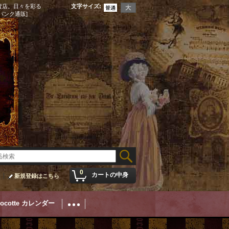
貨店。日々を彩る
文字サイズ
:
パンク通販]
0
カートの中身
新規登録はこちら
Cocotte カレンダー