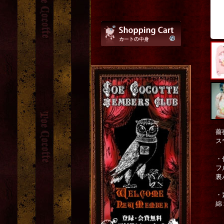
薔
ス
・
フ
裏
・
綿