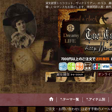
淑女雑貨トゥココット。ヴィクトリアン、ロココ、薔
優しいロマンスをお届けします。球体関節人形・創作
オンライ
*.テーマ一覧
*.アイテム別
ご注文・お問い合わせには必ず手動のメール