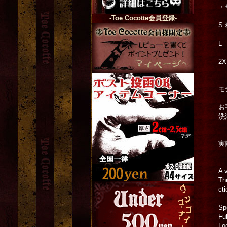
・
-Toe Cocotte会員登録-
S
L
2
モ
お
洗
実
A v
Th
ct
Sp
Ful
Lo