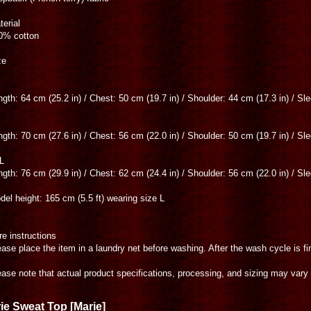
terial
0% cotton
ze
ngth: 64 cm (25.2 in) / Chest: 50 cm (19.7 in) / Shoulder: 44 cm (17.3 in) / Sl
ngth: 70 cm (27.6 in) / Chest: 56 cm (22.0 in) / Shoulder: 50 cm (19.7 in) / Sl
L
ngth: 76 cm (29.9 in) / Chest: 62 cm (24.4 in) / Shoulder: 56 cm (22.0 in) / Sl
del height: 165 cm (5.5 ft) wearing size L
re instructions
ease place the item in a laundry net before washing. After the wash cycle is f
ease note that actual product specifications, processing, and sizing may vary s
ie Sweat Top
[
Marie
]