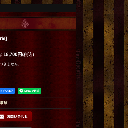
rie
]
格
:
18,700円
(税込)
つきません。
ookでシェア
事項