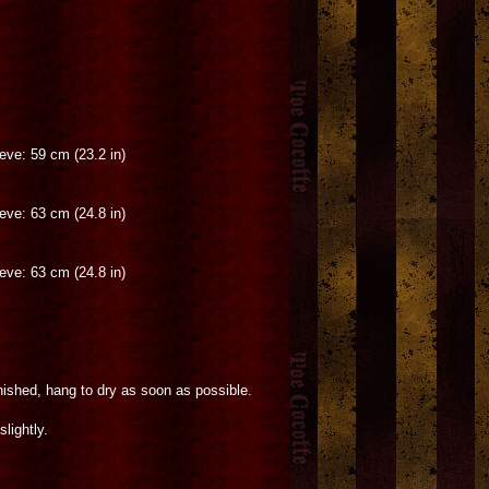
eeve: 59 cm (23.2 in)
eeve: 63 cm (24.8 in)
eeve: 63 cm (24.8 in)
inished, hang to dry as soon as possible.
lightly.