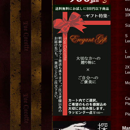
Ma
10
Si
S
Le
L
Le
2X
Le
Mo
Ca
Pl
Pl
Mar