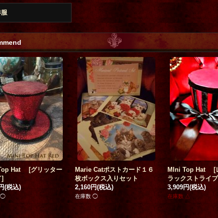
洋服
mmend
手順と、朝食への作
「月葬」ポストカード
[
武田
キャッツイラスト
て。】
[
本原章一ダン
錦
]
ース 2種
[
y.ny
 Top Hat
[
グリッター
Marie Catポストカード１６
MIni Top Hat
[
D
]
200円
(税込)
650円
(税込)
ド
]
枚ボックス入りセット
ラックストライプ
税込)
1円
(税込)
2,160円
(税込)
3,909円
(税込)
 ◯
在庫数 ◯
在庫数 △