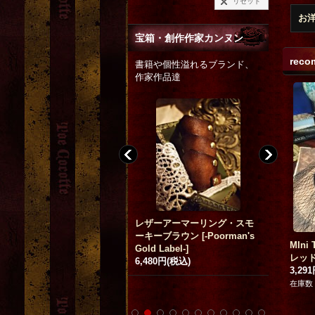
リセット
お
宝箱・創作作家カンヌン
reco
書籍や個性溢れるブランド、
作家作品達
レザーアーマーリング・スモ
パライバの眼
[
銀狐久
]
【着席の
ーキーブラウン
[
-Poorman's
法につい
MIni
old Label-
]
185,000円
(税込)
ス公演DV
レッ
,480円
(税込)
1,234円
(
3,29
在庫数