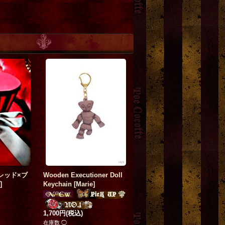
 マスクケ
friend or foe…
[
Blood B.
]
no.014 蛸少女 アート
anmo
]
23,000円
(税込)
ター A4サイズ
[
Beelzeb
レッド×ブ
Wooden Executioner Doll
ルゼブブ)
]
]
Keychain
[
Marie
]
1,000円
(税込)
1,700円
(税込)
在庫数 ◯