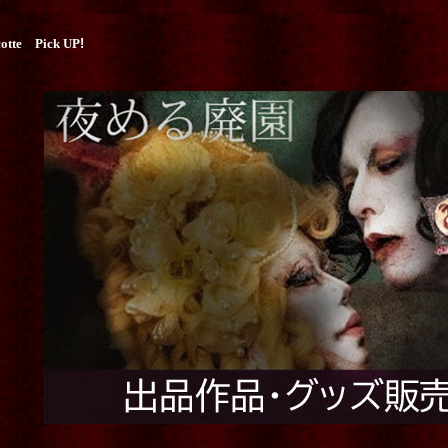
cotte Pick UP
!