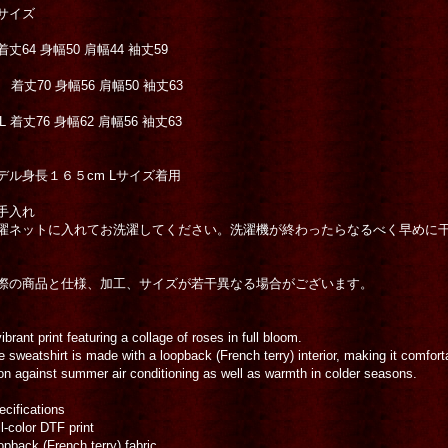
サイズ
 着丈64 身幅50 肩幅44 袖丈59
 着丈70 身幅56 肩幅50 袖丈63
XL 着丈76 身幅62 肩幅56 袖丈63
デル身長１６５cm Lサイズ着用
手入れ
濯ネットに入れてお洗濯してください。洗濯機が終わったらなるべく早めに
際の商品と仕様、加工、サイズが若干異なる場合がございます。
ibrant print featuring a collage of roses in full bloom.
e sweatshirt is made with a loopback (French terry) interior, making it comfor
ion against summer air conditioning as well as warmth in colder seasons.
ecifications
l-color DTF print
opback (French terry) fabric