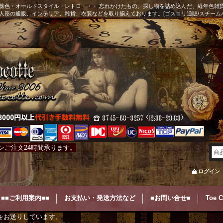
薇色・オールドスタイル・レトロ・・・ 忘れかけたもの、探し物を詰め込んだ、経年色雑
人形の通販、インテリア、雑貨、衣装などを取り揃えております。[ゴスロリ通販/スチーム
ンご注文24時間承ります。
ログイン
■■ご利用案内■■
お支払い・発送方法など
■お問い合せ■
Toe 
をお送りしています。