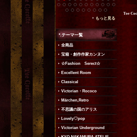
Toe Co
もっと見る
*.テーマ一覧
全商品
宝箱・創作作家カンヌン
☆Fashion Serect☆
Excellent Room
Classical
Victorian・Rococo
Mārchen,Retro
不思議の国のアリス
Lovely♡pop
Victorian Underground
KYO NAKAMURA ATELIE