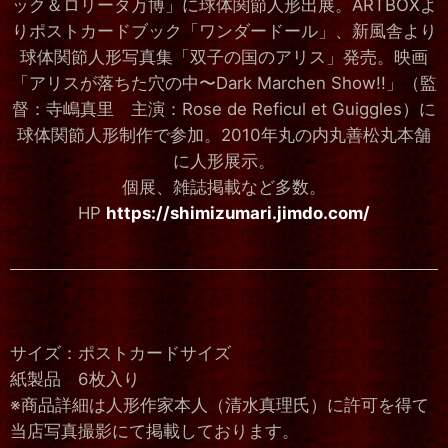
ック＆ロリータ万博」に球体関節人形出展。ARTBOXよ
りポストカードブック「ワンダードール」、新風舎より
球体関節人形写真集「双子の国のアリス」発売。映画
「アリスが落ちた穴の中〜Dark Marchen Show!!」（監
督：寺嶋真里 主演：Rose de Reficul et Guiggles）に
球体関節人形制作で参加。2010年丸の内丸善松丸本舗
に人形展示。
個展、雑誌掲載など多数。
HP
https://shimizumari.jimdo.com/
サイズ：ポストカードサイズ
紙製品 6枚入り
※商品詳細は人形作家本人（清水真理氏）に許可を得て
当店写真撮影にて掲載しております。