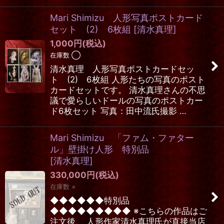
Mari Shimizu 人形写真ポストカード
セット (2) 6枚組
[
清水真理
]
1,000
円
(税込)
在庫数 ◯
清水真理 人形写真ポストカードセッ
ト (2) 6枚組 人形たちの写真のポスト
カードセットです。 清水真理さんの不思
議で愛らしいドールの写真のポストカー
ド6枚セット 写真：田中流氏撮影 …
Mari Shimizu 「ファム・ファター
ル」壁掛け人形 特別品
[
清水真理
]
330,000
円
(税込)
在庫数 ×
◆◆◆◆◆◆特別品
◆◆◆◆◆◆◆◆◆ ※こちらの作品はご
注文後、 人形作家清水真理氏が直接当店