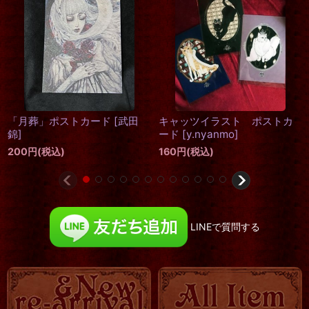
Mari Shimizu 人形写真ポス
「BUTLER」ポストカード
[
武
トカードセット (3) 6枚組
田錦
]
[
清水真理
]
1,000
円
(税込)
200
円
(税込)
LINEで質問する