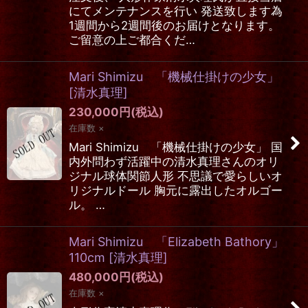
にてメンテナンスを行い 発送致します為
1週間から2週間後のお届けとなります。
ご留意の上ご都合くだ…
Mari Shimizu 「機械仕掛けの少女」
[
清水真理
]
230,000
円
(税込)
在庫数 ×
Mari Shimizu 「機械仕掛けの少女」 国
内外問わず活躍中の清水真理さんのオリ
ジナル球体関節人形 不思議で愛らしいオ
リジナルドール 胸元に露出したオルゴー
ル。 …
Mari Shimizu 「Elizabeth Bathory」
110cm
[
清水真理
]
480,000
円
(税込)
在庫数 ×