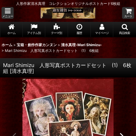
人形作家清水真理 コレクションオリジナルポストカード6枚組
メニュー
カート
ホーム
アイテム別
テーマ別
履歴
マイページ
商品検索
ホーム
>
宝箱・創作作家カンヌン
>
清水真理-Mari Shimizu-
>
Mari Shimizu 人形写真ポストカードセット (1) 6枚組
Mari Shimizu 人形写真ポストカードセット (1) 6枚
組
[
清水真理
]