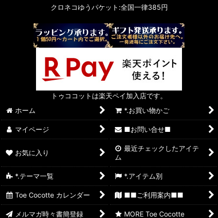
クロネコゆうパケット:全国一律385円
トゥココットは楽天ペイ加入店です。
ホーム
*.お買い物かご
マイページ
■お問い合せ■
最近チェックしたアイテ
お気に入り
ム
*.テーマ一覧
*.アイテム別
Toe Cocotte カレンダー
■■ご利用案内■■
メルマガ時々書簡登録
MORE Toe Cocotte