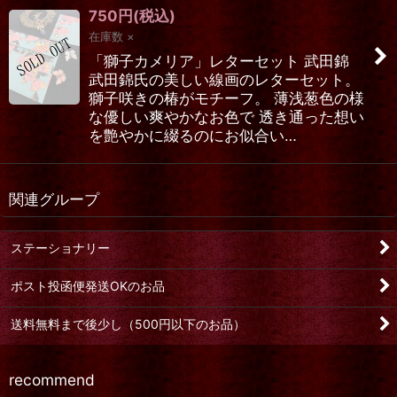
750
円
(税込)
在庫数 ×
「獅子カメリア」レターセット 武田錦
武田錦氏の美しい線画のレターセット。
獅子咲きの椿がモチーフ。 薄浅葱色の様
な優しい爽やかなお色で 透き通った想い
を艶やかに綴るのにお似合い…
関連グループ
ステーショナリー
ポスト投函便発送OKのお品
送料無料まで後少し（500円以下のお品）
recommend