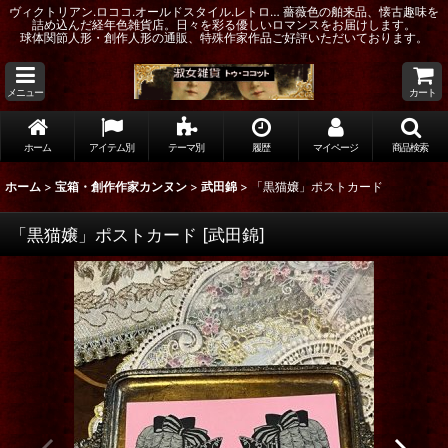
ヴィクトリアン.ロココ.オールドスタイル.レトロ… 薔薇色の舶来品、懐古趣味を
詰め込んだ経年色雑貨店。日々を彩る優しいロマンスをお届けします。
球体関節人形・創作人形の通販、特殊作家作品ご好評いただいております。
メニュー
カート
ホーム
アイテム別
テーマ別
履歴
マイページ
商品検索
ホーム
>
宝箱・創作作家カンヌン
>
武田錦
>
「黒猫嬢」ポストカード
「黒猫嬢」ポストカード
[
武田錦
]