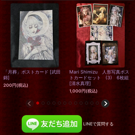
「月葬」ポストカード
[
武田
Mari Shimizu 人形写真ポス
2
錦
]
トカードセット (3) 6枚組
[
清水真理
]
200
円
(税込)
1,000
円
(税込)
LINEで質問する