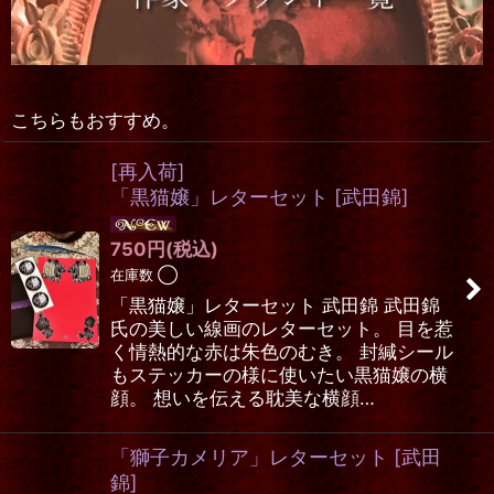
こちらもおすすめ。
[再入荷]
「黒猫嬢」レターセット
[
武田錦
]
750
円
(税込)
在庫数 ◯
「黒猫嬢」レターセット 武田錦 武田錦
氏の美しい線画のレターセット。 目を惹
く情熱的な赤は朱色のむき。 封緘シール
もステッカーの様に使いたい黒猫嬢の横
顔。 想いを伝える耽美な横顔…
「獅子カメリア」レターセット
[
武田
錦
]