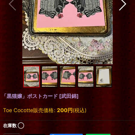
「黒猫嬢」ポストカード
[
武田錦
]
Toe Cocotte販売価格
:
200
円
(税込)
在庫数 ◯