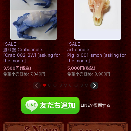
[SALE]
[SALE]
豚足 pig's feet_candle.
渡り蟹 Crabcandle.
[
asking for the moon.
]
[Crab_003_BK]
[
asking for
the moon.
]
3,500
円
(税込)
3,500
円
(税込)
希望小売価格
:
4,620
円
希望小売価格
:
7,040
円
LINEで質問する