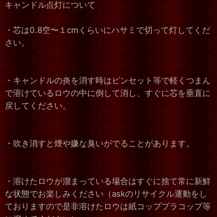
キャンドル点灯について
・芯は0.8空〜１cmくらいにハサミで切って灯してくだ
さい。
・キャンドルの炎を消す時はピンセット等で軽くつまん
で溶けているロウの中に倒して消し、すぐに芯を垂直に
戻してください。
・吹き消すと煙や嫌な臭いがでることがあります。
・溶けたロウが溜まっている場合はすぐに捨て常に新鮮
な状態でお楽しみください（askのリサイクル運動をし
ておりますので是非溶けたロウは紙コッププラコップ等