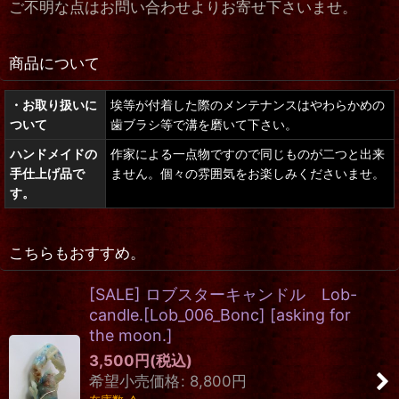
ご不明な点はお問い合わせよりお寄せ下さいませ。
商品について
・お取り扱いに
埃等が付着した際のメンテナンスはやわらかめの
ついて
歯ブラシ等で溝を磨いて下さい。
ハンドメイドの
作家による一点物ですので同じものが二つと出来
手仕上げ品で
ません。個々の雰囲気をお楽しみくださいませ。
す。
こちらもおすすめ。
[SALE] ロブスターキャンドル Lob-
candle.[Lob_006_Bonc]
[
asking for
the moon.
]
3,500
円
(税込)
希望小売価格
:
8,800
円