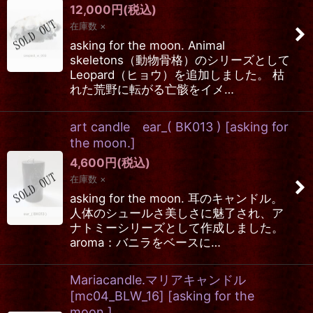
12,000
円
(税込)
在庫数 ×
asking for the moon. Animal
skeletons（動物骨格）のシリーズとして
Leopard（ヒョウ）を追加しました。 枯
れた荒野に転がる亡骸をイメ…
art candle ear_( BK013 )
[
asking for
the moon.
]
4,600
円
(税込)
在庫数 ×
asking for the moon. 耳のキャンドル。
人体のシュールさ美しさに魅了され、ア
ナトミーシリーズとして作成しました。
aroma：バニラをベースに…
Mariacandle.マリアキャンドル
[mc04_BLW_16]
[
asking for the
moon.
]