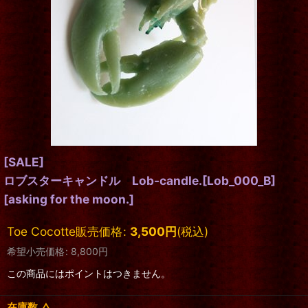
[SALE]
ロブスターキャンドル Lob-candle.[Lob_000_B]
[
asking for the moon.
]
Toe Cocotte販売価格
:
3,500
円
(税込)
希望小売価格
:
8,800
円
この商品にはポイントはつきません。
在庫数 △