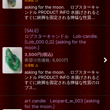
在庫数 △
asking for the moon. ロブスターキャ
ンドル PRODUCT INFO 水揚げされると
すぐに鋏脚を固定される獰猛な性質…
[SALE]
ロブスターキャンドル Lob-candle.
[Lob_000.0_G]
[
asking for the
moon.
]
3,500
円
(税込)
希望小売価格
:
8,800
円
在庫数 △
asking for the moon. ロブスターキャ
ンドル PRODUCT INFO 水揚げされると
すぐに鋏脚を固定される獰猛な性質のロ
ブス…
art candle Leopard_w_003
[
asking
for the moon.
]