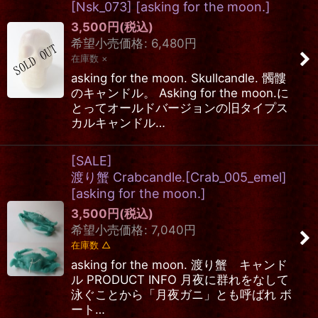
[Nsk_073]
[
asking for the moon.
]
3,500
円
(税込)
希望小売価格
:
6,480
円
在庫数 ×
asking for the moon. Skullcandle. 髑髏
のキャンドル。 Asking for the moon.に
とってオールドバージョンの旧タイプス
カルキャンドル…
[SALE]
渡り蟹 Crabcandle.[Crab_005_emel]
[
asking for the moon.
]
3,500
円
(税込)
希望小売価格
:
7,040
円
在庫数 △
asking for the moon. 渡り蟹 キャンド
ル PRODUCT INFO 月夜に群れをなして
泳ぐことから「月夜ガニ」とも呼ばれ ボ
ート…